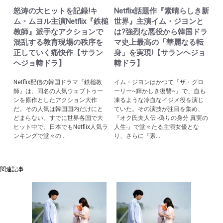
怒涛の大ヒットを記録!キ
Netflix話題作『素晴らしき新
ム・ムヨル主演Netflix『鉄槌
世界』主演イム・ジヨンと
教師』派手なアクションで
は?強烈な悪役から韓国ドラ
混乱する教育現場の秩序を
マ史上最高の「華麗なる転
正していく痛快作【サラン
身」を実現!【サランヘジョ
ヘジョ韓ドラ】
韓ドラ】
Netflix配信の韓国ドラマ『鉄槌教
イム・ジヨンはかつて『ザ・グロ
師』は、同名の人気ウェブトゥー
ーリー~輝かしき復讐~』で、血も
ンを原作としたアクション大作
凍るような冷血なイジメ役を演じ
だ。その人気は韓国国内だけにと
ていた。その演技が注目を集め、
どまらない。すでに世界各国で大
『オク氏夫人伝 -偽りの身分 真実の
ヒット中で、日本でもNetflix人気ラ
人生-』で堂々たる主演女優とな
ンキングで堂々の...
り、さらに『素...
関連記事