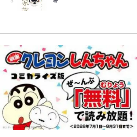
著
気付くまで 第56話(1)
て…｣
【川口春奈と結婚】板倉滉は「めっ
南や和也だけじゃない！『タッチ』
誹謗中傷も「『そうせざるを得ない
ちゃモテる」 年収7億円・お洒落・
上杉達也の才能を「いち早く見出し
事情』がある」…山尾志桜里が
【自転車】「若いときは登れたんだ
包容力…超愛される日本代表
た人物たち」
W杯クオーター制への大反発か、
SNSのバッシングにも向き合う理
けど……」 グラベルバイクで暑さ
FIFA会長を追い詰めた｢欧州のボイ
由と独自メンタル術
に負けそうなヒルクライム、砂利道
コット｣と再選の行方【FIFA3兆円
を疾走して少年時代を振り返る50
の野望と2度のオウンゴール、来年
代の夏 長野県｜2026年
3月の会長選】(3)