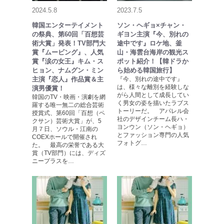
2024.5.8
2023.7.5
韓国エンターテイメント
ソン・ヘギョ×チャン・
の祭典、第60回「百想芸
ギヨン主演『今、別れの
術大賞」発表！TV部門大
途中です』ロケ地、釜
賞『ムービング』、人気
山・海雲台海岸の観光ス
賞『涙の女王』キム・ス
ポット紹介！【韓ドラか
ヒョン、ナムグン・ミン
ら始める韓国旅行】
主演『恋人』作品賞＆主
『今、別れの途中です』
は、様々な離別を経験しな
演男優賞！
がら人間として成長してい
韓国のTV・映画・演劇を網
く男女の姿を描いたラブス
羅する唯一無二の総合芸術
トーリーだ。 アパレル会
授賞式、第60回「百想（ペ
社のデザインチーム長ハ・
クサン）芸術大賞」が、5
ヨンウン（ソン・ヘギョ）
月７日、ソウル・江南の
とファッション専門の人気
COEXホールで開催され
フォトグ…
た。 最高の栄誉である大
賞（TV部門）には、ディズ
ニープラスを…