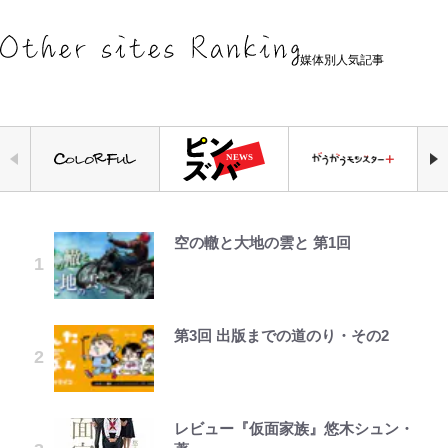
媒体別人気記事
空の轍と大地の雲と 第1回
「危ない」「やめて」第1子妊娠中
公式-ヒロインが来る前に妊娠しま
『ONE PIECE』今後の展開に絡ん
｢お土産最高すぎ笑｣｢どうやって入
元衆院議員・山尾志桜里が語る誹謗
浅草は日本の心だゾ
やってはいけない！「キャンプツー
の田中みな実、ゴリゴリヒール着用
した~詰んだはずの悪役令嬢です
できそうな「意味深な表紙連載」
手？｣ブライトン帰還の三笘薫、同
中傷動画…「計り知れない」切り抜
リング」での「NGパッキング」7
に心配の声…ザックリ衣装にも意見
が、どうやら違うようです~ 第1話
「神」エネルの月での展開に、元王
僚に“ポケカ”をプレゼント！｢薫の
き落選運動の影響と今語る「保育園
選！ 安全＆快適につながる「荷物
続々
下七武海の謎めいた過去も…
笑顔見れてよかった｣｢大喜びのリ
落ちた日本死ね」
の順序や位置」積載のコツとは？
ュテル可愛すぎ｣
「実体験レポ」
第3回 出版までの道のり・その2
公式-転生したら平民でした。~生活
ボンジュールでポンジュースだゾ
趣里「ショック」初めて語った“重
「BOSS×ポケモン30周年」第2弾
FRUITS ZIPPER鎮西寿々歌が語る
水準に耐えられないので貴族を目指
い意味” 三山凌輝「無反省メー
コラボ実施！ 新商品「歴戦の微
｢モデルやってる｣｢かっけぇ｣三笘
『天才てれびくん』時代の学びと
アユは「怒らせて掛ける」魚だっ
します~ 第37話(2)
ル」文春第2弾で“一家の限界”報道
糖」や図鑑缶登場にファン歓喜「見
薫がブライトン新ユニのモデルで完
22歳でアイドルの道を切り拓いた
た！ ルアーを追わせて釣りあげる
も
つけたら即購入！」
全復活！“King”の帰還に｢チームか
「人生最大の決断」
「アユイング」のオリジナリティ＆
レビュー『仮面家族』悠木シュン・
公式-雑用付与術師が自分の最強に
とうちゃんが出世するゾ
ら大歓迎されてる｣｢元気な姿見れ
おもしろさを知る