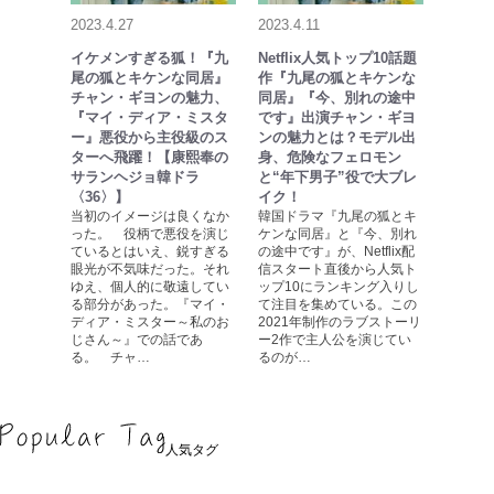
2023.4.27
2023.4.11
イケメンすぎる狐！『九
Netflix人気トップ10話題
尾の狐とキケンな同居』
作『九尾の狐とキケンな
チャン・ギヨンの魅力、
同居』『今、別れの途中
『マイ・ディア・ミスタ
です』出演チャン・ギヨ
ー』悪役から主役級のス
ンの魅力とは？モデル出
ターへ飛躍！【康熙奉の
身、危険なフェロモン
サランヘジョ韓ドラ
と“年下男子”役で大ブレ
〈36〉】
イク！
当初のイメージは良くなか
韓国ドラマ『九尾の狐とキ
った。 役柄で悪役を演じ
ケンな同居』と『今、別れ
ているとはいえ、鋭すぎる
の途中です』が、Netflix配
眼光が不気味だった。それ
信スタート直後から人気ト
ゆえ、個人的に敬遠してい
ップ10にランキング入りし
る部分があった。『マイ・
て注目を集めている。この
ディア・ミスター～私のお
2021年制作のラブストーリ
じさん～』での話であ
ー2作で主人公を演じてい
る。 チャ…
るのが…
人気タグ