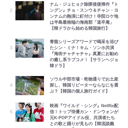
ナム・ジュヒョク除隊後復帰作『ト
ングン』チョ・スンウ＆チャン・ヨ
ンナムの熱演に釘付け！寺院ロケ地
は半島最南端の海南郡「道卒庵」
【韓ドラから始める韓国旅行】
青龍シリーズアワードで喝采を浴び
たシン・ミナ！キム・ソンホ共演
『海街チャチャチャ』真夏にお勧め
の癒し系ラブコメ！【サランヘジョ
韓ドラ】
ソウル中部市場・乾物通りでお土産
探し、韓国リピーターならなにを選
ぶ？【韓国の個人旅行ガイド】
映画『ワイルド・シング』Netflix配
信！トップ俳優カン・ドンウォンが
元K-POPアイドル役、共演者たち
との歌と踊りが見もの【韓流談義