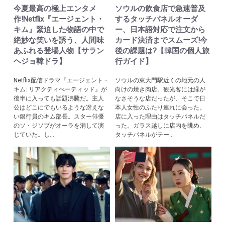
今夏最高の極上エンタメ
ソウルの飲食店で急速普及
作!Netflix『エージェント・
するタッチパネルオーダ
キム』緊迫した物語の中で
ー、日本語対応で注文から
絶妙な笑いを誘う、人間味
カード決済までスムーズ!今
あふれる登場人物【サラン
後の課題は?【韓国の個人旅
ヘジョ韓ドラ】
行ガイド】
Netflix配信ドラマ『エージェント・
ソウルの東大門駅近くの地元の人
キム: リアクティべーティッド』が
向けの焼き肉店。観光客には縁が
後半に入っても話題沸騰だ。主人
なさそうな店だったが、そこで日
公はどこにでもいるような冴えな
本人女性のふたり連れに会った。
い銀行員のキム部長。スター俳優
店に入った理由はタッチパネルだ
のソ・ジソブがオーラを消して演
った。ガラス越しに店内を眺め、
じていた。し...
タッチパネルがテー...