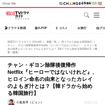
Group Site
🎬
ドラマ & 映画
🎤
K-POP
💄
コスメ
✈️
旅行
🍱
グ
韓国TVドラマガイド ONLINE
連載一覧
韓ドラから始める韓国旅行
チャン・ギヨン除隊後復帰作Netflix『ヒーローではないけれど』、ヒロイン命
名の由来となったカレイのよもぎ汁とは？【韓ドラから始める韓国旅行】 | 概
要（概要）
チャン・ギヨン除隊後復帰作
Netflix『ヒーローではないけれど』、
ヒロイン命名の由来となったカレイ
のよもぎ汁とは？【韓ドラから始め
る韓国旅行】
小暮真琴（ビョン）
2024.5.22