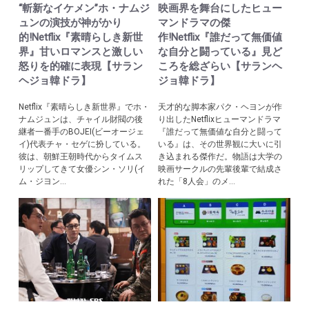
“斬新なイケメン”ホ・ナムジ
映画界を舞台にしたヒュー
ュンの演技が神がかり
マンドラマの傑
的!Netflix『素晴らしき新世
作!Netflix『誰だって無価値
界』甘いロマンスと激しい
な自分と闘っている』見ど
怒りを的確に表現【サラン
ころを総ざらい【サランヘ
ヘジョ韓ドラ】
ジョ韓ドラ】
Netflix『素晴らしき新世界』でホ・
天才的な脚本家パク・ヘヨンが作
ナムジュンは、チャイル財閥の後
り出したNetflixヒューマンドラマ
継者一番手のBOJEI(ビーオージェ
『誰だって無価値な自分と闘って
イ)代表チャ・セゲに扮している。
いる』は、その世界観に大いに引
彼は、朝鮮王朝時代からタイムス
き込まれる傑作だ。物語は大学の
リップしてきて女優シン・ソリ(イ
映画サークルの先輩後輩で結成さ
ム・ジヨン...
れた「8人会」のメ...