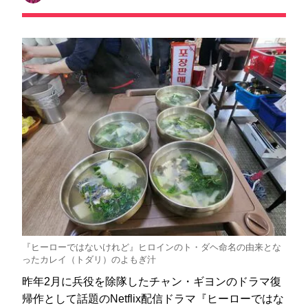
『ヒーローではないけれど』ヒロインのト・ダヘ命名の由来とな
ったカレイ（トダリ）のよもぎ汁
昨年2月に兵役を除隊したチャン・ギヨンのドラマ復
帰作として話題のNetflix配信ドラマ『ヒーローではな