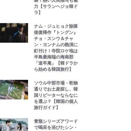
裂！熱い人間描写も魅
力【サランヘジョ韓ド
ラ】
ナム・ジュヒョク除隊
後復帰作『トングン』
チョ・スンウ＆チャ
ン・ヨンナムの熱演に
釘付け！寺院ロケ地は
半島最南端の海南郡
「道卒庵」【韓ドラか
ら始める韓国旅行】
ソウル中部市場・乾物
通りでお土産探し、韓
国リピーターならなに
を選ぶ？【韓国の個人
旅行ガイド】
青龍シリーズアワード
で喝采を浴びたシン・