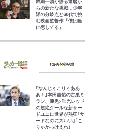
錦織一清が語る還暦か
らの新たな挑戦…少年
隊の分岐点と60代で挑
む映画監督作『僕は瞳
に恋してる』
「自分の絵ごと、この
ジャンルはそろそろ終
わりかな」江口寿史が
炎上を経て樋口毅宏に
語ったこと
1万円超えも「納得のク
オリティ」『この素晴
らしい世界に祝福
｢なんじゃこりゃああ
を！』10万針以上の密
あ！｣本田圭佑の古巣ミ
度で再現された“めぐみ
ラン、漆黒×蛍光レッド
ん刺繍ワークシャツ”に
の超絶クールな新サー
ファンも感動
ドユニに世界が熱狂｢サ
ードなのにズルい｣｢こ
りゃかっけえわ｣
「カルチャーは引用の
歴史である」江口寿史