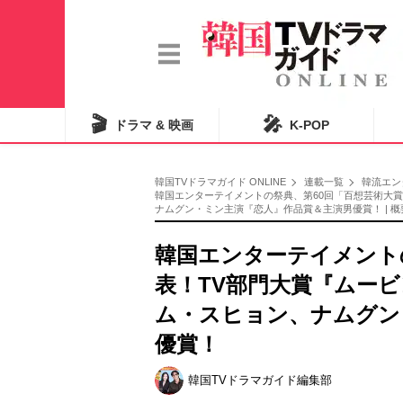
🎬
🎤
ドラマ & 映画
K-POP
韓国TVドラマガイド ONLINE
連載一覧
韓流エン
韓国エンターテイメントの祭典、第60回「百想芸術大
ナムグン・ミン主演『恋人』作品賞＆主演男優賞！ | 
韓国エンターテイメント
表！TV部門大賞『ムー
ム・スヒョン、ナムグン
優賞！
韓国TVドラマガイド編集部