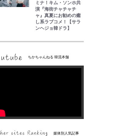
ミナ！キム・ソンホ共
演『海街チャチャチ
ャ』真夏にお勧めの癒
し系ラブコメ！【サラ
ンヘジョ韓ドラ】
ちかちゃんねる 韓流本舗
媒体別人気記事