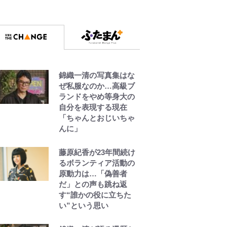
「季節の虫」の探し方
パンだったのに」反
vol.21】
響 視聴者が想った激
変の納得理由
GLAY・TERU＆
PUFFY大貫亜美の“共
演”ショットに「夫婦で
錦織一清の写真集はな
写ってるの尊い」 長
ぜ私服なのか…高級ブ
女はもう23歳
ランドをやめ等身大の
自分を表現する現在
「ちゃんとおじいちゃ
中居正広氏の被災地支
んに」
援報道と消えない“芸能
界復帰説”、なぜ代理人
弁護士が今も“窓口”に?
藤原紀香が23年間続け
直撃に深まる“謎”
るボランティア活動の
原動力は…「偽善者
だ」との声も跳ね返
す“誰かの役に立ちた
い”という思い