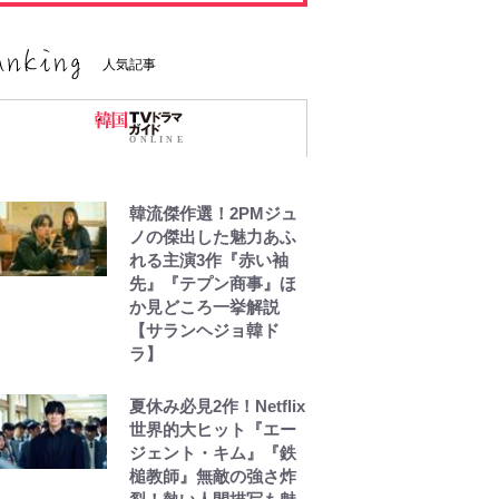
人気記事
韓流傑作選！2PMジュ
ノの傑出した魅力あふ
れる主演3作『赤い袖
先』『テプン商事』ほ
か見どころ一挙解説
【サランヘジョ韓ド
ラ】
夏休み必見2作！Netflix
世界的大ヒット『エー
ジェント・キム』『鉄
槌教師』無敵の強さ炸