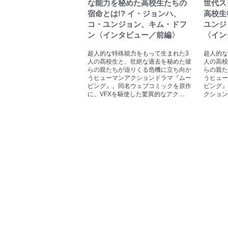
な能力を秘めた高校生たちの
世代ス
宿命とは!? イ・ジョンハ、
高校生
コ・ユンジョン、キム・ドフ
ユンジ
ン〈インタビュー／前編〉
〈イン
超人的な特殊能力をもって生まれた3
超人的な
人の高校生と、壮絶な過去を秘めた彼
人の高校
らの親たちが迫りくる危機に立ち向か
らの親た
うヒューマンアクションドラマ『ムー
うヒュー
ビング』。同名ウェブコミックを原作
ビング』
に、VFXを駆使した驚異的なアク…
クション