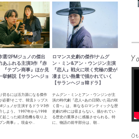
作選!2PMジュノの傑出
ロマンス史劇の傑作!ナムグ
力あふれる主演3作『赤
ン・ミン&アン・ウンジン主演
』『テプン商事』ほか見
『恋人』戦火に咲く究極の愛が
一挙解説【サランヘジョ
凄まじい熱量で描かれていく
】
【サランヘジョ韓ドラ】
り切るには活力源になる傑作
ナムグン・ミンとアン・ウンジンが主
が必要!そこで、韓流トップス
演の時代劇『恋人~あの日聞いた花の咲
PMジュノが主演するドラマ3作
く音~』は、単なるロマンティックな歴
しよう。 1997年から1998
史劇の枠には収まらない。描かれてい
て起こった経済危機を取り上
る歴史の重厚さに感服させられる。特
ン商事』。現金や...
に、物語の前半部分は、朝...