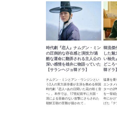
時代劇『恋人』ナムグン・ミン
韓流傑
の圧倒的な存在感と演技力!過
した魅
酷な運命に翻弄される主人公の
い袖先
深い感情を雄弁に物語っていた
どころ
【サランヘジョ韓ドラ】
韓ドラ
ナムグン・ミンとアン・ウンジンとい
猛暑を乗
う2人の実力派俳優が主演を務める韓国
エンタメ
時代劇『恋人~あの日聞いた花の咲く音
ターの2
~』。本作では、17世紀前半に大国・
を一挙紹介
清による容赦のない攻撃にさらされた
年にかけ
朝鮮王朝の苦難が描かれて...
げた『テプ