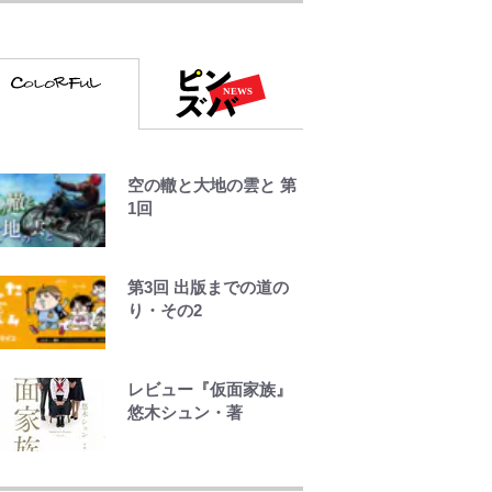
し！ “ウルトラライト”
目指した「自分スタイ
ル」再構築でわかった
「本当に必要な7つの道
具」とは
荒々しい「火山帯」の
空の轍と大地の雲と 第
一端にいることを体
1回
感！ 登頂約10分でも大
迫力「吾妻小富士」火
口を1周する「1時間半
ハイキング」パノラマ
第3回 出版までの道の
絶景レポ【福島県福島
り・その2
市】
青く美しい「幸せのブ
レビュー『仮面家族』
ルービー」の正体と
悠木シュン・著
は？ 身近な場所で見つ
けるコツを紹介【あな
千葉雄大、ほっそりイ
たのすぐそばにいる
ケメン近影に「顔パン