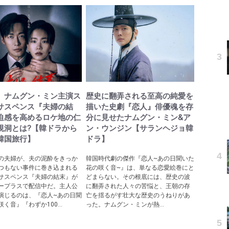
』ナムグン・ミン主演ス
歴史に翻弄される至高の純愛を
サスペンス『夫婦の結
描いた史劇『恋人』俳優魂を存
迫感を高めるロケ地の仁
分に見せたナムグン・ミン&ア
峴洞とは?【韓ドラから
ン・ウンジン【サランヘジョ韓
韓国旅行】
ドラ】
の夫婦が、夫の泥酔をきっか
韓国時代劇の傑作『恋人~あの日聞いた
つもない事件に巻き込まれる
花の咲く音~』は、単なる恋愛絵巻にと
サスペンス『夫婦の結末』が
どまらない。その根底には、歴史の波
ープラスで配信中だ。主人公
に翻弄された人々の苦悩と、王朝の存
演じるのは、『恋人~あの日聞
亡を揺るがす壮大な歴史のうねりがあ
く音』『わずか100...
った。ナムグン・ミンが熱...