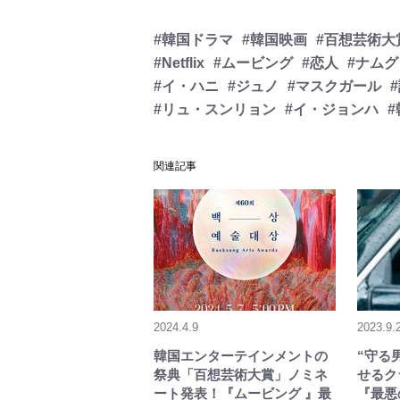
#韓国ドラマ
#韓国映画
#百想芸術大
#Netflix
#ムービング
#恋人
#ナム
#イ・ハニ
#ジュノ
#マスクガール
#リュ・スンリョン
#イ・ジョンハ
関連記事
2024.4.9
2023.9.
韓国エンターテインメントの
“守る
祭典「百想芸術大賞」ノミネ
せるク
ート発表！『ムービング 』最
『最悪