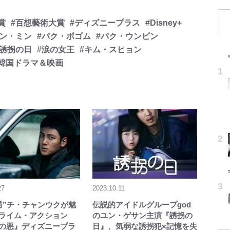
賞
#百想藝術大賞
#ディズニープラス
#Disney+
グン・ミン
#パク・ボゴム
#パク・ウンビン
#誘拐の日
#涙の女王
#キム・スヒョン
#韓国ドラマ＆映画
27
2023.10.11
男”チ・チャンウクが魅
伝説的アイドルグループgod
ライム・アクション
のユン・ゲサン主演『誘拐の
の悪』ディズニープラ
日』、気弱な誘拐犯×記憶を失