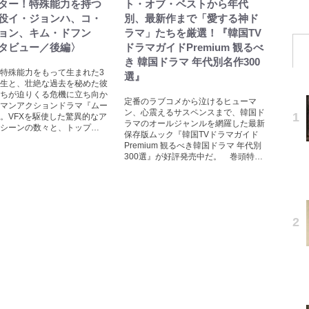
ター！特殊能力を持つ
ト・オブ・ベストから年代
役イ・ジョンハ、コ・
別、最新作まで「愛する神ド
ョン、キム・ドフン
ラマ」たちを厳選！『韓国TV
タビュー／後編〉
ドラマガイドPremium 観るべ
き 韓国ドラマ 年代別名作300
特殊能力をもって生まれた3
選』
生と、壮絶な過去を秘めた彼
ちが迫りくる危機に立ち向か
定番のラブコメから泣けるヒューマ
マンアクションドラマ『ムー
ン、心震えるサスペンスまで、韓国ド
。VFXを駆使した驚異的なア
ラマのオールジャンルを網羅した最新
シーンの数々と、トップ…
保存版ムック『韓国TVドラマガイド
Premium 観るべき韓国ドラマ 年代別
300選』が好評発売中だ。 巻頭特…