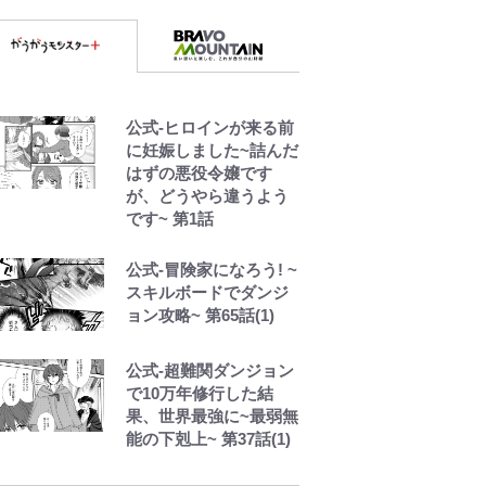
公式-ヒロインが来る前
に妊娠しました~詰んだ
はずの悪役令嬢です
が、どうやら違うよう
です~ 第1話
公式-冒険家になろう! ~
スキルボードでダンジ
ョン攻略~ 第65話(1)
公式-超難関ダンジョン
で10万年修行した結
果、世界最強に~最弱無
能の下剋上~ 第37話(1)
【キャンプ自己啓発】
増えすぎたギアを棚卸