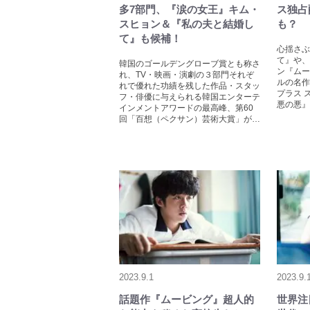
多7部門、『涙の女王』キム・
ス独占
スヒョン＆『私の夫と結婚し
も？
て』も候補！
心揺さぶ
て』や、
韓国のゴールデングローブ賞とも称さ
ン『ムー
れ、TV・映画・演劇の３部門それぞ
ルの名作
れで優れた功績を残した作品・スタッ
プラス 
フ・俳優に与えられる韓国エンターテ
悪の悪』
インメントアワードの最高峰、第60
回「百想（ペクサン）芸術大賞」が…
2023.9.1
2023.9.
話題作『ムービング』超人的
世界注