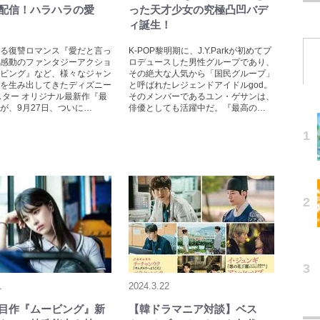
配信！ハラハラの愛
った天才少女の究極凸凹バデ
ィ誕生！
る復讐ロマンス『愛だと言っ
K-POP黎明期に、J.Y.Parkが初めてプ
感動のファンタジーアクショ
ロデュースした男性グループであり、
ビング』など、様々なジャン
その絶大な人気から「国民グループ」
を生み出してきたディズニー
と呼ばれたレジェンドアイドルgod。
スター オリジナル最新作『最
そのメンバーであるユン・ゲサンは、
が、9月27日、ついに…
俳優としても活躍中だ。『最高の…
1
2024.3.22
目作『ムービング』新
【韓ドラマニア対談】ベス