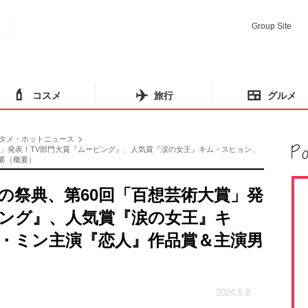
Group Site
💄
✈️
🍱
コスメ
旅行
グルメ
タメ・ホットニュース
賞」発表！TV部門大賞『ムービング』、人気賞『涙の女王』キム・スヒョン、
概要（概要）
の祭典、第60回「百想芸術大賞」発
ビング』、人気賞『涙の女王』キ
・ミン主演『恋人』作品賞＆主演男
2024.5.8