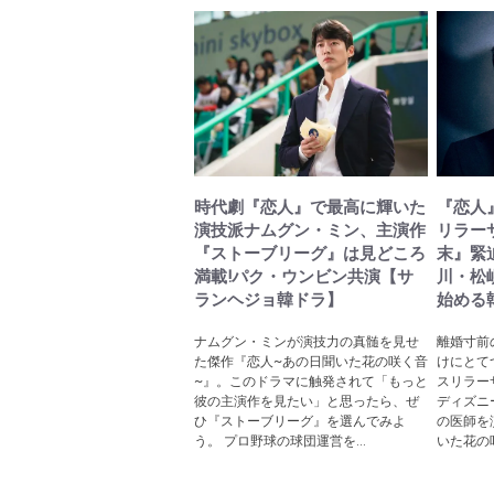
時代劇『恋人』で最高に輝いた
『恋人
演技派ナムグン・ミン、主演作
リラー
『ストーブリーグ』は見どころ
末』緊
満載!パク・ウンビン共演【サ
川・松
ランヘジョ韓ドラ】
始める
ナムグン・ミンが演技力の真髄を見せ
離婚寸前
た傑作『恋人~あの日聞いた花の咲く音
けにとて
~』。このドラマに触発されて「もっと
スリラー
彼の主演作を見たい」と思ったら、ぜ
ディズニ
ひ『ストーブリーグ』を選んでみよ
の医師を
う。 プロ野球の球団運営を...
いた花の咲