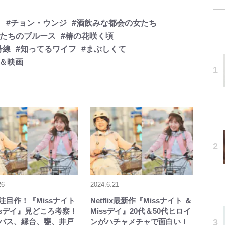
イ
#チョン・ウンジ
#酒飲みな都会の女たち
私たちのブルース
#椿の花咲く頃
号線
#知ってるワイフ
#まぶしくて
マ＆映画
26
2024.6.21
lix注目作！『Missナイト
Netflix最新作『Missナイト ＆
issデイ』見どころ考察！
Missデイ』20代＆50代ヒロイ
バス、縁台、甕、井戸
ンがハチャメチャで面白い！