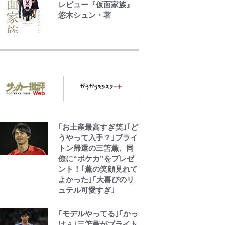
レビュー『仮面家族』
悠木シュン・著
「危ない」「やめて」
第1子妊娠中の田中みな
実、ゴリゴリヒール着
用に心配の声…ザック
リ衣装にも意見続々
趣里「ショック」初め
て語った“重い意味”
三山凌輝「無反省メー
｢お土産最高すぎ笑｣｢ど
ル」文春第2弾で“一家
うやって入手？｣ブライ
の限界”報道も
トン帰還の三笘薫、同
僚に“ポケカ”をプレゼ
ント！｢薫の笑顔見れて
【川口春奈と結婚】板
よかった｣｢大喜びのリ
倉滉は「めっちゃモテ
ュテル可愛すぎ｣
る」 年収7億円・お洒
落・包容力…超愛され
る日本代表
｢モデルやってる｣｢かっ
けぇ｣三笘薫がブライト