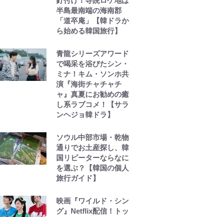
釘付け！寺院ロケ地は
半島最南端の海南郡
「道卒庵」【韓ドラか
ら始める韓国旅行】
青龍シリーズアワード
で喝采を浴びたシン・
ミナ！キム・ソンホ共
演『海街チャチャチ
ャ』真夏にお勧めの癒
し系ラブコメ！【サラ
ンヘジョ韓ドラ】
ソウル中部市場・乾物
通りでお土産探し、韓
国リピーターならなに
を選ぶ？【韓国の個人
旅行ガイド】
映画『ワイルド・シン
グ』Netflix配信！トッ