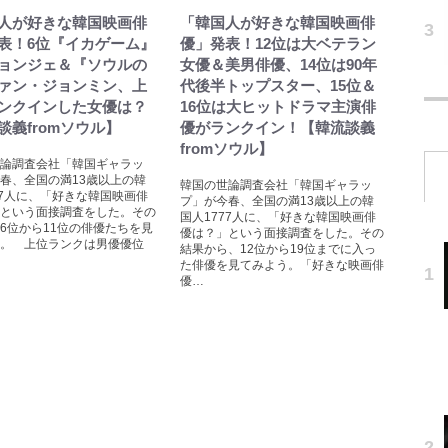
人が好きな韓国映画俳
「韓国人が好きな韓国映画俳
表！6位『イカゲーム』
優」発表！12位は大ベテラン
ョンジェ＆『ソウルの
女優＆美男俳優、14位は90年
ァン・ジョンミン、上
代後半トップスター、15位＆
ンクインした女優は？
16位は大ヒットドラマ主演俳
談義fromソウル】
優がランクイン！【韓流談義
fromソウル】
論調査会社「韓国ギャラッ
春、全国の満13歳以上の韓
韓国の世論調査会社「韓国ギャラッ
77人に、「好きな韓国映画俳
プ」が今春、全国の満13歳以上の韓
という面接調査をした。その
国人1777人に、「好きな韓国映画俳
6位から11位の俳優たちを見
優は？」という面接調査をした。その
。 上位ランクは男優優位
結果から、12位から19位までに入っ
た俳優を見てみよう。「好きな映画俳
優…