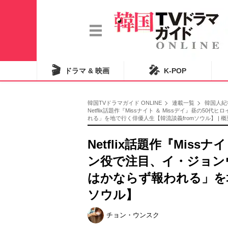
🎬
🎤
ドラマ & 映画
K-POP
韓国TVドラマガイド ONLINE
連載一覧
韓国人紀
Netflix話題作『Missナイト ＆ Missデイ』昼
れる」を地で行く俳優人生【韓流談義fromソウル】 | 
Netflix話題作『Miss
ン役で注目、イ・ジョン
はかならず報われる」を地
ソウル】
チョン・ウンスク