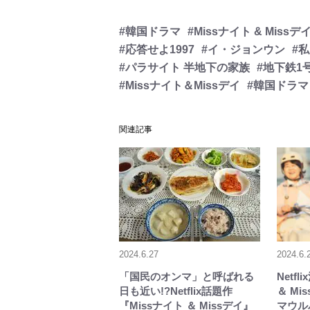
#韓国ドラマ
#Missナイト & Missデ
#応答せよ1997
#イ・ジョンウン
#
#パラサイト 半地下の家族
#地下鉄1
#Missナイト＆Missデイ
#韓国ドラ
関連記事
2024.6.27
2024.6.
「国民のオンマ」と呼ばれる
Netf
日も近い!?Netflix話題作
＆ M
『Missナイト ＆ Missデイ』
マウル