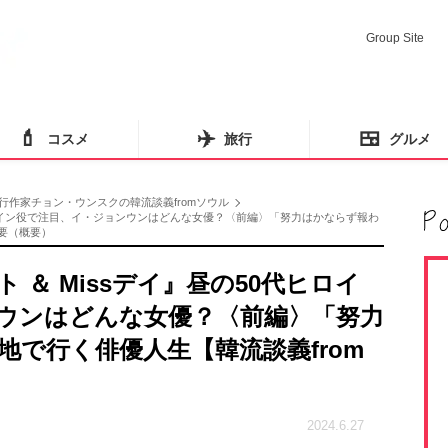
Group Site
💄
✈️
🍱
コスメ
旅行
グルメ
行作家チョン・ウンスクの韓流談義fromソウル
の50代ヒロイン役で注目、イ・ジョンウンはどんな女優？〈前編〉「努力はかならず報わ
概要（概要）
ナイト ＆ Missデイ』昼の50代ヒロイ
ウンはどんな女優？〈前編〉「努力
で行く俳優人生【韓流談義from
2024.6.27