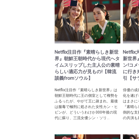
Netflix注目作『素晴らしき新世
Netf
界』朝鮮王朝時代から現代へタ
新世界
イムスリップした主人公の素晴
ン!コ
らしい適応力が見もの!【韓流
に行き
談義fromソウル】
引【サ
Netflix注目作『素晴らしき新世界』は
俳優の成
朝鮮王朝時代に王の側室として権勢を
化を遂げ
ふるったが、やがて王に疎まれ、最後
はまさに
は服毒で極刑に処された女性カン・ヒ
『素晴ら
ビンが、どういうわけか300年後の現
倒的な支
代に蘇り、三流女優シン・ソリ...
の共演も