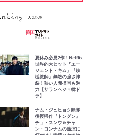
人気記事
夏休み必見2作！Netflix
世界的大ヒット『エー
ジェント・キム』『鉄
槌教師』無敵の強さ炸
裂！熱い人間描写も魅
力【サランヘジョ韓ド
ラ】
ナム・ジュヒョク除隊
後復帰作『トングン』
チョ・スンウ＆チャ
ン・ヨンナムの熱演に