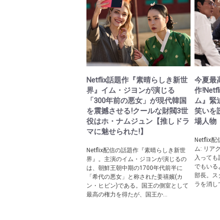
Netflix話題作『素晴らしき新世
今夏最
界』イム・ジヨンが演じる
作!Ne
「300年前の悪女」が現代韓国
ム』緊
を震撼させる!クールな財閥3世
笑いを
役はホ・ナムジュン【推しドラ
場人物
マに魅せられた!】
Netfl
ム: リ
Netflix配信の話題作『素晴らしき新世
入っても
界』。主演のイム・ジヨンが演じるの
でもいる
は、朝鮮王朝中期の1700年代前半に
部長。ス
「希代の悪女」と称された姜禧嬪(カ
ラを消して
ン・ヒビン)である。国王の側室として
最高の権力を得たが、国王か...