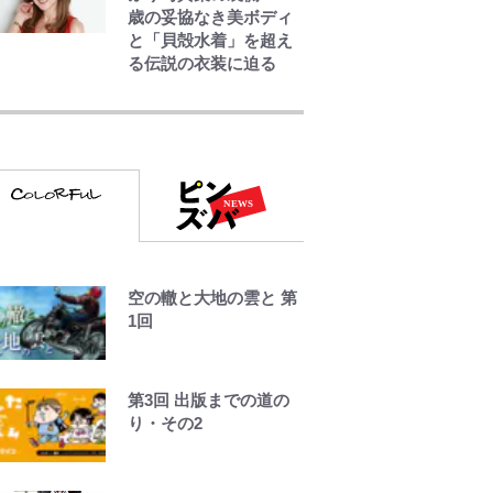
歳の妥協なき美ボディ
と「貝殻水着」を超え
る伝説の衣装に迫る
浅草は日本の心だゾ
とうちゃんが出世する
ゾ
ボンジュールでポンジ
空の轍と大地の雲と 第
ュースだゾ
1回
第3回 出版までの道の
り・その2