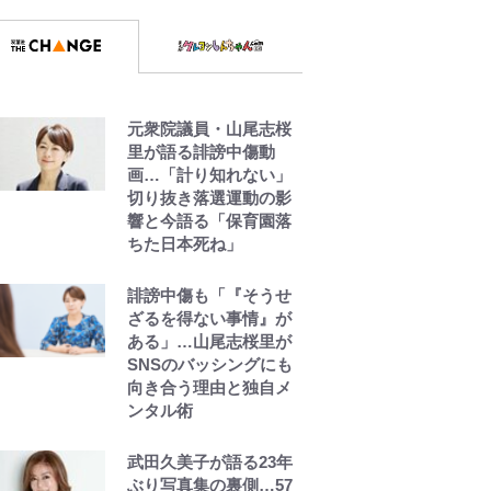
元衆院議員・山尾志桜
里が語る誹謗中傷動
画…「計り知れない」
切り抜き落選運動の影
響と今語る「保育園落
ちた日本死ね」
誹謗中傷も「『そうせ
ざるを得ない事情』が
ある」…山尾志桜里が
SNSのバッシングにも
向き合う理由と独自メ
ンタル術
武田久美子が語る23年
ぶり写真集の裏側…57