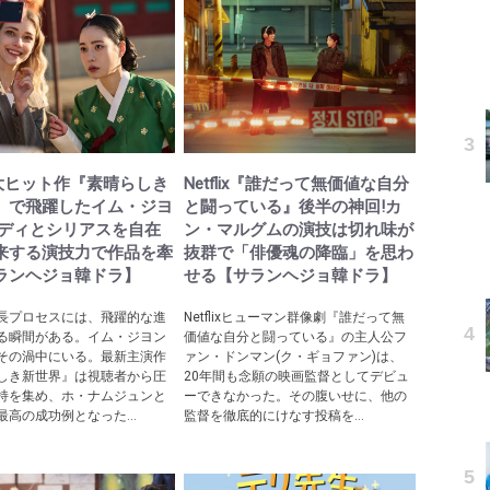
lix大ヒット作『素晴らしき
Netflix『誰だって無価値な自分
』で飛躍したイム・ジヨ
と闘っている』後半の神回!カ
メディとシリアスを自在
ン・マルグムの演技は切れ味が
来する演技力で作品を牽
抜群で「俳優魂の降臨」を思わ
ランヘジョ韓ドラ】
せる【サランヘジョ韓ドラ】
長プロセスには、飛躍的な進
Netflixヒューマン群像劇『誰だって無
る瞬間がある。イム・ジヨン
価値な自分と闘っている』の主人公フ
その渦中にいる。最新主演作
ァン・ドンマン(ク・ギョファン)は、
しき新世界』は視聴者から圧
20年間も念願の映画監督としてデビュ
持を集め、ホ・ナムジュンと
ーできなかった。その腹いせに、他の
最高の成功例となった...
監督を徹底的にけなす投稿を...