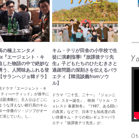
高の極上エンタメ
キム・テリが田舎の小学校で生
tflix『エージェント・キ
徒に演劇指導!『放課後テリ先
迫した物語の中で絶妙な
生』子どもたちのひたむきさと
誘う、人間味あふれる登
過疎問題の深刻さを伝えるバラ
【サランヘジョ韓ドラ】
エティ【韓流談義fromソウ
ル】
ix配信ドラマ『エージェント・キ
アクティべーティッド』が後半に
ドラマ『二十五、二十一』『ジョンニ
話題沸騰だ。主人公はどこに
ョン: スター誕生』、映画『リトル・フ
ような冴えない銀行員のキム
ォレスト 春夏秋冬』『1987、ある闘い
ター俳優のソ・ジソブがオー
の真実』などで、日本でも知名度の高
演じていた。し...
い俳優キム・テリの初レギュラーバラ
エティ『放課後テリ先生』が...