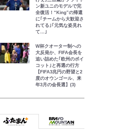
ン新ユニのモデルで完
全復活！“King”の帰還
に｢チームから大歓迎さ
れてる｣｢元気な姿見れ
て…｣
W杯クオーター制への
大反発か、FIFA会長を
追い詰めた｢欧州のボイ
コット｣と再選の行方
【FIFA3兆円の野望と2
度のオウンゴール、来
年3月の会長選】(3)
公式-ヒロインが来る前
に妊娠しました~詰んだ
はずの悪役令嬢です
が、どうやら違うよう
です~ 第1話
公式-異世界召喚は二度