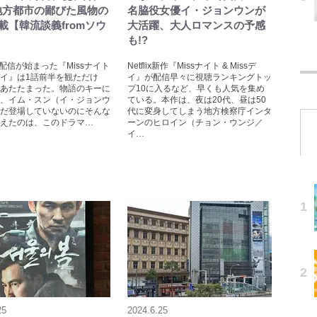
…地方都市の鄙びた風物の
名脇役女優イ・ジョンウンが
載【韓流談義fromソウ
大活躍、大人ロマンスの予感
も!?
ixで配信が始まった『Missナイト
Netflix新作『Missナイト & Missデ
ssデイ』は1話前半を観ただけ
イ』が配信早々に視聴ランキングトッ
あたたまった。物語のキーに
プ10に入るなど、早くも人気を集め
、イム・スン（イ・ジョンウ
ている。本作は、夜は20代、昼は50
だ登場していないのにそんな
代に変身してしまう地方検察庁インタ
えたのは、このドラマ…
ーンのヒロイン（チョン・ウンジ／
イ…
25
2024.6.25