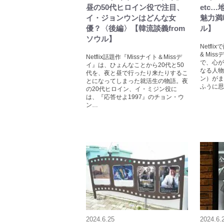
昼の50代ヒロイン役で注目、
etc
イ・ジョンウンはどんな女
魅力満
優？〈後編〉【韓流談義from
ル】
ソウル】
Netfl
& Mi
Netflix話題作『Missナイト＆Missデ
で、心が
イ』は、ひょんなことから20代と50
なる人物
代を、夜と昼で行ったり来たりするこ
ン）がま
とになってしまった就活生の物語。夜
ふうに思
の20代ヒロイン、イ・ミジン役に
は、『応答せよ1997』のチョン・ウ
ン…
2024.6.25
2024.6.