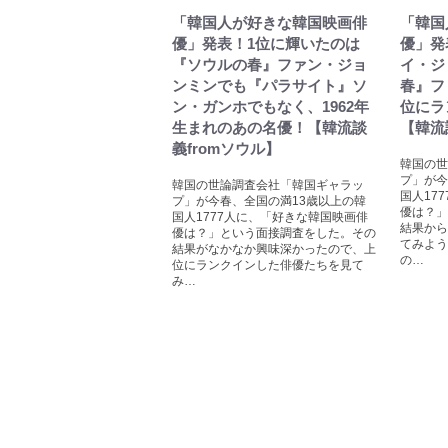
「韓国人が好きな韓国映画俳
「韓国
優」発表！1位に輝いたのは
優」発
『ソウルの春』ファン・ジョ
イ・ジ
ンミンでも『パラサイト』ソ
春』フ
ン・ガンホでもなく、1962年
位にラ
生まれのあの名優！【韓流談
【韓流
義fromソウル】
韓国の世
プ」が今
韓国の世論調査会社「韓国ギャラッ
国人17
プ」が今春、全国の満13歳以上の韓
優は？」
国人1777人に、「好きな韓国映画俳
結果から
優は？」という面接調査をした。その
てみよう
結果がなかなか興味深かったので、上
の…
位にランクインした俳優たちを見て
み…