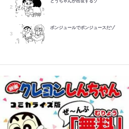
とうちゃんが出世するゾ
公式-苦節四年、理想の聖女を演じ
第3回 出版までの道のり・その2
誹謗中傷も「『そうせざるを得ない
オダウエダ植田、「2年半で56kg
『ONE PIECE』今後の展開に絡ん
るのに疲れました ~便利屋扱いする
事情』がある」…山尾志桜里が
アユは「怒らせて掛ける」魚だっ
増」130㎏ボディに驚きと心配 過
W杯クオーター制への大反発か、
できそうな「意味深な表紙連載」
国は捨て“白魔導士”となり旅に出
SNSのバッシングにも向き合う理
た！ ルアーを追わせて釣りあげる
去の「めちゃ美人」写真も再び
FIFA会長を追い詰めた｢欧州のボイ
「神」エネルの月での展開に、元王
る~ 第12話(1)
由と独自メンタル術
「アユイング」のオリジナリティ＆
コット｣と再選の行方【FIFA3兆円
下七武海の謎めいた過去も…
ボンジュールでポンジュースだゾ
レビュー『仮面家族』悠木シュン・
おもしろさを知る
の野望と2度のオウンゴール、来年
趣里「ショック」初めて語った“重
公式-最強宮廷指南役のおっさん、
著
3月の会長選】(3)
武田久美子が語る23年ぶり写真集
南や和也だけじゃない！『タッチ』
い意味” 三山凌輝「無反省メー
追放された僻地で無双する~幻とな
の裏側…57歳の妥協なき美ボディ
やってはいけない！「キャンプツー
上杉達也の才能を「いち早く見出し
ル」文春第2弾で“一家の限界”報道
った種族の美少女たちを育てて辺境
と「貝殻水着」を超える伝説の衣装
リング」での「NGパッキング」7
｢モデルやってる｣｢かっけぇ｣三笘
た人物たち」
も
を開拓~ 第23話(3)
に迫る
選！ 安全＆快適につながる「荷物
薫がブライトン新ユニのモデルで完
の順序や位置」積載のコツとは？
全復活！“King”の帰還に｢チームか
「実体験レポ」
ら大歓迎されてる｣｢元気な姿見れ
て…｣