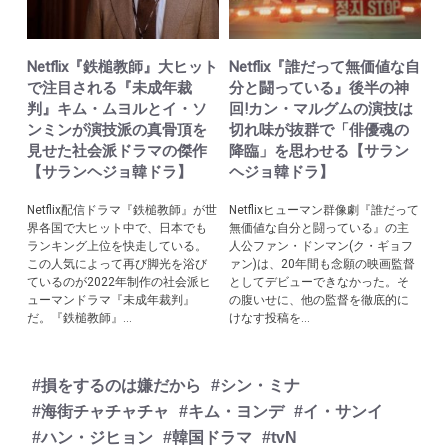
Netflix『鉄槌教師』大ヒット
Netflix『誰だって無価値な自
で注目される『未成年裁
分と闘っている』後半の神
判』キム・ムヨルとイ・ソ
回!カン・マルグムの演技は
ンミンが演技派の真骨頂を
切れ味が抜群で「俳優魂の
見せた社会派ドラマの傑作
降臨」を思わせる【サラン
【サランヘジョ韓ドラ】
ヘジョ韓ドラ】
Netflix配信ドラマ『鉄槌教師』が世
Netflixヒューマン群像劇『誰だって
界各国で大ヒット中で、日本でも
無価値な自分と闘っている』の主
ランキング上位を快走している。
人公ファン・ドンマン(ク・ギョフ
この人気によって再び脚光を浴び
ァン)は、20年間も念願の映画監督
ているのが2022年制作の社会派ヒ
としてデビューできなかった。そ
ューマンドラマ『未成年裁判』
の腹いせに、他の監督を徹底的に
だ。『鉄槌教師』...
けなす投稿を...
#損をするのは嫌だから
#シン・ミナ
#海街チャチャチャ
#キム・ヨンデ
#イ・サンイ
#ハン・ジヒョン
#韓国ドラマ
#tvN