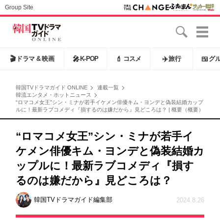
Group Site
🎬
ドラマ & 映画
🎤
K-POP
💄
コスメ
✈️
旅行
🍱
グ
韓国TVドラマガイド ONLINE
連載一覧
韓流エンタメ・ホットニュース
“ロマコメ女王”シン・ミナが若手イケメン俳優キム・ヨンデと偽装結婚カップ
ルに！最新ラブコメディ『損するのは嫌だから』見どころは？ | 概要（概要）
“ロマコメ女王”シン・ミナが若手イ
ケメン俳優キム・ヨンデと偽装結婚カ
ップルに！最新ラブコメディ『損す
るのは嫌だから』見どころは？
韓国TVドラマガイド編集部
2024.8.26