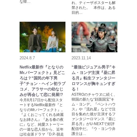
な韓…
れ、ティーザポスターも解
禁された。 本作は、ある
目的…
2024.8.7
2023.11.14
Netflix最新作『となりの
“最強ビジュアル男子”キ
Mr.パーフェクト』見どこ
ム・ヨンデ主演『昼に昇
ろは？“国民の年下男
る月』転生ファンタジー
子”チョン・ヘイン初ラブ
ロマンスが胸キュンすぎ
コメ、アラサーの幼なじ
る！
みが再会して恋に発展!?
ASTROのチャウヌに続く、
韓国の新たな“顔面国宝”キ
今月8月17日から配信スタ
ム・ヨンデ。『ペントハウ
ートするNetflix最新作『と
ス』や『流れ星』などで注
なりのMr.パーフェクト』。
目を集めた彼が主演するフ
『よくおごってくれる綺麗
ァンタジーロマンス『昼に
なお姉さん』『ある春の夜
昇る月』がU-NEXTで好評
に』など、純愛ストーリー
配信中だ。『ウ・ヨンウ弁
の一途な恋人役から、近年
護士は…
は社会派ドラマ『D.P.-脱走