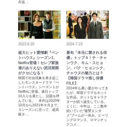
兵追…
2023.9.20
2024.7.23
超大ヒット愛憎劇『ペン
最旬「本当に愛される俳
トハウス』シーズン1、
優」トップ４！チ・チャ
Netflix登場！セレブ家族
ンウク、キム・スヒョ
達のありえない泥沼展開
ン、パク・ヒョンシク、
がクセになる！
チャウヌの魅力とは？
韓国で社会現象を巻き起こ
【韓国ドラマ推し俳優
したモンスタードラマ『ペ
FILE】
ントハウス』シーズン１が
2024年も暑い夏がやってき
Netflixに登場。連日トップ
たが、韓国ドラマもホット
10入りを果たし、話題を呼
な作品、ホットなキャラク
んでいる。 本作は2020年
ターが続々誕生している。
10月から2021年９月まで、
とくに、今年は、ここ数年
３シーズンに亘って、超高
続いていた“復讐エンタ
級タ…
メ”ブームが一休み。ヒーリ
ングロマンス、ロマンチッ
クコメ…