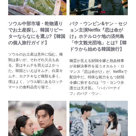
ソウル中部市場・乾物通り
パク・ウンビン&ヤン・セジ
でお土産探し、韓国リピー
ョン主演Netflix『恋は命が
ターならなにを選ぶ?【韓国
け』ホテルロケ地の済州島
の個人旅行ガイド】
「中文観光団地」とは?【韓
ドラから始める韓国旅行】
ソウルのお土産は意外に悩む。種
類は多いが、それぞれ欠点もあ
幽霊が見える財閥令嬢と熱血検事
る。昔はキムチを買えばよかっ
が未解決事件を追うオカルト・ロ
た。韓国といえばキムチ。白菜キ
マンス『恋は命がけ』が、Netflixで
ムチ、カクテキなど種類も多く、
配信中だ。特殊な能力をもつ財閥
僕はよく、ソウル駅にあるロッテ
令嬢に扮するのは『ウ・ヨンウ弁
マートの食料品売り場で...
護士は天才肌』『ハイパーナイ
フ』のパク・ウン...