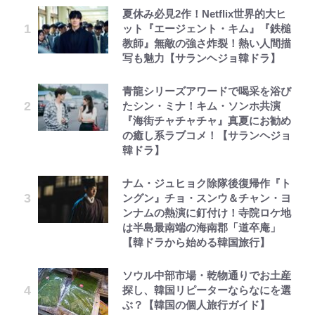
夏休み必見2作！Netflix世界的大ヒ
ット『エージェント・キム』『鉄槌
教師』無敵の強さ炸裂！熱い人間描
写も魅力【サランヘジョ韓ドラ】
青龍シリーズアワードで喝采を浴び
たシン・ミナ！キム・ソンホ共演
『海街チャチャチャ』真夏にお勧め
の癒し系ラブコメ！【サランヘジョ
韓ドラ】
ナム・ジュヒョク除隊後復帰作『ト
ングン』チョ・スンウ＆チャン・ヨ
ンナムの熱演に釘付け！寺院ロケ地
は半島最南端の海南郡「道卒庵」
【韓ドラから始める韓国旅行】
ソウル中部市場・乾物通りでお土産
探し、韓国リピーターならなにを選
ぶ？【韓国の個人旅行ガイド】