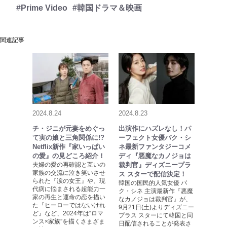
#Prime Video
#韓国ドラマ＆映画
関連記事
2024.8.24
2024.8.23
チ・ジニが元妻をめぐっ
出演作にハズレなし！パ
て実の娘と三角関係に!?
ーフェクト女優パク・シ
Netflix新作『家いっぱい
ネ最新ファンタジーコメ
の愛』の見どころ紹介！
ディ『悪魔なカノジョは
夫婦の愛の再確認と互いの
裁判官』ディズニープラ
家族の交流に泣き笑いさせ
ス スターで配信決定！
られた『涙の女王』や、現
韓国の国民的人気女優 パ
代病に悩まされる超能力一
ク・シネ 主演最新作『悪魔
家の再生と運命の恋を描い
なカノジョは裁判官』が、
た『ヒーローではないけれ
9月21日(土)よりディズニー
ど』など、2024年は“ロマ
プラス スターにて韓国と同
ンス×家族”を描くさまざま
日配信されることが発表さ