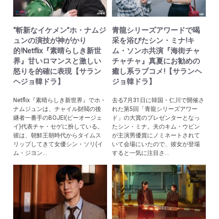
“斬新なイケメン”ホ・ナムジ
青龍シリーズアワードで喝
ュンの演技が神がかり
采を浴びたシン・ミナ!キ
的!Netflix『素晴らしき新世
ム・ソンホ共演『海街チャ
界』甘いロマンスと激しい
チャチャ』真夏にお勧めの
怒りを的確に表現【サラン
癒し系ラブコメ!【サランヘ
ヘジョ韓ドラ】
ジョ韓ドラ】
Netflix『素晴らしき新世界』でホ・
去る7月31日に韓国・仁川で開催さ
ナムジュンは、チャイル財閥の後
れた第5回「青龍シリーズアワー
継者一番手のBOJEI(ビーオージェ
ド」の大賞のプレゼンターとなっ
イ)代表チャ・セゲに扮している。
たシン・ミナ。夫のキム・ウビン
彼は、朝鮮王朝時代からタイムス
が主演男優賞にノミネートされて
リップしてきて女優シン・ソリ(イ
いて会場にいたので、彼女が登場
ム・ジヨン...
すると一気に注目さ...