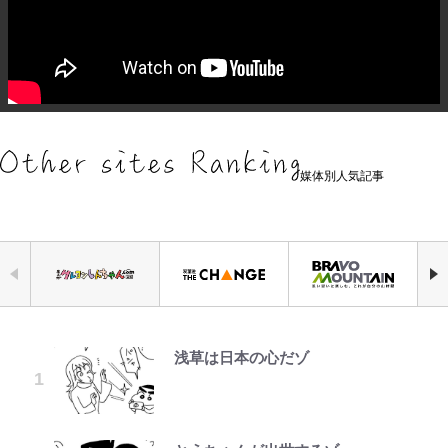
媒体別人気記事
浅草は日本の心だゾ
元衆院議員・山尾志桜里が語る誹謗
荒々しい「火山帯」の一端にいるこ
「危ない」「やめて」第1子妊娠中
公式-婚約破棄されたのでお掃除メ
｢お土産最高すぎ笑｣｢どうやって入
ファミマと『VIVANT』第2シーズ
空の轍と大地の雲と 第1回
中傷動画…「計り知れない」切り抜
とを体感！ 登頂約10分でも大迫力
の田中みな実、ゴリゴリヒール着用
イドになったら笑わない貴公子様に
手？｣ブライトン帰還の三笘薫、同
ンのコラボがスタート！ “別班饅
き落選運動の影響と今語る「保育園
「吾妻小富士」火口を1周する「1
に心配の声…ザックリ衣装にも意見
溺愛されました 第27話(3)
僚に“ポケカ”をプレゼント！｢薫の
頭”や限定グッズ登場にファン感激
落ちた日本死ね」
時間半ハイキング」パノラマ絶景レ
続々
笑顔見れてよかった｣｢大喜びのリ
「これは買うしかない！」
ポ【福島県福島市】
ュテル可愛すぎ｣