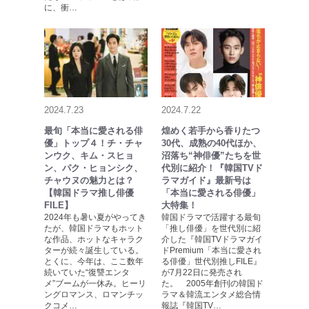
に、衝…
2024.7.23
2024.7.22
最旬「本当に愛される俳
煌めく若手から香りたつ
優」トップ４！チ・チャ
30代、成熟の40代ほか、
ンウク、キム・スヒョ
沼落ち“神俳優”たちを世
ン、パク・ヒョンシク、
代別に紹介！『韓国TVド
チャウヌの魅力とは？
ラマガイド』最新号は
【韓国ドラマ推し俳優
「本当に愛される俳優」
FILE】
大特集！
2024年も暑い夏がやってき
韓国ドラマで活躍する最旬
たが、韓国ドラマもホット
「推し俳優」を世代別に紹
な作品、ホットなキャラク
介した『韓国TVドラマガイ
ターが続々誕生している。
ドPremium「本当に愛され
とくに、今年は、ここ数年
る俳優」世代別推しFILE』
続いていた“復讐エンタ
が7月22日に発売され
メ”ブームが一休み。ヒーリ
た。 2005年創刊の韓国ド
ングロマンス、ロマンチッ
ラマ＆韓流エンタメ総合情
クコメ…
報誌『韓国TV…