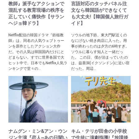
教師』派手なアクションで
言語対応のタッチパネル注
混乱する教育現場の秩序を
文なら韓国語ができなくて
正していく痛快作【サラン
も大丈夫!【韓国個人旅行ガ
ヘジョ韓ドラ】
イド】
Netflix配信の韓国ドラマ『鉄槌教
ソウルの地下鉄、東大門駅近くの
師』は、同名の人気ウェブトゥー
なにげない焼き肉店に入った。用
ンを原作としたアクション大作
事が終わったのは夕方の6時すぎ。
だ。その人気は韓国国内だけにと
ソウルに暮らす知人と一緒だっ
どまらない。すでに世界各国で大
た。 この日、僕が泊まっていたの
ヒット中で、日本でもNetflix人気ラ
は、益善洞(イクソンドン)に近い宿
ンキングで堂々の...
だった。周辺...
ナムグン・ミン&アン・ウン
キム・テリが田舎の小学校
ジン主演『恋人~あの日聞い
で生徒に演劇指導!『放課後