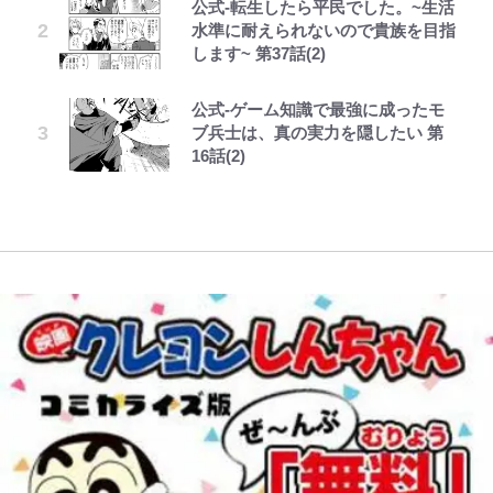
公式-転生したら平民でした。~生活
ボーちゃんの一途な気持ちだゾ
第3回 出版までの道のり・その2
「BOSS×ポケモン30周年」第2弾
趣里「ショック」初めて語った“重
FRUITS ZIPPER鎮西寿々歌が語る
水準に耐えられないので貴族を目指
アユは「怒らせて掛ける」魚だっ
コラボ実施！ 新商品「歴戦の微
い意味” 三山凌輝「無反省メー
『天才てれびくん』時代の学びと
｢モデルやってる｣｢かっけぇ｣三笘
します~ 第37話(2)
た！ ルアーを追わせて釣りあげる
糖」や図鑑缶登場にファン歓喜「見
ル」文春第2弾で“一家の限界”報道
22歳でアイドルの道を切り拓いた
薫がブライトン新ユニのモデルで完
「アユイング」のオリジナリティ＆
つけたら即購入！」
も
「人生最大の決断」
全復活！“King”の帰還に｢チームか
公式-ゲーム知識で最強に成ったモ
とうちゃんが出世するゾ
レビュー『仮面家族』悠木シュン・
おもしろさを知る
ら大歓迎されてる｣｢元気な姿見れ
ブ兵士は、真の実力を隠したい 第
著
て…｣
南や和也だけじゃない！『タッチ』
【川口春奈と結婚】板倉滉は「めっ
誹謗中傷も「『そうせざるを得ない
16話(2)
【自転車】「若いときは登れたんだ
上杉達也の才能を「いち早く見出し
ちゃモテる」 年収7億円・お洒落・
事情』がある」…山尾志桜里が
けど……」 グラベルバイクで暑さ
た人物たち」
包容力…超愛される日本代表
SNSのバッシングにも向き合う理
W杯クオーター制への大反発か、
に負けそうなヒルクライム、砂利道
由と独自メンタル術
FIFA会長を追い詰めた｢欧州のボイ
を疾走して少年時代を振り返る50
コット｣と再選の行方【FIFA3兆円
代の夏 長野県｜2026年
の野望と2度のオウンゴール、来年
3月の会長選】(3)