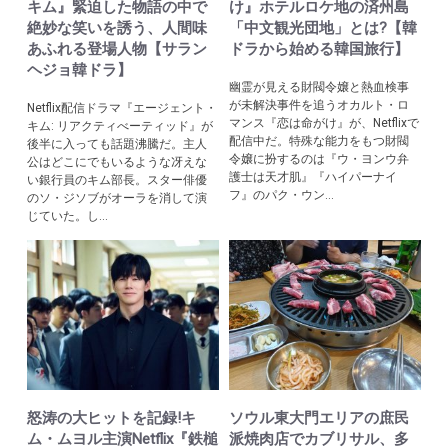
キム』緊迫した物語の中で
け』ホテルロケ地の済州島
絶妙な笑いを誘う、人間味
「中文観光団地」とは?【韓
あふれる登場人物【サラン
ドラから始める韓国旅行】
ヘジョ韓ドラ】
幽霊が見える財閥令嬢と熱血検事
が未解決事件を追うオカルト・ロ
Netflix配信ドラマ『エージェント・
マンス『恋は命がけ』が、Netflixで
キム: リアクティべーティッド』が
配信中だ。特殊な能力をもつ財閥
後半に入っても話題沸騰だ。主人
令嬢に扮するのは『ウ・ヨンウ弁
公はどこにでもいるような冴えな
護士は天才肌』『ハイパーナイ
い銀行員のキム部長。スター俳優
フ』のパク・ウン...
のソ・ジソブがオーラを消して演
じていた。し...
怒涛の大ヒットを記録!キ
ソウル東大門エリアの庶民
ム・ムヨル主演Netflix『鉄槌
派焼肉店でカブリサル、多