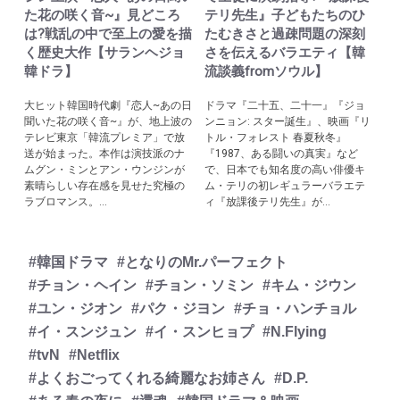
た花の咲く音~』見どころ
テリ先生』子どもたちのひ
は?戦乱の中で至上の愛を描
たむきさと過疎問題の深刻
く歴史大作【サランヘジョ
さを伝えるバラエティ【韓
韓ドラ】
流談義fromソウル】
大ヒット韓国時代劇『恋人~あの日
ドラマ『二十五、二十一』『ジョ
聞いた花の咲く音~』が、地上波の
ンニョン: スター誕生』、映画『リ
テレビ東京「韓流プレミア」で放
トル・フォレスト 春夏秋冬』
送が始まった。本作は演技派のナ
『1987、ある闘いの真実』など
ムグン・ミンとアン・ウンジンが
で、日本でも知名度の高い俳優キ
素晴らしい存在感を見せた究極の
ム・テリの初レギュラーバラエテ
ラブロマンス。...
ィ『放課後テリ先生』が...
#韓国ドラマ
#となりのMr.パーフェクト
#チョン・ヘイン
#チョン・ソミン
#キム・ジウン
#ユン・ジオン
#パク・ジヨン
#チョ・ハンチョル
#イ・スンジュン
#イ・スンヒョプ
#N.Flying
#tvN
#Netflix
#よくおごってくれる綺麗なお姉さん
#D.P.