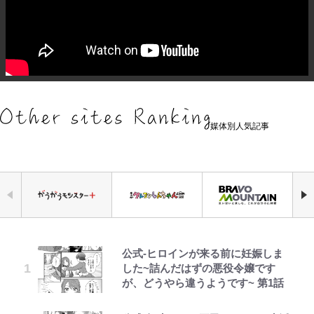
媒体別人気記事
公式-ヒロインが来る前に妊娠しま
浅草は日本の心だゾ
やってはいけない！「キャンプツー
『ONE PIECE』今後の展開に絡ん
空の轍と大地の雲と 第1回
「危ない」「やめて」第1子妊娠中
元衆院議員・山尾志桜里が語る誹謗
｢お土産最高すぎ笑｣｢どうやって入
した~詰んだはずの悪役令嬢です
リング」での「NGパッキング」7
できそうな「意味深な表紙連載」
の田中みな実、ゴリゴリヒール着用
中傷動画…「計り知れない」切り抜
手？｣ブライトン帰還の三笘薫、同
が、どうやら違うようです~ 第1話
選！ 安全＆快適につながる「荷物
「神」エネルの月での展開に、元王
に心配の声…ザックリ衣装にも意見
き落選運動の影響と今語る「保育園
僚に“ポケカ”をプレゼント！｢薫の
の順序や位置」積載のコツとは？
下七武海の謎めいた過去も…
続々
落ちた日本死ね」
笑顔見れてよかった｣｢大喜びのリ
「実体験レポ」
ュテル可愛すぎ｣