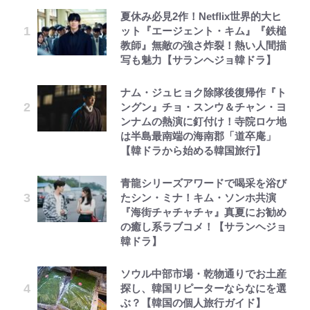
夏休み必見2作！Netflix世界的大ヒ
ット『エージェント・キム』『鉄槌
教師』無敵の強さ炸裂！熱い人間描
写も魅力【サランヘジョ韓ドラ】
ナム・ジュヒョク除隊後復帰作『ト
ングン』チョ・スンウ＆チャン・ヨ
ンナムの熱演に釘付け！寺院ロケ地
は半島最南端の海南郡「道卒庵」
【韓ドラから始める韓国旅行】
青龍シリーズアワードで喝采を浴び
たシン・ミナ！キム・ソンホ共演
『海街チャチャチャ』真夏にお勧め
の癒し系ラブコメ！【サランヘジョ
韓ドラ】
ソウル中部市場・乾物通りでお土産
探し、韓国リピーターならなにを選
ぶ？【韓国の個人旅行ガイド】