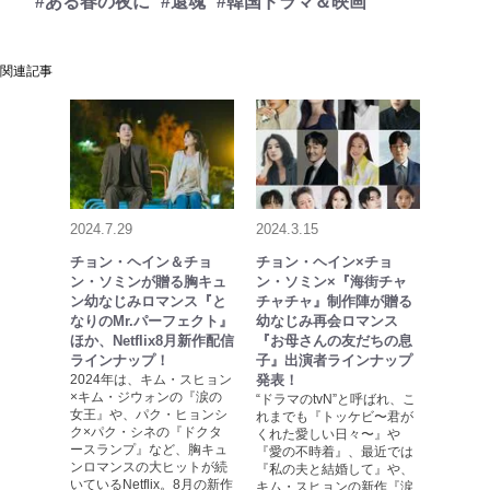
#ある春の夜に
#還魂
#韓国ドラマ＆映画
関連記事
2024.7.29
2024.3.15
チョン・ヘイン＆チョ
チョン・ヘイン×チョ
ン・ソミンが贈る胸キュ
ン・ソミン×『海街チャ
ン幼なじみロマンス『と
チャチャ』制作陣が贈る
なりのMr.パーフェクト』
幼なじみ再会ロマンス
ほか、Netflix8月新作配信
『お母さんの友だちの息
ラインナップ！
子』出演者ラインナップ
2024年は、キム・スヒョン
発表！
×キム・ジウォンの『涙の
“ドラマのtvN”と呼ばれ、こ
女王』や、パク・ヒョンシ
れまでも『トッケビ〜君が
ク×パク・シネの『ドクタ
くれた愛しい日々〜』や
ースランプ』など、胸キュ
『愛の不時着』、最近では
ンロマンスの大ヒットが続
『私の夫と結婚して』や、
いているNetflix。8月の新作
キム・スヒョンの新作『涙