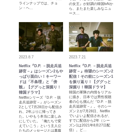
ラインナップでは、チョ
の女王』が好調の韓国tvNか
ン・ヘ…
ら、またまた楽しみなニュ
ース…
2023.8.7
2023.7.21
Netflix『D.P. －脱走兵追
Netflix『D.P. －脱走兵追
跡官－』はシーズン2もや
跡官－』待望のシーズン2
っぱり面白い！キーワー
配信！その前にシーズン1
ドは「不条理」と「傍
を振り返り！【ググっと
観」【ググっと深掘り！
深掘り！韓国ドラマ】
韓国ドラマ】
韓国の軍隊の内情をリアル
に描き、日本では男性視聴
Netflixシリーズ『D.P. －脱
者の心も掴んだ『D.P. －脱
走兵追跡官－』がシーズン
走兵追跡官－』。そのシー
2として7月28日から配信さ
ズン２が7月28日、Netflix
れ、2年ぶりに帰ってき
でいよいよ配信されるが、
た。いやもう本当に楽しみ
すでに配信から2年（シー
にしていた。「俺たちで変
ズン1は2021年8月27日配
えていこう」という主人公
信）。ど…
たちのメッセージとは裏腹