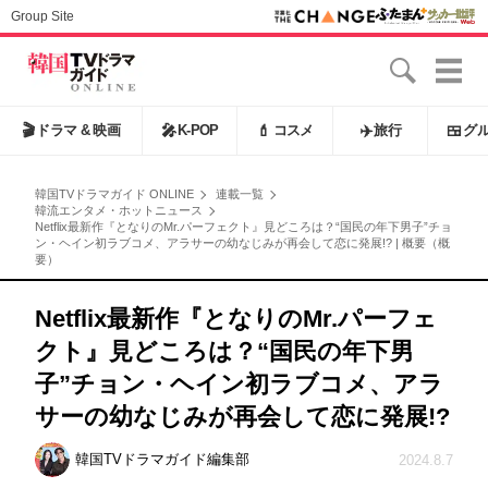
Group Site
🎬
ドラマ & 映画
🎤
K-POP
💄
コスメ
✈️
旅行
🍱
グ
韓国TVドラマガイド ONLINE
連載一覧
韓流エンタメ・ホットニュース
Netflix最新作『となりのMr.パーフェクト』見どころは？“国民の年下男子”チョ
ン・ヘイン初ラブコメ、アラサーの幼なじみが再会して恋に発展!? | 概要（概
要）
Netflix最新作『となりのMr.パーフェ
クト』見どころは？“国民の年下男
子”チョン・ヘイン初ラブコメ、アラ
サーの幼なじみが再会して恋に発展!?
韓国TVドラマガイド編集部
2024.8.7