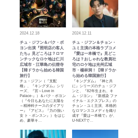
2024.12.18
2024.12.11
チュ・ジフン＆パク・ボ
チュ・ジフン＆チョン・
ヨン出演『照明店の客人
ユミ主演の本格ラブコメ
たち』見どころは？ロマ
『愛は一本橋で』見どこ
ンチックなロケ地は仁川
ろは？おしゃれな教員社
広域市・江華島の伝燈寺
宅のロケ地は光州広域
【韓ドラから始める韓国
市・楊林洞！【韓ドラか
旅行】
ら始める韓国旅行】
チュ・ジフン（『支配
『キングダム』『神と共
種』、『キングダム』シリ
に』シリーズのチュ・ジフ
ーズ、『宮～Love in
ンと、『82年生まれ、キ
Palace-』）＆パク・ボヨン
ム・ジヨン』『新感染 ファ
（『今日もあなたに太陽を
イナル・エクスプレス』の
～精神科ナースのダイアリ
チョン・ユミ主演、本格的
ー』『アビス』『力の強い
なロマンスコメディを織り
女 ト・ボンスン』）をはじ
成す『愛は一本橋で』が、
め、豪華キ…
U-NEXTで…