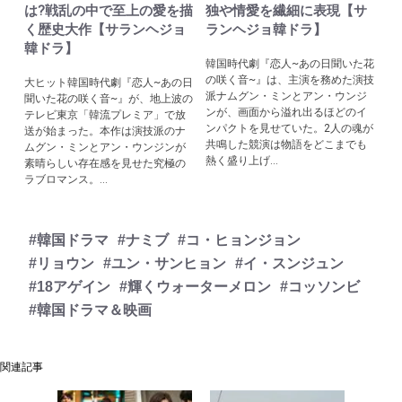
は?戦乱の中で至上の愛を描
独や情愛を繊細に表現【サ
く歴史大作【サランヘジョ
ランヘジョ韓ドラ】
韓ドラ】
韓国時代劇『恋人~あの日聞いた花
の咲く音~』は、主演を務めた演技
大ヒット韓国時代劇『恋人~あの日
派ナムグン・ミンとアン・ウンジ
聞いた花の咲く音~』が、地上波の
ンが、画面から溢れ出るほどのイ
テレビ東京「韓流プレミア」で放
ンパクトを見せていた。2人の魂が
送が始まった。本作は演技派のナ
共鳴した競演は物語をどこまでも
ムグン・ミンとアン・ウンジンが
熱く盛り上げ...
素晴らしい存在感を見せた究極の
ラブロマンス。...
#韓国ドラマ
#ナミブ
#コ・ヒョンジョン
#リョウン
#ユン・サンヒョン
#イ・スンジュン
#18アゲイン
#輝くウォーターメロン
#コッソンビ
#韓国ドラマ＆映画
関連記事