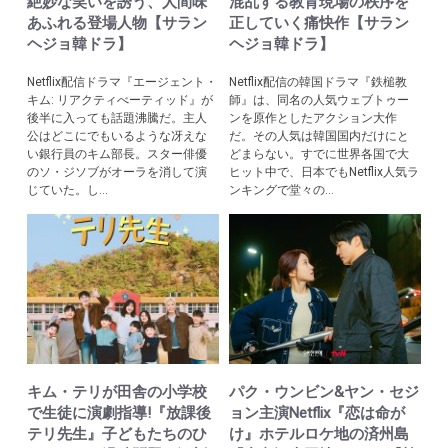
絶妙な笑いを誘う、人間味
混乱する教育現場の秩序を
あふれる登場人物【サラン
正していく痛快作【サラン
ヘジョ韓ドラ】
ヘジョ韓ドラ】
Netflix配信ドラマ『エージェント・
Netflix配信の韓国ドラマ『鉄槌教
キム: リアクティべーティッド』が
師』は、同名の人気ウェブトゥー
後半に入っても話題沸騰だ。主人
ンを原作としたアクション大作
公はどこにでもいるような冴えな
だ。その人気は韓国国内だけにと
い銀行員のキム部長。スター俳優
どまらない。すでに世界各国で大
のソ・ジソブがオーラを消して演
ヒット中で、日本でもNetflix人気ラ
じていた。し...
ンキングで堂々の...
キム・テリが田舎の小学校
パク・ウンビン&ヤン・セジ
で生徒に演劇指導!『放課後
ョン主演Netflix『恋は命が
テリ先生』子どもたちのひ
け』ホテルロケ地の済州島