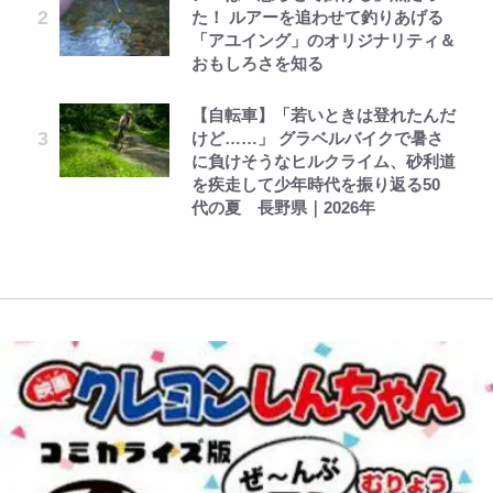
た！ ルアーを追わせて釣りあげる
ル」文春第2弾で“一家の限界”報道
薫がブライトン新ユニのモデルで完
22歳でアイドルの道を切り拓いた
糖」や図鑑缶登場にファン歓喜「見
「アユイング」のオリジナリティ＆
も
全復活！“King”の帰還に｢チームか
「人生最大の決断」
つけたら即購入！」
レビュー『仮面家族』悠木シュン・
とうちゃんが出世するゾ
公式-雑用付与術師が自分の最強に
おもしろさを知る
ら大歓迎されてる｣｢元気な姿見れ
著
気付くまで 第56話(1)
て…｣
【川口春奈と結婚】板倉滉は「めっ
誹謗中傷も「『そうせざるを得ない
南や和也だけじゃない！『タッチ』
【自転車】「若いときは登れたんだ
ちゃモテる」 年収7億円・お洒落・
事情』がある」…山尾志桜里が
上杉達也の才能を「いち早く見出し
けど……」 グラベルバイクで暑さ
包容力…超愛される日本代表
W杯クオーター制への大反発か、
SNSのバッシングにも向き合う理
た人物たち」
に負けそうなヒルクライム、砂利道
FIFA会長を追い詰めた｢欧州のボイ
由と独自メンタル術
を疾走して少年時代を振り返る50
コット｣と再選の行方【FIFA3兆円
代の夏 長野県｜2026年
の野望と2度のオウンゴール、来年
3月の会長選】(3)