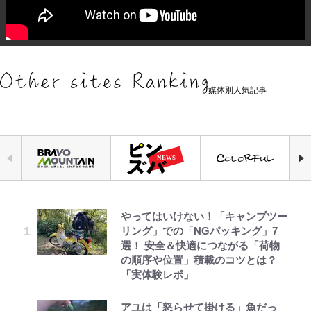
媒体別人気記事
やってはいけない！「キャンプツー
「危ない」「やめて」第1子妊娠中
空の轍と大地の雲と 第1回
浅草は日本の心だゾ
｢お土産最高すぎ笑｣｢どうやって入
元衆院議員・山尾志桜里が語る誹謗
『ONE PIECE』今後の展開に絡ん
公式-ヒロインが来る前に妊娠しま
リング」での「NGパッキング」7
の田中みな実、ゴリゴリヒール着用
手？｣ブライトン帰還の三笘薫、同
中傷動画…「計り知れない」切り抜
できそうな「意味深な表紙連載」
した~詰んだはずの悪役令嬢です
選！ 安全＆快適につながる「荷物
に心配の声…ザックリ衣装にも意見
僚に“ポケカ”をプレゼント！｢薫の
き落選運動の影響と今語る「保育園
「神」エネルの月での展開に、元王
が、どうやら違うようです~ 第1話
の順序や位置」積載のコツとは？
続々
笑顔見れてよかった｣｢大喜びのリ
落ちた日本死ね」
下七武海の謎めいた過去も…
「実体験レポ」
ュテル可愛すぎ｣
第3回 出版までの道のり・その2
ボンジュールでポンジュースだゾ
公式-転生したら平民でした。~生活
趣里「ショック」初めて語った“重
FRUITS ZIPPER鎮西寿々歌が語る
「BOSS×ポケモン30周年」第2弾
水準に耐えられないので貴族を目指
アユは「怒らせて掛ける」魚だっ
い意味” 三山凌輝「無反省メー
｢モデルやってる｣｢かっけぇ｣三笘
『天才てれびくん』時代の学びと
コラボ実施！ 新商品「歴戦の微
します~ 第37話(2)