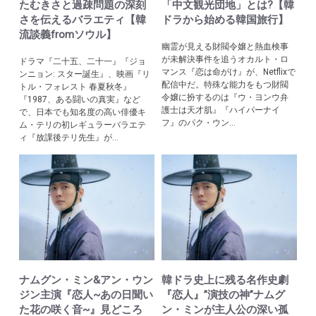
たむきさと過疎問題の深刻
「中文観光団地」とは?【韓
さを伝えるバラエティ【韓
ドラから始める韓国旅行】
流談義fromソウル】
幽霊が見える財閥令嬢と熱血検事
が未解決事件を追うオカルト・ロ
ドラマ『二十五、二十一』『ジョ
マンス『恋は命がけ』が、Netflixで
ンニョン: スター誕生』、映画『リ
配信中だ。特殊な能力をもつ財閥
トル・フォレスト 春夏秋冬』
令嬢に扮するのは『ウ・ヨンウ弁
『1987、ある闘いの真実』など
護士は天才肌』『ハイパーナイ
で、日本でも知名度の高い俳優キ
フ』のパク・ウン...
ム・テリの初レギュラーバラエテ
ィ『放課後テリ先生』が...
ナムグン・ミン&アン・ウン
韓ドラ史上に残る名作史劇
ジン主演『恋人~あの日聞い
『恋人』”演技の神”ナムグ
た花の咲く音~』見どころ
ン・ミンが主人公の深い孤