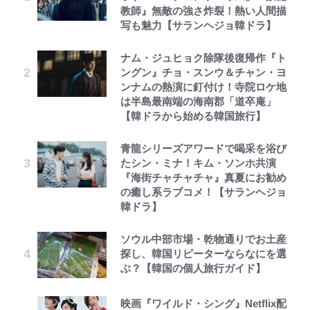
教師』無敵の強さ炸裂！熱い人間描
写も魅力【サランヘジョ韓ドラ】
ナム・ジュヒョク除隊後復帰作『ト
ングン』チョ・スンウ＆チャン・ヨ
ンナムの熱演に釘付け！寺院ロケ地
は半島最南端の海南郡「道卒庵」
【韓ドラから始める韓国旅行】
青龍シリーズアワードで喝采を浴び
たシン・ミナ！キム・ソンホ共演
『海街チャチャチャ』真夏にお勧め
の癒し系ラブコメ！【サランヘジョ
韓ドラ】
ソウル中部市場・乾物通りでお土産
探し、韓国リピーターならなにを選
ぶ？【韓国の個人旅行ガイド】
映画『ワイルド・シング』Netflix配