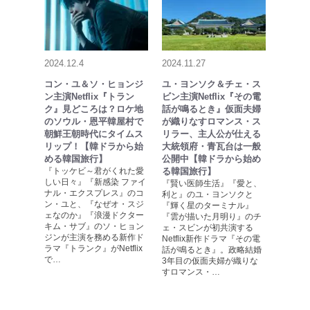
2024.12.4
2024.11.27
コン・ユ＆ソ・ヒョンジ
ユ・ヨンソク＆チェ・ス
ン主演Netflix『トラン
ビン主演Netflix『その電
ク』見どころは？ロケ地
話が鳴るとき』仮面夫婦
のソウル・恩平韓屋村で
が織りなすロマンス・ス
朝鮮王朝時代にタイムス
リラー、主人公が仕える
リップ！【韓ドラから始
大統領府・青瓦台は一般
める韓国旅行】
公開中【韓ドラから始め
『トッケビ～君がくれた愛
る韓国旅行】
しい日々』『新感染 ファイ
『賢い医師生活』『愛と、
ナル・エクスプレス』のコ
利と』のユ・ヨンソクと
ン・ユと、『なぜオ・スジ
『輝く星のターミナル』
ェなのか』『浪漫ドクター
『雲が描いた月明り』のチ
キム・サブ』のソ・ヒョン
ェ・スビンが初共演する
ジンが主演を務める新作ド
Netflix新作ドラマ『その電
ラマ『トランク』がNetflix
話が鳴るとき』。政略結婚
で…
3年目の仮面夫婦が織りな
すロマンス・…