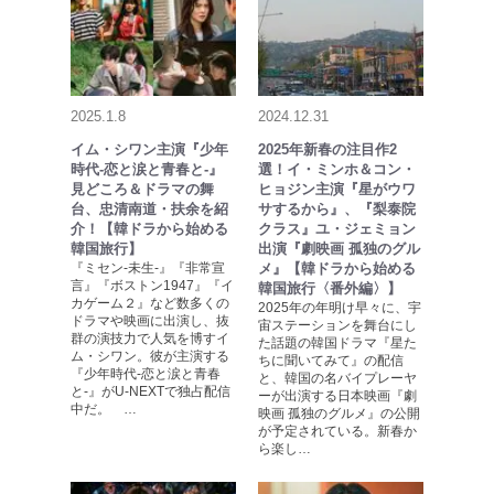
2025.1.8
2024.12.31
イム・シワン主演『少年
2025年新春の注目作2
時代-恋と涙と青春と-』
選！イ・ミンホ＆コン・
見どころ＆ドラマの舞
ヒョジン主演『星がウワ
台、忠清南道・扶余を紹
サするから』、『梨泰院
介！【韓ドラから始める
クラス』ユ・ジェミョン
韓国旅行】
出演『劇映画 孤独のグル
『ミセン-未生-』『非常宣
メ』【韓ドラから始める
言』『ボストン1947』『イ
韓国旅行〈番外編〉】
カゲーム２』など数多くの
2025年の年明け早々に、宇
ドラマや映画に出演し、抜
宙ステーションを舞台にし
群の演技力で人気を博すイ
た話題の韓国ドラマ『星た
ム・シワン。彼が主演する
ちに聞いてみて』の配信
『少年時代-恋と涙と青春
と、韓国の名バイプレーヤ
と-』がU-NEXTで独占配信
ーが出演する日本映画『劇
中だ。 …
映画 孤独のグルメ』の公開
が予定されている。新春か
ら楽し…