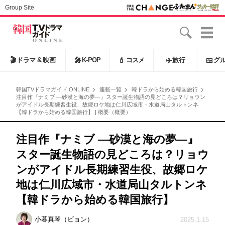
Group Site
🎬
ドラマ & 映画
🎤
K-POP
💄
コスメ
✈️
旅行
🍱
グ
韓国TVドラマガイド ONLINE
連載一覧
韓ドラから始める韓国旅行
注目作『ナミブ ―砂漠と海の夢―』スター誕生物語の見どころは？リョウン
がアイドル長期練習生役、故郷ロケ地は仁川広域市・水道局山タルトンネ
【韓ドラから始める韓国旅行】 | 概要（概要）
注目作『ナミブ ―砂漠と海の夢―』
スター誕生物語の見どころは？リョウ
ンがアイドル長期練習生役、故郷ロケ
地は仁川広域市・水道局山タルトンネ
【韓ドラから始める韓国旅行】
小暮真琴（ビョン）
2025.1.15