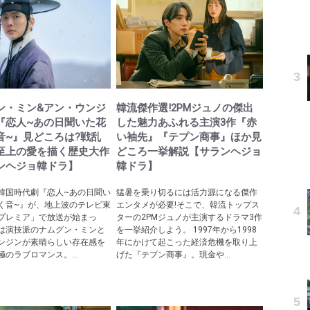
ン・ミン&アン・ウンジ
韓流傑作選!2PMジュノの傑出
『恋人~あの日聞いた花
した魅力あふれる主演3作『赤
音~』見どころは?戦乱
い袖先』『テプン商事』ほか見
至上の愛を描く歴史大作
どころ一挙解説【サランヘジョ
ンヘジョ韓ドラ】
韓ドラ】
韓国時代劇『恋人~あの日聞い
猛暑を乗り切るには活力源になる傑作
く音~』が、地上波のテレビ東
エンタメが必要!そこで、韓流トップス
プレミア」で放送が始まっ
ターの2PMジュノが主演するドラマ3作
は演技派のナムグン・ミンと
を一挙紹介しよう。 1997年から1998
ンジンが素晴らしい存在感を
年にかけて起こった経済危機を取り上
のラブロマンス。...
げた『テプン商事』。現金や...