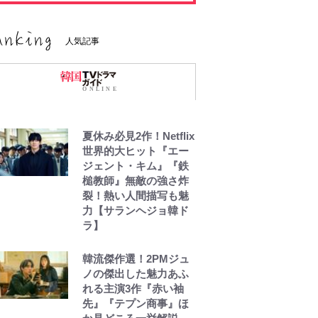
人気記事
夏休み必見2作！Netflix
世界的大ヒット『エー
ジェント・キム』『鉄
槌教師』無敵の強さ炸
裂！熱い人間描写も魅
力【サランヘジョ韓ド
ラ】
韓流傑作選！2PMジュ
ノの傑出した魅力あふ
れる主演3作『赤い袖
先』『テプン商事』ほ