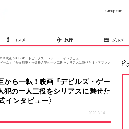
Group Site
💄
✈️
🍱
コスメ
旅行
グルメ
マ＆映画＆K-POP・トピックス・レポート・インタビュー
ゲーム』で熱血刑事と快楽殺人犯の一人二役をシリアスに魅せたオ・デファン
臣から一転！映画『デビルズ・ゲー
人犯の一人二役をシリアスに魅せた
式インタビュー〉
2025.3.14