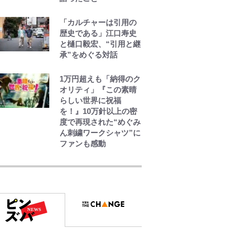
「カルチャーは引用の
歴史である」江口寿史
と樋口毅宏、“引用と継
承”をめぐる対話
1万円超えも「納得のク
オリティ」『この素晴
らしい世界に祝福
を！』10万針以上の密
度で再現された“めぐみ
ん刺繍ワークシャツ”に
ファンも感動
空の轍と大地の雲と 第
1回
第3回 出版までの道の
り・その2