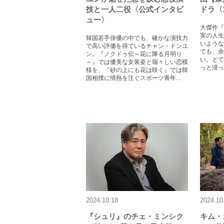
技と一人二役〈公式インタビ
ドラ〈
ュー〉
大傑作『
実の人生
韓国若手俳優の中でも、確かな演技力
いような
で高い評価を得ているチャン・ドンユ
ても、余
ン。『ノクドゥ伝～花に降る月明り
い。とて
～』では優美な女装姿と瑞々しい恋模
っと浸っ
様を、『砂の上にも花は咲く』では韓
国相撲に情熱を注ぐスポーツ青年…
2024.10.18
2024.10
『シュリ』のチェ・ミンシク
キム・