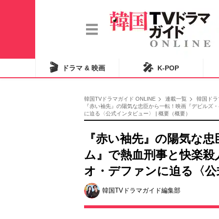
🎬
🎤
ドラマ & 映画
K-POP
韓国TVドラマガイド ONLINE
連載一覧
韓国ドラ
『赤い袖先』の陽気な忠臣から一転！映画『デビルズ・
に迫る〈公式インタビュー〉 | 概要（概要）
『赤い袖先』の陽気な忠
ム』で熱血刑事と快楽殺
オ・デファンに迫る〈公
韓国TVドラマガイド編集部