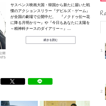
サスペンス映画大国・韓国から新たに届いた戦
慄のアクションスリラー『デビルズ・ゲーム』
が全国の劇場で公開中だ。 『ノクドゥ伝〜花
に降る月明かり〜』や『今日もあなたに太陽を
～精神科ナースのダイアリー～』…
続きを読む
公開
NTS