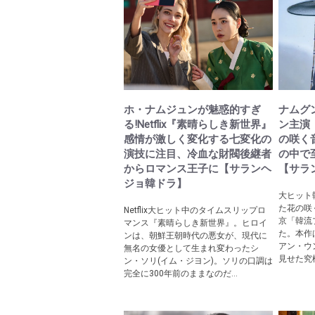
ホ・ナムジュンが魅惑的すぎ
ナムグ
る!Netflix『素晴らしき新世界』
ン主演
感情が激しく変化する七変化の
の咲く
演技に注目、冷血な財閥後継者
の中で
からロマンス王子に【サランヘ
【サラ
ジョ韓ドラ】
大ヒット
た花の咲
Netflix大ヒット中のタイムスリップロ
京「韓流
マンス『素晴らしき新世界』。ヒロイ
た。本作
ンは、朝鮮王朝時代の悪女が、現代に
アン・ウ
無名の女優として生まれ変わったシ
見せた究極
ン・ソリ(イム・ジヨン)。ソリの口調は
完全に300年前のままなのだ...