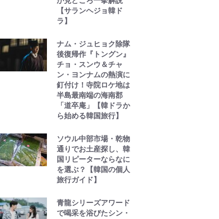
か見どころ一挙解説
【サランヘジョ韓ド
ラ】
ナム・ジュヒョク除隊
後復帰作『トングン』
チョ・スンウ＆チャ
ン・ヨンナムの熱演に
釘付け！寺院ロケ地は
半島最南端の海南郡
「道卒庵」【韓ドラか
ら始める韓国旅行】
ソウル中部市場・乾物
通りでお土産探し、韓
国リピーターならなに
を選ぶ？【韓国の個人
旅行ガイド】
青龍シリーズアワード
で喝采を浴びたシン・