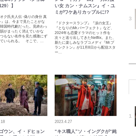
129〉】
い女 カン・ナムスン』イ・ユ
ミがワケありカップルに!?
オク氏夫人伝 -偽りの身分 真
-』は、今まで見たことがな
『ドクタースランプ』『涙の女王』
韓国時代劇だった。見終わっ
『となりのMr.パーフェクト』など、
韻がまったく消えていかな
2024年も恋愛ドラマのヒット作を
つもない名作を見た感激にず
次々と送り出してきたNetflix。また、
ていられる。 そこで、…
新たに楽しみなラブコメディ『Mr.プ
ランクトン』が11月8日から配信スタ
ー…
.18
2023.4.27
ゴウン、イ・ドヒョン
“キス職人”ソ・イングクが“純