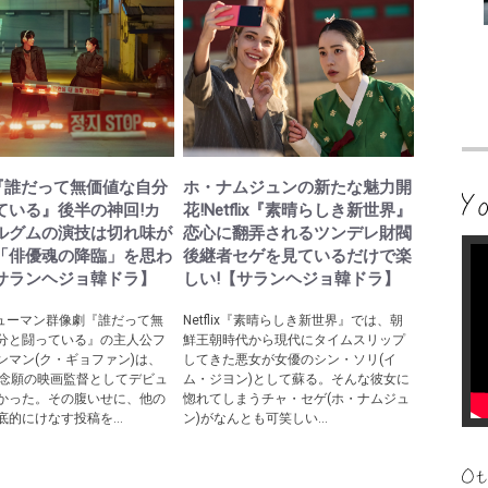
lix『誰だって無価値な自分
ホ・ナムジュンの新たな魅力開
ている』後半の神回!カ
花!Netflix『素晴らしき新世界』
ルグムの演技は切れ味が
恋心に翻弄されるツンデレ財閥
「俳優魂の降臨」を思わ
後継者セゲを見ているだけで楽
サランヘジョ韓ドラ】
しい!【サランヘジョ韓ドラ】
ixヒューマン群像劇『誰だって無
Netflix『素晴らしき新世界』では、朝
分と闘っている』の主人公フ
鮮王朝時代から現代にタイムスリップ
ンマン(ク・ギョファン)は、
してきた悪女が女優のシン・ソリ(イ
も念願の映画監督としてデビュ
ム・ジヨン)として蘇る。そんな彼女に
かった。その腹いせに、他の
惚れてしまうチャ・セゲ(ホ・ナムジュ
的にけなす投稿を...
ン)がなんとも可笑しい...