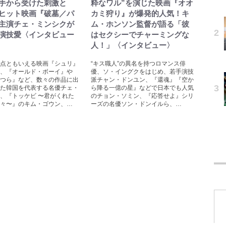
手から受けた刺激と
粋なワル”を演じた映画『オオ
ヒット映画『破墓／パ
カミ狩り』が爆発的人気！キ
主演チェ・ミンシクが
ム・ホンソン監督が語る「彼
演技愛〈インタビュー
はセクシーでチャーミングな
人！」〈インタビュー〉
点ともいえる映画『シュリ』
“キス職人”の異名を持つロマンス俳
、『オールド・ボーイ』や
優、ソ・イングクをはじめ、若手演技
つら』など、数々の作品に出
派チャン・ドンユン、『還魂』『空か
た韓国を代表する名優チェ・
ら降る一億の星』などで日本でも人気
、『トッケビ 〜君がくれた
のチョン・ソミン、『応答せよ』シリ
々〜』のキム・ゴウン、…
ーズの名優ソン・ドンイルら、…