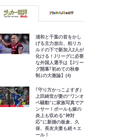
浦和と千葉の首をかし
げる主力放出、柏リカ
ルドの下で新加入2人が
化ける！Jリーグに必要
な外国人選手は【Jリー
グ開幕｢初めての秋春
制｣の大激論】(4)
｢守り方かっこよすぎ｣
上田綺世が妻の“ワンオ
ペ騒動”に家族写真でア
ンサー！ボールも嫁の
炎上も収める“神対
応”に新婚の板倉、久
保、長友夫妻も続々エ
ール！