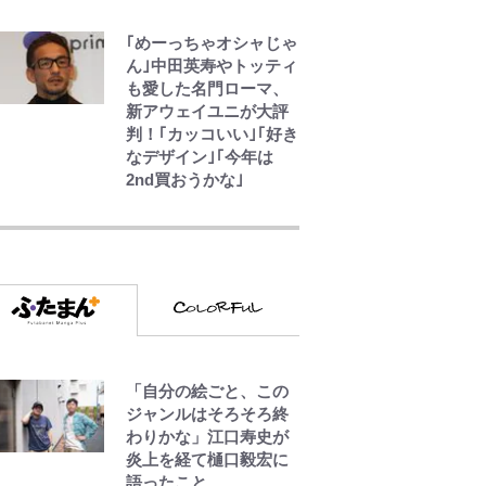
｢めーっちゃオシャじゃ
ん｣中田英寿やトッティ
も愛した名門ローマ、
新アウェイユニが大評
判！｢カッコいい｣｢好き
なデザイン｣｢今年は
2nd買おうかな｣
えびめしの流儀
でっかい男になりたい
ゾ
「自分の絵ごと、この
浅草は日本の心だゾ
ジャンルはそろそろ終
わりかな」江口寿史が
炎上を経て樋口毅宏に
語ったこと