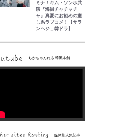
ミナ！キム・ソンホ共
演『海街チャチャチ
ャ』真夏にお勧めの癒
し系ラブコメ！【サラ
ンヘジョ韓ドラ】
ちかちゃんねる 韓流本舗
媒体別人気記事