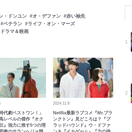
ン・ドンユン
#オ・デファン
#赤い袖先
#ベテラン
#ライフ・オン・マーズ
国ドラマ＆映画
5
2024.11.8
時代劇ベストワン！」
Netflix最新ラブコメ『Mr.プラ
高レベルの傑作『オク
ンクトン』見どころは？『ブ
伝』強力に推す5つの理
ラッドハウンド』ウ・ドファ
熙奉のサランヘジョ韓
ン＆『イカゲーム』『力の強