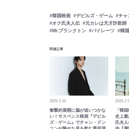
#韓国映画
#デビルズ・ゲーム
#チャ
#オク氏夫人伝
#元カレは天才詐欺師
#Mr.プランクトン
#パイレーツ
#韓
関連記事
2025.3.10
2025.2.
衝撃的展開に脳が追いつかな
「韓国
い！サスペンス映画『デビル
史上最
ズ・ゲーム』でチャン・ドン
氏夫人
ユンが魅せた息を飲む悪役演
由【康