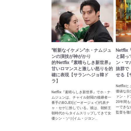
“斬新なイケメン”ホ・ナムジュ
Netf
ンの演技が神がかり
と闘っ
的!Netflix『素晴らしき新世界』
ン・マ
甘いロマンスと激しい怒りを的
抜群で
確に表現【サランヘジョ韓ド
せる【
ラ】
Netfl
価値な自
Netflix『素晴らしき新世界』でホ・ナ
ァン・ド
ムジュンは、チャイル財閥の後継者一
20年間
番手のBOJEI(ビーオージェイ)代表チ
ーできな
ャ・セゲに扮している。彼は、朝鮮王
監督を徹底
朝時代からタイムスリップしてきて女
優シン・ソリ(イム・ジヨン...