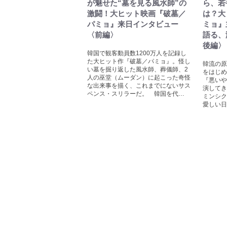
が魅せた“墓を見る風水師”の
ら、若
激闘！大ヒット映画『破墓／
は？大
パミョ』来日インタビュー
ミョ』
〈前編〉
語る、
後編〉
韓国で観客動員数1200万人を記録し
た大ヒット作『破墓／パミョ』。怪し
韓流の原
い墓を掘り返した風水師、葬儀師、2
をはじめ
人の巫堂（ムーダン）に起こった奇怪
『悪いや
な出来事を描く、これまでにないサス
演してき
ペンス・スリラーだ。 韓国を代…
ミンシク
愛しい日