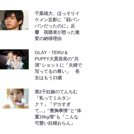
レビュー『仮面家族』
千葉雄大、ほっそりイ
悠木シュン・著
ケメン近影に「顔パン
パンだったのに」反
響 視聴者が想った激
変の納得理由
GLAY・TERU＆
PUFFY大貫亜美の“共
演”ショットに「夫婦で
写ってるの尊い」 長
女はもう23歳
第2子妊娠のてんちむ
「私ってミルタン
ク？」「デカすぎ
て...」“豊胸事情”と“体
重10kg増”も「こんな
可愛い妊婦おらん」
錦織一清の写真集はな