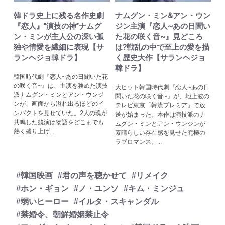
韓ドラ史上に残る名作史劇
ナムグン・ミン&アン・ウン
『恋人』”演技の神”ナムグ
ジン主演『恋人~あの日聞い
ン・ミンが主人公の深い孤
た花の咲く音~』見どころ
独や情愛を繊細に表現【サ
は?戦乱の中で至上の愛を描
ランヘジョ韓ドラ】
く歴史大作【サランヘジョ
韓ドラ】
韓国時代劇『恋人~あの日聞いた花
の咲く音~』は、主演を務めた演技
大ヒット韓国時代劇『恋人~あの日
派ナムグン・ミンとアン・ウンジ
聞いた花の咲く音~』が、地上波の
ンが、画面から溢れ出るほどのイ
テレビ東京「韓流プレミア」で放
ンパクトを見せていた。2人の魂が
送が始まった。本作は演技派のナ
共鳴した競演は物語をどこまでも
ムグン・ミンとアン・ウンジンが
熱く盛り上げ...
素晴らしい存在感を見せた究極の
ラブロマンス。...
#韓国映画
#君の声を聴かせて
#リメイク
#ホン・ギョン
#ノ・ユンソ
#キム・ミンジュ
#弱いヒーロー
#イルタ・スキャンダル
#禁婚令、朝鮮婚姻禁止令