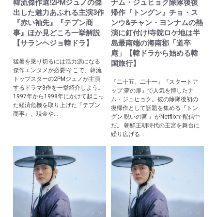
韓流傑作選!2PMジュノの傑
ナム・ジュヒョク除隊後復
出した魅力あふれる主演3作
帰作『トングン』チョ・ス
『赤い袖先』『テプン商
ンウ&チャン・ヨンナムの熱
事』ほか見どころ一挙解説
演に釘付け!寺院ロケ地は半
【サランヘジョ韓ドラ】
島最南端の海南郡「道卒
庵」【韓ドラから始める韓
猛暑を乗り切るには活力源になる
国旅行】
傑作エンタメが必要!そこで、韓流
トップスターの2PMジュノが主演
『二十五、二十一』『スタートア
するドラマ3作を一挙紹介しよう。
ップ:夢の扉』で人気を博したナ
1997年から1998年にかけて起こっ
ム・ジュヒョク。彼の除隊後初の
た経済危機を取り上げた『テプン
復帰作として話題を集める『トン
商事』。現金や...
グン-呪いの宮-』がNetflixで配信中
だ。 朝鮮王朝時代の王宮を舞台に
繰り広げる...