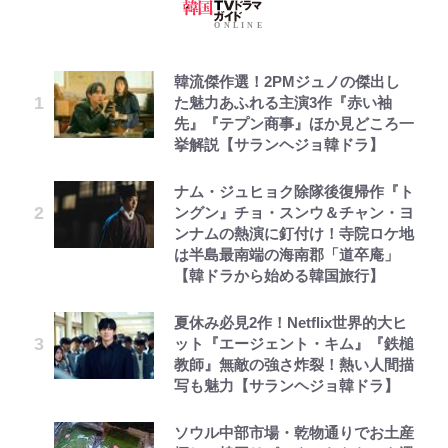
韓流傑作選！2PMジュノの傑出し
た魅力あふれる主演3作『赤い袖
先』『テプン商事』ほか見どころ一
挙解説【サランヘジョ韓ドラ】
ナム・ジュヒョク除隊後復帰作『ト
ングン』チョ・スンウ＆チャン・ヨ
ンナムの熱演に釘付け！寺院ロケ地
は半島最南端の海南郡「道卒庵」
【韓ドラから始める韓国旅行】
夏休み必見2作！Netflix世界的大ヒ
ット『エージェント・キム』『鉄槌
教師』無敵の強さ炸裂！熱い人間描
写も魅力【サランヘジョ韓ドラ】
ソウル中部市場・乾物通りでお土産