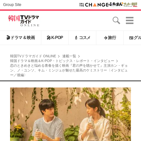
Group Site
🎬
ドラマ & 映画
🎤
K-POP
💄
コスメ
✈️
旅行
🍱
グ
韓国TVドラマガイド ONLINE
連載一覧
韓国ドラマ＆映画＆K-POP・トピックス・レポート・インタビュー
恋のときめきと悩める青春を描く映画『君の声を聴かせて』主演ホン・ギョ
ン、ノ・ユンソ、キム・ミンジュが魅せた最高のケミストリー〈インタビュ
ー／後編〉