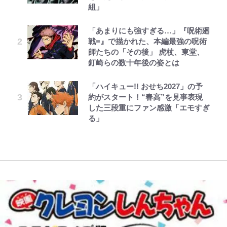
組」
1枚までの壮大なフリ｣｢知念くんの
木啓司にはDV巡る逮捕報道
＆使い勝手は想像以上！「実践レ
ことどんだけ好きなんよｗ｣
ポ」
武田久美子が“伝説の貝殻水着”の
毎日お風呂に入れたいゾ
第3回 出版までの道のり・その2
公式-異世界クラフトぐらし~自由気
「あまりにも強すぎる…」『呪術廻
平子理沙・55歳、“年齢不変”のお
裏側を激白…ターニングポイントは
ままな生産職のほのぼのスローライ
戦≡』で描かれた、本編最強の呪術
｢マジでなんちゅー作戦なの槙野監
腹見せミニ丈スカート姿に驚きの声
【当事者が語る】“海なし県民”と
近藤真彦主演ハイティーン・ブギで
フ~ 第45話(3)
師たちの「その後」 虎杖、東堂、
督w｣ベンチ前に掲げられた｢マテ
「あゆかと思った」「どんだけ若い
海に行くなら教えてあげてほしい
のキス
釘崎らの数十年後の姿とは
茶｣｢白い犬｣｢爆弾｣｢合コン｣のイラ
んだよ」
「3つの事」 あまりの“不慣れ”さが
えびめしの流儀
レビュー『仮面家族』悠木シュン・
公式-かたわれ令嬢が男装する理由
スト入り作戦ボードにファン困惑！
招いた「ガッカリ経験」レポ
「のりの芝居は観たいと」藤原紀香
著
第1話
｢想像よりデカくて吹いた｣
「ハイキュー!! おせち2027」の予
千葉雄大、ほっそりイケメン近影に
が明かす夫・片岡愛之助との関係
約がスタート！“春高”を見事表現
「顔パンパンだったのに」反響 視
青く美しい「幸せのブルービー」の
性…互いに一番のお客さんで刺激を
した三段重にファン感激「エモすぎ
｢なんじゃこりゃあああ！｣本田圭
聴者が想った激変の納得理由
正体とは？ 身近な場所で見つける
もらう存在
る」
佑の古巣ミラン、漆黒×蛍光レッド
コツを紹介【あなたのすぐそばにい
の超絶クールな新サードユニに世界
る「季節の虫」の探し方 vol.21】
が熱狂｢サードなのにズルい｣｢こり
ゃかっけえわ｣