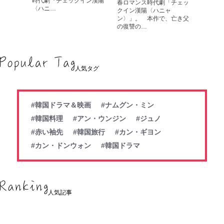
時代劇『チェックイン漢陽
春ロマンス時代劇「チェッ
〈ハニ…
クイン漢陽〈ハニャ
ン〉」。 本作で、亡き父
の復讐の…
人気タグ
#韓国ドラマ＆映画
#ナムグン・ミン
#韓国料理
#アン・ウンジン
#ジュノ
#赤い袖先
#韓国旅行
#カン・ギヨン
#カン・ドンウォン
#韓国ドラマ
人気記事