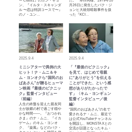
ー Class1』のホン・ギョ
だ。 本作同様、1979年10
ン、『イルタ・スキャンダ
月26日に発生したパク・ジ
ル 〜恋は特訓コースで〜』
ョンヒ大統領暗殺事件を扱
のノ・ユン…
った『KCI…
2025.9.4
2025.9.4
ミニシアターで異例の大
「『最後のピクニック』
ヒット！ナ・ムニ＆キ
を見て、はじめて母親
ム・ヨンオクら“国民のお
に“ありがとう”を伝える
ばあさん”が贈るヒューマ
ことができた、という感
ン映画『最後のピクニッ
想がありがたかったで
ク』監督インタビュー
す」〈キム・ヨンギュン
〈前編〉
監督インタビュー／後
人生の終盤を迎えた親友同
編〉
士が故郷の村で過ごす穏や
“国民のおばあさん”の名で
かな時間――。『おつかれ
愛されるナ・ムニ、最近で
さま』のナ・ムニ、『イカ
は公式YouTubeチャンネル
ゲーム』のキム・ヨンオ
を開設し、MONSTA Xとの
ク、『旋風』などのパク・
交流が話題となったキム・