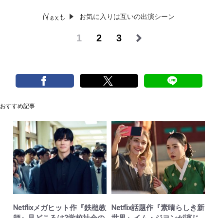
お気に入りは互いの出演シーン
1
2
3
おすすめ記事
Netflixメガヒット作『鉄槌教
Netflix話題作『素晴らしき新
師』見どころは?学校社会の
世界』イム・ジヨンが演じ