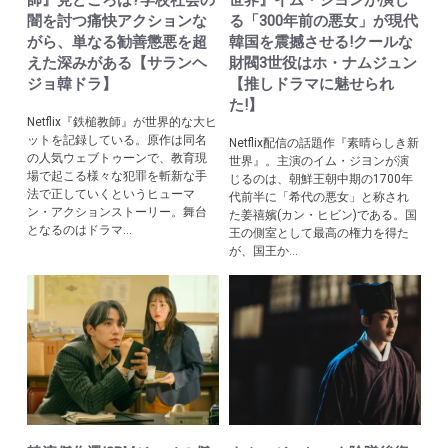
闇を討つ痛快アクションな
る「300年前の悪女」が現代
がら、単なる勧善懲悪を超
韓国を震撼させる!クールな
えた深みがある【サランヘ
財閥3世役はホ・ナムジュン
ジョ韓ドラ】
【推しドラマに魅せられ
た!】
Netflix『鉄槌教師』が世界的な大ヒ
ットを記録している。原作は同名
Netflix配信の話題作『素晴らしき新
の人気ウェブトゥーンで、教育現
世界』。主演のイム・ジヨンが演
場で起こる様々な犯罪を斬新な手
じるのは、朝鮮王朝中期の1700年
法で正していくというヒューマ
代前半に「希代の悪女」と称され
ン・アクションストーリー。舞台
た姜禧嬪(カン・ヒビン)である。国
となるのはドラマ...
王の側室として最高の権力を得た
が、国王か...