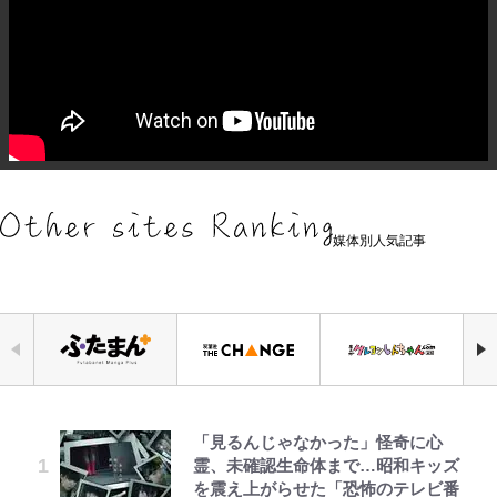
媒体別人気記事
「見るんじゃなかった」怪奇に心
人気漫画家・江口寿史がお金がなく
じいちゃんの夏の思い出だゾ
｢最後の1枚…ワルぃゎ〜｣鈴木優磨
空の轍と大地の雲と 第1回
宮崎麗果、“10キロ減”告白後の背
公式-魔王様、リトライ!R R第58話
より快適な「車中泊」には、こんな
霊、未確認生命体まで…昭和キッズ
て原画を売却!? 画集『KING OF
が激勝翌日に写真12枚投稿→渾身
骨・肋骨くっきりトレ姿に「痩せ過
(3)
スタイルもアリ！ 初挑戦の「ハッ
を震え上がらせた「恐怖のテレビ番
POP』で起死回生！
の“煽りショット”に興奮！｢最後の
ぎてませんか」心配の声も 夫・黒
チバックテント」簡単リビング設営