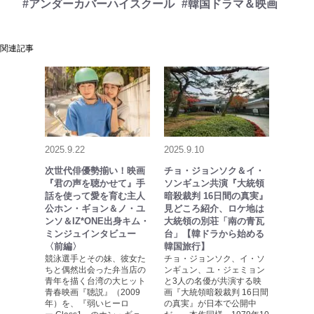
#アンダーカバーハイスクール
#韓国ドラマ＆映画
関連記事
2025.9.22
2025.9.10
次世代俳優勢揃い！映画
チョ・ジョンソク＆イ・
『君の声を聴かせて』手
ソンギュン共演『大統領
話を使って愛を育む主人
暗殺裁判 16日間の真実』
公ホン・ギョン＆ノ・ユ
見どころ紹介、ロケ地は
ンソ＆IZ*ONE出身キム・
大統領の別荘「南の青瓦
ミンジュインタビュー
台」【韓ドラから始める
〈前編〉
韓国旅行】
競泳選手とその妹、彼女た
チョ・ジョンソク、イ・ソ
ちと偶然出会った弁当店の
ンギュン、ユ・ジェミョン
青年を描く台湾の大ヒット
と3人の名優が共演する映
青春映画『聴説』（2009
画『大統領暗殺裁判 16日間
年）を、『弱いヒーロ
の真実』が日本で公開中