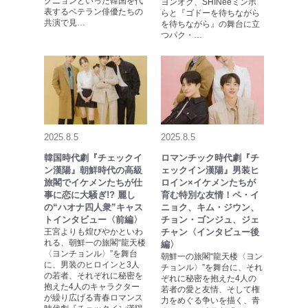
クニョンといった韓国を代
ヨンオク、SHINeeミンホ
表するベテラン俳優たちの
らと『ゴドーを待ちながら
共演で見…
を待ちながら』の舞台に立
つパク・…
2025.8.5
2025.8.5
韓国時代劇『チェックイ
ロマンチック時代劇『チ
ン漢陽』朝鮮時代の高級
ェックイン漢陽』男装ヒ
旅閣でイケメンたちが仕
ロイン×イケメンたちが
事に恋に大騒ぎ!? 麗し
育む特別な友情！ペ・イ
の“ハオナ四人衆”キャス
ニョク、キム・ジウン、
トインタビュー〈前編〉
チョン・ゴンジュ、ジェ
王宮よりも煌びやかといわ
チャン〈インタビュー後
れる、朝鮮一の旅閣“龍天楼
編〉
〈ヨンチョンル〉”を舞台
朝鮮一の旅閣“龍天楼〈ヨン
に、男装のヒロインと3人
チョンル〉”を舞台に、それ
の若者、それぞれに秘密を
ぞれに秘密を抱えた4人の
抱えた4人のキャラクター
若者の愛と友情、そして権
が繰り広げる青春ロマンス
力をめぐる争いを描く、青