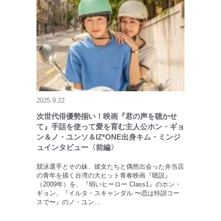
2025.9.22
次世代俳優勢揃い！映画『君の声を聴かせ
て』手話を使って愛を育む主人公ホン・ギョ
ン＆ノ・ユンソ＆IZ*ONE出身キム・ミンジ
ュインタビュー〈前編〉
競泳選手とその妹、彼女たちと偶然出会った弁当店
の青年を描く台湾の大ヒット青春映画『聴説』
（2009年）を、『弱いヒーロー Class1』のホン・
ギョン、『イルタ・スキャンダル 〜恋は特訓コー
スで〜』のノ・ユン…