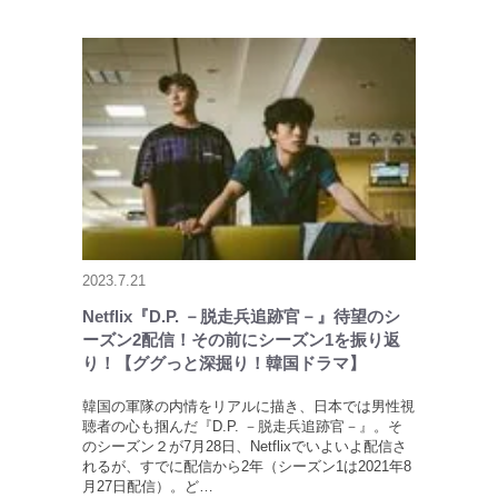
2023.7.21
Netflix『D.P. －脱走兵追跡官－』待望のシ
ーズン2配信！その前にシーズン1を振り返
り！【ググっと深掘り！韓国ドラマ】
韓国の軍隊の内情をリアルに描き、日本では男性視
聴者の心も掴んだ『D.P. －脱走兵追跡官－』。そ
のシーズン２が7月28日、Netflixでいよいよ配信さ
れるが、すでに配信から2年（シーズン1は2021年8
月27日配信）。ど…