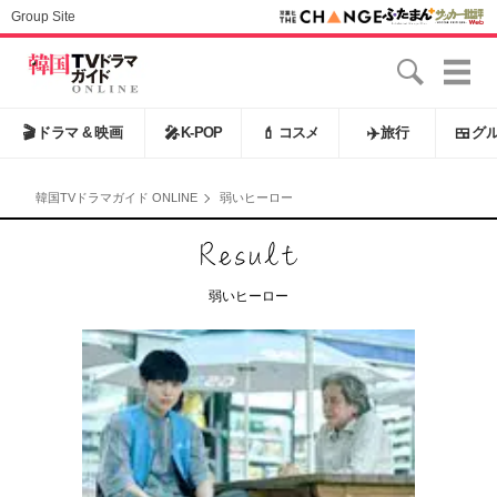
Group Site
🎬
ドラマ & 映画
🎤
K-POP
💄
コスメ
✈️
旅行
🍱
グ
韓国TVドラマガイド ONLINE
弱いヒーロー
弱いヒーロー