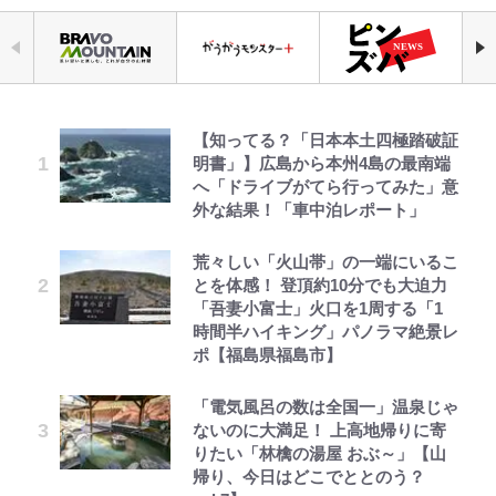
【知ってる？「日本本土四極踏破証
公式-ヒロインが来る前に妊娠しま
千葉雄大、ほっそりイケメン近影に
空の轍と大地の雲と 第1回
「自分の絵ごと、このジャンルはそ
えびめしの流儀
｢なんじゃこりゃあああ！｣本田圭
錦織一清の写真集はなぜ私服なの
明書」】広島から本州4島の最南端
した~詰んだはずの悪役令嬢です
「顔パンパンだったのに」反響 視
ろそろ終わりかな」江口寿史が炎上
佑の古巣ミラン、漆黒×蛍光レッド
か…高級ブランドをやめ等身大の自
へ「ドライブがてら行ってみた」意
が、どうやら違うようです~ 第1話
聴者が想った激変の納得理由
を経て樋口毅宏に語ったこと
の超絶クールな新サードユニに世界
分を表現する現在「ちゃんとおじい
外な結果！「車中泊レポート」
が熱狂｢サードなのにズルい｣｢こり
ちゃんに」
ゃかっけえわ｣
公式-おっさん底辺治癒士と愛娘の
宮崎麗果、“10キロ減”告白後の背
第3回 出版までの道のり・その2
1万円超えも「納得のクオリティ」
オラの引越し物語 サボテン大襲撃
荒々しい「火山帯」の一端にいるこ
「のりの芝居は観たいと」藤原紀香
辺境ライフ ~中年男が回復スキルに
骨・肋骨くっきりトレ姿に「痩せ過
『この素晴らしい世界に祝福を！』
とを体感！ 登頂約10分でも大迫力
｢最後の1枚…ワルぃゎ〜｣鈴木優磨
が明かす夫・片岡愛之助との関係
覚醒して、英雄へ成り上がる~ 第82
ぎてませんか」心配の声も 夫・黒
10万針以上の密度で再現された“め
「吾妻小富士」火口を1周する「1
が激勝翌日に写真12枚投稿→渾身
性…互いに一番のお客さんで刺激を
話(1)
木啓司にはDV巡る逮捕報道
ぐみん刺繍ワークシャツ”にファン
時間半ハイキング」パノラマ絶景レ
の“煽りショット”に興奮！｢最後の
もらう存在
も感動
レビュー『仮面家族』悠木シュン・
でっかい男になりたいゾ
ポ【福島県福島市】
1枚までの壮大なフリ｣｢知念くんの
公式-聖女じゃないと追放されたの
村上佳菜子、“遠距離結婚”の夫と
著
ことどんだけ好きなんよｗ｣
藤原紀香が23年間続けるボランテ
で、もふもふ従者(聖獣)とおにぎり
の再会にデレデレ…顔出し公開
『ちいかわ』ダークすぎる「長編シ
「電気風呂の数は全国一」温泉じゃ
ィア活動の原動力は…「偽善者だ」
を握る 第53話(1)
「愛が足りない」不満を漏らしてい
リーズ」の恐怖 映画化の「セイレ
ないのに大満足！ 上高地帰りに寄
｢知念さんを煽ってたのと同じ
との声も跳ね返す“誰かの役に立ち
た過去も
ーン編」だけじゃない…ライト層な
りたい「林檎の湯屋 おぶ～」【山
人？｣鹿島・鈴木優磨、大逆転勝利
たい”という思い
ら驚嘆必至
帰り、今日はどこでととのう？
後の“超・優等生インタビュー”が