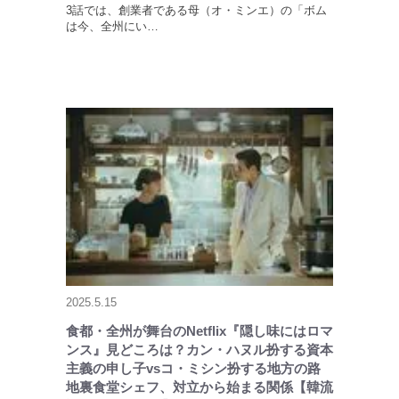
3話では、創業者である母（オ・ミンエ）の「ボム
は今、全州にい…
2025.5.15
食都・全州が舞台のNetflix『隠し味にはロマ
ンス』見どころは？カン・ハヌル扮する資本
主義の申し子vsコ・ミシン扮する地方の路
地裏食堂シェフ、対立から始まる関係【韓流