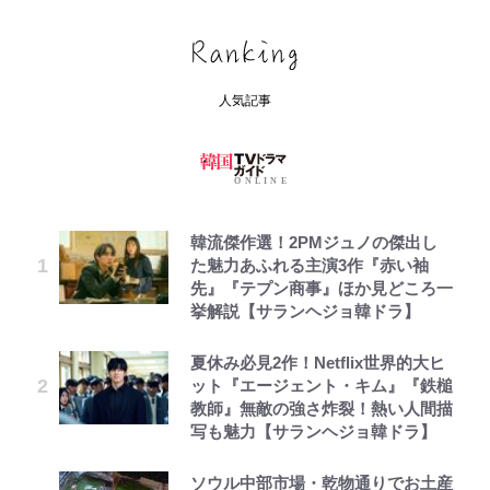
人気記事
韓流傑作選！2PMジュノの傑出し
た魅力あふれる主演3作『赤い袖
先』『テプン商事』ほか見どころ一
挙解説【サランヘジョ韓ドラ】
夏休み必見2作！Netflix世界的大ヒ
ット『エージェント・キム』『鉄槌
教師』無敵の強さ炸裂！熱い人間描
写も魅力【サランヘジョ韓ドラ】
ソウル中部市場・乾物通りでお土産