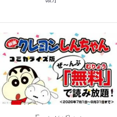
vol.7】
話題！｢試合中とのギャップw｣｢礼
儀正しいイケメンやな」