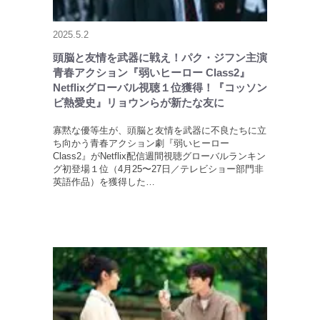
2025.5.2
頭脳と友情を武器に戦え！パク・ジフン主演
青春アクション『弱いヒーロー Class2』
Netflixグローバル視聴１位獲得！『コッソン
ビ熱愛史』リョウンらが新たな友に
寡黙な優等生が、頭脳と友情を武器に不良たちに立
ち向かう青春アクション劇『弱いヒーロー
Class2』がNetflix配信週間視聴グローバルランキン
グ初登場１位（4月25〜27日／テレビショー部門非
英語作品）を獲得した…