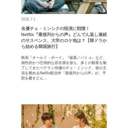
2026.7.1
名優チェ・ミンシクの怪演に戦慄！
Netflix『最後列からの声』どんでん返し連続
のサスペンス、大学のロケ地は？【韓ドラか
ら始める韓国旅行】
映画『オールド・ボーイ』『破墓／パミョ』など、
個性的かつ圧倒的な存在感を放ち、多くの観客を魅
了してきたベテラン俳優のチェ・ミンシク。彼が主
演を務めるNetflix配信作『最後列からの声』が、予
想を覆すどん…