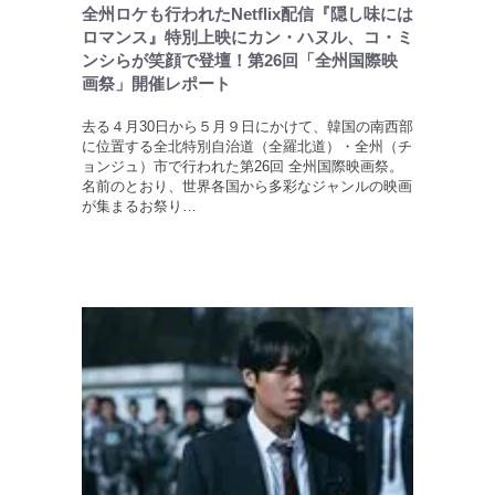
全州ロケも行われたNetflix配信『隠し味には
ロマンス』特別上映にカン・ハヌル、コ・ミ
ンシらが笑顔で登壇！第26回「全州国際映
画祭」開催レポート
去る４月30日から５月９日にかけて、韓国の南西部
に位置する全北特別自治道（全羅北道）・全州（チ
ョンジュ）市で行われた第26回 全州国際映画祭。
名前のとおり、世界各国から多彩なジャンルの映画
が集まるお祭り…