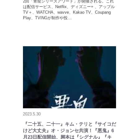
2回「青龍シリーズアワード」が開催される。これ
は配信サービス、Netflix、ディズニー+ 、アップル
TV＋、WATCHA、wavve、Kakao TV、Coupang
Play、TVINGが制作や投…
2023.5.30
『二十五、二十一』キム・テリと『サイコだ
けど大丈夫』オ・ジョンセ共演！『悪鬼』6
月23日配信開始、脚本は『シグナル』『キ