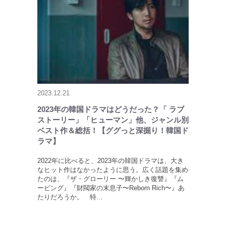
2023.12.21
2023年の韓国ドラマはどうだった？「 ラブ
ストーリー」「ヒューマン」他、ジャンル別
ベスト作＆総括！【ググっと深掘り！韓国ド
ラマ】
2022年に比べると、2023年の韓国ドラマは、大き
なヒット作はなかったように思う。広く話題を集め
たのは、『ザ・グローリー 〜輝かしき復讐』『ム
ービング』『財閥家の末息子〜Reborn Rich〜』あ
たりだろうか。 特…