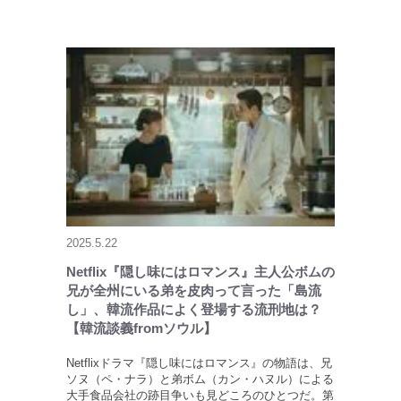
2025.5.22
Netflix『隠し味にはロマンス』主人公ボムの
兄が全州にいる弟を皮肉って言った「島流
し」、韓流作品によく登場する流刑地は？
【韓流談義fromソウル】
Netflixドラマ『隠し味にはロマンス』の物語は、兄
ソヌ（ペ・ナラ）と弟ボム（カン・ハヌル）による
大手食品会社の跡目争いも見どころのひとつだ。第