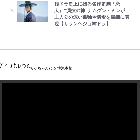
韓ドラ史上に残る名作史劇『恋
人』”演技の神”ナムグン・ミンが
主人公の深い孤独や情愛を繊細に表
現【サランヘジョ韓ドラ】
ちかちゃんねる 韓流本舗