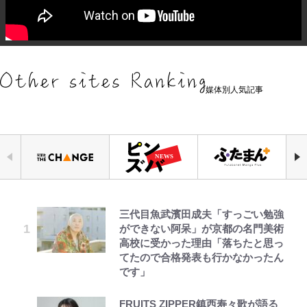
媒体別人気記事
三代目魚武濱田成夫「すっごい勉強
「危ない」「やめて」第1子妊娠中
令和のNBAを先取りしていた!?
公式-雑用付与術師が自分の最強に
浅草は日本の心だゾ
【W杯】日本代表FW上田綺世の爆
アユは「怒らせて掛ける」魚だっ
空の轍と大地の雲と 第1回
ができない阿呆」が京都の名門美術
の田中みな実、ゴリゴリヒール着用
『SLAM DUNK』が30年前に描い
気付くまで 第56話(1)
美女モデル妻｢ワンオペ苦言｣で動
た！ ルアーを追わせて釣りあげる
高校に受かった理由「落ちたと思っ
に心配の声…ザックリ衣装にも意見
た「驚きの戦術」ストレッチ5に大
画削除の波紋…一方で株を上げ続け
「アユイング」のオリジナリティ＆
てたので合格発表も行かなかったん
続々
型ポイントガードも…
る大谷翔平妻｢最強の処世術」
おもしろさを知る
です」
公式-転生したら平民でした。~生活
ボンジュールでポンジュースだゾ
第3回 出版までの道のり・その2
【川口春奈と結婚】板倉滉は「めっ
『ちいかわ』ファンの記憶に残る
｢モデルやってる｣｢かっけぇ｣三笘
【夏は涼しい長野で「車中泊」旅】
水準に耐えられないので貴族を目指
FRUITS ZIPPER鎮西寿々歌が語る
ちゃモテる」 年収7億円・お洒落・
「恐怖キャラ」の戦慄シーン 小さ
薫がブライトン新ユニのモデルで完
良質な湯は “山の恵み”！ 満足度を
します~ 第37話(2)