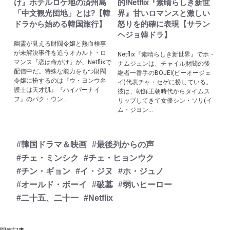
け』ホテルロケ地の済州島
的!Netflix『素晴らしき新世
「中文観光団地」とは?【韓
界』甘いロマンスと激しい
ドラから始める韓国旅行】
怒りを的確に表現【サラン
ヘジョ韓ドラ】
幽霊が見える財閥令嬢と熱血検事
が未解決事件を追うオカルト・ロ
Netflix『素晴らしき新世界』でホ・
マンス『恋は命がけ』が、Netflixで
ナムジュンは、チャイル財閥の後
配信中だ。特殊な能力をもつ財閥
継者一番手のBOJEI(ビーオージェ
令嬢に扮するのは『ウ・ヨンウ弁
イ)代表チャ・セゲに扮している。
護士は天才肌』『ハイパーナイ
彼は、朝鮮王朝時代からタイムス
フ』のパク・ウン...
リップしてきて女優シン・ソリ(イ
ム・ジヨン...
#韓国ドラマ＆映画
#最後列からの声
#チェ・ミンシク
#チェ・ヒョンウク
#チン・ギョン
#イ・ジヌ
#ホ・ジュノ
#オールド・ボーイ
#破墓
#弱いヒーロー
#二十五、二十一
#Netflix