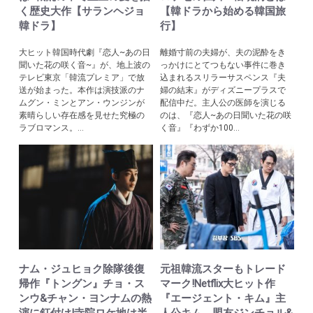
く歴史大作【サランヘジョ
【韓ドラから始める韓国旅
韓ドラ】
行】
大ヒット韓国時代劇『恋人~あの日
離婚寸前の夫婦が、夫の泥酔をき
聞いた花の咲く音~』が、地上波の
っかけにとてつもない事件に巻き
テレビ東京「韓流プレミア」で放
込まれるスリラーサスペンス『夫
送が始まった。本作は演技派のナ
婦の結末』がディズニープラスで
ムグン・ミンとアン・ウンジンが
配信中だ。主人公の医師を演じる
素晴らしい存在感を見せた究極の
のは、『恋人~あの日聞いた花の咲
ラブロマンス。...
く音』『わずか100...
ナム・ジュヒョク除隊後復
元祖韓流スターもトレード
帰作『トングン』チョ・ス
マーク!Netflix大ヒット作
ンウ&チャン・ヨンナムの熱
『エージェント・キム』主