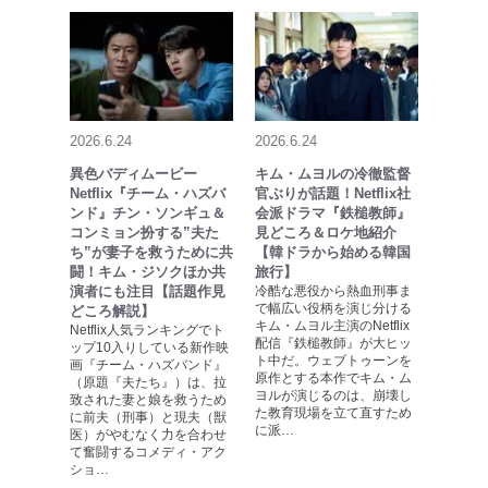
2026.6.24
2026.6.24
異色バディムービー
キム・ムヨルの冷徹監督
Netflix『チーム・ハズバ
官ぶりが話題！Netflix社
ンド』チン・ソンギュ＆
会派ドラマ『鉄槌教師』
コンミョン扮する”夫た
見どころ＆ロケ地紹介
ち”が妻子を救うために共
【韓ドラから始める韓国
闘！キム・ジソクほか共
旅行】
演者にも注目【話題作見
冷酷な悪役から熱血刑事ま
で幅広い役柄を演じ分ける
どころ解説】
キム・ムヨル主演のNetflix
Netflix人気ランキングでト
配信『鉄槌教師』が大ヒッ
ップ10入りしている新作映
ト中だ。ウェブトゥーンを
画『チーム・ハズバンド』
原作とする本作でキム・ム
（原題『夫たち』）は、拉
ヨルが演じるのは、崩壊し
致された妻と娘を救うため
た教育現場を立て直すため
に前夫（刑事）と現夫（獣
に派…
医）がやむなく力を合わせ
て奮闘するコメディ・アク
ショ…