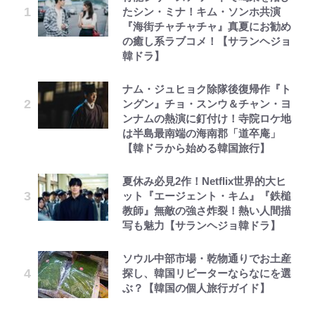
たシン・ミナ！キム・ソンホ共演
『海街チャチャチャ』真夏にお勧め
の癒し系ラブコメ！【サランヘジョ
韓ドラ】
ナム・ジュヒョク除隊後復帰作『ト
ングン』チョ・スンウ＆チャン・ヨ
ンナムの熱演に釘付け！寺院ロケ地
は半島最南端の海南郡「道卒庵」
【韓ドラから始める韓国旅行】
夏休み必見2作！Netflix世界的大ヒ
ット『エージェント・キム』『鉄槌
教師』無敵の強さ炸裂！熱い人間描
写も魅力【サランヘジョ韓ドラ】
ソウル中部市場・乾物通りでお土産
探し、韓国リピーターならなにを選
ぶ？【韓国の個人旅行ガイド】