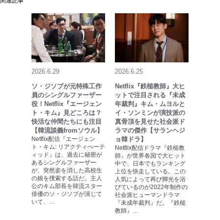
関連記事
2026.6.29
2026.6.25
ソ・ジソブが元特殊工作
Netflix『鉄槌教師』大ヒ
員のシングルファーザー
ットで注目される『未成
役！Netflix『エージェン
年裁判』キム・ムヨルと
ト・キム』見どころは？
イ・ソンミンが演技派の
快活な仲間たちにも注目
真骨頂を見せた社会派ド
【韓流談義fromソウル】
ラマの傑作【サランヘジ
Netflix配信『エージェン
ョ韓ドラ】
ト・キム: リアクティべーテ
Netflix配信ドラマ『鉄槌教
ィッド』は、過去に秘密が
師』が世界各国で大ヒット
あるシングルファーザー
中で、日本でもランキング
が、突然姿を消した高校生
上位を快走している。この
の娘を捜索する話だ。主人
人気によって再び脚光を浴
公のキム部長を韓流スター
びているのが2022年制作の
俳優のソ・ジソブが演じて
社会派ヒューマンドラマ
いて、…
『未成年裁判』だ。『鉄槌
教師』…