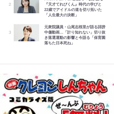
『天才てれびくん』時代の学びと
包容力…超愛される日本代表
くてかわいい世界なのに「見た目か
全復活！“King”の帰還に｢チームか
上げてくれる「温泉付きRVパー
22歳でアイドルの道を切り拓いた
らしてヤバイ…」
ら大歓迎されてる｣｢元気な姿見れ
ク」おすすめ3選
公式-ゲーム知識で最強に成ったモ
とうちゃんが出世するゾ
レビュー『仮面家族』悠木シュン・
「人生最大の決断」
て…｣
長瀬智也の“角刈りちっく短髪”変
ブ兵士は、真の実力を隠したい 第
著
放送40周年『機動戦士ガンダム
【自転車】「若いときは登れたんだ
貌姿に「超絶イケメン」大反響 意
16話(2)
元衆院議員・山尾志桜里が語る誹謗
ZZ』いまだ語り継がれる「伝説の
新会社の背後に見え隠れするトラン
けど……」 グラベルバイクで暑さ
味深「スネ毛ハラスメント」にも注
中傷動画…「計り知れない」切り抜
トンデモシーン」 「Zザク」に
プと巨大ファンドの影、ルールすら
に負けそうなヒルクライム、砂利道
目
き落選運動の影響と今語る「保育園
「謎の光」も…
歪める｢アメリカ式｣【FIFA3兆円の
を疾走して少年時代を振り返る50
落ちた日本死ね」
野望と2度のオウンゴール、来年3
代の夏 長野県｜2026年
月の会長選】(2)