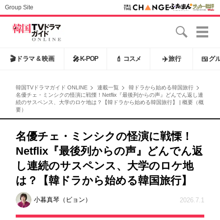
Group Site
🎬
ドラマ & 映画
🎤
K-POP
💄
コスメ
✈️
旅行
🍱
グ
韓国TVドラマガイド ONLINE
連載一覧
韓ドラから始める韓国旅行
名優チェ・ミンシクの怪演に戦慄！Netflix『最後列からの声』どんでん返し連
続のサスペンス、大学のロケ地は？【韓ドラから始める韓国旅行】 | 概要（概
要）
名優チェ・ミンシクの怪演に戦慄！
Netflix『最後列からの声』どんでん返
し連続のサスペンス、大学のロケ地
は？【韓ドラから始める韓国旅行】
小暮真琴（ビョン）
2026.7.1