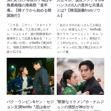
演に釘付け!寺院ロケ地は半
人公キム、盟友ジンチョル&
島最南端の海南郡「道卒
ハンスの3人の意外な共通点
庵」【韓ドラから始める韓
とは?【韓流談義fromソウ
国旅行】
ル】
『二十五、二十一』『スタートア
「あのメガネのおっさん三人組は
ップ:夢の扉』で人気を博したナ
いったい何者なんだ~!」 Netflix配
ム・ジュヒョク。彼の除隊後初の
信ドラマ『エージェント・キム: リ
復帰作として話題を集める『トン
アクティべーティッド』第8話で、
グン-呪いの宮-』がNetflixで配信中
こう叫びながら、ジンチョル(ユ
だ。 朝鮮王朝時代の王宮を舞台に
ン・ギョンホ)に投げ飛ばされたチ
繰り広げる...
ュハク建...
パク・ウンビン&ヤン・セジ
“斬新なイケメン”ホ・ナムジ
ョン主演Netflix『恋は命が
ュンの演技が神がかり