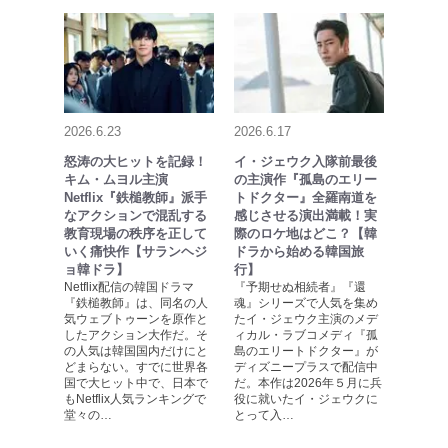
2026.6.23
2026.6.17
怒涛の大ヒットを記録！
イ・ジェウク入隊前最後
キム・ムヨル主演
の主演作『孤島のエリー
Netflix『鉄槌教師』派手
トドクター』全羅南道を
なアクションで混乱する
感じさせる演出満載！実
教育現場の秩序を正して
際のロケ地はどこ？【韓
いく痛快作【サランヘジ
ドラから始める韓国旅
ョ韓ドラ】
行】
Netflix配信の韓国ドラマ
『予期せぬ相続者』『還
『鉄槌教師』は、同名の人
魂』シリーズで人気を集め
気ウェブトゥーンを原作と
たイ・ジェウク主演のメデ
したアクション大作だ。そ
ィカル・ラブコメディ『孤
の人気は韓国国内だけにと
島のエリートドクター』が
どまらない。すでに世界各
ディズニープラスで配信中
国で大ヒット中で、日本で
だ。本作は2026年５月に兵
もNetflix人気ランキングで
役に就いたイ・ジェウクに
堂々の…
とって入…