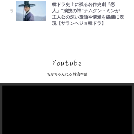
韓ドラ史上に残る名作史劇『恋
人』”演技の神”ナムグン・ミンが
主人公の深い孤独や情愛を繊細に表
現【サランヘジョ韓ドラ】
ちかちゃんねる 韓流本舗