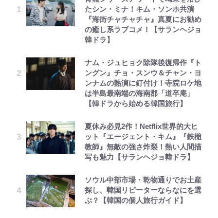
たシン・ミナ！キム・ソンホ共演
『海街チャチャチャ』真夏にお勧め
の癒し系ラブコメ！【サランヘジョ
韓ドラ】
ナム・ジュヒョク除隊後復帰作『ト
ングン』チョ・スンウ＆チャン・ヨ
ンナムの熱演に釘付け！寺院ロケ地
は半島最南端の海南郡「道卒庵」
【韓ドラから始める韓国旅行】
夏休み必見2作！Netflix世界的大ヒ
ット『エージェント・キム』『鉄槌
教師』無敵の強さ炸裂！熱い人間描
写も魅力【サランヘジョ韓ドラ】
ソウル中部市場・乾物通りでお土産
探し、韓国リピーターならなにを選
ぶ？【韓国の個人旅行ガイド】