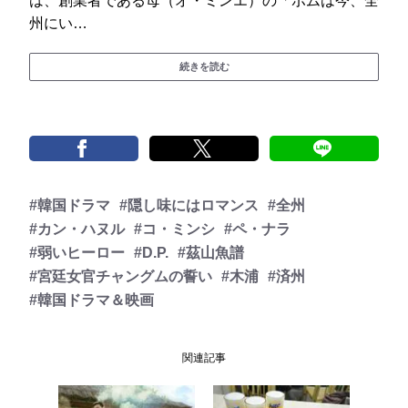
は、創業者である母（オ・ミンエ）の「ボムは今、全
州にい…
続きを読む
#韓国ドラマ
#隠し味にはロマンス
#全州
#カン・ハヌル
#コ・ミンシ
#ペ・ナラ
#弱いヒーロー
#D.P.
#茲山魚譜
#宮廷女官チャングムの誓い
#木浦
#済州
#韓国ドラマ＆映画
関連記事