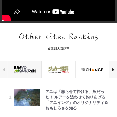
媒体別人気記事
アユは「怒らせて掛ける」魚だっ
｢モデルやってる｣｢かっけぇ｣三笘
三代目魚武濱田成夫「すっごい勉強
空の轍と大地の雲と 第1回
『ちいかわ』ファンの記憶に残る
公式-ヒロインが来る前に妊娠しま
浅草は日本の心だゾ
「危ない」「やめて」第1子妊娠中
た！ ルアーを追わせて釣りあげる
薫がブライトン新ユニのモデルで完
ができない阿呆」が京都の名門美術
「恐怖キャラ」の戦慄シーン 小さ
した~詰んだはずの悪役令嬢です
の田中みな実、ゴリゴリヒール着用
「アユイング」のオリジナリティ＆
全復活！“King”の帰還に｢チームか
高校に受かった理由「落ちたと思っ
くてかわいい世界なのに「見た目か
が、どうやら違うようです~ 第1話
に心配の声…ザックリ衣装にも意見
おもしろさを知る
ら大歓迎されてる｣｢元気な姿見れ
てたので合格発表も行かなかったん
らしてヤバイ…」
続々
て…｣
です」
第3回 出版までの道のり・その2
公式-転生したら平民でした。~生活
ボンジュールでポンジュースだゾ