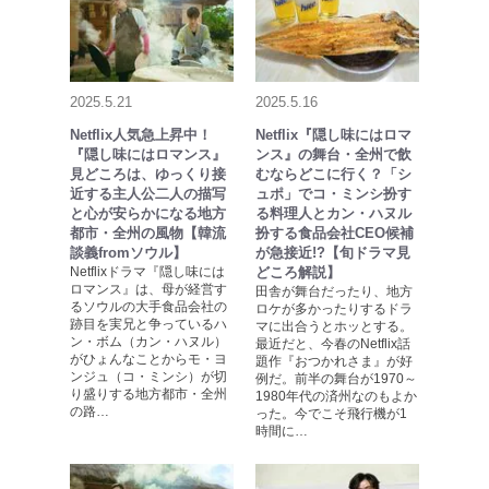
2025.5.21
2025.5.16
Netflix人気急上昇中！
Netflix『隠し味にはロマ
『隠し味にはロマンス』
ンス』の舞台・全州で飲
見どころは、ゆっくり接
むならどこに行く？「シ
近する主人公二人の描写
ュポ」でコ・ミンシ扮す
と心が安らかになる地方
る料理人とカン・ハヌル
都市・全州の風物【韓流
扮する食品会社CEO候補
談義fromソウル】
が急接近!?【旬ドラマ見
Netflixドラマ『隠し味には
どころ解説】
ロマンス』は、母が経営す
田舎が舞台だったり、地方
るソウルの大手食品会社の
ロケが多かったりするドラ
跡目を実兄と争っているハ
マに出合うとホッとする。
ン・ボム（カン・ハヌル）
最近だと、今春のNetflix話
がひょんなことからモ・ヨ
題作『おつかれさま』が好
ンジュ（コ・ミンシ）が切
例だ。前半の舞台が1970～
り盛りする地方都市・全州
1980年代の済州なのもよか
の路…
った。今でこそ飛行機が1
時間に…