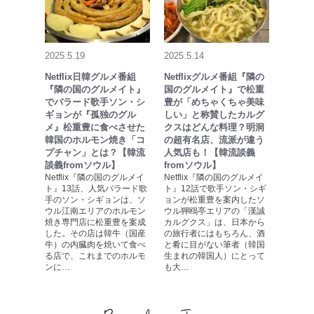
2025.5.19
2025.5.14
Netflix日韓グルメ番組
Netflixグルメ番組『隣の
『隣の国のグルメイト』
国のグルメイト』で松重
でバラード歌手ソン・シ
豊が「めちゃくちゃ美味
ギョンが『孤独のグル
しい」と称賛したカルグ
メ』松重豊に食べさせた
クスはどんな料理？明洞
韓国のホルモン焼き「コ
の超有名店、流派が違う
プチャン」とは？【韓流
人気店も！【韓流談義
談義fromソウル】
fromソウル】
Netflix『隣の国のグルメイ
Netflix『隣の国のグルメイ
ト』13話、人気バラード歌
ト』12話で歌手ソン・シギ
手のソン・シギョンは、ソ
ョンが松重豊を案内したソ
ウル江南エリアのホルモン
ウル狎鴎亭エリアの「漢誠
焼き専門店に松重豊を案成
カルグクス」は、日本から
した。その店は韓牛（国産
の旅行者にはもちろん、酒
牛）の内臓肉を焼いて食べ
と肴に目がない筆者（韓国
る店で、これまでのホルモ
生まれの韓国人）にとって
ンに…
も大…