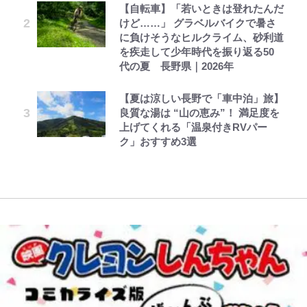
【自転車】「若いときは登れたんだ
令和のNBAを先取りしていた!?
長瀬智也の“角刈りちっく短髪”変
水準に耐えられないので貴族を目指
けど……」 グラベルバイクで暑さ
【W杯】日本代表FW上田綺世の爆
元衆院議員・山尾志桜里が語る誹謗
『SLAM DUNK』が30年前に描い
貌姿に「超絶イケメン」大反響 意
します~ 第37話(2)
に負けそうなヒルクライム、砂利道
美女モデル妻｢ワンオペ苦言｣で動
中傷動画…「計り知れない」切り抜
た「驚きの戦術」ストレッチ5に大
味深「スネ毛ハラスメント」にも注
を疾走して少年時代を振り返る50
画削除の波紋…一方で株を上げ続け
き落選運動の影響と今語る「保育園
型ポイントガードも…
目
レビュー『仮面家族』悠木シュン・
公式-雑用付与術師が自分の最強に
とうちゃんが出世するゾ
代の夏 長野県｜2026年
る大谷翔平妻｢最強の処世術」
落ちた日本死ね」
著
気付くまで 第56話(1)
放送40周年『機動戦士ガンダム
【川口春奈と結婚】板倉滉は「めっ
【夏は涼しい長野で「車中泊」旅】
｢お土産最高すぎ笑｣｢どうやって入
FRUITS ZIPPER鎮西寿々歌が語る
ZZ』いまだ語り継がれる「伝説の
ちゃモテる」 年収7億円・お洒落・
良質な湯は “山の恵み”！ 満足度を
手？｣ブライトン帰還の三笘薫、同
『天才てれびくん』時代の学びと
トンデモシーン」 「Zザク」に
包容力…超愛される日本代表
上げてくれる「温泉付きRVパー
僚に“ポケカ”をプレゼント！｢薫の
22歳でアイドルの道を切り拓いた
「謎の光」も…
ク」おすすめ3選
笑顔見れてよかった｣｢大喜びのリ
「人生最大の決断」
ュテル可愛すぎ｣