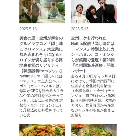
2025.5.16
2025.5.13
美食の里・全州が舞台の
全州ロケも行われた
グルメラブコメ『隠し味
Netflix配信『隠し味には
にはロマンス』大企業に
ロマンス』特別上映にカ
飲み込まれそうになるヒ
ン・ハヌル、コ・ミンシ
ロインが切り盛りする路
らが笑顔で登壇！第26回
地裏食堂のリアリティ
「全州国際映画祭」開催
【韓流談義fromソウル】
レポート
Netflixドラマ『隠し味には
去る４月30日から５月９日
ロマンス』の主人公ハン・
にかけて、韓国の南西部に
ボム（カン・ハヌル）は、
位置する全北特別自治道
母親がCEOを務める大手食
（全羅北道）・全州（チョ
品企業の跡目を兄と争って
ンジュ）市で行われた第26
いる。ボムは出張先の地方
回 全州国際映画祭。名前の
都市・全州（チョンジュ）
とおり、世界各国から多彩
で丹精込めた料理を作って
なジャンルの映画が集まる
いる女…
お祭り…