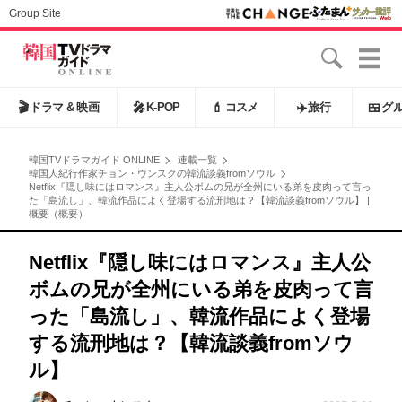
Group Site
🎬
ドラマ & 映画
🎤
K-POP
💄
コスメ
✈️
旅行
🍱
グ
韓国TVドラマガイド ONLINE
連載一覧
韓国人紀行作家チョン・ウンスクの韓流談義fromソウル
Netflix『隠し味にはロマンス』主人公ボムの兄が全州にいる弟を皮肉って言っ
た「島流し」、韓流作品によく登場する流刑地は？【韓流談義fromソウル】 |
概要（概要）
Netflix『隠し味にはロマンス』主人公
ボムの兄が全州にいる弟を皮肉って言
った「島流し」、韓流作品によく登場
する流刑地は？【韓流談義fromソウ
ル】