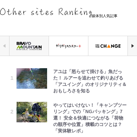
媒体別人気記事
アユは「怒らせて掛ける」魚だっ
公式-ヒロインが来る前に妊娠しま
元衆院議員・山尾志桜里が語る誹謗
「危ない」「やめて」第1子妊娠中
｢お土産最高すぎ笑｣｢どうやって入
空の轍と大地の雲と 第1回
『ONE PIECE』今後の展開に絡ん
浅草は日本の心だゾ
た！ ルアーを追わせて釣りあげる
した~詰んだはずの悪役令嬢です
中傷動画…「計り知れない」切り抜
の田中みな実、ゴリゴリヒール着用
手？｣ブライトン帰還の三笘薫、同
できそうな「意味深な表紙連載」
「アユイング」のオリジナリティ＆
が、どうやら違うようです~ 第1話
き落選運動の影響と今語る「保育園
に心配の声…ザックリ衣装にも意見
僚に“ポケカ”をプレゼント！｢薫の
「神」エネルの月での展開に、元王
おもしろさを知る
落ちた日本死ね」
続々
笑顔見れてよかった｣｢大喜びのリ
下七武海の謎めいた過去も…
ュテル可愛すぎ｣
公式-ゲーム知識で最強に成ったモ
第3回 出版までの道のり・その2
ボンジュールでポンジュースだゾ
やってはいけない！「キャンプツー
FRUITS ZIPPER鎮西寿々歌が語る
【川口春奈と結婚】板倉滉は「めっ
「BOSS×ポケモン30周年」第2弾
ブ兵士は、真の実力を隠したい 第
リング」での「NGパッキング」7
『天才てれびくん』時代の学びと
ちゃモテる」 年収7億円・お洒落・
｢モデルやってる｣｢かっけぇ｣三笘
コラボ実施！ 新商品「歴戦の微
16話(2)
選！ 安全＆快適につながる「荷物
22歳でアイドルの道を切り拓いた
包容力…超愛される日本代表
薫がブライトン新ユニのモデルで完
糖」や図鑑缶登場にファン歓喜「見
の順序や位置」積載のコツとは？
「人生最大の決断」
全復活！“King”の帰還に｢チームか
つけたら即購入！」
公式-転生したら平民でした。~生活
レビュー『仮面家族』悠木シュン・
とうちゃんが出世するゾ
「実体験レポ」
ら大歓迎されてる｣｢元気な姿見れ
趣里「ショック」初めて語った“重
水準に耐えられないので貴族を目指
著