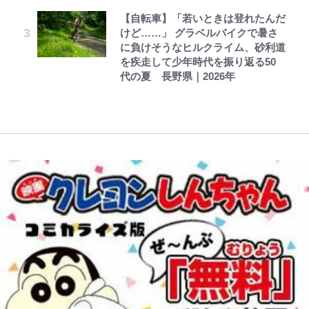
て…｣
辛坊治郎の原点は「朝寝坊ができる
『ちいかわ』ファンの記憶に残る
い意味” 三山凌輝「無反省メー
します~ 第37話(2)
【自転車】「若いときは登れたんだ
という理由」 読売テレビ入社から
「恐怖キャラ」の戦慄シーン 小さ
ル」文春第2弾で“一家の限界”報道
けど……」 グラベルバイクで暑さ
54歳での早期退職とラジオパーソ
W杯クオーター制への大反発か、
くてかわいい世界なのに「見た目か
も
に負けそうなヒルクライム、砂利道
ナリティ転身までの軌跡
FIFA会長を追い詰めた｢欧州のボイ
らしてヤバイ…」
を疾走して少年時代を振り返る50
コット｣と再選の行方【FIFA3兆円
代の夏 長野県｜2026年
の野望と2度のオウンゴール、来年
3月の会長選】(3)