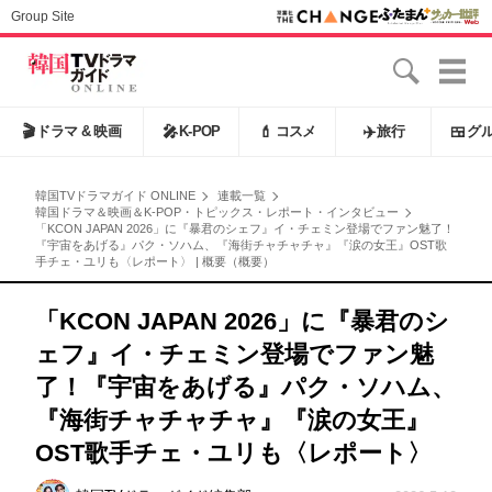
Group Site
🎬
ドラマ & 映画
🎤
K-POP
💄
コスメ
✈️
旅行
🍱
グ
韓国TVドラマガイド ONLINE
連載一覧
韓国ドラマ＆映画＆K-POP・トピックス・レポート・インタビュー
「KCON JAPAN 2026」に『暴君のシェフ』イ・チェミン登場でファン魅了！
『宇宙をあげる』パク・ソハム、『海街チャチャチャ』『涙の女王』OST歌
手チェ・ユリも〈レポート〉 | 概要（概要）
「KCON JAPAN 2026」に『暴君のシ
ェフ』イ・チェミン登場でファン魅
了！『宇宙をあげる』パク・ソハム、
『海街チャチャチャ』『涙の女王』
OST歌手チェ・ユリも〈レポート〉