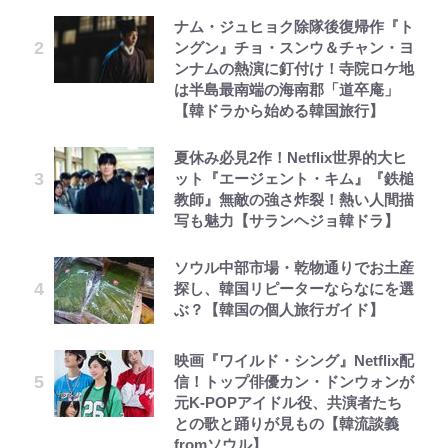
ナム・ジュヒョク除隊後復帰作『ト
ングン』チョ・スンウ＆チャン・ヨ
ンナムの熱演に釘付け！寺院ロケ地
は半島最南端の海南郡「道卒庵」
【韓ドラから始める韓国旅行】
夏休み必見2作！Netflix世界的大ヒ
ット『エージェント・キム』『鉄槌
教師』無敵の強さ炸裂！熱い人間描
写も魅力【サランヘジョ韓ドラ】
ソウル中部市場・乾物通りでお土産
探し、韓国リピーターならなにを選
ぶ？【韓国の個人旅行ガイド】
映画『ワイルド・シング』Netflix配
信！トップ俳優カン・ドンウォンが
元K-POPアイドル役、共演者たち
との歌と踊りが見もの【韓流談義
fromソウル】