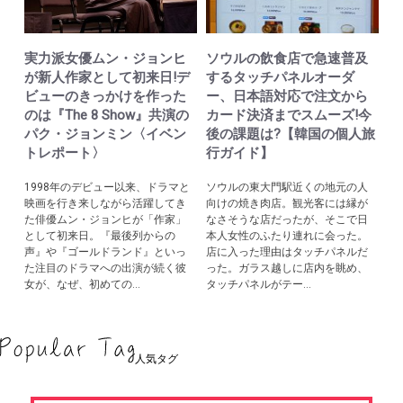
実力派女優ムン・ジョンヒ
ソウルの飲食店で急速普及
が新人作家として初来日!デ
するタッチパネルオーダ
ビューのきっかけを作った
ー、日本語対応で注文から
のは『The 8 Show』共演の
カード決済までスムーズ!今
パク・ジョンミン〈イベン
後の課題は?【韓国の個人旅
トレポート〉
行ガイド】
1998年のデビュー以来、ドラマと
ソウルの東大門駅近くの地元の人
映画を行き来しながら活躍してき
向けの焼き肉店。観光客には縁が
た俳優ムン・ジョンヒが「作家」
なさそうな店だったが、そこで日
として初来日。『最後列からの
本人女性のふたり連れに会った。
声』や『ゴールドランド』といっ
店に入った理由はタッチパネルだ
た注目のドラマへの出演が続く彼
った。ガラス越しに店内を眺め、
女が、なぜ、初めての...
タッチパネルがテー...
人気タグ