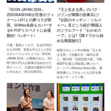
「KCON JAPAN 2026」
『王と生きる男』のパク・
ZEROBASEONEが圧巻のフィ
ジフンが軍隊の炊事兵に!
ナーレ!JO1との夢コラボ実
『伝説のキッチン・ソルジ
現、SHINee名曲もカバーす
ャー』見どころ紹介!韓国人
るK-POPリスペクトに会場
のソウルフード「わかめス
熱狂!〈レポート〉
ープ」とは?【韓ドラから始
める韓国旅行】
千葉・幕張メッセで、去る5月8日
から3日間、音楽を中心としたKカ
韓国で大ヒット中の映画『王と生
ルチャーフェスティバル「KCON
きる男』で悲劇の王・端宗を演
JAPAN 2026」が開催された。3日
じ、第62回「百想芸術大賞」で映
間で約12万人の観客が詰めかけた
画部門の新人演技賞に輝いたパ
同イベント。大盛況の最終日10日
ク・ジフン(Wanna One出身)。 新
に行われた「M COUNTDO...
進俳優として今もっとも注目を集
めるパク・ジフン扮...