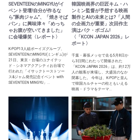
SEVENTEENのMINGYUがイ
韓国映画界の巨匠キム・ハ
ベント登壇!自分が作るな
ンミン監督が予想する映画
ら“豚肉ジャム”、「焼きそば
製作とAIの未来とは?「人間
パン」に興味津々「めっち
の企画力が重要」次回作主
ゃお腹が空いてきました」
演はパク・ボゴム!
に会場爆笑〈レポート〉
〈「KCON JAPAN 2026」レ
ポート〉
K-POP13人組ボーイズグループ、
SEVENTEENのMINGYU(ミンギュ)が
千葉・幕張メッセで去る5月8日か
21日、東京・台場のユナイテッ
ら3日間にわたって開催された
ド・シネマアクアシティお台場で
「KCON JAPAN 2026」は、約12万
行われた「イサックトーストソー
人の観客が来場し、大盛況のなか
ス&ジャム発売記念イベント with
閉幕した。 今年は、K-POPと並ん
SEVENTEEN MINGYU」...
で韓国カルチャーの柱ともいえる
映画・ドラマをテーマ...