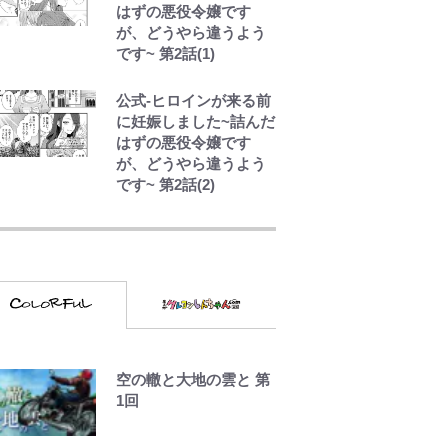
はずの悪役令嬢です
む映画監督作『僕は瞳
が、どうやら違うよう
に恋してる』
です~ 第2話(1)
公式-ヒロインが来る前
に妊娠しました~詰んだ
はずの悪役令嬢です
が、どうやら違うよう
です~ 第2話(2)
千葉雄大、ほっそりイ
ケメン近影に「顔パン
パンだったのに」反
響 視聴者が想った激
変の納得理由
GLAY・TERU＆
PUFFY大貫亜美の“共
演”ショットに「夫婦で
空の轍と大地の雲と 第
写ってるの尊い」 長
1回
女はもう23歳