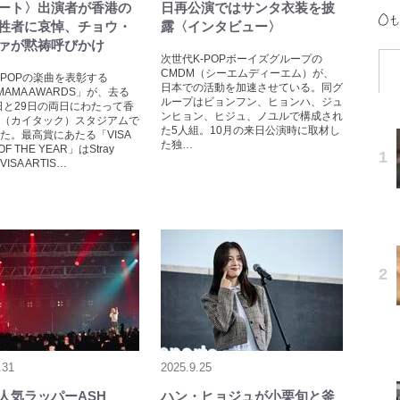
ート〉出演者が香港の
日再公演ではサンタ衣装を披
牲者に哀悼、チョウ・
露〈インタビュー〉
ァが黙祷呼びかけ
次世代K-POPボーイズグループの
CMDM（シーエムディーエム）が、
-POPの楽曲を表彰する
日本での活動を加速させている。同グ
 MAMA AWARDS」が、去る
ループはビョンフン、ヒョンハ、ジュ
8日と29日の両日にわたって香
ンヒョン、ヒジュ、ノユルで構成され
（カイタック）スタジアムで
た5人組。10月の来日公演時に取材し
た。最高賞にあたる「VISA
た独…
OF THE YEAR」はStray
VISA ARTIS…
.31
2025.9.25
人気ラッパーASH
ハン・ヒョジュが小栗旬と釜