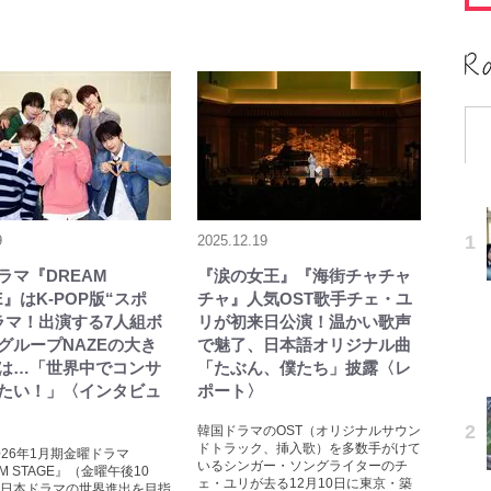
9
2025.12.19
ドラマ『DREAM
『涙の女王』『海街チャチャ
E』はK-POP版“スポ
チャ』人気OST歌手チェ・ユ
ラマ！出演する7人組ボ
リが初来日公演！温かい歌声
グループNAZEの大き
で魅了、日本語オリジナル曲
は…「世界中でコンサ
「たぶん、僕たち」披露〈レ
たい！」〈インタビュ
ポート〉
韓国ドラマのOST（オリジナルサウン
ドトラック、挿入歌）を多数手がけて
2026年1月期金曜ドラマ
いるシンガー・ソングライターのチ
M STAGE』（金曜午後10
ェ・ユリが去る12月10日に東京・築
日本ドラマの世界進出を目指