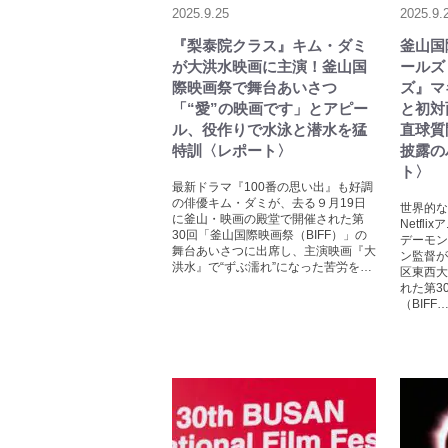
2025.9.25
2025.9.
『梨泰院クラス』キム・ダミ
釜山国
が大洪水映画に主演！釜山国
ールズ
際映画祭で舞台あいさつ
ズ』マ
「“愛”の映画です」とアピー
と初対
ル、役作りで水泳と潜水を猛
直球質
特訓〈レポート〉
披露の
ト〉
最新ドラマ『100番の思い出』も好調
の俳優キム・ダミが、去る９月19日
世界的な
に釜山・映画の殿堂で開催された第
Netfl
30回「釜山国際映画祭（BIFF）」の
デーモン
舞台あいさつに出席し、主演映画『大
ン監督が
洪水』で“ずぶ濡れ”になった苦労を…
区東西大
れた第3
（BIFF