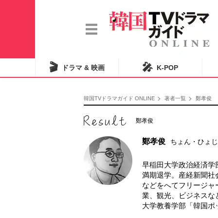
🎬
🎤
ドラマ & 映画
K-POP
韓国TVドラマガイド ONLINE
著者一覧
鄭孝俊
鄭孝俊
鄭孝俊
ちょん・ひょじ
早稲田大学政治経済学
満期退学。産経新聞社
などをへてフリージャ
業、観光、ビジネスな
大学教養学部「韓国ポ