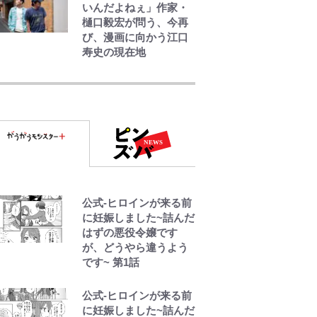
いんだよねぇ」作家・
樋口毅宏が問う、今再
び、漫画に向かう江口
寿史の現在地
錦織一清の写真集はな
ぜ私服なのか…高級ブ
ランドをやめ等身大の
自分を表現する現在
「ちゃんとおじいちゃ
んに」
藤原紀香が23年間続け
るボランティア活動の
公式-ヒロインが来る前
原動力は…「偽善者
に妊娠しました~詰んだ
だ」との声も跳ね返
はずの悪役令嬢です
す“誰かの役に立ちた
が、どうやら違うよう
い”という思い
です~ 第1話
錦織一清が語る還暦か
公式-ヒロインが来る前
らの新たな挑戦…少年
に妊娠しました~詰んだ
隊の分岐点と60代で挑