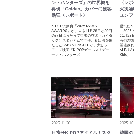
ン・ハンターズ』の世界観を
〈レポ
再現「Golden」カバーに観客
火災犠
熱狂〈レポート〉
ユンフ
K-POPの祭典「2025 MAMA
優れたK
AWARDS」が、去る11月28日と29日
「2025
の両日にわたって香港の啓徳（カイタ
11月2
ック）スタジアムで開催。初出演を果
港の啓徳
たしたBABYMONSTERが、大ヒット
開催され
アニメ映画『K-POPガールズ！デー
ALBUM 
モン・ハンターズ…
Kids、「
2025.11.26
2025.10
目指せK-POPアイドル！スタ
韓国の