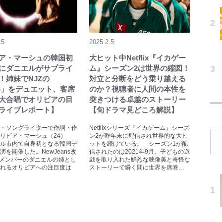
15
2025.2.5
ア・マーシュの韓国初
大ヒット中Netflix『イカゲー
にダニエルがサプライ
ム』シーズン2は世界の縮図！
！姉妹でNJZの
対立と分断をどう乗り越える
tto」をデュエット、客席
のか？視聴者に人間の本性を
大合唱でオリビアの目
突きつける卓越のストーリー
ライブレポート】
【旬ドラマ見どころ解説】
・ソングライターで作詞・作
Netflixシリーズ『イカゲーム』シーズ
リビア・マーシュ（24）
ン2が昨年末に配信され世界的な大ヒ
ル市内で自身初となる韓国デ
ットを続けている。 シーズン1が配
演を開催した。NewJeans改
信されたのは2021年9月。子どもの遊
Zメンバーのダニエルの姉とし
戯を取り入れた鮮烈な映像美と奇怪な
れるオリビアへの注目度は
ストーリーで瞬く間に世界を席巻…