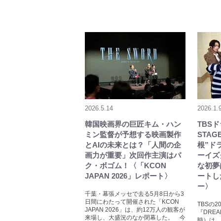
2026.5.14
2026.1.
韓国映画界の巨匠キム・ハン
TBS
ミン監督が予想する映画製作
STAG
とAIの未来とは？「人間の企
根”ド
画力が重要」次回作主演はパ
ーイズ
ク・ボゴム！〈「KCON
な初夢
JAPAN 2026」レポート〉
ートし
ー〉
千葉・幕張メッセで去る5月8日から3
日間にわたって開催された「KCON
TBSの
JAPAN 2026」は、約12万人の観客が
『DREA
来場し、大盛況のなか閉幕した。 今
時）は、