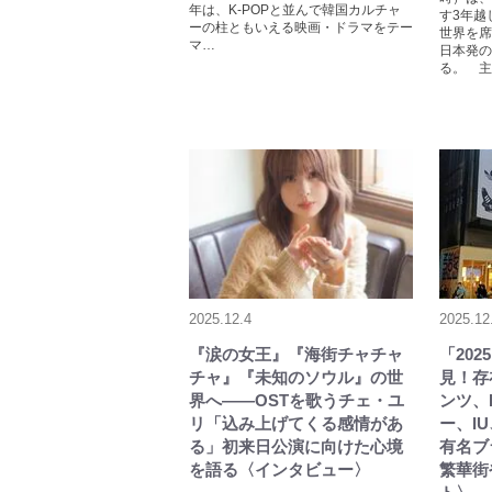
年は、K-POPと並んで韓国カルチャ
す3年越
ーの柱ともいえる映画・ドラマをテー
世界を席
マ…
日本発の
る。 主
2025.12.4
2025.12
『涙の女王』『海街チャチャ
「202
チャ』『未知のソウル』の世
見！存
界へ――OSTを歌うチェ・ユ
ンツ、B
リ「込み上げてくる感情があ
ー、IU
る」初来日公演に向けた心境
有名ブ
を語る〈インタビュー〉
繁華街