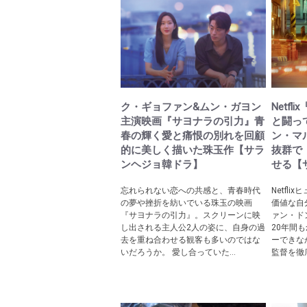
ク・ギョファン&ムン・ガヨン
Netf
主演映画『サヨナラの引力』青
と闘っ
春の輝く愛と痛恨の別れを回顧
ン・マ
的に美しく描いた珠玉作【サラ
抜群で
ンヘジョ韓ドラ】
せる【
忘れられない恋への共感と、青春時代
Netfl
の夢や挫折を紡いでいる珠玉の映画
価値な自
『サヨナラの引力』。スクリーンに映
ァン・ド
し出される主人公2人の姿に、自身の過
20年間
去を重ね合わせる観客も多いのではな
ーできな
いだろうか。 愛し合っていた...
監督を徹底