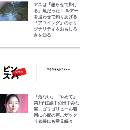
アユは「怒らせて掛け
る」魚だった！ ルアー
を追わせて釣りあげる
「アユイング」のオリ
ジナリティ＆おもしろ
さを知る
空の轍と大地の雲と 第
1回
第3回 出版までの道の
り・その2
レビュー『仮面家族』
「危ない」「やめて」
悠木シュン・著
第1子妊娠中の田中みな
実、ゴリゴリヒール着
用に心配の声…ザック
リ衣装にも意見続々