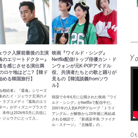
ェウク入隊前最後の主演
映画『ワイルド・シング』
島のエリートドクター』
Netflix配信!トップ俳優カン・ド
道を感じさせる演出満
ンウォンが元K-POPアイドル
際のロケ地はどこ?【韓ド
役、共演者たちとの歌と踊りが
始める韓国旅行】
見もの【韓流談義fromソウ
ル】
ぬ相続者』『還魂』シリーズ
集めたイ・ジェウク主演のメ
韓国で今年6月に公開された映画『ワイ
・ラブコメディ『孤島のエリ
ルド・シング』がNetflixで配信中だ。
ター』がディズニープラスで
2001年の人気K-POPグループ「トライ
。本作は2026年5月に兵役に
アングル」が解散から20年後に再結成
・ジェウクにとって入...
される物語で、『新感染半島 ファイナ
ル・ステージ』『北極星』の...