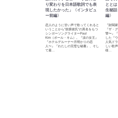
り変わりを日本語歌詞でも表
ととは
現したかった」〈インタビュ
生秘話
ー前編〉
編〉
恋人のように甘い声で歌ってくれると
『財閥家の
いうことから“鼓膜彼氏“の異名をもつ
『ザ・グ
シンガーソングライターPaul
讐〜』『
Kim（ポール・キム）。『涙の女王』
した『ウ
『ホテルデルーナ〜月明かりの恋
人気ドラ
人〜』『わたしの完璧な秘書』、そし
しい歌声
て最…
様…