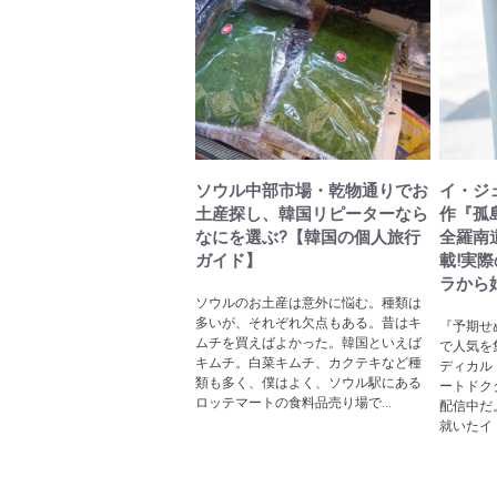
ソウル中部市場・乾物通りでお
イ・ジ
土産探し、韓国リピーターなら
作『孤
なにを選ぶ?【韓国の個人旅行
全羅南
ガイド】
載!実
ラから
ソウルのお土産は意外に悩む。種類は
多いが、それぞれ欠点もある。昔はキ
『予期せ
ムチを買えばよかった。韓国といえば
で人気を
キムチ。白菜キムチ、カクテキなど種
ディカル
類も多く、僕はよく、ソウル駅にある
ートドク
ロッテマートの食料品売り場で...
配信中だ
就いたイ