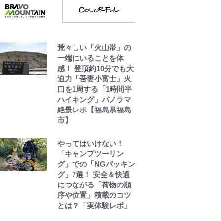
ファン感激「これは買
うしかない！」
『ONE PIECE』今後の
展開に絡んできそうな
荒々しい「火山帯」の
「意味深な表紙連
一端にいることを体
載」 「神」エネルの
感！ 登頂約10分でも大
月での展開に、元王下
迫力「吾妻小富士」火
七武海の謎めいた過去
口を1周する「1時間半
も…
ハイキング」パノラマ
絶景レポ【福島県福島
市】
南や和也だけじゃな
い！『タッチ』上杉達
也の才能を「いち早く
やってはいけない！
見出した人物たち」
「キャンプツーリン
グ」での「NGパッキン
グ」7選！ 安全＆快適
につながる「荷物の順
序や位置」積載のコツ
とは？「実体験レポ」