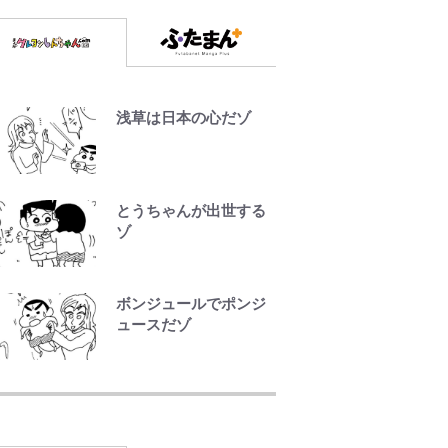
浅草は日本の心だゾ
とうちゃんが出世する
ゾ
ボンジュールでポンジ
ュースだゾ
ファミマと『VIVANT』
第2シーズンのコラボが
スタート！ “別班饅
頭”や限定グッズ登場に