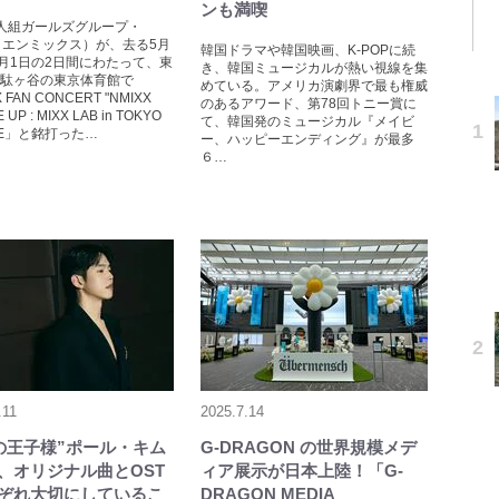
ンも満喫
人組ガールズグループ・
X（エンミックス）が、去る5月
韓国ドラマや韓国映画、K-POPに続
6月1日の2日間にわたって、東
き、韓国ミュージカルが熱い視線を集
駄ヶ谷の東京体育館で
めている。アメリカ演劇界で最も権威
 FAN CONCERT "NMIXX
のあるアワード、第78回トニー賞に
UP : MIXX LAB in TOKYO
て、韓国発のミュージカル『メイビ
RE」と銘打った…
ー、ハッピーエンディング』が最多
６…
.11
2025.7.14
Tの王子様”ポール・キム
G-DRAGON の世界規模メデ
、オリジナル曲とOST
ィア展示が日本上陸！「G-
ぞれ大切にしているこ
DRAGON MEDIA