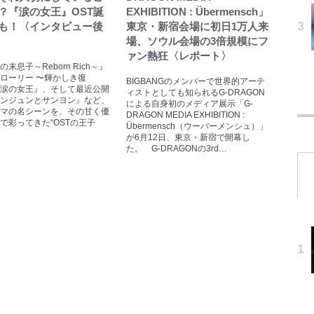
？『涙の女王』OST誕
EXHIBITION : Übermensch」
も！〈インタビュー後
東京・新宿会場に初日1万人来
場、ソウル会場の3倍規模にフ
ァン熱狂〈レポート〉
末息子～Reborn Rich～』
ローリー 〜輝かしき復
BIGBANGのメンバーで世界的アーテ
涙の女王』、そして最近公開
ィストとしても知られるG-DRAGON
ンジュンとサンヨン』など、
による自身初のメディア展示「G-
マの名シーンを、その甘く優
DRAGON MEDIA EXHIBITION :
で彩ってきた“OSTの王子
Übermensch（ウーバーメンシュ）」
が6月12日、東京・新宿で開幕し
た。 G-DRAGONの3rd…