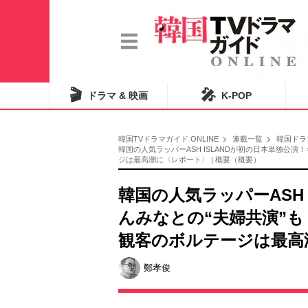
🎬
🎤
ドラマ & 映画
K-POP
韓国TVドラマガイド ONLINE
連載一覧
韓国ドラ
韓国の人気ラッパーASH ISLANDが初の日本単独公
ジは最高潮に〈レポート〉 | 概要（概要）
韓国の人気ラッパーASH 
んみなとの“夫婦共演”も
観客のボルテージは最高
鄭孝俊