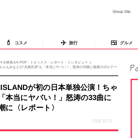
Group Site
💄
✈️
🍱
コスメ
旅行
グルメ
マ＆映画＆K-POP・トピックス・レポート・インタビュー
演！ちゃんみなとの“夫婦共演”も「本当にヤバい！」怒涛の33曲に観客のボルテー
ISLANDが初の日本単独公演！ちゃ
「本当にヤバい！」怒涛の33曲に
潮に〈レポート〉
2025.10.31