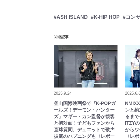
#ASH ISLAND
#K-HIP HOP
#コン
関連記事
2025.9.24
2025.6.
釜山国際映画祭で『K-POPガ
NMI
ールズ！デーモン・ハンター
ンと約
ズ』マギー・カン監督が観客
るまで
と初対面！子どもファンから
ITZ
直球質問、デュエットで歌声
からワ
披露のハプニングも〈レポー
〈レポ