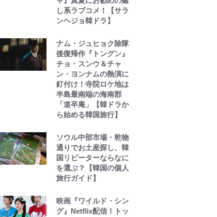
ャ』真夏にお勧めの癒
し系ラブコメ！【サラ
ンヘジョ韓ドラ】
ナム・ジュヒョク除隊
後復帰作『トングン』
チョ・スンウ＆チャ
ン・ヨンナムの熱演に
釘付け！寺院ロケ地は
半島最南端の海南郡
「道卒庵」【韓ドラか
ら始める韓国旅行】
ソウル中部市場・乾物
通りでお土産探し、韓
国リピーターならなに
を選ぶ？【韓国の個人
旅行ガイド】
映画『ワイルド・シン
グ』Netflix配信！トッ