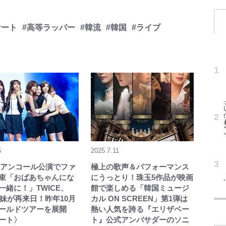
サート
#高等ラッパー
#韓流
#韓国
#ライブ
6
2025.7.11
XXアンコール公演でファ
極上の歌声＆パフォーマンス
束「おばあちゃんにな
にうっとり！珠玉5作品が映画
一緒に！」TWICE、
館で楽しめる「韓国ミュージ
Yの妹が再来日！昨年10月
カル ON SCREEN」第1弾は
ールドツアーを展開
熱い人気を誇る『エリザベー
ート〉
ト』公式アンバサダーのソニ