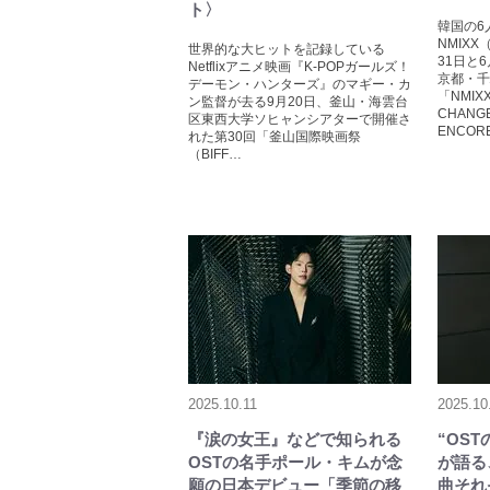
ト〉
韓国の6
NMIX
世界的な大ヒットを記録している
31日と
Netflixアニメ映画『K-POPガールズ！
京都・千
デーモン・ハンターズ』のマギー・カ
「NMIXX
ン監督が去る9月20日、釜山・海雲台
CHANGE 
区東西大学ソヒャンシアターで開催さ
ENCO
れた第30回「釜山国際映画祭
（BIFF…
2025.10.11
2025.10
『涙の女王』などで知られる
“OS
OSTの名手ポール・キムが念
が語る
願の日本デビュー「季節の移
曲それ