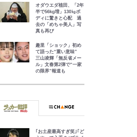
オダウエダ植田、「2年
半で56kg増」130㎏ボ
ディに驚きと心配 過
去の「めちゃ美人」写
真も再び
趣里「ショック」初め
て語った“重い意味”
三山凌輝「無反省メー
ル」文春第2弾で“一家
の限界”報道も
公式-婚約破棄されたの
でお掃除メイドになっ
たら笑わない貴公子様
に溺愛されました 第27
話(3)
公式-苦節四年、理想の
聖女を演じるのに疲れ
ました ~便利屋扱いす
｢お土産最高すぎ笑｣｢ど
る国は捨て“白魔導