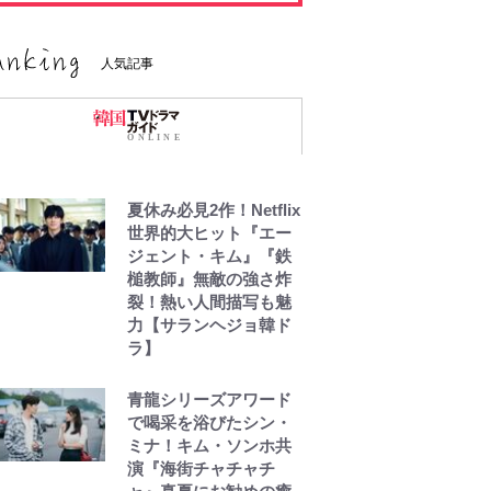
人気記事
夏休み必見2作！Netflix
世界的大ヒット『エー
ジェント・キム』『鉄
槌教師』無敵の強さ炸
裂！熱い人間描写も魅
力【サランヘジョ韓ド
ラ】
青龍シリーズアワード
で喝采を浴びたシン・
ミナ！キム・ソンホ共
演『海街チャチャチ