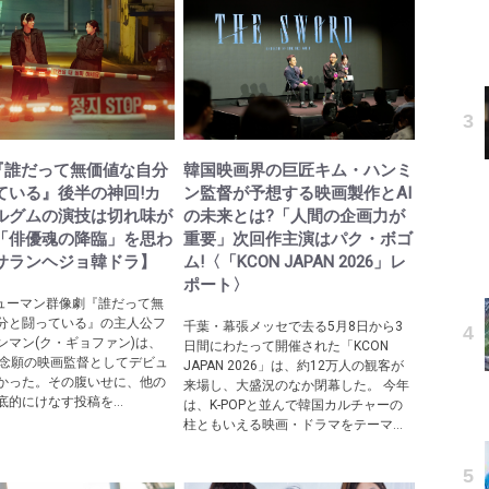
lix『誰だって無価値な自分
韓国映画界の巨匠キム・ハンミ
ている』後半の神回!カ
ン監督が予想する映画製作とAI
ルグムの演技は切れ味が
の未来とは?「人間の企画力が
「俳優魂の降臨」を思わ
重要」次回作主演はパク・ボゴ
サランヘジョ韓ドラ】
ム!〈「KCON JAPAN 2026」レ
ポート〉
ixヒューマン群像劇『誰だって無
分と闘っている』の主人公フ
千葉・幕張メッセで去る5月8日から3
ンマン(ク・ギョファン)は、
日間にわたって開催された「KCON
も念願の映画監督としてデビュ
JAPAN 2026」は、約12万人の観客が
かった。その腹いせに、他の
来場し、大盛況のなか閉幕した。 今年
的にけなす投稿を...
は、K-POPと並んで韓国カルチャーの
柱ともいえる映画・ドラマをテーマ...