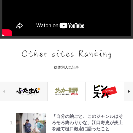
媒体別人気記事
「自分の絵ごと、このジャンルはそ
｢なんじゃこりゃあああ！｣本田圭
千葉雄大、ほっそりイケメン近影に
【知ってる？「日本本土四極踏破証
えびめしの流儀
錦織一清の写真集はなぜ私服なの
公式-ヒロインが来る前に妊娠しま
空の轍と大地の雲と 第1回
ろそろ終わりかな」江口寿史が炎上
佑の古巣ミラン、漆黒×蛍光レッド
「顔パンパンだったのに」反響 視
明書」】広島から本州4島の最南端
か…高級ブランドをやめ等身大の自
した~詰んだはずの悪役令嬢です
を経て樋口毅宏に語ったこと
の超絶クールな新サードユニに世界
聴者が想った激変の納得理由
へ「ドライブがてら行ってみた」意
分を表現する現在「ちゃんとおじい
が、どうやら違うようです~ 第1話