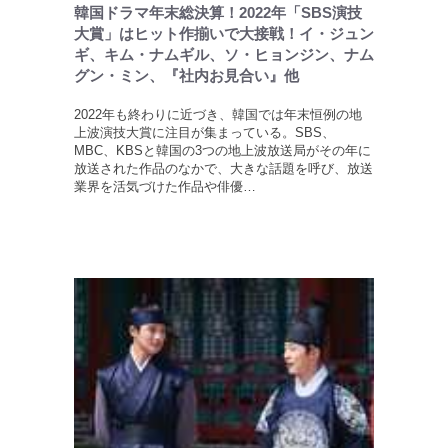
韓国ドラマ年末総決算！2022年「SBS演技
大賞」はヒット作揃いで大接戦！イ・ジュン
ギ、キム・ナムギル、ソ・ヒョンジン、ナム
グン・ミン、『社内お見合い』他
2022年も終わりに近づき、韓国では年末恒例の地
上波演技大賞に注目が集まっている。SBS、
MBC、KBSと韓国の3つの地上波放送局がその年に
放送された作品のなかで、大きな話題を呼び、放送
業界を活気づけた作品や俳優…