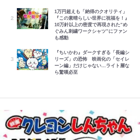
が熱狂｢サードなのにズルい｣｢こり
外な結果！「車中泊レポート」
ちゃんに」
ゃかっけえわ｣
1万円超えも「納得のクオリティ」
宮崎麗果、“10キロ減”告白後の背
オラの引越し物語 サボテン大襲撃
公式-聖女じゃないと追放されたの
第3回 出版までの道のり・その2
荒々しい「火山帯」の一端にいるこ
「のりの芝居は観たいと」藤原紀香
『この素晴らしい世界に祝福を！』
骨・肋骨くっきりトレ姿に「痩せ過
で、もふもふ従者(聖獣)とおにぎり
｢最後の1枚…ワルぃゎ〜｣鈴木優磨
とを体感！ 登頂約10分でも大迫力
が明かす夫・片岡愛之助との関係
10万針以上の密度で再現された“め
ぎてませんか」心配の声も 夫・黒
を握る 第53話(1)
が激勝翌日に写真12枚投稿→渾身
「吾妻小富士」火口を1周する「1
性…互いに一番のお客さんで刺激を
ぐみん刺繍ワークシャツ”にファン
木啓司にはDV巡る逮捕報道
の“煽りショット”に興奮！｢最後の
時間半ハイキング」パノラマ絶景レ
もらう存在
も感動
でっかい男になりたいゾ
公式-おっさん底辺治癒士と愛娘の
レビュー『仮面家族』悠木シュン・
1枚までの壮大なフリ｣｢知念くんの
ポ【福島県福島市】
村上佳菜子、“遠距離結婚”の夫と
辺境ライフ ~中年男が回復スキルに
著
ことどんだけ好きなんよｗ｣
藤原紀香が23年間続けるボランテ
『ちいかわ』ダークすぎる「長編シ
の再会にデレデレ…顔出し公開
覚醒して、英雄へ成り上がる~ 第82
「電気風呂の数は全国一」温泉じゃ
ィア活動の原動力は…「偽善者だ」
リーズ」の恐怖 映画化の「セイレ
「愛が足りない」不満を漏らしてい
話(1)
｢知念さんを煽ってたのと同じ
ないのに大満足！ 上高地帰りに寄
との声も跳ね返す“誰かの役に立ち
ーン編」だけじゃない…ライト層な
た過去も
人？｣鹿島・鈴木優磨、大逆転勝利
りたい「林檎の湯屋 おぶ～」【山
たい”という思い
ら驚嘆必至
後の“超・優等生インタビュー”が
帰り、今日はどこでととのう？
話題！｢試合中とのギャップw｣｢礼
vol.7】
儀正しいイケメンやな」