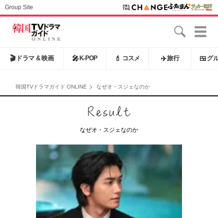
Group Site
🎬
ドラマ & 映画
🎤
K-POP
💄
コスメ
✈️
旅行
🍱
グ
韓国TVドラマガイド ONLINE
なぜオ・スジェなのか
なぜオ・スジェなのか