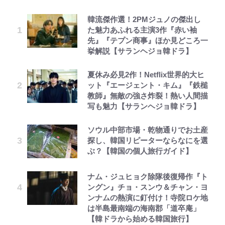
韓流傑作選！2PMジュノの傑出し
た魅力あふれる主演3作『赤い袖
先』『テプン商事』ほか見どころ一
挙解説【サランヘジョ韓ドラ】
夏休み必見2作！Netflix世界的大ヒ
ット『エージェント・キム』『鉄槌
教師』無敵の強さ炸裂！熱い人間描
写も魅力【サランヘジョ韓ドラ】
ソウル中部市場・乾物通りでお土産
探し、韓国リピーターならなにを選
ぶ？【韓国の個人旅行ガイド】
ナム・ジュヒョク除隊後復帰作『ト
ングン』チョ・スンウ＆チャン・ヨ
ンナムの熱演に釘付け！寺院ロケ地
は半島最南端の海南郡「道卒庵」
【韓ドラから始める韓国旅行】