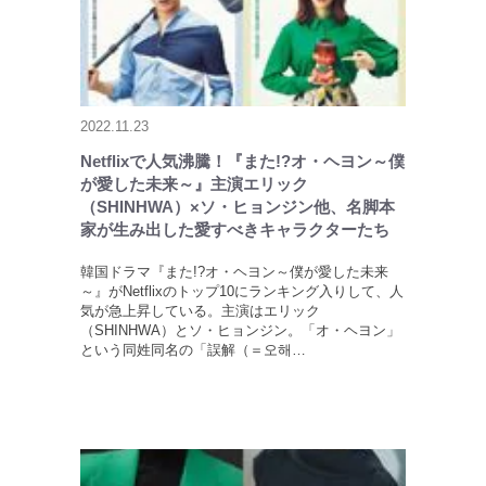
2022.11.23
Netflixで人気沸騰！『また!?オ・ヘヨン～僕
が愛した未来～』主演エリック
（SHINHWA）×ソ・ヒョンジン他、名脚本
家が生み出した愛すべきキャラクターたち
韓国ドラマ『また!?オ・ヘヨン～僕が愛した未来
～』がNetflixのトップ10にランキング入りして、人
気が急上昇している。主演はエリック
（SHINHWA）とソ・ヒョンジン。「オ・ヘヨン」
という同姓同名の「誤解（＝오해…