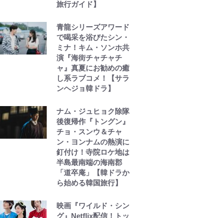
旅行ガイド】
青龍シリーズアワード
で喝采を浴びたシン・
ミナ！キム・ソンホ共
演『海街チャチャチ
ャ』真夏にお勧めの癒
し系ラブコメ！【サラ
ンヘジョ韓ドラ】
ナム・ジュヒョク除隊
後復帰作『トングン』
チョ・スンウ＆チャ
ン・ヨンナムの熱演に
釘付け！寺院ロケ地は
半島最南端の海南郡
「道卒庵」【韓ドラか
ら始める韓国旅行】
映画『ワイルド・シン
グ』Netflix配信！トッ