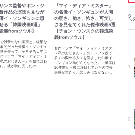
サンス監督やポン・ジ
『マイ・ディア・ミスター』
督作品の演技を見なが
の名優イ・ソンギュンが人間
優イ・ソンギュンに思
の弱さ、脆さ、怖さ、可笑し
せる「韓国映画6選」
さを見せてくれた傑作映画5選
談義fromソウル】
【チョン・ウンスクの韓流談
義fromソウル】
で雑音のない美声と、繊細な
象的だった俳優イ・ソンギュ
名作ドラマ『マイ・ディア・ミスター
世を去って、そろそろ１年に
～私のおじさん～』のドンフン役で、
作ドラマ『マイ・ディア・ミ
多くの悩める人々を励ました俳優イ・
私のおじさん～』を観ればわ
ソンギュン氏が亡くなった。 筆者は
に、彼が特に光ったの…
20年前から彼に注目していたので喪
失感が大きく、悲しみはなかなか…