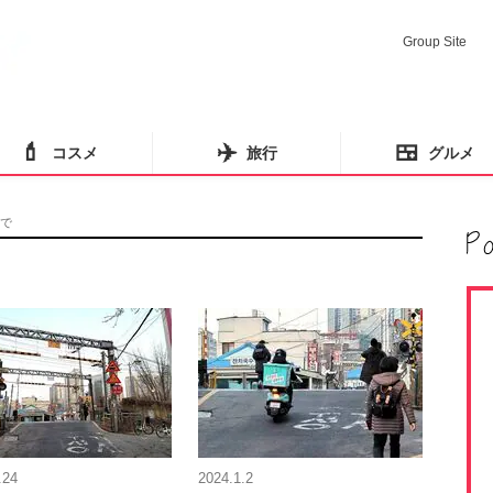
Group Site
💄
✈️
🍱
コスメ
旅行
グルメ
で
.24
2024.1.2