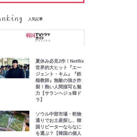
人気記事
夏休み必見2作！Netflix
世界的大ヒット『エー
ジェント・キム』『鉄
槌教師』無敵の強さ炸
裂！熱い人間描写も魅
力【サランヘジョ韓ド
ラ】
ソウル中部市場・乾物
通りでお土産探し、韓
国リピーターならなに
を選ぶ？【韓国の個人