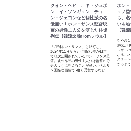
クォン・ヘヒョ、キ・ジュボ
ホン・
ン、イ・ソンギュン、チョ
ュノ監
ン・ジェヨンなど個性派の名
ら、名
優揃い！ホン・サンス監督映
いを馳
画の男性主人公を演じた俳優
【韓流
列伝【韓流談義fromソウル】
やや高音
演技が印
「月刊ホン・サンス」と銘打ち、
ンがこの
2024年11月から近作映画5本が日本
なる。名
で順次公開されているホン・サンス監
スター〜
督。彼の作品の男性主人公は監督の分
かるよう
身のように見えることが多い。ベルリ
ン国際映画祭で5度も受賞するなど、
ヨ…