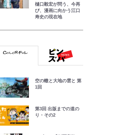
樋口毅宏が問う、今再
び、漫画に向かう江口
寿史の現在地
浦和と千葉の首をかし
げる主力放出、柏リカ
ルドの下で新加入2人が
化ける！Jリーグに必要
な外国人選手は【Jリー
グ開幕｢初めての秋春
制｣の大激論】(4)
｢めーっちゃオシャじゃ
空の轍と大地の雲と 第
ん｣中田英寿やトッティ
1回
も愛した名門ローマ、
新アウェイユニが大評
判！｢カッコいい｣｢好き
なデザイン｣｢今年は
第3回 出版までの道の
2nd買おうかな｣
り・その2
｢守り方かっこよすぎ｣
上田綺世が妻の“ワンオ