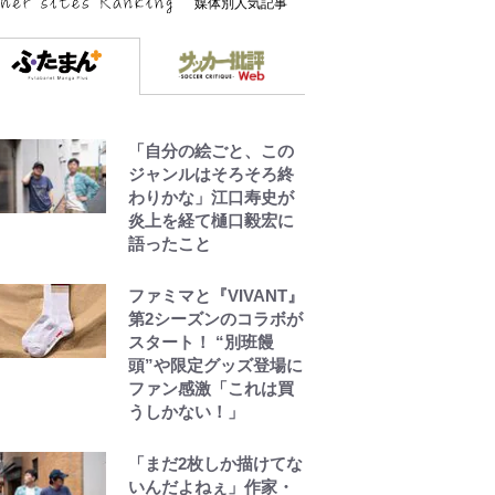
媒体別人気記事
「自分の絵ごと、この
ジャンルはそろそろ終
わりかな」江口寿史が
炎上を経て樋口毅宏に
語ったこと
ファミマと『VIVANT』
第2シーズンのコラボが
スタート！ “別班饅
頭”や限定グッズ登場に
ファン感激「これは買
うしかない！」
「まだ2枚しか描けてな
いんだよねぇ」作家・