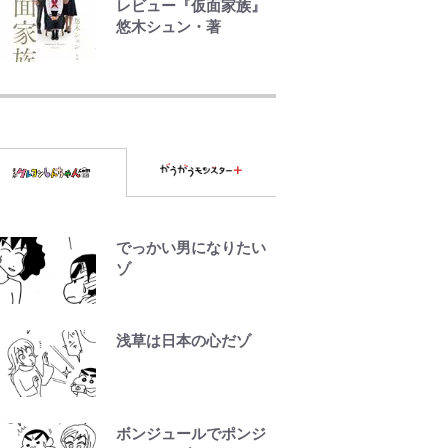
レビュー『仮面家族』
ペ騒動”に家族写真でア
悠木シュン・著
ンサー！ボールも嫁の
炎上も収める“神対
千葉雄大、ほっそりイ
応”に新婚の板倉、久
ケメン近影に「顔パン
保、長友夫妻も続々エ
パンだったのに」反
ール！
響 視聴者が想った激
変の納得理由
GLAY・TERU＆
PUFFY大貫亜美の“共
演”ショットに「夫婦で
でっかい男になりたい
写ってるの尊い」 長
ゾ
女はもう23歳
オダウエダ植田、「2年
浅草は日本の心だゾ
半で56kg増」130㎏ボ
ディに驚きと心配 過
去の「めちゃ美人」写
真も再び
ボンジュールでポンジ