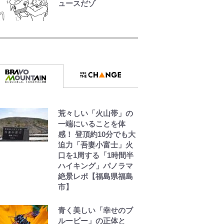
ュースだゾ
公式-ヒロインが来る前
に妊娠しました~詰んだ
はずの悪役令嬢です
が、どうやら違うよう
です~ 第1話
公式-だって、あなたが
浮気をしたから 第9話
(1)
荒々しい「火山帯」の
一端にいることを体
感！ 登頂約10分でも大
公式-婚約破棄されたの
迫力「吾妻小富士」火
でお掃除メイドになっ
口を1周する「1時間半
たら笑わない貴公子様
ハイキング」パノラマ
に溺愛されました 第27
絶景レポ【福島県福島
話(3)
市】
青く美しい「幸せのブ
ルービー」の正体と