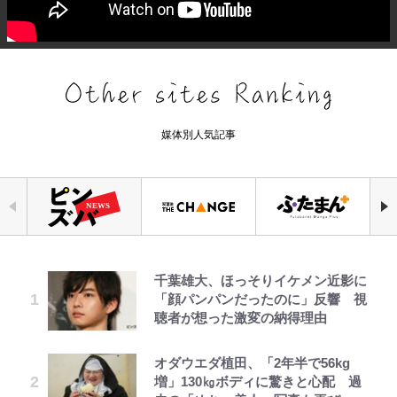
媒体別人気記事
千葉雄大、ほっそりイケメン近影に
錦織一清の写真集はなぜ私服なの
「自分の絵ごと、このジャンルはそ
でっかい男になりたいゾ
公式-ヒロインが来る前に妊娠しま
荒々しい「火山帯」の一端にいるこ
浦和と千葉の首をかしげる主力放
空の轍と大地の雲と 第1回
「顔パンパンだったのに」反響 視
か…高級ブランドをやめ等身大の自
ろそろ終わりかな」江口寿史が炎上
した~詰んだはずの悪役令嬢です
とを体感！ 登頂約10分でも大迫力
出、柏リカルドの下で新加入2人が
聴者が想った激変の納得理由
分を表現する現在「ちゃんとおじい
を経て樋口毅宏に語ったこと
が、どうやら違うようです~ 第1話
「吾妻小富士」火口を1周する「1
化ける！Jリーグに必要な外国人選
ちゃんに」
時間半ハイキング」パノラマ絶景レ
手は【Jリーグ開幕｢初めての秋春
ポ【福島県福島市】
制｣の大激論】(4)
オダウエダ植田、「2年半で56kg
ファミマと『VIVANT』第2シーズ
浅草は日本の心だゾ
公式-婚約破棄されたのでお掃除メ
第3回 出版までの道のり・その2
誹謗中傷も「『そうせざるを得ない
増」130㎏ボディに驚きと心配 過
ンのコラボがスタート！ “別班饅
イドになったら笑わない貴公子様に
事情』がある」…山尾志桜里が
アユは「怒らせて掛ける」魚だっ
｢めーっちゃオシャじゃん｣中田英