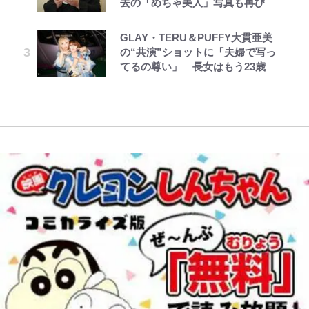
去の「めちゃ美人」写真も再び
頭”や限定グッズ登場にファン感激
溺愛されました 第27話(3)
SNSのバッシングにも向き合う理
た！ ルアーを追わせて釣りあげる
寿やトッティも愛した名門ローマ、
「これは買うしかない！」
由と独自メンタル術
「アユイング」のオリジナリティ＆
新アウェイユニが大評判！｢カッコ
GLAY・TERU＆PUFFY大貫亜美
とうちゃんが出世するゾ
公式-関係改善をあきらめて距離を
レビュー『仮面家族』悠木シュン・
おもしろさを知る
いい｣｢好きなデザイン｣｢今年は2nd
『ONE PIECE』今後の展開に絡ん
の“共演”ショットに「夫婦で写っ
おいたら、塩対応だった婚約者が絡
著
買おうかな｣
錦織一清が語る還暦からの新たな挑
できそうな「意味深な表紙連載」
てるの尊い」 長女はもう23歳
んでくるようになりました 第50話
戦…少年隊の分岐点と60代で挑む
【自転車】「若いときは登れたんだ
「神」エネルの月での展開に、元王
(1)
映画監督作『僕は瞳に恋してる』
けど……」 グラベルバイクで暑さ
｢守り方かっこよすぎ｣上田綺世が
下七武海の謎めいた過去も…
に負けそうなヒルクライム、砂利道
妻の“ワンオペ騒動”に家族写真で
を疾走して少年時代を振り返る50
アンサー！ボールも嫁の炎上も収め
代の夏 長野県｜2026年
る“神対応”に新婚の板倉、久保、
長友夫妻も続々エール！