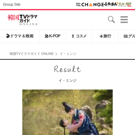
Group Site
🎬
ドラマ & 映画
🎤
K-POP
💄
コスメ
✈️
旅行
🍱
グ
韓国TVドラマガイド ONLINE
イ・ミンジ
イ・ミンジ