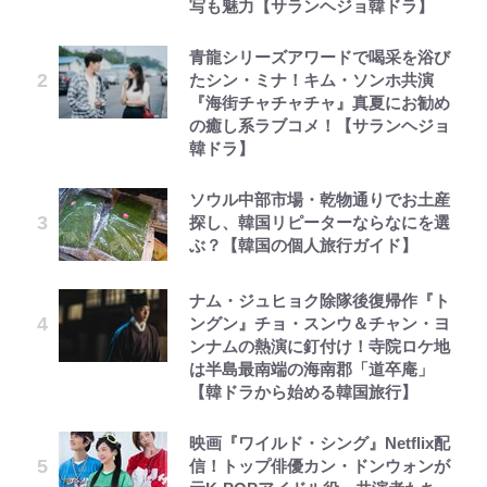
写も魅力【サランヘジョ韓ドラ】
青龍シリーズアワードで喝采を浴び
たシン・ミナ！キム・ソンホ共演
『海街チャチャチャ』真夏にお勧め
の癒し系ラブコメ！【サランヘジョ
韓ドラ】
ソウル中部市場・乾物通りでお土産
探し、韓国リピーターならなにを選
ぶ？【韓国の個人旅行ガイド】
ナム・ジュヒョク除隊後復帰作『ト
ングン』チョ・スンウ＆チャン・ヨ
ンナムの熱演に釘付け！寺院ロケ地
は半島最南端の海南郡「道卒庵」
【韓ドラから始める韓国旅行】
映画『ワイルド・シング』Netflix配
信！トップ俳優カン・ドンウォンが