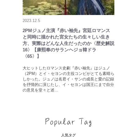
2023.12.5
2PMジュノ主演『赤い袖先』宮廷ロマンス
と同時に描かれた宮女たちの生々しい生き
方、実際はどんな人生だったのか〈歴史解説
16〉【康熙奉のサランヘジョ韓ドラ
〈65〉】
大ヒットしたロマンス史劇『赤い袖先』はジュノ
（2PM）とイ・セヨンの主役コンビがとても素晴ら
しかった。ジュノは名君イ・サンの成長と愛の記録
を抒情的に演じたし、イ・セヨンは国王にまで自分
の意見を堂々と述…
人気タグ