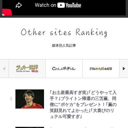
媒体別人気記事
｢お土産最高すぎ笑｣｢どうやって入
空の轍と大地の雲と 第1回
浅草は日本の心だゾ
アユは「怒らせて掛ける」魚だっ
「危ない」「やめて」第1子妊娠中
元衆院議員・山尾志桜里が語る誹謗
『ちいかわ』ファンの記憶に残る
公式-ヒロインが来る前に妊娠しま
手？｣ブライトン帰還の三笘薫、同
た！ ルアーを追わせて釣りあげる
の田中みな実、ゴリゴリヒール着用
中傷動画…「計り知れない」切り抜
「恐怖キャラ」の戦慄シーン 小さ
した~詰んだはずの悪役令嬢です
僚に“ポケカ”をプレゼント！｢薫の
「アユイング」のオリジナリティ＆
に心配の声…ザックリ衣装にも意見
き落選運動の影響と今語る「保育園
くてかわいい世界なのに「見た目か
が、どうやら違うようです~ 第1話
笑顔見れてよかった｣｢大喜びのリ
おもしろさを知る
続々
落ちた日本死ね」
らしてヤバイ…」
ュテル可愛すぎ｣
第3回 出版までの道のり・その2
ボンジュールでポンジュースだゾ
公式-雑用付与術師が自分の最強に
やってはいけない！「キャンプツー
【川口春奈と結婚】板倉滉は「めっ
FRUITS ZIPPER鎮西寿々歌が語る
放送40周年『機動戦士ガンダム
気付くまで 第56話(1)