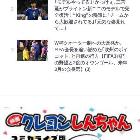
｢モデルやってる｣｢かっけぇ｣三笘
リング」での「NGパッキング」7
ちゃモテる」 年収7億円・お洒落・
『天才てれびくん』時代の学びと
ZZ』いまだ語り継がれる「伝説の
薫がブライトン新ユニのモデルで完
選！ 安全＆快適につながる「荷物
包容力…超愛される日本代表
22歳でアイドルの道を切り拓いた
トンデモシーン」 「Zザク」に
全復活！“King”の帰還に｢チームか
の順序や位置」積載のコツとは？
「人生最大の決断」
「謎の光」も…
レビュー『仮面家族』悠木シュン・
とうちゃんが出世するゾ
公式-転生したら平民でした。~生活
ら大歓迎されてる｣｢元気な姿見れ
「実体験レポ」
長瀬智也の“角刈りちっく短髪”変
著
水準に耐えられないので貴族を目指
て…｣
三代目魚武濱田成夫「すっごい勉強
令和のNBAを先取りしていた!?
貌姿に「超絶イケメン」大反響 意
します~ 第37話(2)
【自転車】「若いときは登れたんだ
ができない阿呆」が京都の名門美術
『SLAM DUNK』が30年前に描い
味深「スネ毛ハラスメント」にも注
W杯クオーター制への大反発か、
けど……」 グラベルバイクで暑さ
高校に受かった理由「落ちたと思っ
た「驚きの戦術」ストレッチ5に大
目
FIFA会長を追い詰めた｢欧州のボイ
に負けそうなヒルクライム、砂利道
てたので合格発表も行かなかったん
型ポイントガードも…
コット｣と再選の行方【FIFA3兆円
を疾走して少年時代を振り返る50
です」
の野望と2度のオウンゴール、来年
代の夏 長野県｜2026年
3月の会長選】(3)