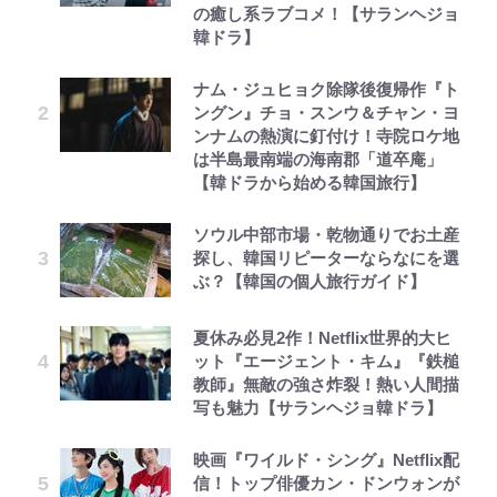
の癒し系ラブコメ！【サランヘジョ
韓ドラ】
ナム・ジュヒョク除隊後復帰作『ト
ングン』チョ・スンウ＆チャン・ヨ
ンナムの熱演に釘付け！寺院ロケ地
は半島最南端の海南郡「道卒庵」
【韓ドラから始める韓国旅行】
ソウル中部市場・乾物通りでお土産
探し、韓国リピーターならなにを選
ぶ？【韓国の個人旅行ガイド】
夏休み必見2作！Netflix世界的大ヒ
ット『エージェント・キム』『鉄槌
教師』無敵の強さ炸裂！熱い人間描
写も魅力【サランヘジョ韓ドラ】
映画『ワイルド・シング』Netflix配
信！トップ俳優カン・ドンウォンが