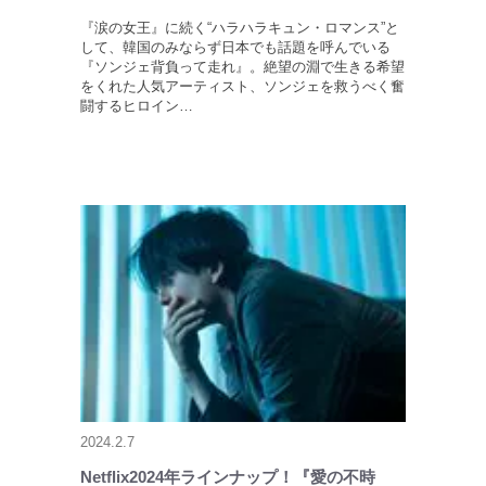
『涙の女王』に続く“ハラハラキュン・ロマンス”と
して、韓国のみならず日本でも話題を呼んでいる
『ソンジェ背負って走れ』。絶望の淵で生きる希望
をくれた人気アーティスト、ソンジェを救うべく奮
闘するヒロイン…
2024.2.7
Netflix2024年ラインナップ！『愛の不時