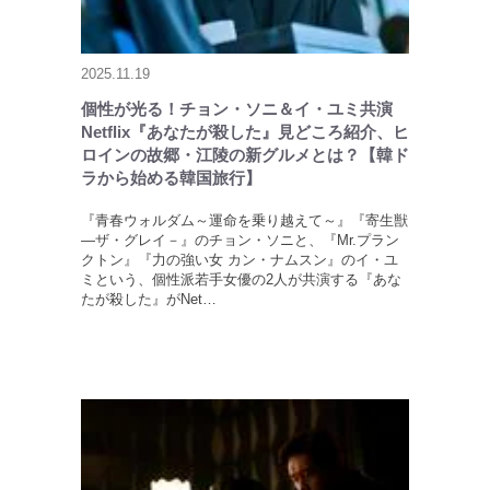
2025.11.19
個性が光る！チョン・ソニ＆イ・ユミ共演
Netflix『あなたが殺した』見どころ紹介、ヒ
ロインの故郷・江陵の新グルメとは？【韓ド
ラから始める韓国旅行】
『青春ウォルダム～運命を乗り越えて～』『寄生獣
―ザ・グレイ－』のチョン・ソニと、『Mr.プラン
クトン』『力の強い女 カン・ナムスン』のイ・ユ
ミという、個性派若手女優の2人が共演する『あな
たが殺した』がNet…