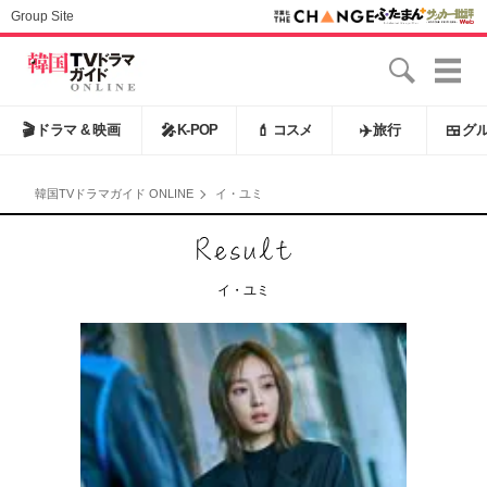
Group Site
🎬
ドラマ & 映画
🎤
K-POP
💄
コスメ
✈️
旅行
🍱
グ
韓国TVドラマガイド ONLINE
イ・ユミ
イ・ユミ