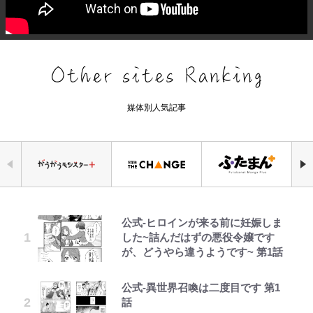
媒体別人気記事
公式-ヒロインが来る前に妊娠しま
元衆院議員・山尾志桜里が語る誹謗
『ONE PIECE』今後の展開に絡ん
浅草は日本の心だゾ
空の轍と大地の雲と 第1回
｢お土産最高すぎ笑｣｢どうやって入
「危ない」「やめて」第1子妊娠中
やってはいけない！「キャンプツー
した~詰んだはずの悪役令嬢です
中傷動画…「計り知れない」切り抜
できそうな「意味深な表紙連載」
手？｣ブライトン帰還の三笘薫、同
の田中みな実、ゴリゴリヒール着用
リング」での「NGパッキング」7
が、どうやら違うようです~ 第1話
き落選運動の影響と今語る「保育園
「神」エネルの月での展開に、元王
僚に“ポケカ”をプレゼント！｢薫の
に心配の声…ザックリ衣装にも意見
選！ 安全＆快適につながる「荷物
落ちた日本死ね」
下七武海の謎めいた過去も…
笑顔見れてよかった｣｢大喜びのリ
続々
の順序や位置」積載のコツとは？
ュテル可愛すぎ｣
「実体験レポ」
公式-異世界召喚は二度目です 第1
とうちゃんが出世するゾ
第3回 出版までの道のり・その2
誹謗中傷も「『そうせざるを得ない
南や和也だけじゃない！『タッチ』
趣里「ショック」初めて語った“重
話