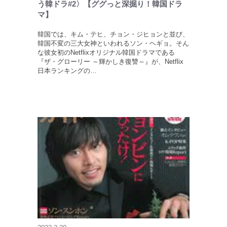
う韓ドラ#2〉【ググっと深掘り！韓国ドラ
マ】
韓国では、キム・テヒ、チョン・ジヒョンと並び、
韓国不変の三大女神といわれるソン・ヘギョ。そん
な彼女初のNetflixオリジナル韓国ドラマである
『ザ・グローリー ～輝かしき復讐～』が、Netflix
日本ランキングの…