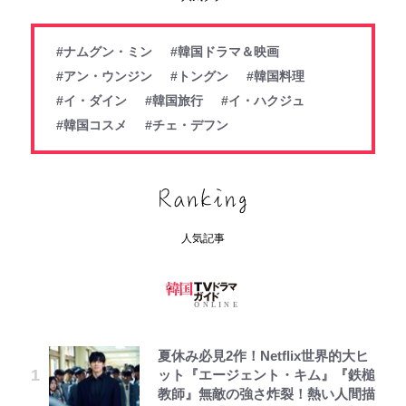
#ナムグン・ミン
#韓国ドラマ＆映画
#アン・ウンジン
#トングン
#韓国料理
#イ・ダイン
#韓国旅行
#イ・ハクジュ
#韓国コスメ
#チェ・デフン
人気記事
夏休み必見2作！Netflix世界的大ヒ
ット『エージェント・キム』『鉄槌
教師』無敵の強さ炸裂！熱い人間描