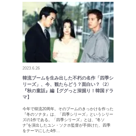
2023.6.26
韓流ブームを生み出した不朽の名作「四季シ
リーズ」、今、観たらどう？面白い？〈2〉
『秋の童話』編【ググっと深掘り！韓国ドラ
マ】
今年で韓流20周年。そのブームのきっかけを作った
『冬のソナタ』は、「四季シリーズ」というシリー
ズの1作である。「四季シリーズ」とは、“冬ソ
ナ”を演出したユン・ソクホ監督が手掛けた、四季
をテーマにした4作…