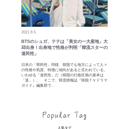
2021.8.5
BTSのシュガ、テテは「美女の一大産地」大
邱出身！出身地で性格が判明「韓流スターの
道民性」
日本の「県民性」同様、韓国でも地方によって人々
の性格や気質、特徴に傾向があると言われている。
いわゆる「道民性」だ（韓国の行政区画の基本は
「道」）。 そこで、韓流情報誌『韓国ＴＶドラマ
ガイド』編集部で…
人気タグ