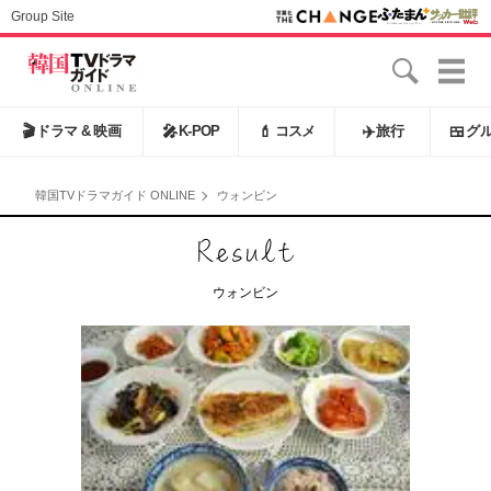
Group Site
🎬
ドラマ & 映画
🎤
K-POP
💄
コスメ
✈️
旅行
🍱
グ
韓国TVドラマガイド ONLINE
ウォンビン
ウォンビン