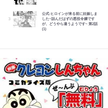
事情』がある」…山尾志桜里が
上杉達也の才能を「いち早く見出し
｢モデルやってる｣｢かっけぇ｣三笘
い意味” 三山凌輝「無反省メー
アユは「怒らせて掛ける」魚だっ
SNSのバッシングにも向き合う理
た人物たち」
薫がブライトン新ユニのモデルで完
ル」文春第2弾で“一家の限界”報道
た！ ルアーを追わせて釣りあげる
由と独自メンタル術
全復活！“King”の帰還に｢チームか
も
「アユイング」のオリジナリティ＆
公式-ヒロインが来る前に妊娠しま
ボンジュールでポンジュースだゾ
レビュー『仮面家族』悠木シュン・
ら大歓迎されてる｣｢元気な姿見れ
おもしろさを知る
「BOSS×ポケモン30周年」第2弾
した~詰んだはずの悪役令嬢です
著
て…｣
武田久美子が語る23年ぶり写真集
【川口春奈と結婚】板倉滉は「めっ
コラボ実施！ 新商品「歴戦の微
が、どうやら違うようです~ 第2話
の裏側…57歳の妥協なき美ボディ
ちゃモテる」 年収7億円・お洒落・
【自転車】「若いときは登れたんだ
糖」や図鑑缶登場にファン歓喜「見
(1)
と「貝殻水着」を超える伝説の衣装
W杯クオーター制への大反発か、
包容力…超愛される日本代表
けど……」 グラベルバイクで暑さ
つけたら即購入！」
に迫る
FIFA会長を追い詰めた｢欧州のボイ
に負けそうなヒルクライム、砂利道
コット｣と再選の行方【FIFA3兆円
を疾走して少年時代を振り返る50
の野望と2度のオウンゴール、来年
代の夏 長野県｜2026年
3月の会長選】(3)