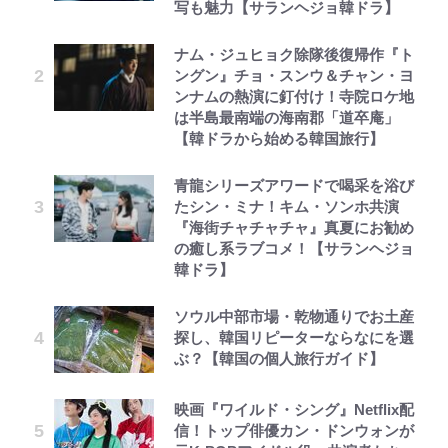
写も魅力【サランヘジョ韓ドラ】
ナム・ジュヒョク除隊後復帰作『ト
ングン』チョ・スンウ＆チャン・ヨ
ンナムの熱演に釘付け！寺院ロケ地
は半島最南端の海南郡「道卒庵」
【韓ドラから始める韓国旅行】
青龍シリーズアワードで喝采を浴び
たシン・ミナ！キム・ソンホ共演
『海街チャチャチャ』真夏にお勧め
の癒し系ラブコメ！【サランヘジョ
韓ドラ】
ソウル中部市場・乾物通りでお土産
探し、韓国リピーターならなにを選
ぶ？【韓国の個人旅行ガイド】
映画『ワイルド・シング』Netflix配
信！トップ俳優カン・ドンウォンが