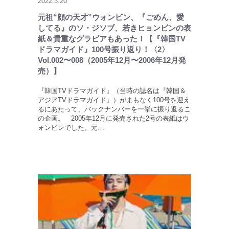
2022.3.20
元祖“顔の天才”ウォンビン、『ごめん、愛
してる』のソ・ジソブ、若きヒョンビンの表
紙＆貴重なグラビアもあった！【『韓国TV
ドラマガイド』100号振り返り！〈2〉
Vol.002〜008（2005年12月〜2006年12月発
売）】
『韓国TVドラマガイド』（当時の誌名は『韓国＆
アジアTVドラマガイド』）がまもなく100号を迎え
るにあたって、バックナンバーを一挙に振り返るこ
の企画。 2005年12月に発売された2号の表紙はウ
ォンビンでした。元…