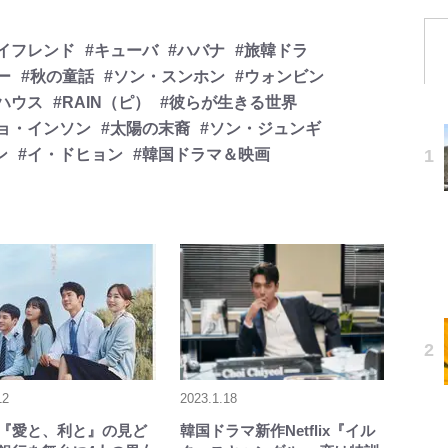
イフレンド
#キューバ
#ハバナ
#旅韓ドラ
ー
#秋の童話
#ソン・スンホン
#ウォンビン
ハウス
#RAIN（ピ）
#彼らが生きる世界
チョ・インソン
#太陽の末裔
#ソン・ジュンギ
ン
#イ・ドヒョン
#韓国ドラマ＆映画
12
2023.1.18
lix『愛と、利と』の見ど
韓国ドラマ新作Netflix『イル