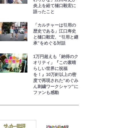
炎上を経て樋口毅宏に
語ったこと
「カルチャーは引用の
歴史である」江口寿史
と樋口毅宏、“引用と継
承”をめぐる対話
1万円超えも「納得のク
オリティ」『この素晴
らしい世界に祝福
を！』10万針以上の密
度で再現された“めぐみ
ん刺繍ワークシャツ”に
ファンも感動
錦織一清の写真集はな
ぜ私服なのか…高級ブ
ランドをやめ等身大の
自分を表現する現在
「ちゃんとおじいちゃ