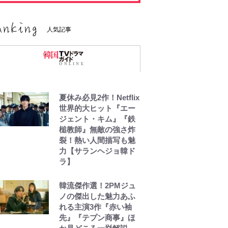
人気記事
夏休み必見2作！Netflix
世界的大ヒット『エー
ジェント・キム』『鉄
槌教師』無敵の強さ炸
裂！熱い人間描写も魅
力【サランヘジョ韓ド
ラ】
韓流傑作選！2PMジュ
ノの傑出した魅力あふ
れる主演3作『赤い袖
先』『テプン商事』ほ