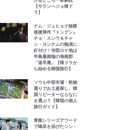
か見どころ一挙解説
【サランヘジョ韓ド
ラ】
ナム・ジュヒョク除隊
後復帰作『トングン』
チョ・スンウ＆チャ
ン・ヨンナムの熱演に
釘付け！寺院ロケ地は
半島最南端の海南郡
「道卒庵」【韓ドラか
ら始める韓国旅行】
ソウル中部市場・乾物
通りでお土産探し、韓
国リピーターならなに
を選ぶ？【韓国の個人
旅行ガイド】
青龍シリーズアワード
で喝采を浴びたシン・