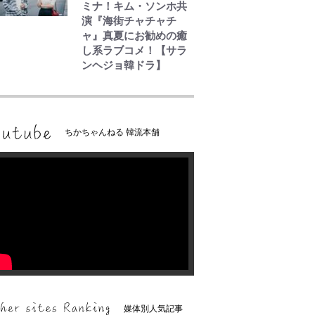
ミナ！キム・ソンホ共
演『海街チャチャチ
ャ』真夏にお勧めの癒
し系ラブコメ！【サラ
ンヘジョ韓ドラ】
ちかちゃんねる 韓流本舗
媒体別人気記事