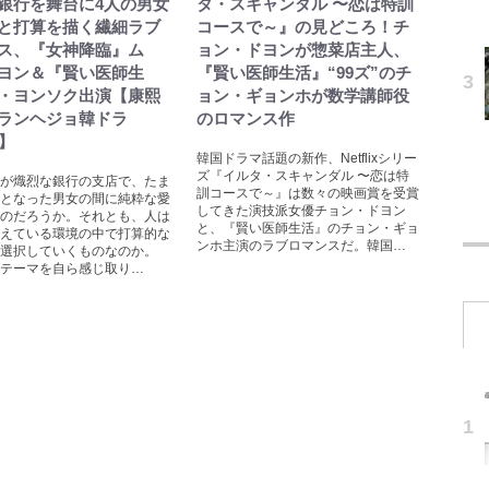
銀行を舞台に4人の男女
タ・スキャンダル 〜恋は特訓
と打算を描く繊細ラブ
コースで～』の見どころ！チ
ス、『女神降臨』ム
ョン・ドヨンが惣菜店主人、
ヨン＆『賢い医師生
『賢い医師生活』“99ズ”のチ
・ヨンソク出演【康熙
ョン・ギョンホが数学講師役
ランヘジョ韓ドラ
のロマンス作
〉】
韓国ドラマ話題の新作、Netflixシリー
ズ『イルタ・スキャンダル 〜恋は特
が熾烈な銀行の支店で、たま
訓コースで～』は数々の映画賞を受賞
となった男女の間に純粋な愛
してきた演技派女優チョン・ドヨン
のだろうか。それとも、人は
と、『賢い医師生活』のチョン・ギョ
えている環境の中で打算的な
ンホ主演のラブロマンスだ。韓国…
ら選択していくものなのか。
テーマを自ら感じ取り…