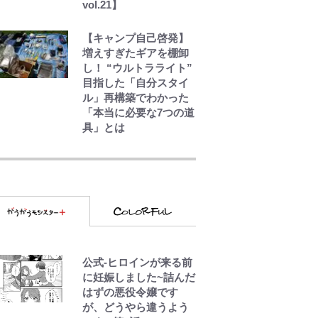
vol.21】
【キャンプ自己啓発】
増えすぎたギアを棚卸
し！ “ウルトラライト”
目指した「自分スタイ
ル」再構築でわかった
「本当に必要な7つの道
具」とは
千葉雄大、ほっそりイ
ケメン近影に「顔パン
パンだったのに」反
響 視聴者が想った激
変の納得理由
GLAY・TERU＆
PUFFY大貫亜美の“共
公式-ヒロインが来る前
演”ショットに「夫婦で
に妊娠しました~詰んだ
写ってるの尊い」 長
はずの悪役令嬢です
女はもう23歳
が、どうやら違うよう