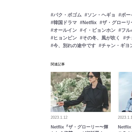
#パク・ボゴム
#ソン・ヘギョ
#ボー
#韓国ドラマ
#Netflix
#ザ・グローリ
#オールイン
#イ・ビョンホン
#フル
#ヒョンビン
#その冬、風が吹く
#
#今、別れの途中です
#チャン・ギヨ
関連記事
2023.1.12
2023.1.
Netflix『ザ・グローリー〜輝
Netf