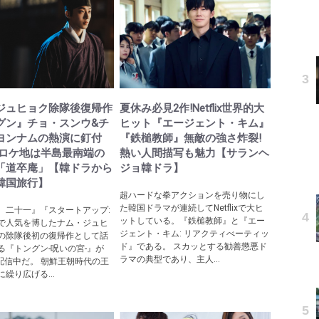
ジュヒョク除隊後復帰作
夏休み必見2作!Netflix世界的大
グン』チョ・スンウ&チ
ヒット『エージェント・キム』
ヨンナムの熱演に釘付
『鉄槌教師』無敵の強さ炸裂!
院ロケ地は半島最南端の
熱い人間描写も魅力【サランヘ
「道卒庵」【韓ドラから
ジョ韓ドラ】
韓国旅行】
超ハードな拳アクションを売り物にし
た韓国ドラマが連続してNetflixで大ヒ
、二十一』『スタートアップ:
ットしている。『鉄槌教師』と『エー
で人気を博したナム・ジュヒ
ジェント・キム: リアクティべーティッ
の除隊後初の復帰作として話
ド』である。 スカッとする勧善懲悪ド
る『トングン-呪いの宮-』が
ラマの典型であり、主人...
ixで配信中だ。 朝鮮王朝時代の王
繰り広げる...