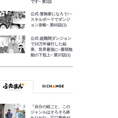
です~ 第1話
第2子妊娠のてんちむ
「私ってミルタン
公式-冒険家になろう! ~
ク？」「デカすぎ
スキルボードでダンジ
て...」“豊胸事情”と“体
ョン攻略~ 第65話(1)
重10kg増”も「こんな
可愛い妊婦おらん」
公式-超難関ダンジョン
で10万年修行した結
果、世界最強に~最弱無
能の下剋上~ 第37話(1)
空の轍と大地の雲と 第
1回
第3回 出版までの道の
り・その2
「自分の絵ごと、この
レビュー『仮面家族』
ジャンルはそろそろ終
悠木シュン・著
わりかな」江口寿史が