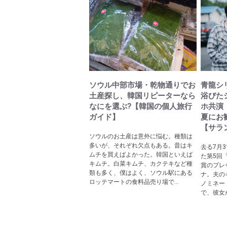
ソウル中部市場・乾物通りでお
青龍シ
土産探し、韓国リピーターなら
浴びた
なにを選ぶ?【韓国の個人旅行
ホ共演
ガイド】
夏にお
【サラ
ソウルのお土産は意外に悩む。種類は
多いが、それぞれ欠点もある。昔はキ
去る7月
ムチを買えばよかった。韓国といえば
た第5回
キムチ。白菜キムチ、カクテキなど種
賞のプレ
類も多く、僕はよく、ソウル駅にある
ナ。夫の
ロッテマートの食料品売り場で...
ノミネー
で、彼女