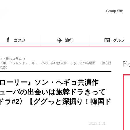
Group Site
💄
✈️
🍱
コスメ
旅行
グルメ
マ・推しコラム
『ボーイフレンド』、キューバの出会いは旅韓ドラきっての名場面！〈旅心誘
（概要）
ローリー』ソン・ヘギョ共演作
ューバの出会いは旅韓ドラきって
ドラ#2〉【ググっと深掘り！韓国ド
2023.1.31