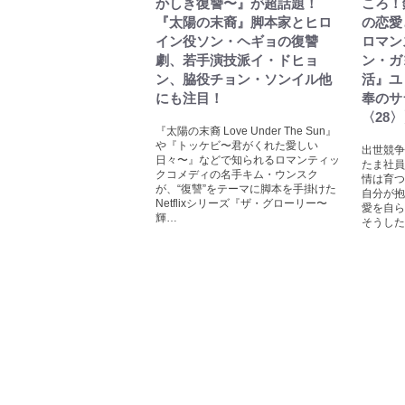
かしき復讐〜』が超話題！
ころ！
『太陽の末裔』脚本家とヒロ
の恋愛
イン役ソン・ヘギョの復讐
ロマン
劇、若手演技派イ・ドヒョ
ン・ガ
ン、脇役チョン・ソンイル他
活』ユ
にも注目！
奉のサ
〈28
『太陽の末裔 Love Under The Sun』
や『トッケビ〜君がくれた愛しい
出世競争
日々〜』などで知られるロマンティッ
たま社員
クコメディの名手キム・ウンスク
情は育つ
が、“復讐”をテーマに脚本を手掛けた
自分が抱
Netflixシリーズ『ザ・グローリー〜
愛を自
輝…
そうした