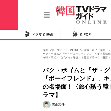
🎬
🎤
ドラマ & 映画
K-POP
韓国TVドラマガイド ONLINE
連載一覧
韓国ドラ
パク・ボゴムと『ザ・グローリー』ソン・ヘギョ共演作
う韓ドラ#2〉【ググっと深掘り！韓国ドラマ】 | 概要
パク・ボゴムと『ザ・グ
『ボーイフレンド』、キ
の名場面！〈旅心誘う韓
ラマ】
高山和佳