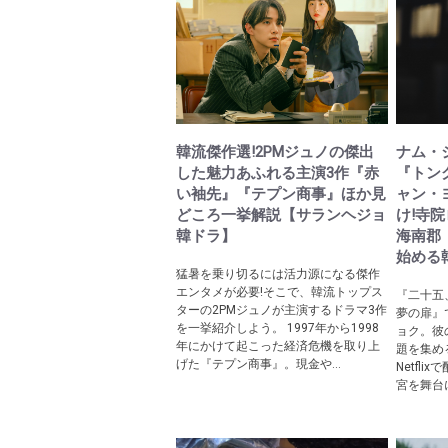
韓流傑作選!2PMジュノの傑出
ナム・
した魅力あふれる主演3作『赤
『トン
い袖先』『テプン商事』ほか見
ャン・
どころ一挙解説【サランヘジョ
け!寺
韓ドラ】
海南郡
始める
猛暑を乗り切るには活力源になる傑作
エンタメが必要!そこで、韓流トップス
『二十五
ターの2PMジュノが主演するドラマ3作
夢の扉』
を一挙紹介しよう。 1997年から1998
ョク。彼
年にかけて起こった経済危機を取り上
題を集め
げた『テプン商事』。現金や...
Netfl
宮を舞台に