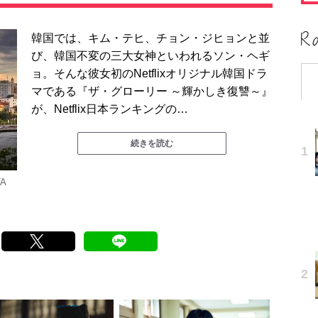
韓国では、キム・テヒ、チョン・ジヒョンと並
び、韓国不変の三大女神といわれるソン・ヘギ
ョ。そんな彼女初のNetflixオリジナル韓国ドラ
マである『ザ・グローリー ～輝かしき復讐～』
が、Netflix日本ランキングの…
続きを読む
A