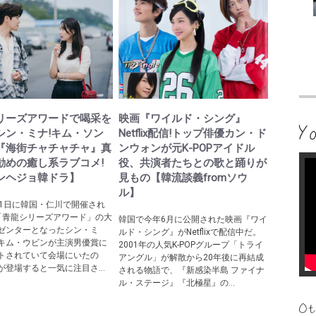
リーズアワードで喝采を
映画『ワイルド・シング』
シン・ミナ!キム・ソン
Netflix配信!トップ俳優カン・ド
『海街チャチャチャ』真
ンウォンが元K-POPアイドル
勧めの癒し系ラブコメ!
役、共演者たちとの歌と踊りが
ンヘジョ韓ドラ】
見もの【韓流談義fromソウ
ル】
31日に韓国・仁川で開催され
「青龍シリーズアワード」の大
韓国で今年6月に公開された映画『ワイ
ゼンターとなったシン・ミ
ルド・シング』がNetflixで配信中だ。
キム・ウビンが主演男優賞に
2001年の人気K-POPグループ「トライ
トされていて会場にいたの
アングル」が解散から20年後に再結成
が登場すると一気に注目さ...
される物語で、『新感染半島 ファイナ
ル・ステージ』『北極星』の...