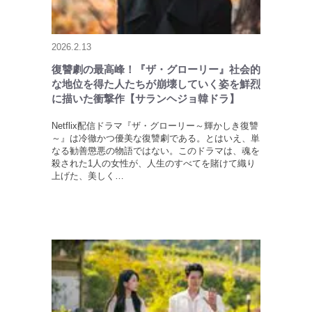
2026.2.13
復讐劇の最高峰！『ザ・グローリー』社会的
な地位を得た人たちが崩壊していく姿を鮮烈
に描いた衝撃作【サランヘジョ韓ドラ】
Netflix配信ドラマ『ザ・グローリー～輝かしき復讐
～』は冷徹かつ優美な復讐劇である。とはいえ、単
なる勧善懲悪の物語ではない。このドラマは、魂を
殺された1人の女性が、人生のすべてを賭けて織り
上げた、美しく…