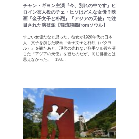
チャン・ギヨン主演『今、別れの中です』ヒ
ロイン友人役のチェ・ヒソはどんな女優？映
画『金子文子と朴烈』『アジアの天使』で注
目された演技派【韓流談義fromソウル】
すごい女優だなと思った。彼女が1920年代の日本
人、文子を演じた映画『金子文子と朴烈（パクヨ
ル）』を観たあと、現代の売れない歌手ソル役を演
じた『アジアの天使』を観たのだが、同じ俳優とは
思えなかった。 198…