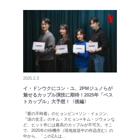
2025.2.3
イ・ドンウクにコン・ユ、2PMジュノらが
魅せるカップル演技に期待！2025年「ベス
トカップル」大予想！〈後編〉
『愛の不時着』のヒョンビン×ソン・イェジン、
『涙の女王』のキム・スヒョン×キム・ジウォンな
ど、ヒット作には最高のカップルが不可欠。そこ
で、2025年の待機作（現地放送中の作品含む）の
中から、「この2人は…