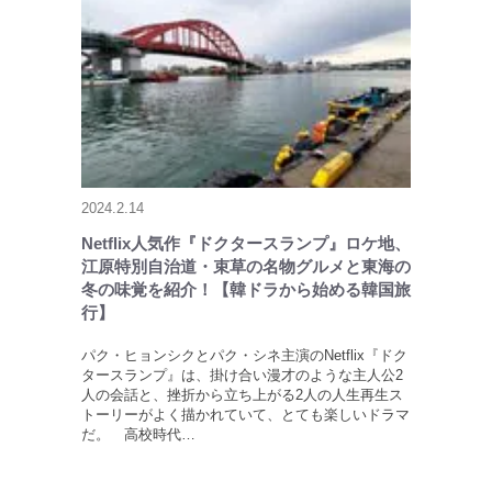
2024.2.14
Netflix人気作『ドクタースランプ』ロケ地、
江原特別自治道・束草の名物グルメと東海の
冬の味覚を紹介！【韓ドラから始める韓国旅
行】
パク・ヒョンシクとパク・シネ主演のNetflix『ドク
タースランプ』は、掛け合い漫才のような主人公2
人の会話と、挫折から立ち上がる2人の人生再生ス
トーリーがよく描かれていて、とても楽しいドラマ
だ。 高校時代…