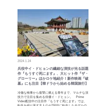
2024.1.24
兵役中イ・ドヒョンの繊細な演技が光る話題
作『もうすぐ死にます』、大ヒット作『ザ・
グローリー』ほかロケ地紹介！新作映画『破
墓』にも注目【韓ドラから始める韓国旅行】
冷徹な検事から復讐に燃える青年まで、マルチな演
技力で注目を集める俳優イ・ドヒョン。 Prime
Video配信中の注目作『もうすぐ死にます』では、
転生を繰り返す主人公が7回目に転生したモデルの