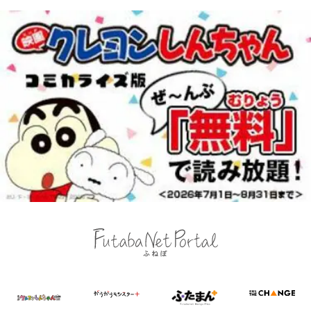
ゃかっけえわ｣