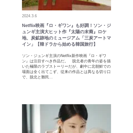
2024.3.6
Netflix映画『ロ・ギワン』も好調！ソン・ジ
ュンギ主演大ヒット作『太陽の末裔』ロケ
地、炭鉱跡地のミュージアム「三炭アートマ
イン」【韓ドラから始める韓国旅行】
ソン・ジュンギ主演のNetflix新作映画『ロ・ギワ
ン』は注目すべき作品だ。 脱北者の青年の姿を描
いた極限のラブストーリーだが、劇中に北朝鮮での
場面は全く出てこず、従来の作品とは異なる切り口
で、脱北と難民…