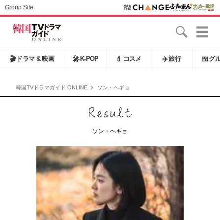
Group Site
🎬
ドラマ & 映画
🎤
K-POP
💄
コスメ
✈️
旅行
🍱
グ
韓国TVドラマガイド ONLINE
ソン・ヘギョ
ソン・ヘギョ