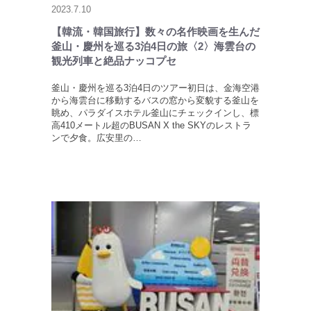
2023.7.10
【韓流・韓国旅行】数々の名作映画を生んだ
釜山・慶州を巡る3泊4日の旅〈2〉海雲台の
観光列車と絶品ナッコプセ
釜山・慶州を巡る3泊4日のツアー初日は、金海空港
から海雲台に移動するバスの窓から変貌する釜山を
眺め、パラダイスホテル釜山にチェックインし、標
高410メートル超のBUSAN X the SKYのレストラ
ンで夕食。広安里の…