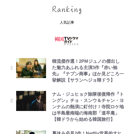
人気記事
韓流傑作選！2PMジュノの傑出し
た魅力あふれる主演3作『赤い袖
先』『テプン商事』ほか見どころ一
挙解説【サランヘジョ韓ドラ】
ナム・ジュヒョク除隊後復帰作『ト
ングン』チョ・スンウ＆チャン・ヨ
ンナムの熱演に釘付け！寺院ロケ地
は半島最南端の海南郡「道卒庵」
【韓ドラから始める韓国旅行】
夏休み必見2作！Netflix世界的大ヒ