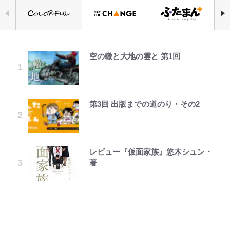
空の轍と大地の雲と 第1回
人気漫画家・江口寿史がお金がなく
「あまりにも強すぎる…」『呪術廻
毎日お風呂に入れたいゾ
宮崎麗果、“10キロ減”告白後の背
公式-魔王様、リトライ!R R第58話
｢最後の1枚…ワルぃゎ〜｣鈴木優磨
より快適な「車中泊」には、こんな
て原画を売却!? 画集『KING OF
戦≡』で描かれた、本編最強の呪術
骨・肋骨くっきりトレ姿に「痩せ過
(3)
が激勝翌日に写真12枚投稿→渾身
スタイルもアリ！ 初挑戦の「ハッ
POP』で起死回生！
師たちの「その後」 虎杖、東堂、
ぎてませんか」心配の声も 夫・黒
の“煽りショット”に興奮！｢最後の
チバックテント」簡単リビング設営
釘崎らの数十年後の姿とは
木啓司にはDV巡る逮捕報道
1枚までの壮大なフリ｣｢知念くんの
＆使い勝手は想像以上！「実践レ
ことどんだけ好きなんよｗ｣
ポ」
第3回 出版までの道のり・その2
武田久美子が“伝説の貝殻水着”の
じいちゃんの夏の思い出だゾ
公式-ヒロインが来る前に妊娠しま
「見るんじゃなかった」怪奇に心
ショートスリーパー堀大輔氏「人生
裏側を激白…ターニングポイントは
した~詰んだはずの悪役令嬢です
霊、未確認生命体まで…昭和キッズ
で初めての行動」生配信中に激怒＆
｢マジでなんちゅー作戦なの槙野監
【当事者が語る】“海なし県民”と
近藤真彦主演ハイティーン・ブギで
が、どうやら違うようです~ 第1話
を震え上がらせた「恐怖のテレビ番
物に乱暴にあたる姿の経緯釈明
督w｣ベンチ前に掲げられた｢マテ
海に行くなら教えてあげてほしい
のキス
組」
「犬がかわいそう」の声も
茶｣｢白い犬｣｢爆弾｣｢合コン｣のイラ
「3つの事」 あまりの“不慣れ”さが
レビュー『仮面家族』悠木シュン・
えびめしの流儀
公式-かたわれ令嬢が男装する理由
スト入り作戦ボードにファン困惑！
招いた「ガッカリ経験」レポ
「のりの芝居は観たいと」藤原紀香
著
第1話
｢想像よりデカくて吹いた｣
「ハイキュー!! おせち2027」の予
平子理沙・55歳、“年齢不変”のお
が明かす夫・片岡愛之助との関係
約がスタート！“春高”を見事表現
腹見せミニ丈スカート姿に驚きの声
青く美しい「幸せのブルービー」の
性…互いに一番のお客さんで刺激を
した三段重にファン感激「エモすぎ
「あゆかと思った」「どんだけ若い
｢なんじゃこりゃあああ！｣本田圭
正体とは？ 身近な場所で見つける
もらう存在
る」
んだよ」
佑の古巣ミラン、漆黒×蛍光レッド
コツを紹介【あなたのすぐそばにい
の超絶クールな新サードユニに世界
る「季節の虫」の探し方 vol.21】
が熱狂｢サードなのにズルい｣｢こり