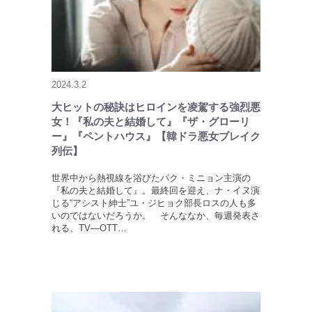
2024.3.2
大ヒットの秘訣はヒロインを凌駕する強烈悪
女！『私の夫と結婚して』『ザ・グローリ
ー』『ペントハウス』【韓ドラ悪女ブレイク
列伝】
世界中から熱視線を浴びたパク・ミニョン主演の
『私の夫と結婚して』。最終回を迎え、ナ・イヌ演
じる“アシスト紳士”ユ・ジヒョク部長ロスの人も多
いのではないだろうか。 そんななか、毎週発表さ
れる、TV―OTT…