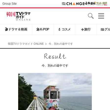
Group Site
🎬
ドラマ & 映画
🎤
K-POP
💄
コスメ
✈️
旅行
🍱
グ
韓国TVドラマガイド ONLINE
今、別れの途中です
今、別れの途中です