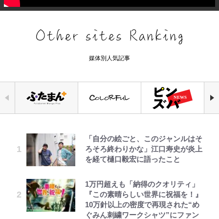
媒体別人気記事
「自分の絵ごと、このジャンルはそ
空の轍と大地の雲と 第1回
宮崎麗果、“10キロ減”告白後の背
錦織一清の写真集はなぜ私服なの
｢最後の1枚…ワルぃゎ〜｣鈴木優磨
公式-ヒロインが来る前に妊娠しま
【知ってる？「日本本土四極踏破証
えびめしの流儀
ろそろ終わりかな」江口寿史が炎上
骨・肋骨くっきりトレ姿に「痩せ過
か…高級ブランドをやめ等身大の自
が激勝翌日に写真12枚投稿→渾身
した~詰んだはずの悪役令嬢です
明書」】広島から本州4島の最南端
を経て樋口毅宏に語ったこと
ぎてませんか」心配の声も 夫・黒
分を表現する現在「ちゃんとおじい
の“煽りショット”に興奮！｢最後の
が、どうやら違うようです~ 第1話
へ「ドライブがてら行ってみた」意
木啓司にはDV巡る逮捕報道
ちゃんに」
1枚までの壮大なフリ｣｢知念くんの
外な結果！「車中泊レポート」
ことどんだけ好きなんよｗ｣
1万円超えも「納得のクオリティ」
第3回 出版までの道のり・その2
公式-聖女じゃないと追放されたの
オラの引越し物語 サボテン大襲撃
千葉雄大、ほっそりイケメン近影に
「のりの芝居は観たいと」藤原紀香
荒々しい「火山帯」の一端にいるこ
『この素晴らしい世界に祝福を！』
で、もふもふ従者(聖獣)とおにぎり
「顔パンパンだったのに」反響 視
が明かす夫・片岡愛之助との関係
｢なんじゃこりゃあああ！｣本田圭
とを体感！ 登頂約10分でも大迫力
10万針以上の密度で再現された“め
を握る 第53話(1)
聴者が想った激変の納得理由
性…互いに一番のお客さんで刺激を
佑の古巣ミラン、漆黒×蛍光レッド
「吾妻小富士」火口を1周する「1
ぐみん刺繍ワークシャツ”にファン