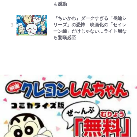
もらう存在
の超絶クールな新サードユニに世界
時間半ハイキング」パノラマ絶景レ
も感動
レビュー『仮面家族』悠木シュン・
公式-おっさん底辺治癒士と愛娘の
でっかい男になりたいゾ
が熱狂｢サードなのにズルい｣｢こり
ポ【福島県福島市】
村上佳菜子、“遠距離結婚”の夫と
著
辺境ライフ ~中年男が回復スキルに
ゃかっけえわ｣
藤原紀香が23年間続けるボランテ
『ちいかわ』ダークすぎる「長編シ
の再会にデレデレ…顔出し公開
覚醒して、英雄へ成り上がる~ 第82
ィア活動の原動力は…「偽善者だ」
「電気風呂の数は全国一」温泉じゃ
リーズ」の恐怖 映画化の「セイレ
「愛が足りない」不満を漏らしてい
話(1)
との声も跳ね返す“誰かの役に立ち
｢知念さんを煽ってたのと同じ
ないのに大満足！ 上高地帰りに寄
ーン編」だけじゃない…ライト層な
た過去も
たい”という思い
人？｣鹿島・鈴木優磨、大逆転勝利
りたい「林檎の湯屋 おぶ～」【山
ら驚嘆必至
後の“超・優等生インタビュー”が
帰り、今日はどこでととのう？
話題！｢試合中とのギャップw｣｢礼
vol.7】
儀正しいイケメンやな」