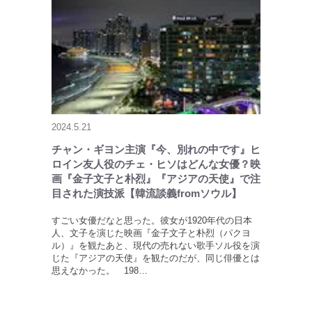
2024.5.21
チャン・ギヨン主演『今、別れの中です』ヒ
ロイン友人役のチェ・ヒソはどんな女優？映
画『金子文子と朴烈』『アジアの天使』で注
目された演技派【韓流談義fromソウル】
すごい女優だなと思った。彼女が1920年代の日本
人、文子を演じた映画『金子文子と朴烈（パクヨ
ル）』を観たあと、現代の売れない歌手ソル役を演
じた『アジアの天使』を観たのだが、同じ俳優とは
思えなかった。 198…