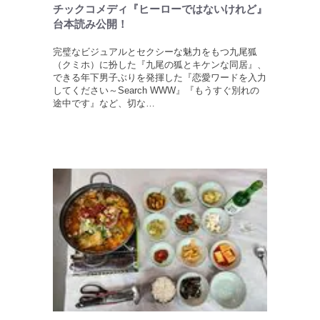
チックコメディ『ヒーローではないけれど』
台本読み公開！
完璧なビジュアルとセクシーな魅力をもつ九尾狐
（クミホ）に扮した『九尾の狐とキケンな同居』、
できる年下男子ぶりを発揮した『恋愛ワードを入力
してください～Search WWW』『もうすぐ別れの
途中です』など、切な…