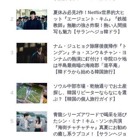
夏休み必見2作！Netflix世界的大ヒ
ット『エージェント・キム』『鉄槌
教師』無敵の強さ炸裂！熱い人間描
写も魅力【サランヘジョ韓ドラ】
ナム・ジュヒョク除隊後復帰作『ト
ングン』チョ・スンウ＆チャン・ヨ
ンナムの熱演に釘付け！寺院ロケ地
は半島最南端の海南郡「道卒庵」
【韓ドラから始める韓国旅行】
ソウル中部市場・乾物通りでお土産
探し、韓国リピーターならなにを選
ぶ？【韓国の個人旅行ガイド】
青龍シリーズアワードで喝采を浴び
たシン・ミナ！キム・ソンホ共演
『海街チャチャチャ』真夏にお勧め
の癒し系ラブコメ！【サランヘジョ