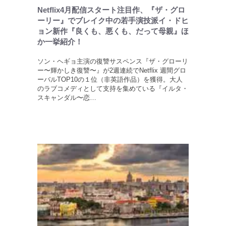
Netflix4月配信スタート注目作、『ザ・グロ
ーリー』でブレイク中の若手演技派イ・ドヒ
ョン新作『良くも、悪くも、だって母親』ほ
か一挙紹介！
ソン・ヘギョ主演の復讐サスペンス『ザ・グローリ
ー〜輝かしき復讐〜』が2週連続でNetflix 週間グロ
ーバルTOP10の１位（非英語作品）を獲得。大人
のラブコメディとして支持を集めている『イルタ・
スキャンダル〜恋…