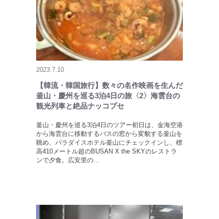
2023.7.10
【韓流・韓国旅行】数々の名作映画を生んだ
釜山・慶州を巡る3泊4日の旅〈2〉海雲台の
観光列車と絶品ナッコプセ
釜山・慶州を巡る3泊4日のツアー初日は、金海空港
から海雲台に移動するバスの窓から変貌する釜山を
眺め、パラダイスホテル釜山にチェックインし、標
高410メートル超のBUSAN X the SKYのレストラ
ンで夕食。広安里の…