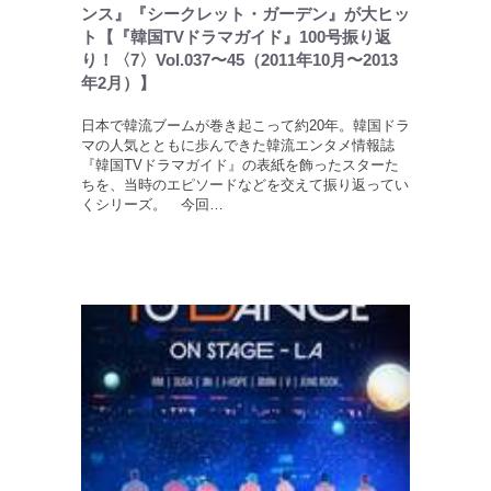
ンス』『シークレット・ガーデン』が大ヒッ
ト【『韓国TVドラマガイド』100号振り返
り！〈7〉Vol.037〜45（2011年10月〜2013
年2月）】
日本で韓流ブームが巻き起こって約20年。韓国ドラ
マの人気とともに歩んできた韓流エンタメ情報誌
『韓国TVドラマガイド』の表紙を飾ったスターた
ちを、当時のエピソードなどを交えて振り返ってい
くシリーズ。 今回…