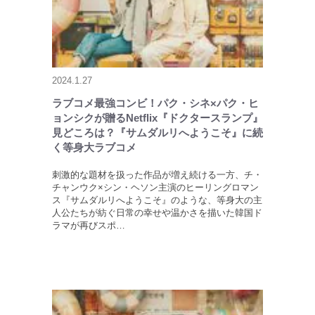
2024.1.27
ラブコメ最強コンビ！パク・シネ×パク・ヒ
ョンシクが贈るNetflix『ドクタースランプ』
見どころは？『サムダルリへようこそ』に続
く等身大ラブコメ
刺激的な題材を扱った作品が増え続ける一方、チ・
チャンウク×シン・ヘソン主演のヒーリングロマン
ス『サムダルリへようこそ』のような、等身大の主
人公たちが紡ぐ日常の幸せや温かさを描いた韓国ド
ラマが再びスポ…