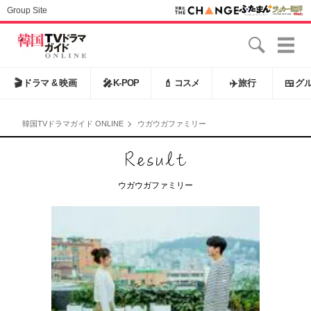
Group Site
🎬
ドラマ & 映画
🎤
K-POP
💄
コスメ
✈️
旅行
🍱
グ
韓国TVドラマガイド ONLINE
ウガウガファミリー
ウガウガファミリー