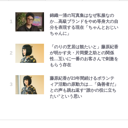
錦織一清の写真集はなぜ私服なの
千葉雄大、ほっそりイケメン近影に
「自分の絵ごと、このジャンルはそ
空の轍と大地の雲と 第1回
えびめしの流儀
公式-ヒロインが来る前に妊娠しま
【知ってる？「日本本土四極踏破証
｢なんじゃこりゃあああ！｣本田圭
か…高級ブランドをやめ等身大の自
「顔パンパンだったのに」反響 視
ろそろ終わりかな」江口寿史が炎上
した~詰んだはずの悪役令嬢です
明書」】広島から本州4島の最南端
佑の古巣ミラン、漆黒×蛍光レッド
分を表現する現在「ちゃんとおじい
聴者が想った激変の納得理由
を経て樋口毅宏に語ったこと
が、どうやら違うようです~ 第1話
へ「ドライブがてら行ってみた」意
の超絶クールな新サードユニに世界
ちゃんに」
外な結果！「車中泊レポート」
が熱狂｢サードなのにズルい｣｢こり
ゃかっけえわ｣
宮崎麗果、“10キロ減”告白後の背
1万円超えも「納得のクオリティ」
第3回 出版までの道のり・その2
オラの引越し物語 サボテン大襲撃
公式-おっさん底辺治癒士と愛娘の
「のりの芝居は観たいと」藤原紀香
荒々しい「火山帯」の一端にいるこ
骨・肋骨くっきりトレ姿に「痩せ過
『この素晴らしい世界に祝福を！』
辺境ライフ ~中年男が回復スキルに
が明かす夫・片岡愛之助との関係
とを体感！ 登頂約10分でも大迫力
｢最後の1枚…ワルぃゎ〜｣鈴木優磨
ぎてませんか」心配の声も 夫・黒
10万針以上の密度で再現された“め
覚醒して、英雄へ成り上がる~ 第82
性…互いに一番のお客さんで刺激を
「吾妻小富士」火口を1周する「1
が激勝翌日に写真12枚投稿→渾身
木啓司にはDV巡る逮捕報道
ぐみん刺繍ワークシャツ”にファン
話(1)
もらう存在
時間半ハイキング」パノラマ絶景レ
の“煽りショット”に興奮！｢最後の
も感動
レビュー『仮面家族』悠木シュン・
でっかい男になりたいゾ
ポ【福島県福島市】
1枚までの壮大なフリ｣｢知念くんの
村上佳菜子、“遠距離結婚”の夫と
公式-聖女じゃないと追放されたの
著
ことどんだけ好きなんよｗ｣
藤原紀香が23年間続けるボランテ
の再会にデレデレ…顔出し公開
『ちいかわ』ダークすぎる「長編シ
で、もふもふ従者(聖獣)とおにぎり
ィア活動の原動力は…「偽善者だ」
「電気風呂の数は全国一」温泉じゃ
「愛が足りない」不満を漏らしてい
リーズ」の恐怖 映画化の「セイレ
を握る 第53話(1)
との声も跳ね返す“誰かの役に立ち
ないのに大満足！ 上高地帰りに寄
｢知念さんを煽ってたのと同じ
た過去も
ーン編」だけじゃない…ライト層な
たい”という思い
りたい「林檎の湯屋 おぶ～」【山
人？｣鹿島・鈴木優磨、大逆転勝利
ら驚嘆必至
帰り、今日はどこでととのう？
後の“超・優等生インタビュー”が
vol.7】
話題！｢試合中とのギャップw｣｢礼
儀正しいイケメンやな」