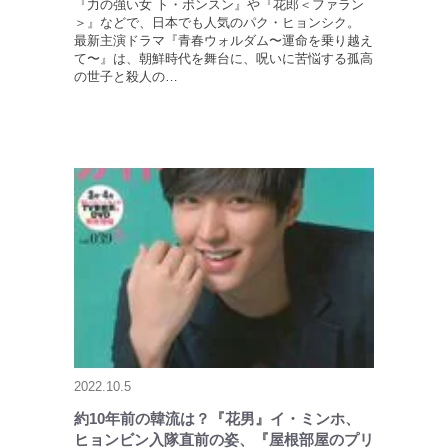
『力の強い女 ト・ボンスン』や『花郎＜ファラン
＞』などで、日本でも人気のパク・ヒョンシク。
最新主演ドラマ『青春ウォルダム〜運命を乗り越え
て〜』は、朝鮮時代を舞台に、呪いに苦悩する孤高
の世子と殺人の…
2022.10.5
約10年前の韓流は？『花男』イ・ミンホ、
ヒョンビン入隊直前の姿、『屋根部屋のプリ