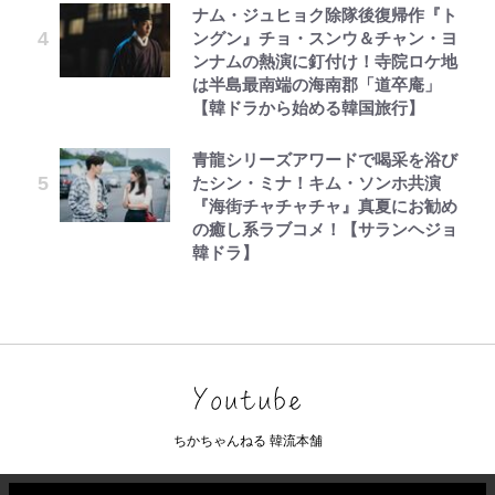
ナム・ジュヒョク除隊後復帰作『ト
ングン』チョ・スンウ＆チャン・ヨ
ンナムの熱演に釘付け！寺院ロケ地
は半島最南端の海南郡「道卒庵」
【韓ドラから始める韓国旅行】
青龍シリーズアワードで喝采を浴び
たシン・ミナ！キム・ソンホ共演
『海街チャチャチャ』真夏にお勧め
の癒し系ラブコメ！【サランヘジョ
韓ドラ】
ちかちゃんねる 韓流本舗