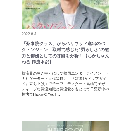
2022.8.4
『梨泰院クラス』からハリウッド進出のパ
ク・ソジュン、取材で感じた"男らしさ"の魅
力と俳優としての才能を分析！【ちかちゃん
ねる 韓流本舗】
韓流界の生き字引にして韓国エンターテイメント・
ナビゲーター・田代親世と、『韓国TVドラマガイ
ド』立ち上げ人でチーフエディター・高橋尚子が、
ディープな韓流知識と韓流愛をもとに毎日更新中の
愉快でHappyなYouT…