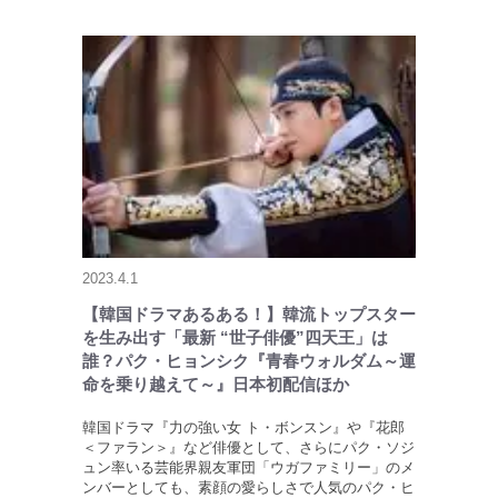
2023.4.1
【韓国ドラマあるある！】韓流トップスター
を生み出す「最新 “世子俳優”四天王」は
誰？パク・ヒョンシク『青春ウォルダム～運
命を乗り越えて～』日本初配信ほか
韓国ドラマ『力の強い女 ト・ボンスン』や『花郎
＜ファラン＞』など俳優として、さらにパク・ソジ
ュン率いる芸能界親友軍団「ウガファミリー」のメ
ンバーとしても、素顔の愛らしさで人気のパク・ヒ