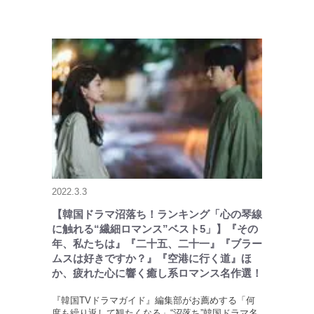
2022.3.3
【韓国ドラマ沼落ち！ランキング「心の琴線
に触れる“繊細ロマンス”ベスト5」】『その
年、私たちは』『二十五、二十一』『ブラー
ムスは好きですか？』『空港に行く道』ほ
か、疲れた心に響く癒し系ロマンス名作選！
『韓国TVドラマガイド』編集部がお薦めする「何
度も繰り返して観たくなる」“沼落ち”韓国ドラマ名