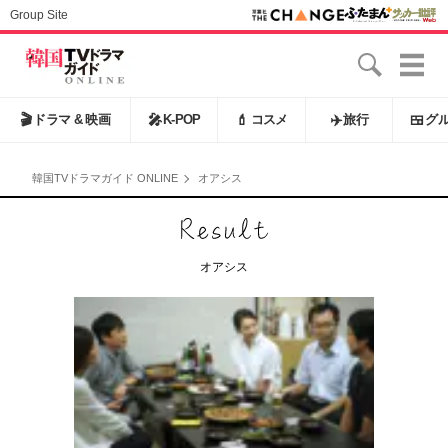
Group Site
🎬
ドラマ & 映画
🎤
K-POP
💄
コスメ
✈️
旅行
🍱
グ
韓国TVドラマガイド ONLINE
オアシス
オアシス