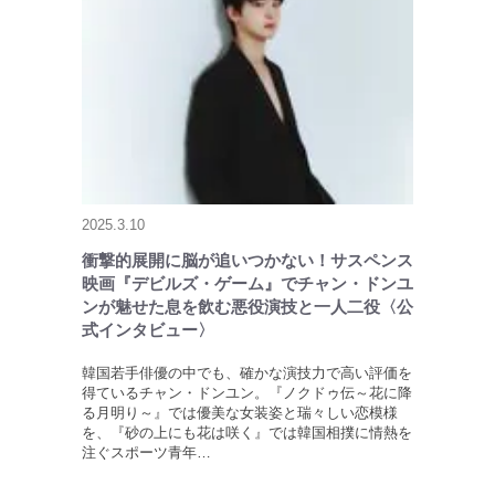
2025.3.10
衝撃的展開に脳が追いつかない！サスペンス
映画『デビルズ・ゲーム』でチャン・ドンユ
ンが魅せた息を飲む悪役演技と一人二役〈公
式インタビュー〉
韓国若手俳優の中でも、確かな演技力で高い評価を
得ているチャン・ドンユン。『ノクドゥ伝～花に降
る月明り～』では優美な女装姿と瑞々しい恋模様
を、『砂の上にも花は咲く』では韓国相撲に情熱を
注ぐスポーツ青年…