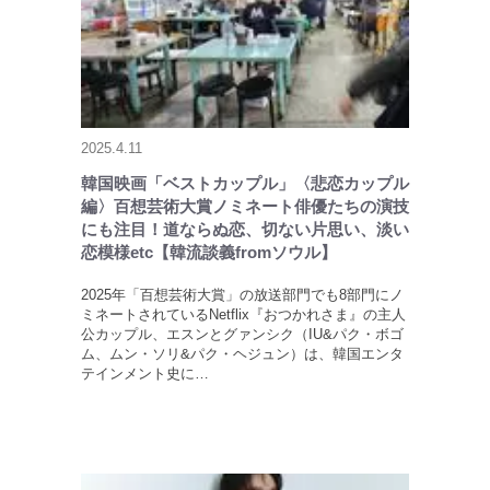
2025.4.11
韓国映画「ベストカップル」〈悲恋カップル
編〉百想芸術大賞ノミネート俳優たちの演技
にも注目！道ならぬ恋、切ない片思い、淡い
恋模様etc【韓流談義fromソウル】
2025年「百想芸術大賞」の放送部門でも8部門にノ
ミネートされているNetflix『おつかれさま』の主人
公カップル、エスンとグァンシク（IU&パク・ボゴ
ム、ムン・ソリ&パク・ヘジュン）は、韓国エンタ
テインメント史に…