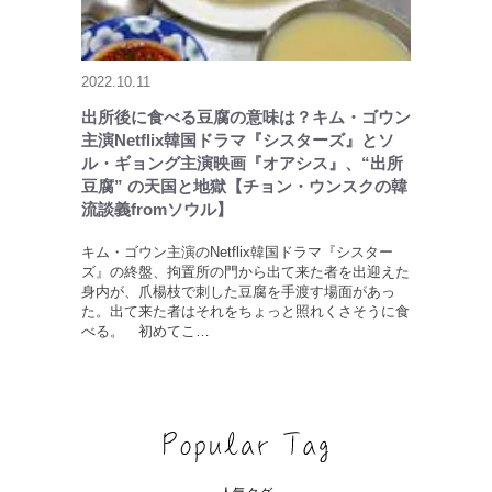
2022.10.11
出所後に食べる豆腐の意味は？キム・ゴウン
主演Netflix韓国ドラマ『シスターズ』とソ
ル・ギョング主演映画『オアシス』、“出所
豆腐” の天国と地獄【チョン・ウンスクの韓
流談義fromソウル】
キム・ゴウン主演のNetflix韓国ドラマ『シスター
ズ』の終盤、拘置所の門から出て来た者を出迎えた
身内が、爪楊枝で刺した豆腐を手渡す場面があっ
た。出て来た者はそれをちょっと照れくさそうに食
べる。 初めてこ…