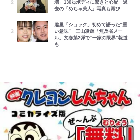
増」130㎏ボディに驚きと心配 過
浦和と千葉の首をかしげる主力放
アユは「怒らせて掛ける」魚だっ
できそうな「意味深な表紙連載」
か…高級ブランドをやめ等身大の自
国は捨て“白魔導士”となり旅に出
去の「めちゃ美人」写真も再び
出、柏リカルドの下で新加入2人が
た！ ルアーを追わせて釣りあげる
「神」エネルの月での展開に、元王
分を表現する現在「ちゃんとおじい
る~ 第12話(1)
化ける！Jリーグに必要な外国人選
「アユイング」のオリジナリティ＆
下七武海の謎めいた過去も…
ちゃんに」
ボンジュールでポンジュースだゾ
レビュー『仮面家族』悠木シュン・
手は【Jリーグ開幕｢初めての秋春
おもしろさを知る
趣里「ショック」初めて語った“重
公式-だって、あなたが浮気をした
著
制｣の大激論】(4)
南や和也だけじゃない！『タッチ』
誹謗中傷も「『そうせざるを得ない
い意味” 三山凌輝「無反省メー
から 第9話(1)
やってはいけない！「キャンプツー
上杉達也の才能を「いち早く見出し
事情』がある」…山尾志桜里が
ル」文春第2弾で“一家の限界”報道
W杯クオーター制への大反発か、
リング」での「NGパッキング」7
た人物たち」
SNSのバッシングにも向き合う理
も
FIFA会長を追い詰めた｢欧州のボイ
選！ 安全＆快適につながる「荷物
由と独自メンタル術
コット｣と再選の行方【FIFA3兆円
の順序や位置」積載のコツとは？
の野望と2度のオウンゴール、来年
「実体験レポ」
3月の会長選】(3)