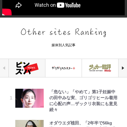
媒体別人気記事
「危ない」「やめて」第1子妊娠中
公式-婚約破棄されたのでお掃除メ
｢お土産最高すぎ笑｣｢どうやって入
浅草は日本の心だゾ
荒々しい「火山帯」の一端にいるこ
空の轍と大地の雲と 第1回
ファミマと『VIVANT』第2シーズ
元衆院議員・山尾志桜里が語る誹謗
の田中みな実、ゴリゴリヒール着用
イドになったら笑わない貴公子様に
手？｣ブライトン帰還の三笘薫、同
とを体感！ 登頂約10分でも大迫力
ンのコラボがスタート！ “別班饅
中傷動画…「計り知れない」切り抜
に心配の声…ザックリ衣装にも意見
溺愛されました 第27話(3)
僚に“ポケカ”をプレゼント！｢薫の
「吾妻小富士」火口を1周する「1
頭”や限定グッズ登場にファン感激
き落選運動の影響と今語る「保育園
続々
笑顔見れてよかった｣｢大喜びのリ
時間半ハイキング」パノラマ絶景レ
「これは買うしかない！」
落ちた日本死ね」
ュテル可愛すぎ｣
ポ【福島県福島市】
公式-苦節四年、理想の聖女を演じ
とうちゃんが出世するゾ
第3回 出版までの道のり・その2
オダウエダ植田、「2年半で56kg
『ONE PIECE』今後の展開に絡ん
錦織一清の写真集はなぜ私服なの
るのに疲れました ~便利屋扱いする