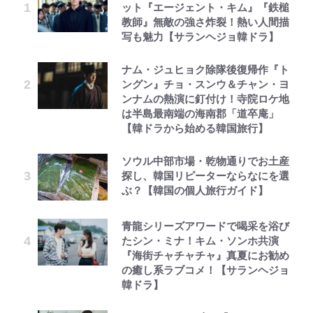
ット『エージェント・キム』『鉄槌
教師』無敵の強さ炸裂！熱い人間描
写も魅力【サランヘジョ韓ドラ】
ナム・ジュヒョク除隊後復帰作『ト
ングン』チョ・スンウ＆チャン・ヨ
ンナムの熱演に釘付け！寺院ロケ地
は半島最南端の海南郡「道卒庵」
【韓ドラから始める韓国旅行】
ソウル中部市場・乾物通りでお土産
探し、韓国リピーターならなにを選
ぶ？【韓国の個人旅行ガイド】
青龍シリーズアワードで喝采を浴び
たシン・ミナ！キム・ソンホ共演
『海街チャチャチャ』真夏にお勧め
の癒し系ラブコメ！【サランヘジョ
韓ドラ】