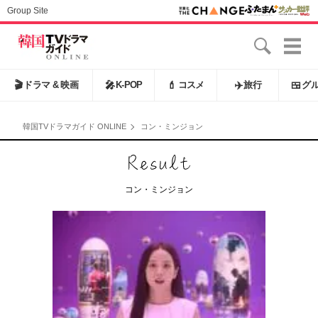
Group Site
🎬
ドラマ & 映画
🎤
K-POP
💄
コスメ
✈️
旅行
🍱
グ
韓国TVドラマガイド ONLINE
コン・ミンジョン
コン・ミンジョン