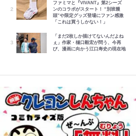
ファミマと『VIVANT』第2シーズ
浅草は日本の心だゾ
公式-ヒロインが来る前に妊娠しま
GLAY・TERU＆PUFFY大貫亜美
第3回 出版までの道のり・その2
錦織一清が語る還暦からの新たな挑
ンのコラボがスタート！ “別班饅
した~詰んだはずの悪役令嬢です
の“共演”ショットに「夫婦で写っ
戦…少年隊の分岐点と60代で挑む
青く美しい「幸せのブルービー」の
浦和と千葉の首をかしげる主力放
頭”や限定グッズ登場にファン感激
が、どうやら違うようです~ 第2話
てるの尊い」 長女はもう23歳
映画監督作『僕は瞳に恋してる』
正体とは？ 身近な場所で見つける
出、柏リカルドの下で新加入2人が
「これは買うしかない！」
(1)
コツを紹介【あなたのすぐそばにい
化ける！Jリーグに必要な外国人選
ボーちゃんの一途な気持ちだゾ
オダウエダ植田、「2年半で56kg
レビュー『仮面家族』悠木シュン・
る「季節の虫」の探し方 vol.21】
手は【Jリーグ開幕｢初めての秋春
「まだ2枚しか描けてないんだよね
公式-最強宮廷指南役のおっさん、
藤原紀香が23年間続けるボランテ
増」130㎏ボディに驚きと心配 過
著
制｣の大激論】(4)
ぇ」作家・樋口毅宏が問う、今再
追放された僻地で無双する~幻とな
ィア活動の原動力は…「偽善者だ」
去の「めちゃ美人」写真も再び
アユは「怒らせて掛ける」魚だっ
び、漫画に向かう江口寿史の現在地
った種族の美少女たちを育てて辺境
との声も跳ね返す“誰かの役に立ち
た！ ルアーを追わせて釣りあげる
｢守り方かっこよすぎ｣上田綺世が
を開拓~ 第23話(3)
たい”という思い
「アユイング」のオリジナリティ＆
妻の“ワンオペ騒動”に家族写真で
おもしろさを知る
アンサー！ボールも嫁の炎上も収め
る“神対応”に新婚の板倉、久保、
長友夫妻も続々エール！