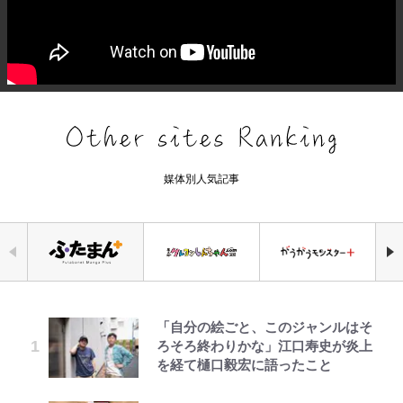
媒体別人気記事
「自分の絵ごと、このジャンルはそ
でっかい男になりたいゾ
公式-ヒロインが来る前に妊娠しま
千葉雄大、ほっそりイケメン近影に
錦織一清の写真集はなぜ私服なの
荒々しい「火山帯」の一端にいるこ
空の轍と大地の雲と 第1回
｢めーっちゃオシャじゃん｣中田英
ろそろ終わりかな」江口寿史が炎上
した~詰んだはずの悪役令嬢です
「顔パンパンだったのに」反響 視
か…高級ブランドをやめ等身大の自
とを体感！ 登頂約10分でも大迫力
寿やトッティも愛した名門ローマ、
を経て樋口毅宏に語ったこと
が、どうやら違うようです~ 第1話
聴者が想った激変の納得理由
分を表現する現在「ちゃんとおじい
「吾妻小富士」火口を1周する「1
新アウェイユニが大評判！｢カッコ
ちゃんに」
時間半ハイキング」パノラマ絶景レ
いい｣｢好きなデザイン｣｢今年は2nd
ポ【福島県福島市】
買おうかな｣