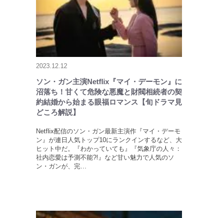
2023.12.12
ソン・ガン主演Netflix『マイ・デーモン』に
沼落ち！甘くて危険な悪魔と財閥相続者の契
約結婚から始まる眼福ロマンス【旬ドラマ見
どころ解説】
Netflix配信のソン・ガン最新主演作『マイ・デーモ
ン』が連日人気トップ10にランクインするなど、大
ヒット中だ。『わかっていても』『気象庁の人々：
社内恋愛は予測不能?!』など甘い魅力で人気のソ
ン・ガンが、完…