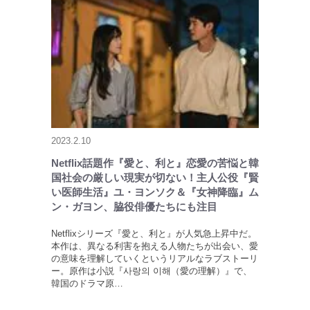
2023.2.10
Netflix話題作『愛と、利と』恋愛の苦悩と韓
国社会の厳しい現実が切ない！主人公役『賢
い医師生活』ユ・ヨンソク＆『女神降臨』ム
ン・ガヨン、脇役俳優たちにも注目
Netflixシリーズ『愛と、利と』が人気急上昇中だ。
本作は、異なる利害を抱える人物たちが出会い、愛
の意味を理解していくというリアルなラブストーリ
ー。原作は小説『사랑의 이해（愛の理解）』で、
韓国のドラマ原…