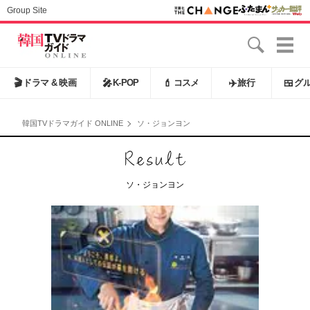
Group Site
🎬
ドラマ & 映画
🎤
K-POP
💄
コスメ
✈️
旅行
🍱
グ
韓国TVドラマガイド ONLINE
ソ・ジョンヨン
ソ・ジョンヨン