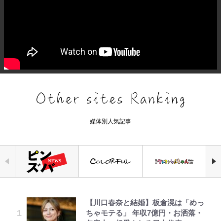
媒体別人気記事
【川口春奈と結婚】板倉滉は「めっ
空の轍と大地の雲と 第1回
ボンジュールでポンジュースだゾ
アユは「怒らせて掛ける」魚だっ
公式-ヒロインが来る前に妊娠しま
三代目魚武濱田成夫「すっごい勉強
【W杯】日本代表FW上田綺世の爆
令和のNBAを先取りしていた!?
ちゃモテる」 年収7億円・お洒落・
た！ ルアーを追わせて釣りあげる
した~詰んだはずの悪役令嬢です
ができない阿呆」が京都の名門美術
美女モデル妻｢ワンオペ苦言｣で動
『SLAM DUNK』が30年前に描い