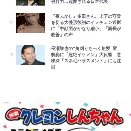
包容力…超愛される日本代表
「アユイング」のオリジナリティ＆
が、どうやら違うようです~ 第1話
高校に受かった理由「落ちたと思っ
画削除の波紋…一方で株を上げ続け
た「驚きの戦術」ストレッチ5に大
おもしろさを知る
てたので合格発表も行かなかったん
る大谷翔平妻｢最強の処世術」
型ポイントガードも…
です」
『夜ふかし』多田さん、上下の顎骨
第3回 出版までの道のり・その2
ボーちゃんの一途な気持ちだゾ
公式-辺境領主の俺は悪役令嬢とし
【南会津に要チェックのキャンプ場
｢たのむ。売ってくれ｣松田直樹さ
放送40周年『機動戦士ガンダム
を切る大整形後初のイメチェン近影
て追放された嫁のため、大国を滅ぼ
あり！】観光名所「大内宿」まで
FRUITS ZIPPER鎮西寿々歌が語る
ん急逝から15年…横浜FMが開幕戦
ZZ』いまだ語り継がれる「伝説の
に「中顔面がかなり縮小」「面長が
すことにした。 第1話(1)
10分＆100％源泉風呂に入り放題！
『天才てれびくん』時代の学びと
で着る追悼Tシャツにファン熱望
トンデモシーン」 「Zザク」に
改善」の声
「こぼうしの湯 洗心亭キャンプサ
22歳でアイドルの道を切り拓いた
｢買いたい…そして選手と一緒に着
「謎の光」も…
レビュー『仮面家族』悠木シュン・
とうちゃんが出世するゾ
公式-辺境領主の俺は悪役令嬢とし
イト」
「人生最大の決断」
たい｣
長瀬智也の“角刈りちっく短髪”変
著
て追放された嫁のため、大国を滅ぼ
「あまりにも破格すぎる…」
貌姿に「超絶イケメン」大反響 意
すことにした。 第2話(2)
【夏は涼しい長野で「車中泊」旅】
FRUITS ZIPPER鎮西寿々歌に訪れ
超大物女優との熱愛報道でも話題！
『BLEACH 千年血戦篇』限定21ア
味深「スネ毛ハラスメント」にも注
良質な湯は “山の恵み”！ 満足度を
た最大のピンチ「身体がいうことを
板倉滉所属アヤックスの｢カッコよ
イテムがサンキューマートに初登
目
上げてくれる「温泉付きRVパー
きかない…」多忙な日々を乗り越え
すぎる｣黒×金の新アウェイユニに
場！豊富なラインナップにファンも
ク」おすすめ3選
る“意外な回復方法”
反響！｢これは買い｣｢ここ10年でベ
驚愕
スト｣