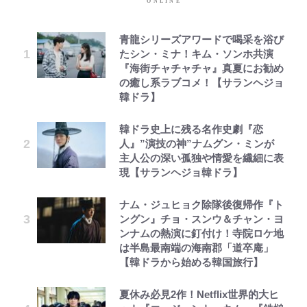
青龍シリーズアワードで喝采を浴び
たシン・ミナ！キム・ソンホ共演
『海街チャチャチャ』真夏にお勧め
の癒し系ラブコメ！【サランヘジョ
韓ドラ】
韓ドラ史上に残る名作史劇『恋
人』”演技の神”ナムグン・ミンが
主人公の深い孤独や情愛を繊細に表
現【サランヘジョ韓ドラ】
ナム・ジュヒョク除隊後復帰作『ト
ングン』チョ・スンウ＆チャン・ヨ
ンナムの熱演に釘付け！寺院ロケ地
は半島最南端の海南郡「道卒庵」
【韓ドラから始める韓国旅行】
夏休み必見2作！Netflix世界的大ヒ