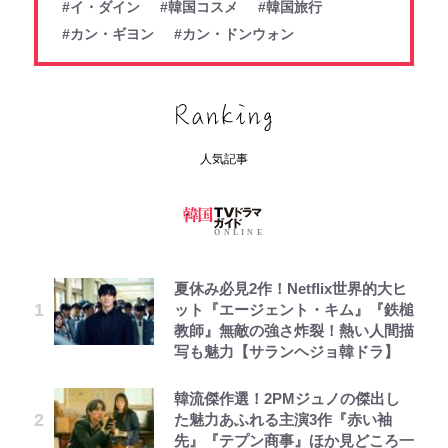
#イ・ダイン
#韓国コスメ
#韓国旅行
#カン・ギヨン
#カン・ドンウォン
人気記事
夏休み必見2作！Netflix世界的大ヒ
ット『エージェント・キム』『鉄槌
教師』無敵の強さ炸裂！熱い人間描
写も魅力【サランヘジョ韓ドラ】
韓流傑作選！2PMジュノの傑出し
た魅力あふれる主演3作『赤い袖
先』『テプン商事』ほか見どころ一