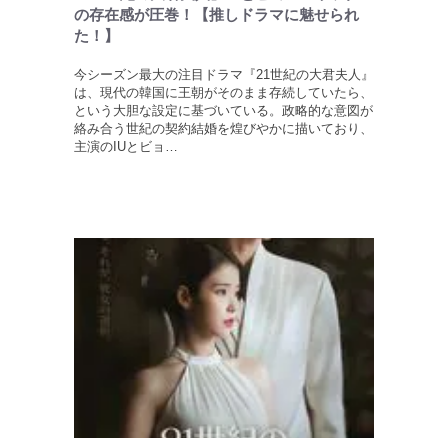
の存在感が圧巻！【推しドラマに魅せられ
た！】
今シーズン最大の注目ドラマ『21世紀の大君夫人』
は、現代の韓国に王朝がそのまま存続していたら、
という大胆な設定に基づいている。政略的な意図が
絡み合う世紀の契約結婚を煌びやかに描いており、
主演のIUとビョ…