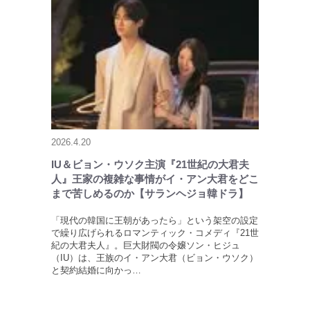
2026.4.20
IU＆ビョン・ウソク主演『21世紀の大君夫
人』王家の複雑な事情がイ・アン大君をどこ
まで苦しめるのか【サランヘジョ韓ドラ】
「現代の韓国に王朝があったら」という架空の設定
で繰り広げられるロマンティック・コメディ『21世
紀の大君夫人』。巨大財閥の令嬢ソン・ヒジュ
（IU）は、王族のイ・アン大君（ビョン・ウソク）
と契約結婚に向かっ…