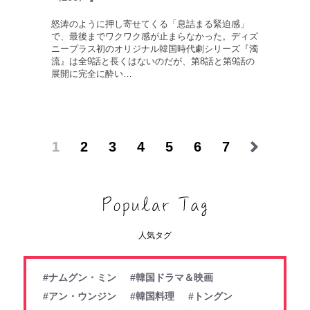
怒涛のように押し寄せてくる「息詰まる緊迫感」
で、最後までワクワク感が止まらなかった。ディズ
ニープラス初のオリジナル韓国時代劇シリーズ『濁
流』は全9話と長くはないのだが、第8話と第9話の
展開に完全に酔い…
1
2
3
4
5
6
7
人気タグ
#ナムグン・ミン
#韓国ドラマ＆映画
#アン・ウンジン
#韓国料理
#トングン