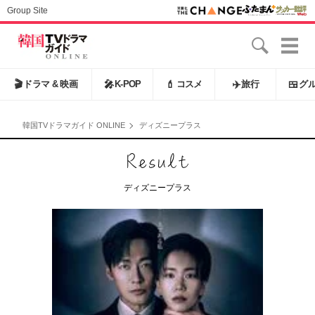
Group Site
🎬
ドラマ & 映画
🎤
K-POP
💄
コスメ
✈️
旅行
🍱
グ
韓国TVドラマガイド ONLINE
ディズニープラス
ディズニープラス