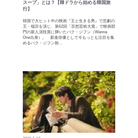
スープ」とは？【韓ドラから始める韓国旅
行】
韓国で大ヒット中の映画『王と生きる男』で悲劇の
王・端宗を演じ、第62回「百想芸術大賞」で映画部
門の新人演技賞に輝いたパク・ジフン（Wanna
One出身）。 新進俳優として今もっとも注目を集
めるパク・ジフン扮…