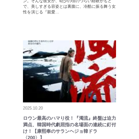
ン。そんな彼女が、幼少の頃のつらい経験がもと
で、美しすぎる容姿とは裏腹に、冷酷に振る舞う女
性を演じる『親愛…
2025.10.20
ロウン最高のハマり役！『濁流』終盤は迫力
満点、韓国時代劇屈指の名場面の連続に釘付
け！【康熙奉のサランヘジョ韓ドラ
〈200〉】