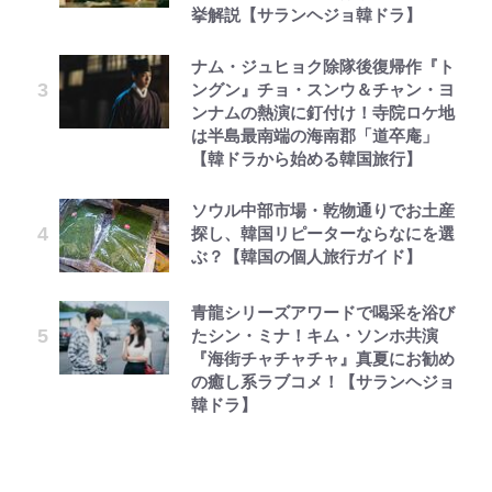
挙解説【サランヘジョ韓ドラ】
ナム・ジュヒョク除隊後復帰作『ト
ングン』チョ・スンウ＆チャン・ヨ
ンナムの熱演に釘付け！寺院ロケ地
は半島最南端の海南郡「道卒庵」
【韓ドラから始める韓国旅行】
ソウル中部市場・乾物通りでお土産
探し、韓国リピーターならなにを選
ぶ？【韓国の個人旅行ガイド】
青龍シリーズアワードで喝采を浴び
たシン・ミナ！キム・ソンホ共演
『海街チャチャチャ』真夏にお勧め
の癒し系ラブコメ！【サランヘジョ
韓ドラ】