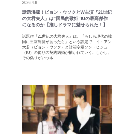
2026.4.9
話題沸騰！ビョン・ウソクとW主演『21世紀
の大君夫人』は“国民的歌姫”IUの最高傑作
になるのか【推しドラマに魅せられた！】
話題作『21世紀の大君夫人』は、「もしも現代の韓
国に王室制度があったら」という設定で、イ・アン
大君（ビョン・ウソク）と財閥令嬢ソン・ヒジュ
（IU）の偽りの契約結婚が描かれていく。しかし、
その偽りがいつ本…