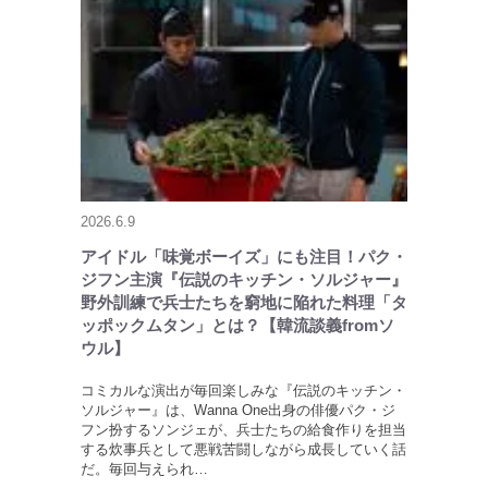
2026.6.9
アイドル「味覚ボーイズ」にも注目！パク・
ジフン主演『伝説のキッチン・ソルジャー』
野外訓練で兵士たちを窮地に陥れた料理「タ
ッポックムタン」とは？【韓流談義fromソ
ウル】
コミカルな演出が毎回楽しみな『伝説のキッチン・
ソルジャー』は、Wanna One出身の俳優パク・ジ
フン扮するソンジェが、兵士たちの給食作りを担当
する炊事兵として悪戦苦闘しながら成長していく話
だ。毎回与えられ…