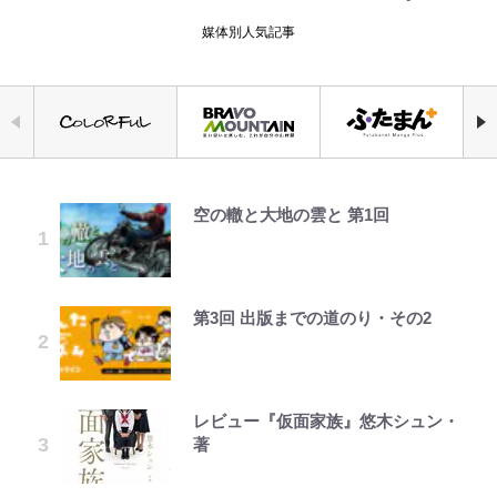
媒体別人気記事
空の轍と大地の雲と 第1回
青く美しい「幸せのブルービー」の
「自分の絵ごと、このジャンルはそ
千葉雄大、ほっそりイケメン近影に
えびめしの流儀
公式-ヒロインが来る前に妊娠しま
浦和と千葉の首をかしげる主力放
錦織一清の写真集はなぜ私服なの
正体とは？ 身近な場所で見つける
ろそろ終わりかな」江口寿史が炎上
「顔パンパンだったのに」反響 視
した~詰んだはずの悪役令嬢です
出、柏リカルドの下で新加入2人が
か…高級ブランドをやめ等身大の自
コツを紹介【あなたのすぐそばにい
を経て樋口毅宏に語ったこと
聴者が想った激変の納得理由
が、どうやら違うようです~ 第1話
化ける！Jリーグに必要な外国人選
分を表現する現在「ちゃんとおじい
る「季節の虫」の探し方 vol.21】
手は【Jリーグ開幕｢初めての秋春
ちゃんに」
制｣の大激論】(4)
第3回 出版までの道のり・その2
「カルチャーは引用の歴史である」
GLAY・TERU＆PUFFY大貫亜美
でっかい男になりたいゾ
公式-冒険家になろう! ~スキルボー
荒々しい「火山帯」の一端にいるこ
藤原紀香が23年間続けるボランテ
江口寿史と樋口毅宏、“引用と継
の“共演”ショットに「夫婦で写っ
ドでダンジョン攻略~ 第65話(1)
とを体感！ 登頂約10分でも大迫力
｢守り方かっこよすぎ｣上田綺世が
ィア活動の原動力は…「偽善者だ」
承”をめぐる対話
てるの尊い」 長女はもう23歳
「吾妻小富士」火口を1周する「1
妻の“ワンオペ騒動”に家族写真で
との声も跳ね返す“誰かの役に立ち
時間半ハイキング」パノラマ絶景レ
アンサー！ボールも嫁の炎上も収め
たい”という思い
レビュー『仮面家族』悠木シュン・
1万円超えも「納得のクオリティ」
第2子妊娠のてんちむ「私ってミル
浅草は日本の心だゾ
公式-超難関ダンジョンで10万年修
ポ【福島県福島市】
る“神対応”に新婚の板倉、久保、
著
『この素晴らしい世界に祝福を！』
タンク？」「デカすぎて...」“豊胸
行した結果、世界最強に~最弱無能
長友夫妻も続々エール！
錦織一清が語る還暦からの新たな挑
10万針以上の密度で再現された“め
事情”と“体重10kg増”も「こんな可
の下剋上~ 第37話(1)
【キャンプ自己啓発】増えすぎたギ
戦…少年隊の分岐点と60代で挑む
ぐみん刺繍ワークシャツ”にファン
愛い妊婦おらん」