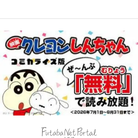
アを棚卸し！ “ウルトラライト” 目
｢めーっちゃオシャじゃん｣中田英
映画監督作『僕は瞳に恋してる』
も感動
指した「自分スタイル」再構築でわ
寿やトッティも愛した名門ローマ、
かった「本当に必要な7つの道具」
新アウェイユニが大評判！｢カッコ
とは
いい｣｢好きなデザイン｣｢今年は2nd
買おうかな｣