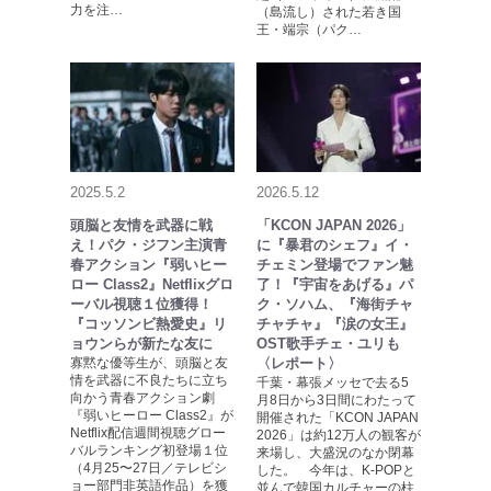
力を注…
（島流し）された若き国
王・端宗（パク…
2025.5.2
2026.5.12
頭脳と友情を武器に戦
「KCON JAPAN 2026」
え！パク・ジフン主演青
に『暴君のシェフ』イ・
春アクション『弱いヒー
チェミン登場でファン魅
ロー Class2』Netflixグロ
了！『宇宙をあげる』パ
ーバル視聴１位獲得！
ク・ソハム、『海街チャ
『コッソンビ熱愛史』リ
チャチャ』『涙の女王』
ョウンらが新たな友に
OST歌手チェ・ユリも
寡黙な優等生が、頭脳と友
〈レポート〉
情を武器に不良たちに立ち
千葉・幕張メッセで去る5
向かう青春アクション劇
月8日から3日間にわたって
『弱いヒーロー Class2』が
開催された「KCON JAPAN
Netflix配信週間視聴グロー
2026」は約12万人の観客が
バルランキング初登場１位
来場し、大盛況のなか閉幕
（4月25〜27日／テレビシ
した。 今年は、K-POPと
ョー部門非英語作品）を獲
並んで韓国カルチャーの柱