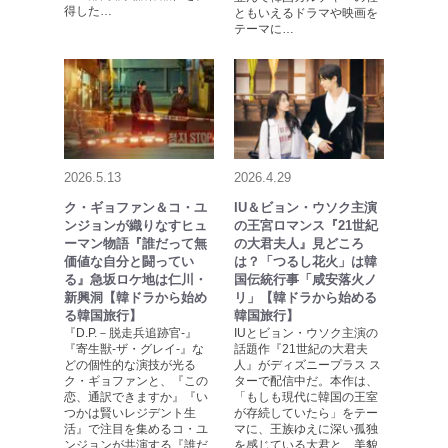
得した…
ともいえるドラマや映画を
テーマに…
2026.5.13
2026.4.29
ク・ギョファン＆コ・ユ
IU＆ビョン・ウソク主演
ンジョンが織りなすヒュ
の王宮ロマンス『21世紀
ーマン物語『誰だって無
の大君夫人』見どころ
価値な自分と闘ってい
は？「つるし花火」は韓
る』急坂ロケ地は仁川・
国伝統行事「咸安落火ノ
新興洞【韓ドラから始め
リ」【韓ドラから始める
る韓国旅行】
韓国旅行】
『D.P.－脱走兵追跡官-』
IUとビョン・ウソク主演の
『寄生獣-ザ・グレイ-』な
話題作『21世紀の大君夫
どの個性的な演技が光る
人』がディズニープラス ス
ク・ギョファンと、『この
ターで配信中だ。本作は、
恋、通訳できますか』『い
「もしも現代に韓国の王室
つかは賢いレジデント生
が存続していたら」をテー
活』で注目を集めるコ・ユ
マに、王族ゆえに深い孤独
ンジョンが共演する『誰だ
を感じている大君と、美貌