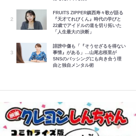
ュテル可愛すぎ｣
「実体験レポ」
第3回 出版までの道のり・その2
ボンジュールでポンジュースだゾ
公式-転生したら平民でした。~生活
FRUITS ZIPPER鎮西寿々歌が語る
「BOSS×ポケモン30周年」第2弾
趣里「ショック」初めて語った“重
水準に耐えられないので貴族を目指
『天才てれびくん』時代の学びと
コラボ実施！ 新商品「歴戦の微
｢モデルやってる｣｢かっけぇ｣三笘
アユは「怒らせて掛ける」魚だっ
い意味” 三山凌輝「無反省メー
します~ 第37話(2)
22歳でアイドルの道を切り拓いた
糖」や図鑑缶登場にファン歓喜「見
薫がブライトン新ユニのモデルで完
た！ ルアーを追わせて釣りあげる
ル」文春第2弾で“一家の限界”報道
「人生最大の決断」
つけたら即購入！」
全復活！“King”の帰還に｢チームか
「アユイング」のオリジナリティ＆
も
レビュー『仮面家族』悠木シュン・
ボーちゃんの一途な気持ちだゾ
公式-ゲーム知識で最強に成ったモ
ら大歓迎されてる｣｢元気な姿見れ
おもしろさを知る
著
ブ兵士は、真の実力を隠したい 第
て…｣
誹謗中傷も「『そうせざるを得ない
南や和也だけじゃない！『タッチ』
【川口春奈と結婚】板倉滉は「めっ
16話(2)
事情』がある」…山尾志桜里が
上杉達也の才能を「いち早く見出し
【自転車】「若いときは登れたんだ
ちゃモテる」 年収7億円・お洒落・
SNSのバッシングにも向き合う理
た人物たち」
W杯クオーター制への大反発か、
けど……」 グラベルバイクで暑さ
包容力…超愛される日本代表
由と独自メンタル術
FIFA会長を追い詰めた｢欧州のボイ
に負けそうなヒルクライム、砂利道
コット｣と再選の行方【FIFA3兆円
を疾走して少年時代を振り返る50
の野望と2度のオウンゴール、来年
代の夏 長野県｜2026年
3月の会長選】(3)