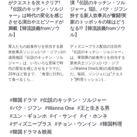
がクエストを次々クリア!
演『伝説のキッチン・ソル
『伝説のキッチン・ソルジ
ジャー』5話、パク・ジフン
ャー』は時代の変化を感じ
扮する新人炊事兵が奮闘!実
させる演出やエピソードが
家のトッポッキの味はどう
満載【韓流談義fromソウ
なる!?【韓流談義fromソウ
ル】
ル】
軍人たちの給食作りを担当する新
ディズニープラス配信の注目作
米炊事兵ソンジェ(パク・ジフン)の
『伝説のキッチン・ソルジャー』
成長物語『伝説のキッチン・ソル
は、軍部隊の給食作りを担当する
ジャー』は、いろいろな意味で時
新米兵士ソンジェ(パク・ジフ
代の変化を感じさせるドラマだ。
ン/Wanna One出身)の成長物語
20年ほど前まで、「食堂に行列し
だ。毎回、ソンジェには“クエス
て食べるくら...
ト”(料理ミッション)...
#韓国ドラマ
#伝説のキッチン・ソルジャー
#パク・ジフン
#Wanna One
#王と生きる男
#ユン・ギョンホ
#イ・サンイ
#イ・ホンネ
#ディズニープラス
#チョン・ウンイン
#韓国料理
#韓国ドラマ＆映画