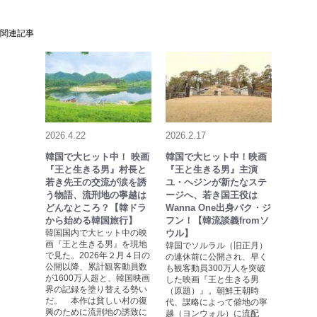
関連記事
2026.4.22
2026.2.17
韓国で大ヒット中！ 映画
韓国で大ヒット中！映画
『王と生きる男』村長と
『王と生きる男』主演
若き先王の交流が涙を誘
ユ・ヘジンが新たなステ
う物語、流刑地の寧越は
ージへ、若き国王役は
どんなところ？【韓ドラ
Wanna One出身パク・ジ
から始める韓国旅行】
フン！【韓流談義fromソ
韓国国内で大ヒット中の映
ウル】
画『王と生きる男』を現地
韓国でソルラル（旧正月）
で見た。2026年２月４日の
の連休前に公開され、早く
公開以降、累計観客動員数
も観客動員300万人を突破
が1600万人超と、韓国映画
した映画『王と生きる男
界の記録を塗り替える勢い
（原題）』。朝鮮王朝時
だ。 本作は貧しい村の復
代、謀略によって僻地の寧
興のために流刑地の誘致に
越（ヨンウォル）に流配