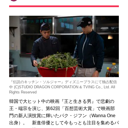
『伝説のキッチン・ソルジャー』ディズニープラスにて独占配信
中 (C)STUDIO DRAGON CORPORATION & TVING Co., Ltd. All
Rights Reserved
韓国で大ヒット中の映画『王と生きる男』で悲劇の
王・端宗を演じ、第62回「百想芸術大賞」で映画部
門の新人演技賞に輝いたパク・ジフン（Wanna One
出身）。 新進俳優として今もっとも注目を集めるパ