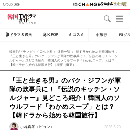
Group Site
🎬
ドラマ & 映画
🎤
K-POP
💄
コスメ
✈️
旅行
🍱
グ
韓国TVドラマガイド ONLINE
連載一覧
韓ドラから始める韓国旅行
『王と生きる男』のパク・ジフンが軍隊の炊事兵に！『伝説のキッチン・ソ
ルジャー』見どころ紹介！韓国人のソウルフード「わかめスープ」とは？
【韓ドラから始める韓国旅行】 | 概要（概要）
『王と生きる男』のパク・ジフンが軍
隊の炊事兵に！『伝説のキッチン・ソ
ルジャー』見どころ紹介！韓国人のソ
ウルフード「わかめスープ」とは？
【韓ドラから始める韓国旅行】
小暮真琴（ビョン）
2026.5.20