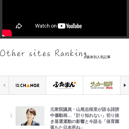
媒体別人気記事
元衆院議員・山尾志桜里が語る誹謗
『ONE PIECE』今後の展開に絡ん
｢お土産最高すぎ笑｣｢どうやって入
空の轍と大地の雲と 第1回
やってはいけない！「キャンプツー
「危ない」「やめて」第1子妊娠中
浅草は日本の心だゾ
公式-ヒロインが来る前に妊娠しま
中傷動画…「計り知れない」切り抜
できそうな「意味深な表紙連載」
手？｣ブライトン帰還の三笘薫、同
リング」での「NGパッキング」7
の田中みな実、ゴリゴリヒール着用
した~詰んだはずの悪役令嬢です
き落選運動の影響と今語る「保育園
「神」エネルの月での展開に、元王
僚に“ポケカ”をプレゼント！｢薫の
選！ 安全＆快適につながる「荷物
に心配の声…ザックリ衣装にも意見
が、どうやら違うようです~ 第1話
落ちた日本死ね」
下七武海の謎めいた過去も…
笑顔見れてよかった｣｢大喜びのリ
の順序や位置」積載のコツとは？
続々