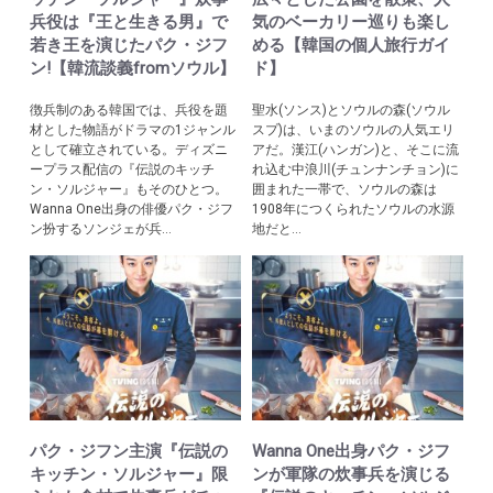
兵役は『王と生きる男』で
気のベーカリー巡りも楽し
若き王を演じたパク・ジフ
める【韓国の個人旅行ガイ
ン!【韓流談義fromソウル】
ド】
徴兵制のある韓国では、兵役を題
聖水(ソンス)とソウルの森(ソウル
材とした物語がドラマの1ジャンル
スプ)は、いまのソウルの人気エリ
として確立されている。ディズニ
アだ。漢江(ハンガン)と、そこに流
ープラス配信の『伝説のキッチ
れ込む中浪川(チュンナンチョン)に
ン・ソルジャー』もそのひとつ。
囲まれた一帯で、ソウルの森は
Wanna One出身の俳優パク・ジフ
1908年につくられたソウルの水源
ン扮するソンジェが兵...
地だと...
パク・ジフン主演『伝説の
Wanna One出身パク・ジフ
キッチン・ソルジャー』限
ンが軍隊の炊事兵を演じる