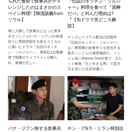
られた食材で炊事兵がチャ
『伝説のキッチン・ソルジ
レンジしたのはまさかのス
ャー』料理を食べて「泥棒
ペイン料理!【韓流談義from
だ~!」と叫んだ理由は?
ソウル】
『【旬ドラマ見どころ解
説】
軍に入隊して炊事兵となった新米
兵士ソンジェ(パク・ジフン)が給食
ディズニープラス配信の話題作
作りに悪戦苦闘する姿をコミカル
『伝説のキッチン・ソルジャー』
に描いたドラマ『伝説のキッチ
は、軍部隊の給食作りを担当する
ン・ソルジャー』。第8話は台風被
新兵ソンジェの成長物語だ。ソン
害で部隊のライフラインが断た
ジェ役にWanna One出身で、大ヒ
れ、食糧が乏しい...
ット映画『王と生きる男』で若き
王を演じた注目俳優パ...
パク・ジフン扮する炊事兵
チン・グ&ラ・ミラン特別出