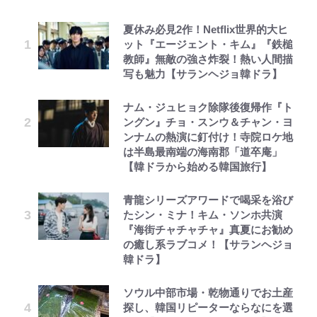
夏休み必見2作！Netflix世界的大ヒ
ット『エージェント・キム』『鉄槌
教師』無敵の強さ炸裂！熱い人間描
写も魅力【サランヘジョ韓ドラ】
ナム・ジュヒョク除隊後復帰作『ト
ングン』チョ・スンウ＆チャン・ヨ
ンナムの熱演に釘付け！寺院ロケ地
は半島最南端の海南郡「道卒庵」
【韓ドラから始める韓国旅行】
青龍シリーズアワードで喝采を浴び
たシン・ミナ！キム・ソンホ共演
『海街チャチャチャ』真夏にお勧め
の癒し系ラブコメ！【サランヘジョ
韓ドラ】
ソウル中部市場・乾物通りでお土産
探し、韓国リピーターならなにを選