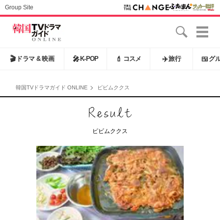
Group Site
🎬
ドラマ & 映画
🎤
K-POP
💄
コスメ
✈️
旅行
🍱
グ
韓国TVドラマガイド ONLINE
ピビムククス
ピビムククス