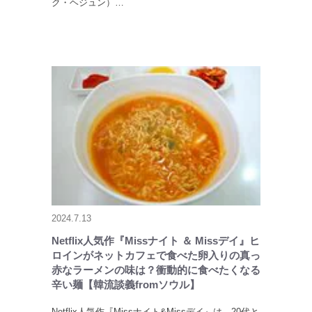
ク・ヘジュン）…
2024.7.13
Netflix人気作『Missナイト ＆ Missデイ』ヒ
ロインがネットカフェで食べた卵入りの真っ
赤なラーメンの味は？衝動的に食べたくなる
辛い麺【韓流談義fromソウル】
Netflix人気作『Missナイト&Missデイ』は、20代と