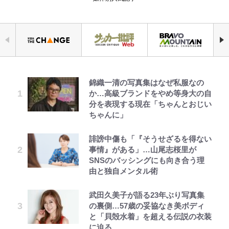
錦織一清の写真集はなぜ私服なの
浦和と千葉の首をかしげる主力放
荒々しい「火山帯」の一端にいるこ
千葉雄大、ほっそりイケメン近影に
でっかい男になりたいゾ
ファミマと『VIVANT』第2シーズ
空の轍と大地の雲と 第1回
公式-ヒロインが来る前に妊娠しま
か…高級ブランドをやめ等身大の自
出、柏リカルドの下で新加入2人が
とを体感！ 登頂約10分でも大迫力
「顔パンパンだったのに」反響 視
ンのコラボがスタート！ “別班饅
した~詰んだはずの悪役令嬢です
分を表現する現在「ちゃんとおじい
化ける！Jリーグに必要な外国人選
「吾妻小富士」火口を1周する「1
聴者が想った激変の納得理由
頭”や限定グッズ登場にファン感激
が、どうやら違うようです~ 第1話
ちゃんに」
手は【Jリーグ開幕｢初めての秋春
時間半ハイキング」パノラマ絶景レ
「これは買うしかない！」
制｣の大激論】(4)
ポ【福島県福島市】
「危ない」「やめて」第1子妊娠中
浅草は日本の心だゾ
第3回 出版までの道のり・その2
公式-婚約破棄されたのでお掃除メ
誹謗中傷も「『そうせざるを得ない
「自分の絵ごと、このジャンルはそ
の田中みな実、ゴリゴリヒール着用
イドになったら笑わない貴公子様に
事情』がある」…山尾志桜里が
｢お土産最高すぎ笑｣｢どうやって入
アユは「怒らせて掛ける」魚だっ
ろそろ終わりかな」江口寿史が炎上
に心配の声…ザックリ衣装にも意見
溺愛されました 第27話(3)
SNSのバッシングにも向き合う理
手？｣ブライトン帰還の三笘薫、同
た！ ルアーを追わせて釣りあげる
を経て樋口毅宏に語ったこと
続々
由と独自メンタル術
僚に“ポケカ”をプレゼント！｢薫の
「アユイング」のオリジナリティ＆
オラの引越し物語 サボテン大襲撃
レビュー『仮面家族』悠木シュン・
公式-だって、あなたが浮気をした
笑顔見れてよかった｣｢大喜びのリ
おもしろさを知る
オダウエダ植田、「2年半で56kg
『ONE PIECE』今後の展開に絡ん
著
から 第9話(1)
ュテル可愛すぎ｣
武田久美子が語る23年ぶり写真集
増」130㎏ボディに驚きと心配 過
できそうな「意味深な表紙連載」
の裏側…57歳の妥協なき美ボディ
やってはいけない！「キャンプツー
去の「めちゃ美人」写真も再び
「神」エネルの月での展開に、元王
と「貝殻水着」を超える伝説の衣装
W杯クオーター制への大反発か、
リング」での「NGパッキング」7
下七武海の謎めいた過去も…
に迫る
FIFA会長を追い詰めた｢欧州のボイ
選！ 安全＆快適につながる「荷物