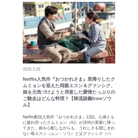
2025.3.26
Netflix人気作『おつかれさま』里帰りしたク
ムミョンを迎えた両親エスン＆グァンシク、
娘を元気づけようと用意した愛情たっぷりの
ご馳走はどんな料理？【韓流談義fromソウ
ル】
Netflix配信人気作『おつかれさま』12話。心身とも
に疲れ切ったクムミョン（IU）が済州の実家に帰っ
てきた。娘を心配しながらも、うれしさを隠しきれ
ない母エスン（ムン・ソリ）と父グァンシク（パ