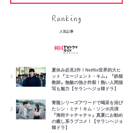
人気記事
夏休み必見2作！Netflix世界的大ヒ
ット『エージェント・キム』『鉄槌
教師』無敵の強さ炸裂！熱い人間描
写も魅力【サランヘジョ韓ドラ】
青龍シリーズアワードで喝采を浴び
たシン・ミナ！キム・ソンホ共演
『海街チャチャチャ』真夏にお勧め
の癒し系ラブコメ！【サランヘジョ
韓ドラ】