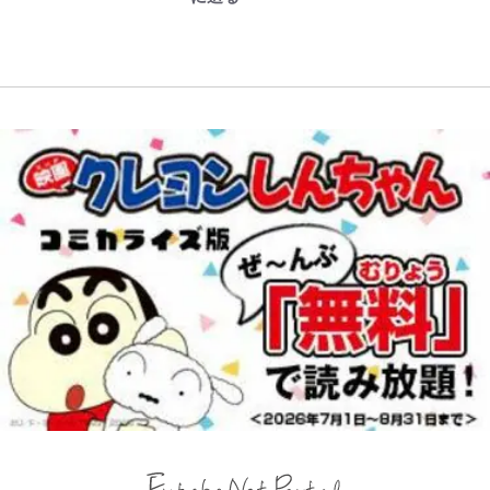
コット｣と再選の行方【FIFA3兆円
の順序や位置」積載のコツとは？
の野望と2度のオウンゴール、来年
「実体験レポ」
3月の会長選】(3)