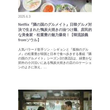
2025.6.3
Netflix『隣の国のグルメイト』日韓グルメ対
決で生まれた鴨炭火焼きの油つけ麺、庶民的
な美食家・松重豊の魅力爆発！【韓流談義
fromソウル】
人気バラード歌手ソン・シギョンと『孤独のグル
メ』の松重豊が韓国と日本で食べ歩きする番組『隣
の国のグルメイト』シーズン2の第2話は、緑豊かな
郊外の小川沿いにある鴨炭火焼きの店のロケーショ
ンのよさに加え、…