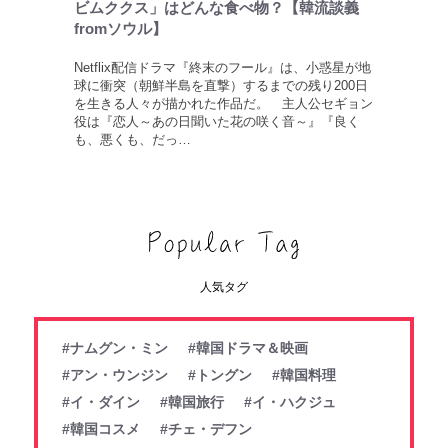
ビムククス」はどんな食べ物？【韓流談義
fromソウル】
Netflix配信ドラマ『終末のフール』は、小惑星が地
球に衝突（朝鮮半島を直撃）するまでの残り200日
を生きる人々が描かれた作品だ。 主人公セギョン
役は『恋人～あの日聞いた花の咲く音～』『良く
も、悪くも、だっ…
人気タグ
#ナムグン・ミン
#韓国ドラマ＆映画
#アン・ウンジン
#トングン
#韓国料理
#イ・ダイン
#韓国旅行
#イ・ハクジュ
#韓国コスメ
#チェ・デフン