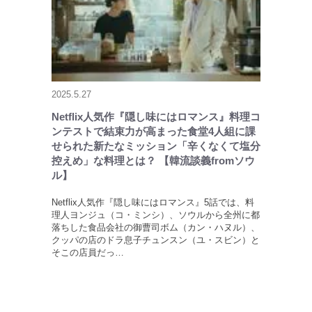
2025.5.27
Netflix人気作『隠し味にはロマンス』料理コ
ンテストで結束力が高まった食堂4人組に課
せられた新たなミッション「辛くなくて塩分
控えめ」な料理とは？ 【韓流談義fromソウ
ル】
Netflix人気作『隠し味にはロマンス』5話では、料
理人ヨンジュ（コ・ミンシ）、ソウルから全州に都
落ちした食品会社の御曹司ボム（カン・ハヌル）、
クッパの店のドラ息子チュンスン（ユ・スビン）と
そこの店員だっ…