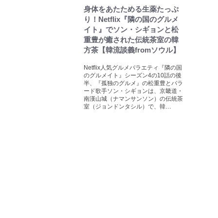
身体をあたためる生薬たっぷ
り！Netflix『隣の国のグルメ
イト』でソン・シギョンと松
重豊が癒された伝統茶室の韓
方茶【韓流談義fromソウル】
Netflix人気グルメバラエティ『隣の国
のグルメイト』シーズン4の10話の後
半、『孤独のグルメ』の松重豊とバラ
ード歌手ソン・シギョンは、京畿道・
南漢山城（ナマンサンソン）の伝統茶
室（ジョンドンタシル）で、韓…