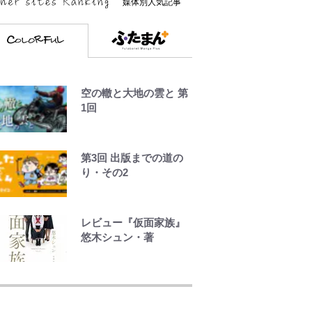
媒体別人気記事
空の轍と大地の雲と 第
1回
第3回 出版までの道の
り・その2
レビュー『仮面家族』
悠木シュン・著
ファミマと『VIVANT』
第2シーズンのコラボが
スタート！ “別班饅