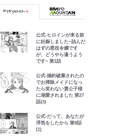
頭”や限定グッズ登場に
ファン感激「これは買
うしかない！」
「自分の絵ごと、この
ジャンルはそろそろ終
公式-ヒロインが来る前
わりかな」江口寿史が
に妊娠しました~詰んだ
炎上を経て樋口毅宏に
はずの悪役令嬢です
語ったこと
が、どうやら違うよう
です~ 第1話
『ONE PIECE』今後の
展開に絡んできそうな
公式-婚約破棄されたの
「意味深な表紙連
でお掃除メイドになっ
載」 「神」エネルの
たら笑わない貴公子様
月での展開に、元王下
に溺愛されました 第27
七武海の謎めいた過去
話(3)
も…
公式-だって、あなたが
浮気をしたから 第9話
(1)
荒々しい「火山帯」の