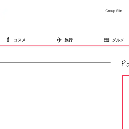
Group Site
💄
✈️
🍱
コスメ
旅行
グルメ