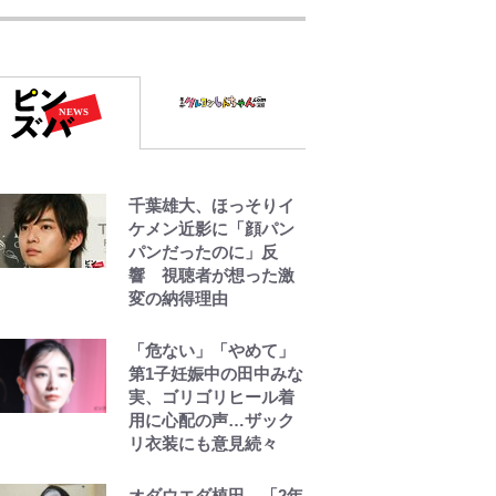
一端にいることを体
感！ 登頂約10分でも大
迫力「吾妻小富士」火
口を1周する「1時間半
ハイキング」パノラマ
絶景レポ【福島県福島
市】
千葉雄大、ほっそりイ
アユは「怒らせて掛け
ケメン近影に「顔パン
る」魚だった！ ルアー
パンだったのに」反
を追わせて釣りあげる
響 視聴者が想った激
「アユイング」のオリ
変の納得理由
ジナリティ＆おもしろ
さを知る
「危ない」「やめて」
第1子妊娠中の田中みな
やってはいけない！
実、ゴリゴリヒール着
「キャンプツーリン
用に心配の声…ザック
グ」での「NGパッキン
リ衣装にも意見続々
グ」7選！ 安全＆快適
につながる「荷物の順
序や位置」積載のコツ
オダウエダ植田、「2年