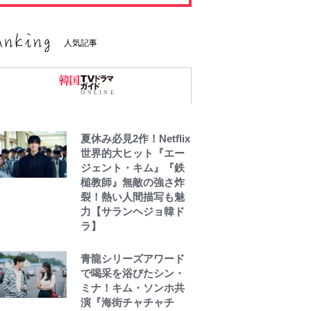
人気記事
夏休み必見2作！Netflix
世界的大ヒット『エー
ジェント・キム』『鉄
槌教師』無敵の強さ炸
裂！熱い人間描写も魅
力【サランヘジョ韓ド
ラ】
青龍シリーズアワード
で喝采を浴びたシン・
ミナ！キム・ソンホ共
演『海街チャチャチ