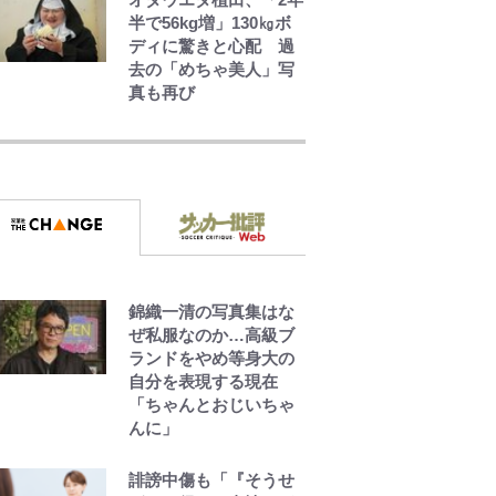
とは？「実体験レポ」
半で56kg増」130㎏ボ
ディに驚きと心配 過
去の「めちゃ美人」写
真も再び
でっかい男になりたい
ゾ
浅草は日本の心だゾ
錦織一清の写真集はな
オラの引越し物語 サボ
ぜ私服なのか…高級ブ
テン大襲撃
ランドをやめ等身大の
自分を表現する現在
「ちゃんとおじいちゃ
んに」
誹謗中傷も「『そうせ