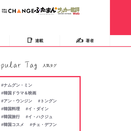
📑
✍️
連載
著者
人気タグ
#ナムグン・ミン
#韓国ドラマ＆映画
#アン・ウンジン
#トングン
#韓国料理
#イ・ダイン
#韓国旅行
#イ・ハクジュ
#韓国コスメ
#チェ・デフン