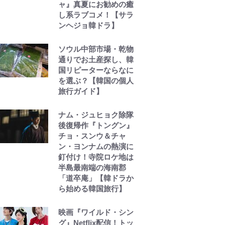
ャ』真夏にお勧めの癒
し系ラブコメ！【サラ
ンヘジョ韓ドラ】
ソウル中部市場・乾物
通りでお土産探し、韓
国リピーターならなに
を選ぶ？【韓国の個人
旅行ガイド】
ナム・ジュヒョク除隊
後復帰作『トングン』
チョ・スンウ＆チャ
ン・ヨンナムの熱演に
釘付け！寺院ロケ地は
半島最南端の海南郡
「道卒庵」【韓ドラか
ら始める韓国旅行】
映画『ワイルド・シン
グ』Netflix配信！トッ