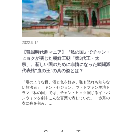
2022.9.14
【韓国時代劇マニア】『私の国』でチャン・
ヒョクが演じた朝鮮王朝「第3代王・太
宗」、新しい国のために非情になった武闘派
代表格"血の王"の真の姿とは？
「竜のような目、酒と色を好み、恥も恐れも知らな
い無法者」 ヤン・セジョン、ウ・ドファン主演ド
ラマ『私の国』では、チャン・ヒョク演じるイ・バ
ンウォンを劇中こんな言葉で表していた。 赤系の
衣に身を包み、…