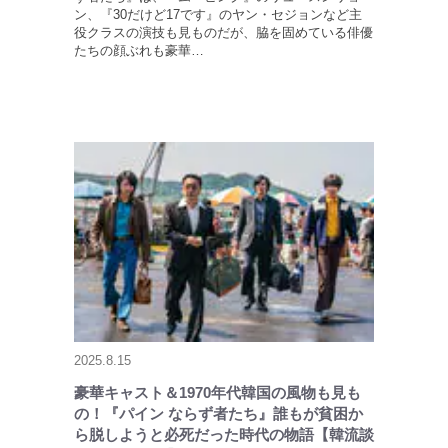
ン、『30だけど17です』のヤン・セジョンなど主
役クラスの演技も見ものだが、脇を固めている俳優
たちの顔ぶれも豪華…
2025.8.15
豪華キャスト＆1970年代韓国の風物も見も
の！『パイン ならず者たち』誰もが貧困か
ら脱しようと必死だった時代の物語【韓流談