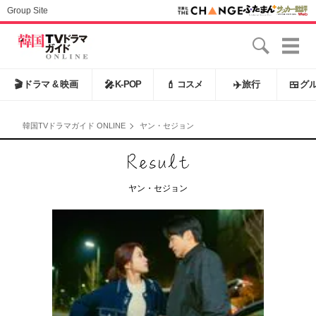
Group Site
🎬
ドラマ & 映画
🎤
K-POP
💄
コスメ
✈️
旅行
🍱
グ
韓国TVドラマガイド ONLINE
ヤン・セジョン
ヤン・セジョン