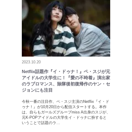
2023.10.20
Netflix話題作『イ・ドゥナ！』ペ・スジが元
アイドルの大学生に！『愛の不時着』演出家
のラブロマンス、除隊後初復帰作のヤン・セ
ジョンにも注目
今秋一番の注目作、ペ・スジ主演のNetflix『イ・ド
ゥナ！』が10月20日から配信スタートする。本作
は、自らもガールズグループmiss A出身のスジが、
元K-POPアイドルの大学生イ・ドゥナに扮すると
いうことで話題のラ…