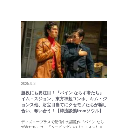
2025.9.3
脇役にも要注目！『パイン ならず者たち』
イム・スジョン、東方神起ユンホ、キム・ジ
ョンス他、財宝目当てにクセモノたちが騙し
合い、奪い合う！【韓流談義fromソウル】
ディズニープラスで配信中の話題作『パイン なら
ず者たち』は、『ムービング』のリュ・スンリョ