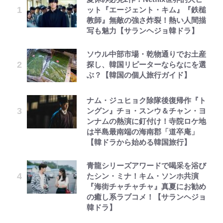
ット『エージェント・キム』『鉄槌
教師』無敵の強さ炸裂！熱い人間描
写も魅力【サランヘジョ韓ドラ】
ソウル中部市場・乾物通りでお土産
探し、韓国リピーターならなにを選
ぶ？【韓国の個人旅行ガイド】
ナム・ジュヒョク除隊後復帰作『ト
ングン』チョ・スンウ＆チャン・ヨ
ンナムの熱演に釘付け！寺院ロケ地
は半島最南端の海南郡「道卒庵」
【韓ドラから始める韓国旅行】
青龍シリーズアワードで喝采を浴び
たシン・ミナ！キム・ソンホ共演
『海街チャチャチャ』真夏にお勧め
の癒し系ラブコメ！【サランヘジョ
韓ドラ】