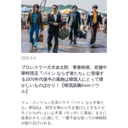
2025.9.4
プロレスラー大木金太郎、青春映画、老舗中
華料理店『パイン ならず者たち』に登場す
る1970年代後半の風物は韓国人にとって懐
かしいものばかり！【韓流談義fromソウ
ル】
リュ・スンリョン主演ドラマ『パイン ならず者た
ち』第5話は、財宝を海から引き揚げんとするクセ
モノたちがいよいよ木浦（モッポ）に集結。まさに
役者がそろった感じで、一攫千金を狙っての神経戦
が繰り広げられる…