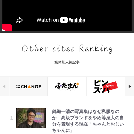
媒体別人気記事
錦織一清の写真集はなぜ私服なの
「自分の絵ごと、このジャンルはそ
千葉雄大、ほっそりイケメン近影に
でっかい男になりたいゾ
荒々しい「火山帯」の一端にいるこ
空の轍と大地の雲と 第1回
｢めーっちゃオシャじゃん｣中田英
公式-ヒロインが来る前に妊娠しま
か…高級ブランドをやめ等身大の自
ろそろ終わりかな」江口寿史が炎上
「顔パンパンだったのに」反響 視
とを体感！ 登頂約10分でも大迫力
寿やトッティも愛した名門ローマ、
した~詰んだはずの悪役令嬢です
分を表現する現在「ちゃんとおじい
を経て樋口毅宏に語ったこと
聴者が想った激変の納得理由
「吾妻小富士」火口を1周する「1
新アウェイユニが大評判！｢カッコ
が、どうやら違うようです~ 第1話
ちゃんに」
時間半ハイキング」パノラマ絶景レ
いい｣｢好きなデザイン｣｢今年は2nd