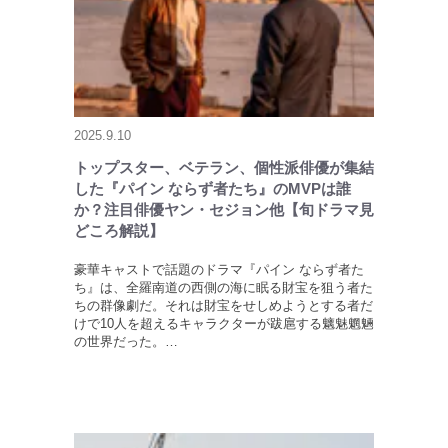
2025.9.10
トップスター、ベテラン、個性派俳優が集結
した『パイン ならず者たち』のMVPは誰
か？注目俳優ヤン・セジョン他【旬ドラマ見
どころ解説】
豪華キャストで話題のドラマ『パイン ならず者た
ち』は、全羅南道の西側の海に眠る財宝を狙う者た
ちの群像劇だ。それは財宝をせしめようとする者だ
けで10人を超えるキャラクターが跋扈する魑魅魍魎
の世界だった。…