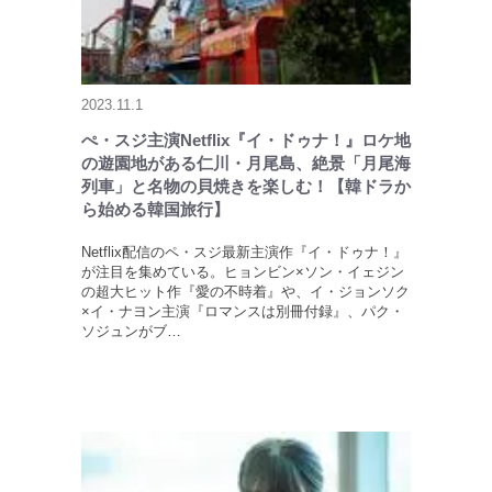
2023.11.1
ぺ・スジ主演Netflix『イ・ドゥナ！』ロケ地
の遊園地がある仁川・月尾島、絶景「月尾海
列車」と名物の貝焼きを楽しむ！【韓ドラか
ら始める韓国旅行】
Netflix配信のペ・スジ最新主演作『イ・ドゥナ！』
が注目を集めている。ヒョンビン×ソン・イェジン
の超大ヒット作『愛の不時着』や、イ・ジョンソク
×イ・ナヨン主演『ロマンスは別冊付録』、パク・
ソジュンがブ…