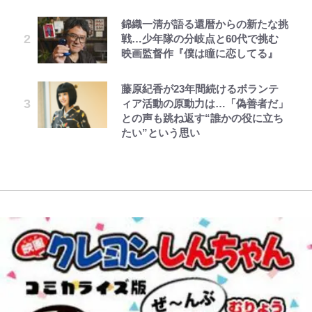
ポ【福島県福島市】
買おうかな｣
ファミマと『VIVANT』第2シーズ
GLAY・TERU＆PUFFY大貫亜美
浅草は日本の心だゾ
第3回 出版までの道のり・その2
公式-ヒロインが来る前に妊娠しま
錦織一清が語る還暦からの新たな挑
ンのコラボがスタート！ “別班饅
の“共演”ショットに「夫婦で写っ
した~詰んだはずの悪役令嬢です
戦…少年隊の分岐点と60代で挑む
青く美しい「幸せのブルービー」の
｢守り方かっこよすぎ｣上田綺世が
頭”や限定グッズ登場にファン感激
てるの尊い」 長女はもう23歳
が、どうやら違うようです~ 第2話
映画監督作『僕は瞳に恋してる』
正体とは？ 身近な場所で見つける
妻の“ワンオペ騒動”に家族写真で
「これは買うしかない！」
(1)
コツを紹介【あなたのすぐそばにい
アンサー！ボールも嫁の炎上も収め
オダウエダ植田、「2年半で56kg
とうちゃんが出世するゾ
レビュー『仮面家族』悠木シュン・
る「季節の虫」の探し方 vol.21】
る“神対応”に新婚の板倉、久保、
藤原紀香が23年間続けるボランテ
「まだ2枚しか描けてないんだよね
公式-ヒロインが来る前に妊娠しま
増」130㎏ボディに驚きと心配 過
著
長友夫妻も続々エール！
ィア活動の原動力は…「偽善者だ」
ぇ」作家・樋口毅宏が問う、今再
した~詰んだはずの悪役令嬢です
去の「めちゃ美人」写真も再び
アユは「怒らせて掛ける」魚だっ
との声も跳ね返す“誰かの役に立ち
び、漫画に向かう江口寿史の現在地
が、どうやら違うようです~ 第2話
た！ ルアーを追わせて釣りあげる
浦和と千葉の首をかしげる主力放
たい”という思い
(2)
「アユイング」のオリジナリティ＆
出、柏リカルドの下で新加入2人が
おもしろさを知る
化ける！Jリーグに必要な外国人選
手は【Jリーグ開幕｢初めての秋春
制｣の大激論】(4)