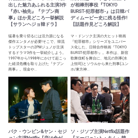
出した魅力あふれる主演3作
が相棒刑事役『TOKYO
『赤い袖先』『テプン商
BURST-犯罪都市-』は日韓バ
事』ほか見どころ一挙解説
ディムービー史に残る怪作!
【サランヘジョ韓ドラ】
【話題作見どころ解説】
猛暑を乗り切るには活力源になる
マ・ドンソク主演の大ヒット映画
傑作エンタメが必要!そこで、韓流
『犯罪都市』シリーズをユニバー
トップスターの2PMジュノが主演
ス化した、日韓合作映画『TOKYO
するドラマ3作を一挙紹介しよう。
BURST-犯罪都市-』。本作は、新宿
1997年から1998年にかけて起こっ
歌舞伎町を舞台に、地元の刑事(水
た経済危機を取り上げた『テプン
上恒司)とソウルから来た刑事(ユン
商事』。現金や...
ホ/東方神...
パク・ウンビン&ヤン・セジ
ソ・ジソブ主演Netflix話題作