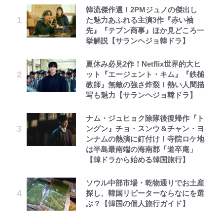
韓流傑作選！2PMジュノの傑出し
た魅力あふれる主演3作『赤い袖
先』『テプン商事』ほか見どころ一
挙解説【サランヘジョ韓ドラ】
夏休み必見2作！Netflix世界的大ヒ
ット『エージェント・キム』『鉄槌
教師』無敵の強さ炸裂！熱い人間描
写も魅力【サランヘジョ韓ドラ】
ナム・ジュヒョク除隊後復帰作『ト
ングン』チョ・スンウ＆チャン・ヨ
ンナムの熱演に釘付け！寺院ロケ地
は半島最南端の海南郡「道卒庵」
【韓ドラから始める韓国旅行】
ソウル中部市場・乾物通りでお土産
探し、韓国リピーターならなにを選
ぶ？【韓国の個人旅行ガイド】