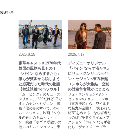
関連記事
2025.8.15
2025.7.17
豪華キャスト＆1970年代
ディズニーオリジナル
韓国の風物も見もの！
『パイン ならず者たち』
『パイン ならず者たち』
にリュ・スンリョン×ヤ
誰もが貧困から脱しよう
ン・セジョン×東方神起
と必死だった時代の物語
ユンホらが大集結！空前
【韓流談義fromソウル】
の財宝争奪戦がはじまる
『ムービング』のリュ・ス
リュ・スンリョン×ヤン・
ンリョン、『30だけど17で
セジョン×チョン・ユンホ
す』のヤン・セジョン、映
（東方神起）ら、ワイルド
画『僕の妻のすべて』のイ
な魅力が全開！ ”失われた
ム・スジョン、映画『ソウ
秘宝”をめぐる、ならず者た
ルの春』のキム・ウィソ
ちの財宝争奪クライム・ア
ン、映画『ボゴタ 彷徨いの
クション『パイン ならず者
地』のキム・ジョンス、東
たち』がディズニープラ