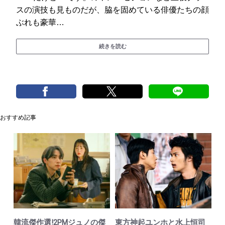
スの演技も見ものだが、脇を固めている俳優たちの顔
ぶれも豪華…
続きを読む
おすすめ記事
韓流傑作選!2PMジュノの傑
東方神起ユンホと水上恒司