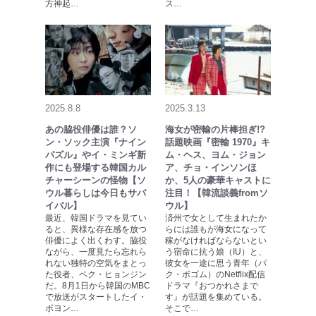
方神起…
ス…
2025.8.8
2025.3.13
あの脇役俳優は誰？ソ
海女が密輸の片棒担ぎ!?
ン・ソック主演『ナイン
話題映画『密輸 1970』キ
パズル』やイ・ミンギ新
ム・ヘス、ヨム・ジョン
作にも登場する韓国カル
ア、チョ・インソンほ
チャーシーンの怪物【ソ
か、5人の豪華キャストに
ウル暮らしは今日もサバ
注目！【韓流談義fromソ
イバル】
ウル】
最近、韓国ドラマを見てい
済州で女として生まれたか
ると、異様な存在感を放つ
らには誰もが海女になって
俳優によく出くわす。脇役
稼がなければならないとい
ながら、一度見たら忘れら
う宿命に抗う娘（IU）と、
れない独特の空気をまとっ
彼女を一途に思う青年（パ
た役者、ペク・ヒョンジン
ク・ボゴム）のNetflix配信
だ。8月1日から韓国のMBC
ドラマ『おつかれさまで
で放送がスタートしたイ・
す』が話題を集めている。
ボヨン…
そこで…