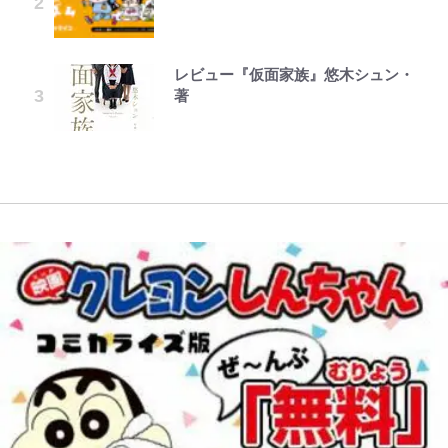
弾」がスタート！まさかの人気アイ
の再会にデレデレ…顔出し公開
【知ってる？「日本本土四極踏破証
で、もふもふ従者(聖獣)とおにぎり
｢知念さんを煽ってたのと同じ
が明かす夫・片岡愛之助との関係
テムに称賛続々「豪華すぎる！」
「愛が足りない」不満を漏らしてい
明書」】広島から本州4島の最南端
を握る 第53話(1)
人？｣鹿島・鈴木優磨、大逆転勝利
性…互いに一番のお客さんで刺激を
た過去も
へ「ドライブがてら行ってみた」意
後の“超・優等生インタビュー”が
もらう存在
レビュー『仮面家族』悠木シュン・
でっかい男になりたいゾ
1万円超えも「納得のクオリティ」
外な結果！「車中泊レポート」
話題！｢試合中とのギャップw｣｢礼
公式-ヒロインが来る前に妊娠しま
黒木啓司が妻・宮崎麗果にDV報
著
『この素晴らしい世界に祝福を！』
儀正しいイケメンやな」
藤原紀香が23年間続けるボランテ
した~詰んだはずの悪役令嬢です
道、逮捕前にインスタに起きてい
10万針以上の密度で再現された“め
【キャンプ自己啓発】増えすぎたギ
ィア活動の原動力は…「偽善者だ」
が、どうやら違うようです~ 第1話
た“異変”…削除していたラブラブ
ぐみん刺繍ワークシャツ”にファン
アを棚卸し！ “ウルトラライト” 目
｢あざとナンバーワン！｣鎌田大地
との声も跳ね返す“誰かの役に立ち
投稿
も感動
指した「自分スタイル」再構築でわ
が冨安健洋に“肩組み頭乗せ”!?｢パ
たい”という思い
かった「本当に必要な7つの道具」
レス兄弟｣爆誕の歓迎ムービーに大
とは
反響｢最後の鎌田可愛すぎる｣｢粋に
も程がある！」