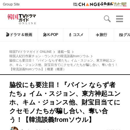
Group Site
🎬
ドラマ & 映画
🎤
K-POP
💄
コスメ
✈️
旅行
🍱
グ
韓国TVドラマガイド ONLINE
連載一覧
韓国人紀行作家チョン・ウンスクの韓流談義fromソウル
脇役にも要注目！『パイン ならず者たち』イム・スジョン、東方神起ユン
ホ、キム・ジョンス他、財宝目当てにクセモノたちが騙し合い、奪い合う！
【韓流談義fromソウル】 | 概要（概要）
脇役にも要注目！『パイン ならず者
たち』イム・スジョン、東方神起ユン
ホ、キム・ジョンス他、財宝目当てに
クセモノたちが騙し合い、奪い合
う！【韓流談義fromソウル】