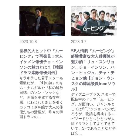
2023.10.8
2023.9.7
世界的大ヒット中『ムー
SF人情劇『ムービング』
ビング』で再発見！大人
経験豊富な大人俳優陣が
イケメン俳優チョ・イン
魅力的！リュ・スンリョ
ソンの魅力とは？【韓国
ン、チョ・インソン、ハ
ドラマ素敵俳優列伝】
ン・ヒョジュ、チャ・テ
キラキラした若手スターも
ヒョン他【チョン・ウン
素敵だが、『剣の詩』のキ
スクの韓流談義fromソウ
ム・ナムギルや『私の解放
ル】
日誌』のソン・ソックな
ディズニープラス スターで
ど、画面を凌駕する存在
配信中のドラマ『ムービン
感、じわじわとあとを引く
グ』が面白い。ジャンルと
カッコよさを醸す大人の俳
してはSFアクションなのだ
優たちの活躍が、昨今の韓
ろうが、物語を構成するエ
国ドラマの…
ピソードひとつひとつが人
情ドラマとしてよくできて
いて、SFであることなど半
ば忘…