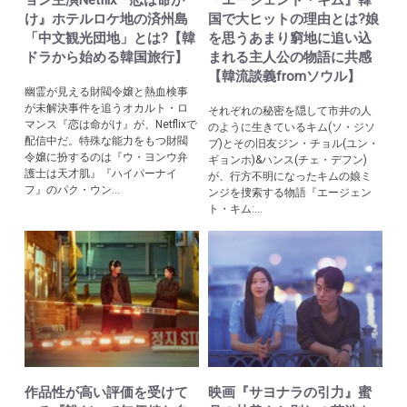
ョン主演Netflix『恋は命が
『エージェント・キム』韓
け』ホテルロケ地の済州島
国で大ヒットの理由とは?娘
「中文観光団地」とは?【韓
を思うあまり窮地に追い込
ドラから始める韓国旅行】
まれる主人公の物語に共感
【韓流談義fromソウル】
幽霊が見える財閥令嬢と熱血検事
が未解決事件を追うオカルト・ロ
それぞれの秘密を隠して市井の人
マンス『恋は命がけ』が、Netflixで
のように生きているキム(ソ・ジソ
配信中だ。特殊な能力をもつ財閥
ブ)とその旧友ジン・チョル(ユン・
令嬢に扮するのは『ウ・ヨンウ弁
ギョンホ)&ハンス(チェ・デフン)
護士は天才肌』『ハイパーナイ
が、行方不明になったキムの娘ミ
フ』のパク・ウン...
ンジを捜索する物語『エージェン
ト・キム:...
作品性が高い評価を受けて
映画『サヨナラの引力』蜜