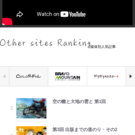
媒体別人気記事
空の轍と大地の雲と 第1回
荒々しい「火山帯」の一端にいるこ
公式-おっさん底辺治癒士と愛娘の
えびめしの流儀
「自分の絵ごと、このジャンルはそ
｢なんじゃこりゃあああ！｣本田圭
錦織一清の写真集はなぜ私服なの
千葉雄大、ほっそりイケメン近影に
とを体感！ 登頂約10分でも大迫力
辺境ライフ ~中年男が回復スキルに
ろそろ終わりかな」江口寿史が炎上
佑の古巣ミラン、漆黒×蛍光レッド
か…高級ブランドをやめ等身大の自
「顔パンパンだったのに」反響 視
「吾妻小富士」火口を1周する「1
覚醒して、英雄へ成り上がる~ 第82
を経て樋口毅宏に語ったこと
の超絶クールな新サードユニに世界
分を表現する現在「ちゃんとおじい
聴者が想った激変の納得理由
時間半ハイキング」パノラマ絶景レ
話(1)
が熱狂｢サードなのにズルい｣｢こり
ちゃんに」
ポ【福島県福島市】
ゃかっけえわ｣
第3回 出版までの道のり・その2
オラの引越し物語 サボテン大襲撃
映画『ちいかわ』入場者特典「第２
村上佳菜子、“遠距離結婚”の夫と
公式-聖女じゃないと追放されたの
「のりの芝居は観たいと」藤原紀香