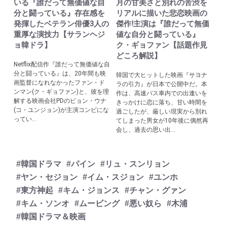
いる『誰だって無価値な自
月の甘美さと別れの苦渋を
分と闘っている』存在感を
リアルに描いた悲恋映画の
発揮したベテラン俳優3人の
傑作!主演は『誰だって無価
重厚な演技力【サランヘジ
値な自分と闘っている』
ョ韓ドラ】
ク・ギョファン【話題作見
どころ解説】
Netflix配信作『誰だって無価値な自
分と闘っている』は、20年間も映
韓国で大ヒットした映画『サヨナ
画監督になれなかったファン・ド
ラの引力』が日本で公開中だ。本
ンマン(ク・ギョファン)と、彼を理
作は、高速バス車内での出逢いを
解する映画会社PDのピョン・ウナ
きっかけに恋に落ち、甘い時間を
(コ・ユンジョン)が主演コンビにな
過ごしたが、厳しい現実から別れ
ってい...
てしまった男女が10年後に偶然再
会し、過去の思い出...
#韓国ドラマ
#パイン
#リュ・スンリョン
#ヤン・セジョン
#イム・スジョン
#ユンホ
#東方神起
#キム・ジョンス
#チャン・グァン
#キム・ソンオ
#ムービング
#悪い奴ら
#木浦
#韓国ドラマ＆映画