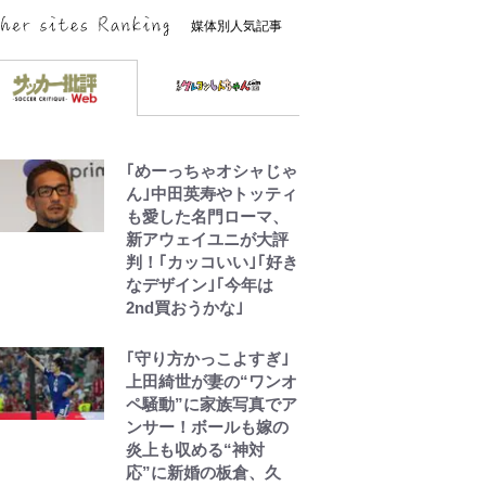
媒体別人気記事
｢めーっちゃオシャじゃ
ん｣中田英寿やトッティ
も愛した名門ローマ、
新アウェイユニが大評
判！｢カッコいい｣｢好き
なデザイン｣｢今年は
2nd買おうかな｣
｢守り方かっこよすぎ｣
上田綺世が妻の“ワンオ
ペ騒動”に家族写真でア
ンサー！ボールも嫁の
炎上も収める“神対
応”に新婚の板倉、久