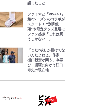
けるコツを紹介【あな
語ったこと
たのすぐそばにいる
「季節の虫」の探し方
ファミマと『VIVANT』
vol.21】
第2シーズンのコラボが
スタート！ “別班饅
アユは「怒らせて掛け
頭”や限定グッズ登場に
る」魚だった！ ルアー
ファン感激「これは買
を追わせて釣りあげる
うしかない！」
「アユイング」のオリ
ジナリティ＆おもしろ
「まだ2枚しか描けてな
さを知る
いんだよねぇ」作家・
樋口毅宏が問う、今再
び、漫画に向かう江口
寿史の現在地
錦織一清の写真集はな
ぜ私服なのか…高級ブ
ランドをやめ等身大の
自分を表現する現在
「ちゃんとおじいちゃ
んに」