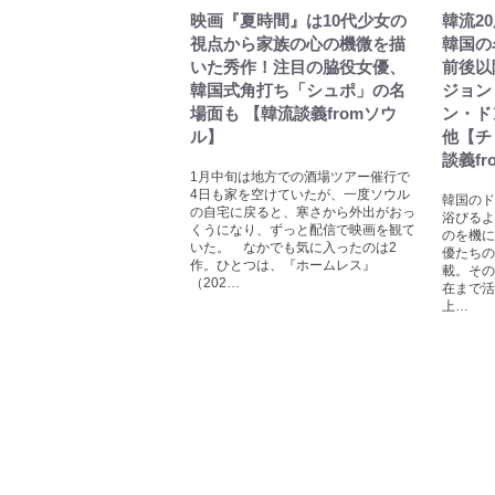
映画『夏時間』は10代少女の
韓流2
視点から家族の心の機微を描
韓国の
いた秀作！注目の脇役女優、
前後以
韓国式角打ち「シュポ」の名
ジョン
場面も 【韓流談義fromソウ
ン・ド
ル】
他【チ
談義f
1月中旬は地方での酒場ツアー催行で
4日も家を空けていたが、一度ソウル
韓国のド
の自宅に戻ると、寒さから外出がおっ
浴びるよ
くうになり、ずっと配信で映画を観て
のを機に
いた。 なかでも気に入ったのは2
優たちの
作。ひとつは、『ホームレス』
載。その
（202…
在まで活
上…