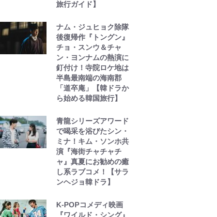
旅行ガイド】
ナム・ジュヒョク除隊
後復帰作『トングン』
チョ・スンウ＆チャ
ン・ヨンナムの熱演に
釘付け！寺院ロケ地は
半島最南端の海南郡
「道卒庵」【韓ドラか
ら始める韓国旅行】
青龍シリーズアワード
で喝采を浴びたシン・
ミナ！キム・ソンホ共
演『海街チャチャチ
ャ』真夏にお勧めの癒
し系ラブコメ！【サラ
ンヘジョ韓ドラ】
K-POPコメディ映画
『ワイルド・シング』