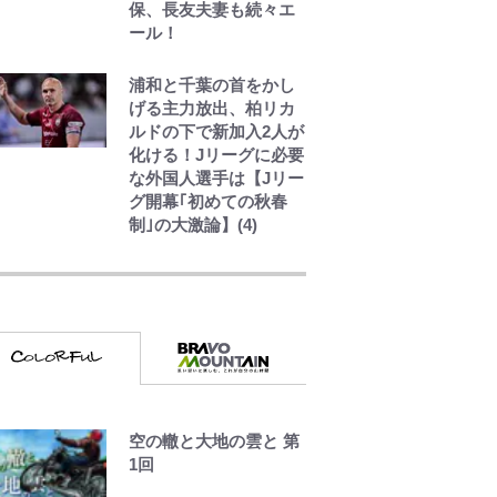
保、長友夫妻も続々エ
ール！
浦和と千葉の首をかし
げる主力放出、柏リカ
ルドの下で新加入2人が
化ける！Jリーグに必要
な外国人選手は【Jリー
グ開幕｢初めての秋春
制｣の大激論】(4)
でっかい男になりたい
ゾ
浅草は日本の心だゾ
空の轍と大地の雲と 第
とうちゃんが出世する
1回
ゾ