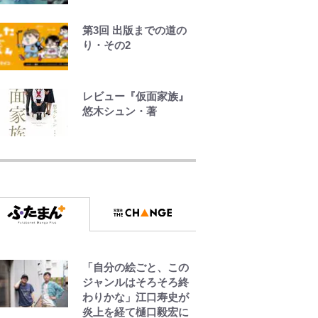
第3回 出版までの道の
り・その2
レビュー『仮面家族』
悠木シュン・著
荒々しい「火山帯」の
一端にいることを体
感！ 登頂約10分でも大
迫力「吾妻小富士」火
口を1周する「1時間半
ハイキング」パノラマ
絶景レポ【福島県福島
市】
「自分の絵ごと、この
青く美しい「幸せのブ
ジャンルはそろそろ終
ルービー」の正体と
わりかな」江口寿史が
は？ 身近な場所で見つ
炎上を経て樋口毅宏に