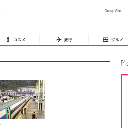
Group Site
💄
✈️
🍱
コスメ
旅行
グルメ
6