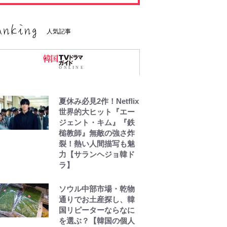
人気記事
夏休み必見2作！Netflix
世界的大ヒット『エー
ジェント・キム』『鉄
槌教師』無敵の強さ炸
裂！熱い人間描写も魅
力【サランヘジョ韓ド
ラ】
ソウル中部市場・乾物
通りでお土産探し、韓
国リピーターならなに
を選ぶ？【韓国の個人