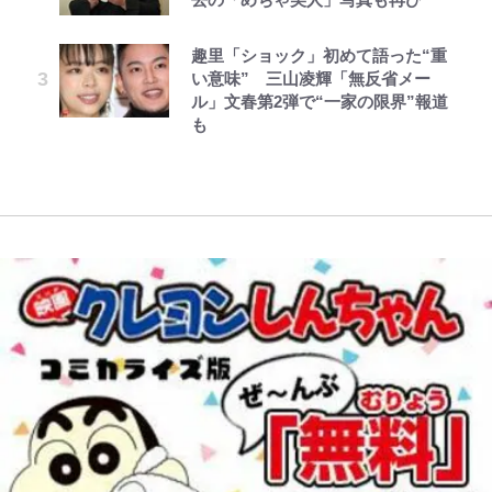
「アユイング」のオリジナリティ＆
下七武海の謎めいた過去も…
落ちた日本死ね」
化ける！Jリーグに必要な外国人選
ボンジュールでポンジュースだゾ
レビュー『仮面家族』悠木シュン・
公式-関係改善をあきらめて距離を
おもしろさを知る
手は【Jリーグ開幕｢初めての秋春
趣里「ショック」初めて語った“重
著
おいたら、塩対応だった婚約者が絡
制｣の大激論】(4)
南や和也だけじゃない！『タッチ』
誹謗中傷も「『そうせざるを得ない
い意味” 三山凌輝「無反省メー
んでくるようになりました 第50話
やってはいけない！「キャンプツー
上杉達也の才能を「いち早く見出し
事情』がある」…山尾志桜里が
ル」文春第2弾で“一家の限界”報道
(1)
リング」での「NGパッキング」7
た人物たち」
SNSのバッシングにも向き合う理
W杯クオーター制への大反発か、
も
選！ 安全＆快適につながる「荷物
由と独自メンタル術
FIFA会長を追い詰めた｢欧州のボイ
の順序や位置」積載のコツとは？
コット｣と再選の行方【FIFA3兆円
「実体験レポ」
の野望と2度のオウンゴール、来年
3月の会長選】(3)