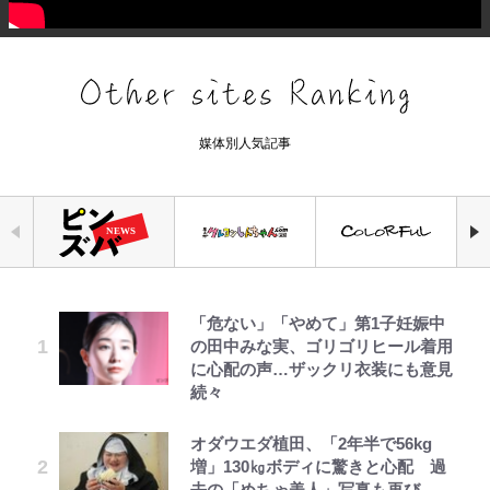
媒体別人気記事
「危ない」「やめて」第1子妊娠中
でっかい男になりたいゾ
空の轍と大地の雲と 第1回
荒々しい「火山帯」の一端にいるこ
ファミマと『VIVANT』第2シーズ
錦織一清の写真集はなぜ私服なの
｢お土産最高すぎ笑｣｢どうやって入
公式-婚約破棄されたのでお掃除メ
の田中みな実、ゴリゴリヒール着用
とを体感！ 登頂約10分でも大迫力
ンのコラボがスタート！ “別班饅
か…高級ブランドをやめ等身大の自
手？｣ブライトン帰還の三笘薫、同
イドになったら笑わない貴公子様に
に心配の声…ザックリ衣装にも意見
「吾妻小富士」火口を1周する「1
頭”や限定グッズ登場にファン感激
分を表現する現在「ちゃんとおじい
僚に“ポケカ”をプレゼント！｢薫の
溺愛されました 第27話(3)
続々
時間半ハイキング」パノラマ絶景レ
「これは買うしかない！」
ちゃんに」
笑顔見れてよかった｣｢大喜びのリ
ポ【福島県福島市】
ュテル可愛すぎ｣
浅草は日本の心だゾ
第3回 出版までの道のり・その2
公式-だって、あなたが浮気をした
オダウエダ植田、「2年半で56kg
『ONE PIECE』今後の展開に絡ん
元衆院議員・山尾志桜里が語る誹謗
から 第9話(1)
増」130㎏ボディに驚きと心配 過
アユは「怒らせて掛ける」魚だっ
できそうな「意味深な表紙連載」
中傷動画…「計り知れない」切り抜
浦和と千葉の首をかしげる主力放
去の「めちゃ美人」写真も再び
た！ ルアーを追わせて釣りあげる
「神」エネルの月での展開に、元王
き落選運動の影響と今語る「保育園
出、柏リカルドの下で新加入2人が