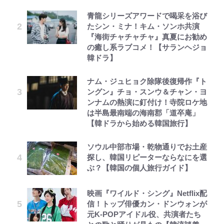
青龍シリーズアワードで喝采を浴び
たシン・ミナ！キム・ソンホ共演
『海街チャチャチャ』真夏にお勧め
の癒し系ラブコメ！【サランヘジョ
韓ドラ】
ナム・ジュヒョク除隊後復帰作『ト
ングン』チョ・スンウ＆チャン・ヨ
ンナムの熱演に釘付け！寺院ロケ地
は半島最南端の海南郡「道卒庵」
【韓ドラから始める韓国旅行】
ソウル中部市場・乾物通りでお土産
探し、韓国リピーターならなにを選
ぶ？【韓国の個人旅行ガイド】
映画『ワイルド・シング』Netflix配
信！トップ俳優カン・ドンウォンが
元K-POPアイドル役、共演者たち