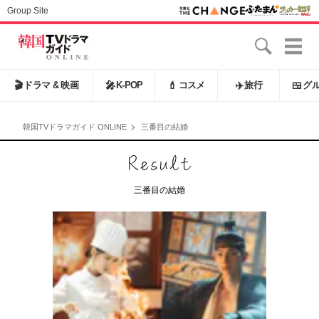
Group Site
🎬
ドラマ & 映画
🎤
K-POP
💄
コスメ
✈️
旅行
🍱
グ
韓国TVドラマガイド ONLINE
三番目の結婚
三番目の結婚