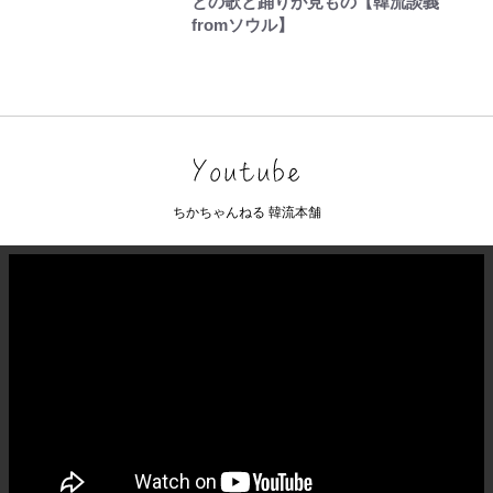
との歌と踊りが見もの【韓流談義
fromソウル】
ちかちゃんねる 韓流本舗