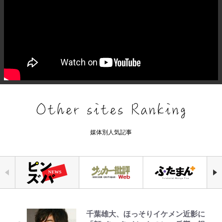
媒体別人気記事
千葉雄大、ほっそりイケメン近影に
浦和と千葉の首をかしげる主力放
「自分の絵ごと、このジャンルはそ
公式-ヒロインが来る前に妊娠しま
空の轍と大地の雲と 第1回
荒々しい「火山帯」の一端にいるこ
錦織一清の写真集はなぜ私服なの
でっかい男になりたいゾ