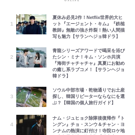
夏休み必見2作！Netflix世界的大ヒ
ット『エージェント・キム』『鉄槌
教師』無敵の強さ炸裂！熱い人間描
写も魅力【サランヘジョ韓ドラ】
青龍シリーズアワードで喝采を浴び
たシン・ミナ！キム・ソンホ共演
『海街チャチャチャ』真夏にお勧め
の癒し系ラブコメ！【サランヘジョ
韓ドラ】
ソウル中部市場・乾物通りでお土産
探し、韓国リピーターならなにを選
ぶ？【韓国の個人旅行ガイド】
ナム・ジュヒョク除隊後復帰作『ト
ングン』チョ・スンウ＆チャン・ヨ
ンナムの熱演に釘付け！寺院ロケ地