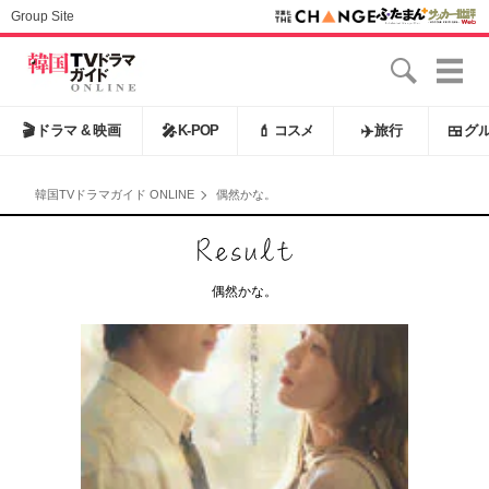
Group Site
🎬
ドラマ & 映画
🎤
K-POP
💄
コスメ
✈️
旅行
🍱
グ
韓国TVドラマガイド ONLINE
偶然かな。
偶然かな。