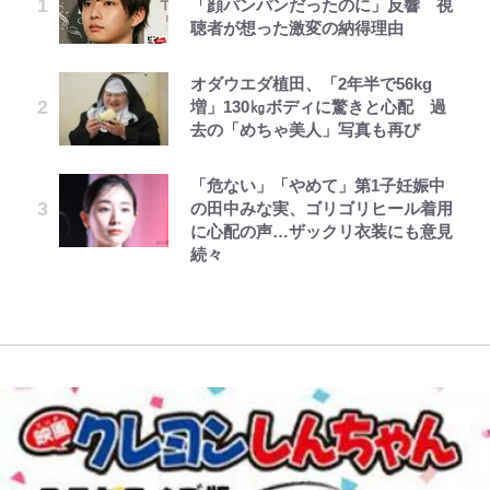
「顔パンパンだったのに」反響 視
出、柏リカルドの下で新加入2人が
ろそろ終わりかな」江口寿史が炎上
した~詰んだはずの悪役令嬢です
とを体感！ 登頂約10分でも大迫力
か…高級ブランドをやめ等身大の自
聴者が想った激変の納得理由
化ける！Jリーグに必要な外国人選
を経て樋口毅宏に語ったこと
が、どうやら違うようです~ 第1話
「吾妻小富士」火口を1周する「1
分を表現する現在「ちゃんとおじい
手は【Jリーグ開幕｢初めての秋春
時間半ハイキング」パノラマ絶景レ
ちゃんに」
制｣の大激論】(4)
ポ【福島県福島市】
オダウエダ植田、「2年半で56kg
ファミマと『VIVANT』第2シーズ
公式-婚約破棄されたのでお掃除メ
第3回 出版までの道のり・その2
浅草は日本の心だゾ
誹謗中傷も「『そうせざるを得ない
増」130㎏ボディに驚きと心配 過
ンのコラボがスタート！ “別班饅
イドになったら笑わない貴公子様に
W杯クオーター制への大反発か、
アユは「怒らせて掛ける」魚だっ
事情』がある」…山尾志桜里が
去の「めちゃ美人」写真も再び
頭”や限定グッズ登場にファン感激
溺愛されました 第27話(3)
FIFA会長を追い詰めた｢欧州のボイ
た！ ルアーを追わせて釣りあげる
SNSのバッシングにも向き合う理
「これは買うしかない！」
コット｣と再選の行方【FIFA3兆円
「アユイング」のオリジナリティ＆
由と独自メンタル術
「危ない」「やめて」第1子妊娠中
公式-だって、あなたが浮気をした
レビュー『仮面家族』悠木シュン・
ボンジュールでポンジュースだゾ
の野望と2度のオウンゴール、来年
おもしろさを知る
『ONE PIECE』今後の展開に絡ん
の田中みな実、ゴリゴリヒール着用
から 第9話(1)
著
3月の会長選】(3)
武田久美子が語る23年ぶり写真集
できそうな「意味深な表紙連載」
に心配の声…ザックリ衣装にも意見
やってはいけない！「キャンプツー
の裏側…57歳の妥協なき美ボディ
「神」エネルの月での展開に、元王
続々
｢めーっちゃオシャじゃん｣中田英
リング」での「NGパッキング」7
と「貝殻水着」を超える伝説の衣装
下七武海の謎めいた過去も…
寿やトッティも愛した名門ローマ、
選！ 安全＆快適につながる「荷物
に迫る
新アウェイユニが大評判！｢カッコ
の順序や位置」積載のコツとは？
いい｣｢好きなデザイン｣｢今年は2nd
「実体験レポ」
買おうかな｣