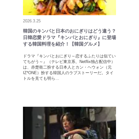
2026.3.25
韓国のキンパと日本のおにぎりはどう違う？
日韓恋愛ドラマ『キンパとおにぎり』に登場
する韓国料理を紹介！【韓国グルメ】
ドラマ『キンパとおにぎり～恋するふたりは似てい
てちがう～』（テレビ東京系、Netflix独占配信中）
は、赤楚衛二扮する日本人とカン・ヘウォン（元
IZ*ONE）扮する韓国人のラブストーリーだ。タイ
トルを見ても明ら…