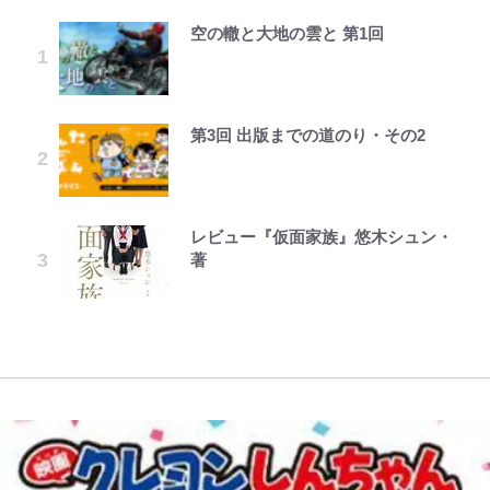
空の轍と大地の雲と 第1回
元衆院議員・山尾志桜里が語る誹謗
｢お土産最高すぎ笑｣｢どうやって入
荒々しい「火山帯」の一端にいるこ
公式-婚約破棄されたのでお掃除メ
「危ない」「やめて」第1子妊娠中
浅草は日本の心だゾ
ファミマと『VIVANT』第2シーズ
中傷動画…「計り知れない」切り抜
手？｣ブライトン帰還の三笘薫、同
とを体感！ 登頂約10分でも大迫力
イドになったら笑わない貴公子様に
の田中みな実、ゴリゴリヒール着用
ンのコラボがスタート！ “別班饅
き落選運動の影響と今語る「保育園
僚に“ポケカ”をプレゼント！｢薫の
「吾妻小富士」火口を1周する「1
溺愛されました 第27話(3)
に心配の声…ザックリ衣装にも意見
頭”や限定グッズ登場にファン感激
落ちた日本死ね」
笑顔見れてよかった｣｢大喜びのリ
時間半ハイキング」パノラマ絶景レ
続々
「これは買うしかない！」
ュテル可愛すぎ｣
ポ【福島県福島市】
第3回 出版までの道のり・その2
公式-苦節四年、理想の聖女を演じ
とうちゃんが出世するゾ
誹謗中傷も「『そうせざるを得ない
オダウエダ植田、「2年半で56kg
『ONE PIECE』今後の展開に絡ん
るのに疲れました ~便利屋扱いする
事情』がある」…山尾志桜里が
W杯クオーター制への大反発か、
アユは「怒らせて掛ける」魚だっ
増」130㎏ボディに驚きと心配 過
できそうな「意味深な表紙連載」
国は捨て“白魔導士”となり旅に出
SNSのバッシングにも向き合う理
FIFA会長を追い詰めた｢欧州のボイ
た！ ルアーを追わせて釣りあげる
去の「めちゃ美人」写真も再び
「神」エネルの月での展開に、元王
る~ 第12話(1)
由と独自メンタル術
コット｣と再選の行方【FIFA3兆円
「アユイング」のオリジナリティ＆
下七武海の謎めいた過去も…
レビュー『仮面家族』悠木シュン・
ボンジュールでポンジュースだゾ
の野望と2度のオウンゴール、来年
おもしろさを知る
公式-最強宮廷指南役のおっさん、
趣里「ショック」初めて語った“重
著
3月の会長選】(3)
武田久美子が語る23年ぶり写真集
南や和也だけじゃない！『タッチ』
追放された僻地で無双する~幻とな
い意味” 三山凌輝「無反省メー
の裏側…57歳の妥協なき美ボディ
やってはいけない！「キャンプツー
上杉達也の才能を「いち早く見出し
った種族の美少女たちを育てて辺境
ル」文春第2弾で“一家の限界”報道
と「貝殻水着」を超える伝説の衣装
｢モデルやってる｣｢かっけぇ｣三笘
リング」での「NGパッキング」7
た人物たち」
を開拓~ 第23話(3)
も
に迫る
薫がブライトン新ユニのモデルで完
選！ 安全＆快適につながる「荷物
全復活！“King”の帰還に｢チームか
の順序や位置」積載のコツとは？
ら大歓迎されてる｣｢元気な姿見れ
「実体験レポ」
て…｣