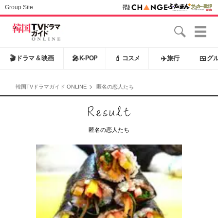
Group Site
🎬
ドラマ & 映画
🎤
K-POP
💄
コスメ
✈️
旅行
🍱
グ
韓国TVドラマガイド ONLINE
匿名の恋人たち
匿名の恋人たち