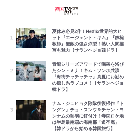
夏休み必見2作！Netflix世界的大ヒ
ット『エージェント・キム』『鉄槌
教師』無敵の強さ炸裂！熱い人間描
写も魅力【サランヘジョ韓ドラ】
青龍シリーズアワードで喝采を浴び
たシン・ミナ！キム・ソンホ共演
『海街チャチャチャ』真夏にお勧め
の癒し系ラブコメ！【サランヘジョ
韓ドラ】
ナム・ジュヒョク除隊後復帰作『ト
ングン』チョ・スンウ＆チャン・ヨ
ンナムの熱演に釘付け！寺院ロケ地
は半島最南端の海南郡「道卒庵」
【韓ドラから始める韓国旅行】