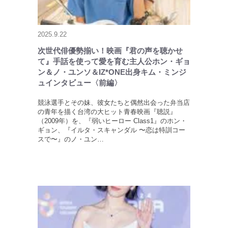
2025.9.22
次世代俳優勢揃い！映画『君の声を聴かせ
て』手話を使って愛を育む主人公ホン・ギョ
ン＆ノ・ユンソ＆IZ*ONE出身キム・ミンジ
ュインタビュー〈前編〉
競泳選手とその妹、彼女たちと偶然出会った弁当店
の青年を描く台湾の大ヒット青春映画『聴説』
（2009年）を、『弱いヒーロー Class1』のホン・
ギョン、『イルタ・スキャンダル 〜恋は特訓コー
スで〜』のノ・ユン…