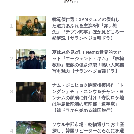
韓流傑作選！2PMジュノの傑出し
た魅力あふれる主演3作『赤い袖
先』『テプン商事』ほか見どころ一
挙解説【サランヘジョ韓ドラ】
夏休み必見2作！Netflix世界的大ヒ
ット『エージェント・キム』『鉄槌
教師』無敵の強さ炸裂！熱い人間描
写も魅力【サランヘジョ韓ドラ】
ナム・ジュヒョク除隊後復帰作『ト
ングン』チョ・スンウ＆チャン・ヨ
ンナムの熱演に釘付け！寺院ロケ地
は半島最南端の海南郡「道卒庵」
【韓ドラから始める韓国旅行】
ソウル中部市場・乾物通りでお土産
探し、韓国リピーターならなにを選