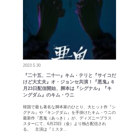
2023.5.30
『二十五、二十一』キム・テリと『サイコだ
けど大丈夫』オ・ジョンセ共演！『悪鬼』6
月23日配信開始、脚本は『シグナル』『キ
ングダム』のキム・ウニ
韓国で最も著名な脚本家のひとり、大ヒット作『シ
グナル』や『キングダム』を手掛けたキム・ウニの
最新作『悪鬼（あっき）』が、ディズニープラス
スターにて、6月23日（金）より独占配信され
る。 主演は『ミスタ…