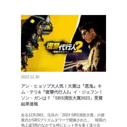
2023.12.30
アン・ヒョソプ大人気！大賞は『悪鬼』キ
ム・テリ&『復讐代行人2』イ・ジェフン！
ソン・ガンは？「SBS演技大賞2023」受賞
結果速報
去る12月29日、注目の「2023 SBS演技大賞」の授
賞式がSBSプリズムタワーで開催された。 韓国の
地上波3局のなかでも特にヒット作を多く送り出