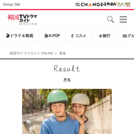
Group Site
🎬
ドラマ & 映画
🎤
K-POP
💄
コスメ
✈️
旅行
🍱
グ
韓国TVドラマガイド ONLINE
悪鬼
悪鬼