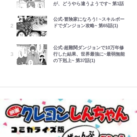
が、どうやら違うようです~ 第1話
分を表現する現在「ちゃんとおじい
の超絶クールな新サードユニに世界
聴者が想った激変の納得理由
を経て樋口毅宏に語ったこと
指した「自分スタイル」再構築でわ
ちゃんに」
が熱狂｢サードなのにズルい｣｢こり
かった「本当に必要な7つの道具」
ゃかっけえわ｣
とは
公式-冒険家になろう! ~スキルボー
GLAY・TERU＆PUFFY大貫亜美
映画『ちいかわ』入場者特典「第２
でっかい男になりたいゾ
第3回 出版までの道のり・その2
藤原紀香が23年間続けるボランテ
ドでダンジョン攻略~ 第65話(1)
の“共演”ショットに「夫婦で写っ
弾」がスタート！まさかの人気アイ
ィア活動の原動力は…「偽善者だ」
浦和と千葉の首をかしげる主力放
荒々しい「火山帯」の一端にいるこ
てるの尊い」 長女はもう23歳
テムに称賛続々「豪華すぎる！」
との声も跳ね返す“誰かの役に立ち
出、柏リカルドの下で新加入2人が
とを体感！ 登頂約10分でも大迫力
たい”という思い
化ける！Jリーグに必要な外国人選
「吾妻小富士」火口を1周する「1
公式-超難関ダンジョンで10万年修
中居正広氏の被災地支援報道と消え
1万円超えも「納得のクオリティ」
浅草は日本の心だゾ
レビュー『仮面家族』悠木シュン・
手は【Jリーグ開幕｢初めての秋春
時間半ハイキング」パノラマ絶景レ
行した結果、世界最強に~最弱無能
ない“芸能界復帰説”、なぜ代理人
『この素晴らしい世界に祝福を！』
著
制｣の大激論】(4)
ポ【福島県福島市】
「のりの芝居は観たいと」藤原紀香
の下剋上~ 第37話(1)
弁護士が今も“窓口”に? 直撃に深
10万針以上の密度で再現された“め
が明かす夫・片岡愛之助との関係
まる“謎”
ぐみん刺繍ワークシャツ”にファン
性…互いに一番のお客さんで刺激を
｢知念さんを煽ってたのと同じ
青く美しい「幸せのブルービー」の
も感動
もらう存在
人？｣鹿島・鈴木優磨、大逆転勝利
正体とは？ 身近な場所で見つける
後の“超・優等生インタビュー”が
コツを紹介【あなたのすぐそばにい
話題！｢試合中とのギャップw｣｢礼
る「季節の虫」の探し方 vol.21】
儀正しいイケメンやな」