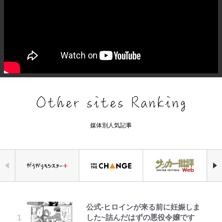
媒体別人気記事
公式-ヒロインが来る前に妊娠しま
錦織一清の写真集はなぜ私服なの
｢なんじゃこりゃあああ！｣本田圭
千葉雄大、ほっそりイケメン近影に
「自分の絵ごと、このジャンルはそ
えびめしの流儀
空の轍と大地の雲と 第1回
【キャンプ自己啓発】増えすぎたギ
した~詰んだはずの悪役令嬢です
か…高級ブランドをやめ等身大の自
佑の古巣ミラン、漆黒×蛍光レッド
「顔パンパンだったのに」反響 視
ろそろ終わりかな」江口寿史が炎上
アを棚卸し！ “ウルトラライト” 目