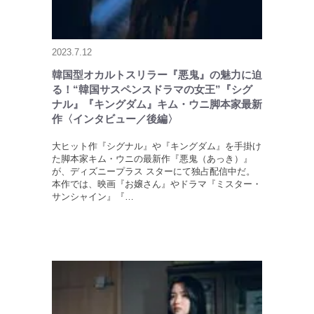
2023.7.12
韓国型オカルトスリラー『悪鬼』の魅力に迫
る！“韓国サスペンスドラマの女王”『シグ
ナル』『キングダム』キム・ウニ脚本家最新
作〈インタビュー／後編〉
大ヒット作『シグナル』や『キングダム』を手掛け
た脚本家キム・ウニの最新作『悪鬼（あっき）』
が、ディズニープラス スターにて独占配信中だ。
本作では、映画『お嬢さん』やドラマ『ミスター・
サンシャイン』『…