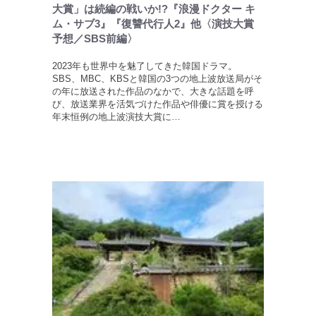
大賞」は続編の戦いか!?『浪漫ドクター キ
ム・サブ3』『復讐代行人2』他〈演技大賞
予想／SBS前編〉
2023年も世界中を魅了してきた韓国ドラマ。
SBS、MBC、KBSと韓国の3つの地上波放送局がそ
の年に放送された作品のなかで、大きな話題を呼
び、放送業界を活気づけた作品や俳優に賞を授ける
年末恒例の地上波演技大賞に…