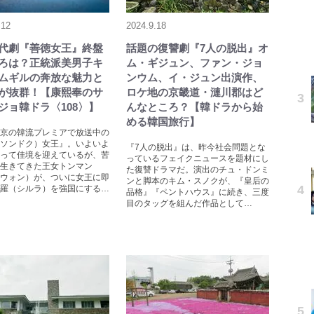
.12
2024.9.18
代劇『善徳女王』終盤
話題の復讐劇『7人の脱出』オ
ろは？正統派美男子キ
ム・ギジュン、ファン・ジョ
ムギルの奔放な魅力と
ンウム、イ・ジュン出演作、
が抜群！【康熙奉のサ
ロケ地の京畿道・漣川郡はど
ジョ韓ドラ〈108〉】
んなところ？【韓ドラから始
める韓国旅行】
京の韓流プレミアで放送中の
ソンドク）女王』。いよいよ
『7人の脱出』は、昨今社会問題とな
って佳境を迎えているが、苦
っているフェイクニュースを題材にし
生きてきた王女トンマン
た復讐ドラマだ。演出のチュ・ドンミ
ウォン）が、ついに女王に即
ンと脚本のキム・スノクが、『皇后の
羅（シルラ）を強国にする…
品格』『ペントハウス』に続き、三度
目のタッグを組んだ作品として…