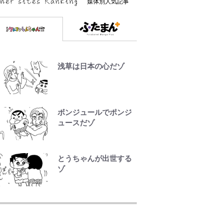
媒体別人気記事
浅草は日本の心だゾ
ボンジュールでポンジ
ュースだゾ
とうちゃんが出世する
ゾ
『ちいかわ』ファンの
記憶に残る「恐怖キャ
ラ」の戦慄シーン 小