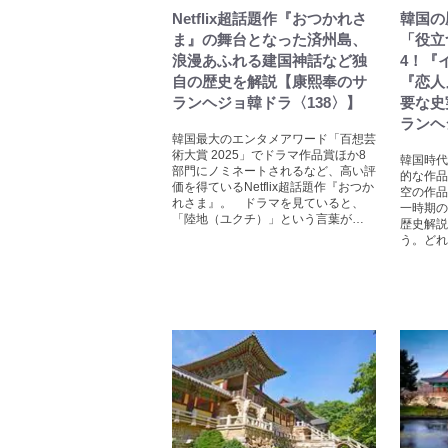
Netflix超話題作『おつかれさ
韓国の
ま』の舞台となった済州島、
「役立
浪漫あふれる建国神話など独
4！『
自の歴史を解説【康熙奉のサ
『恋人
ランヘジョ韓ドラ〈138〉】
要な史
ランヘ
韓国最大のエンタメアワード「百想芸
術大賞 2025」でドラマ作品賞ほか8
韓国時代
部門にノミネートされるなど、高い評
的な作品
価を得ているNetflix超話題作『おつか
空の作品
れさま』。 ドラマを見ていると、
一時期の
「陸地（ユクチ）」という言葉が…
歴史解説
う。どれ