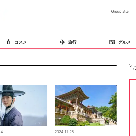
Group Site
💄
✈️
🍱
コスメ
旅行
グルメ
14
2024.11.28