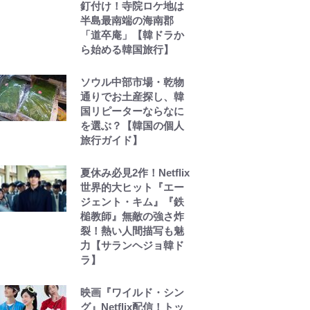
釘付け！寺院ロケ地は
半島最南端の海南郡
「道卒庵」【韓ドラか
ら始める韓国旅行】
ソウル中部市場・乾物
通りでお土産探し、韓
国リピーターならなに
を選ぶ？【韓国の個人
旅行ガイド】
夏休み必見2作！Netflix
世界的大ヒット『エー
ジェント・キム』『鉄
槌教師』無敵の強さ炸
裂！熱い人間描写も魅
力【サランヘジョ韓ド
ラ】
映画『ワイルド・シン
グ』Netflix配信！トッ