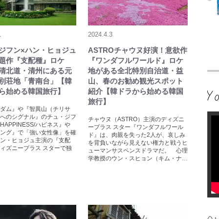
1
2024.4.3
ジフン×ハン・ヒョジュ
ASTROチャウヌ好演！意欲作
題作『支配種』ロケ
『ワンダフルワールド』ロケ
清北道・清州にある元
地がある全北特別自治道・益
別荘地「青南台」【韓
山、春のお勧め観光スポット
ら始める韓国旅行】
紹介【韓ドラから始める韓国
旅行】
ダム』や『智異山（チリサ
へのシグナル』のチュ・ジフ
チャウヌ（ASTRO）主演のディズニ
APPINESS/ハピネス』や
ープラス スター『ワンダフルワール
ング』で「強い女性像」を確
ド』は、肉親を失った2人が、哀しみ
ン・ヒョジュ主演の『支配
を背負いながら見えない権力と戦うヒ
ィズニープラス スターで独
ューマンサスペンスドラマだ。 心理
学教授のウン・スヒョン（キム・ナ…