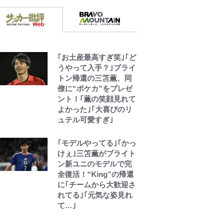
さくてかわいい世界な
のに「見た目からして
ヤバイ…」
放送40周年『機動戦士
ガンダムZZ』いまだ語
｢お土産最高すぎ笑｣｢ど
り継がれる「伝説のト
うやって入手？｣ブライ
ンデモシーン」 「Zザ
トン帰還の三笘薫、同
ク」に「謎の光」も…
僚に“ポケカ”をプレゼ
ント！｢薫の笑顔見れて
よかった｣｢大喜びのリ
令和のNBAを先取りし
ュテル可愛すぎ｣
ていた!?『SLAM
DUNK』が30年前に描
いた「驚きの戦術」ス
｢モデルやってる｣｢かっ
トレッチ5に大型ポイン
けぇ｣三笘薫がブライト
トガードも…
ン新ユニのモデルで完
全復活！“King”の帰還
に｢チームから大歓迎さ
れてる｣｢元気な姿見れ
て…｣