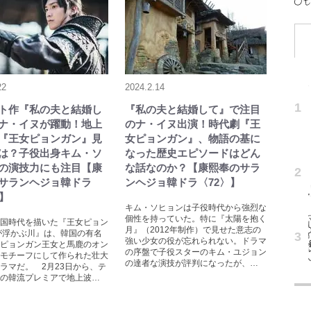
22
2024.2.14
ト作『私の夫と結婚し
『私の夫と結婚して』で注目
ナ・イヌが躍動！地上
のナ・イヌ出演！時代劇『王
『王女ピョンガン』見
女ピョンガン』、物語の基に
は？子役出身キム・ソ
なった歴史エピソードはどん
の演技力にも注目【康
な話なのか？【康熙奉のサラ
サランヘジョ韓ドラ
ンヘジョ韓ドラ〈72〉】
〉】
キム・ソヒョンは子役時代から強烈な
個性を持っていた。特に『太陽を抱く
国時代を描いた『王女ピョン
月』（2012年制作）で見せた意志の
が浮かぶ川』は、韓国の有名
強い少女の役が忘れられない。ドラマ
ピョンガン王女と馬鹿のオン
の序盤で子役スターのキム・ユジョン
モチーフにして作られた壮大
の達者な演技が評判になったが、…
ラマだ。 2月23日から、テ
の韓流プレミアで地上波…