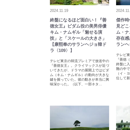
2024.11.19
2024.11
終盤になるほど面白い！『善
傑作時
徳女王』ピダム役の美男俳優
見どこ
キム・ナムギル「魅せる演
ム・ナ
技」と「スケールの大きさ」
存在感
【康熙奉のサランヘジョ韓ド
ランヘ
ラ〈109〉】
テレビ東
『善徳（
テレビ東京の韓流プレミアで放送中の
終盤に入
『善徳女王』。クライマックスが近づ
難の中で
いてきたが、ドラマの展開上ではピダ
（イ・ヨ
ム（キム・ナムギル）の動向が大きな
位して新
鍵を握っていた。彼の動きが本当に興
味深かった。（以下、一部ネタ…