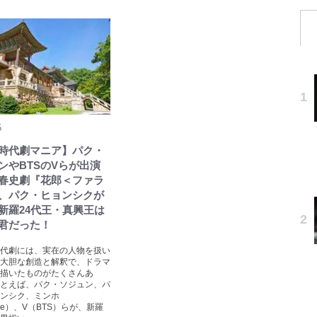
5
時代劇マニア】パク・
ンやBTSのVらが出演
春史劇『花郎＜ファラ
、パク・ヒョンシクが
新羅24代王・真興王は
君だった！
代劇には、実在の人物を扱い
大胆な創造と解釈で、ドラマ
描いたものがたくさんあ
とえば、パク・ソジュン、パ
ンシク、ミンホ
Nee）、V（BTS）らが、新羅