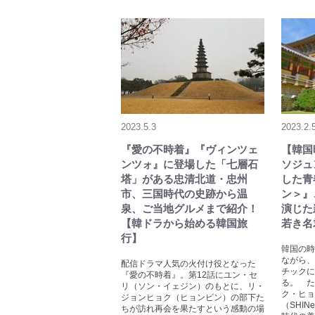
2023.5.3
2023.2.
『愛の不時着』『ヴィンツェ
【韓国
ンツォ』に登場した「七層石
ソジュ
塔」がある忠清北道・忠州
した青
市、三国時代の史跡から温
ン＞』
泉、ご当地グルメまで紹介！
演じた
【韓ドラから始める韓国旅
若き名
行】
韓国の時
ながら、
配信ドラマ人気の火付け役となった
チックに
『愛の不時着』。第12話にユン・セ
る。 た
リ（ソン・イェジン）のもとに、リ・
ク・ヒョ
ジョンヒョク（ヒョンビン）の部下た
（SHI
ちが訪れ再会を果たすという感動の場