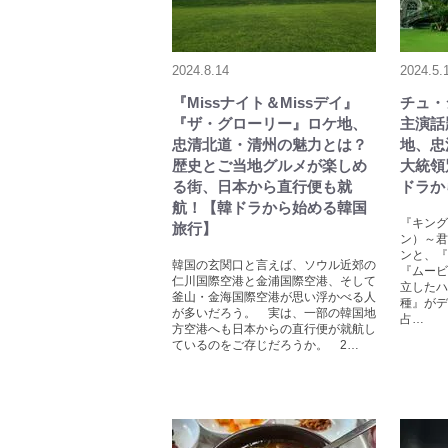
2024.8.14
2024.5.
『Missナイト＆Missデイ』
チュ・
『ザ・グローリー』ロケ地、
主演話
忠清北道・清州の魅力とは？
地、忠
歴史とご当地グルメが楽しめ
大統領
る街、日本から直行便も就
ドラか
航！【韓ドラから始める韓国
『キング
旅行】
ン）～君
ンと、『H
韓国の玄関口と言えば、ソウル近郊の
『ムービ
仁川国際空港と金浦国際空港、そして
立したハ
釜山・金海国際空港が思い浮かべる人
種』がデ
が多いだろう。 実は、一部の韓国地
占…
方空港へも日本からの直行便が就航し
ているのをご存じだろうか。 2…