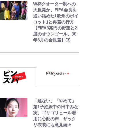
W杯クオーター制への
大反発か、FIFA会長を
追い詰めた｢欧州のボイ
コット｣と再選の行方
【FIFA3兆円の野望と2
度のオウンゴール、来
年3月の会長選】(3)
アユは「怒らせて掛け
る」魚だった！ ルアー
を追わせて釣りあげる
「アユイング」のオリ
ジナリティ＆おもしろ
さを知る
やってはいけない！
「キャンプツーリン
「危ない」「やめて」
グ」での「NGパッキン
第1子妊娠中の田中みな
グ」7選！ 安全＆快適
実、ゴリゴリヒール着
につながる「荷物の順
用に心配の声…ザック
序や位置」積載のコツ
リ衣装にも意見続々
とは？「実体験レポ」