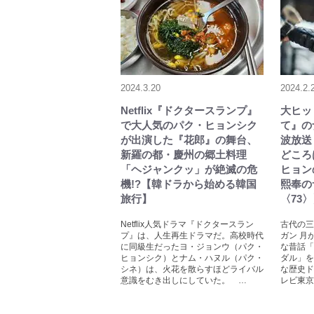
2024.3.20
2024.2.
Netflix『ドクタースランプ』
大ヒッ
で大人気のパク・ヒョンシク
て』の
が出演した『花郎』の舞台、
波放送
新羅の都・慶州の郷土料理
どころ
「ヘジャンクッ」が絶滅の危
ヒョン
機!?【韓ドラから始める韓国
熙奉の
旅行】
〈73
Netflix人気ドラマ『ドクタースラン
古代の三
プ』は、人生再生ドラマだ。高校時代
ガン 月
に同級生だったヨ・ジョンウ（パク・
な昔話「
ヒョンシク）とナム・ハヌル（パク・
ダル」を
シネ）は、火花を散らすほどライバル
な歴史ド
意識をむき出しにしていた。 …
レビ東京