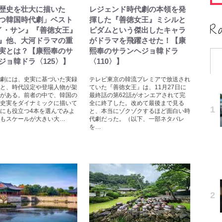
歴史を壮大に描いた
レジェンド時代劇の本領を発
つ韓国時代劇」ベスト
揮した『善徳女王』ミシルと
イ・サン』『善徳女王』
ピダムという傑出したキャラ
』他、大河ドラマの重
がドラマを飛躍させた！【康
実とは？【康熙奉のサ
熙奉のサランヘジョ韓ドラ
ジョ韓ドラ〈125〉】
〈110〉】
劇には、史実に基づいた実録
テレビ東京の韓流プレミアで放送され
と、時代設定や登場人物が架
ていた『善徳女王』は、11月27日に
がある。前者の中で、韓国の
最終話の第62話がオンエアされて完
史実をダイナミックに描いて
全に終了した。改めて最後まで見る
にも役立つ4本を選んでみよ
と、本当にゾクゾクするほど面白い時
もスケールが大きい大…
代劇だった。（以下、一部ネタバレ
を…