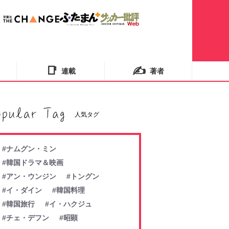
📑
✍️
連載
著者
人気タグ
#ナムグン・ミン
#韓国ドラマ＆映画
#アン・ウンジン
#トングン
#イ・ダイン
#韓国料理
#韓国旅行
#イ・ハクジュ
#チェ・デフン
#昭顕