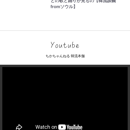
との歌と踊りが見もの【韓流談義
fromソウル】
ちかちゃんねる 韓流本舗