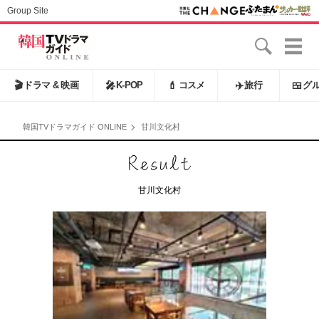
Group Site
🎬
ドラマ & 映画
🎤
K-POP
💄
コスメ
✈️
旅行
🍱
グ
韓国TVドラマガイド ONLINE
甘川文化村
甘川文化村