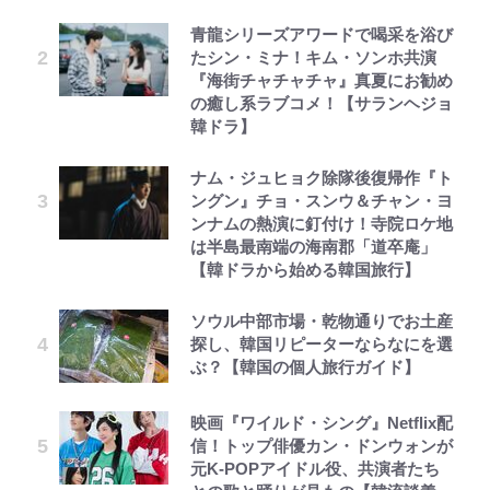
青龍シリーズアワードで喝采を浴び
たシン・ミナ！キム・ソンホ共演
『海街チャチャチャ』真夏にお勧め
の癒し系ラブコメ！【サランヘジョ
韓ドラ】
ナム・ジュヒョク除隊後復帰作『ト
ングン』チョ・スンウ＆チャン・ヨ
ンナムの熱演に釘付け！寺院ロケ地
は半島最南端の海南郡「道卒庵」
【韓ドラから始める韓国旅行】
ソウル中部市場・乾物通りでお土産
探し、韓国リピーターならなにを選
ぶ？【韓国の個人旅行ガイド】
映画『ワイルド・シング』Netflix配
信！トップ俳優カン・ドンウォンが
元K-POPアイドル役、共演者たち