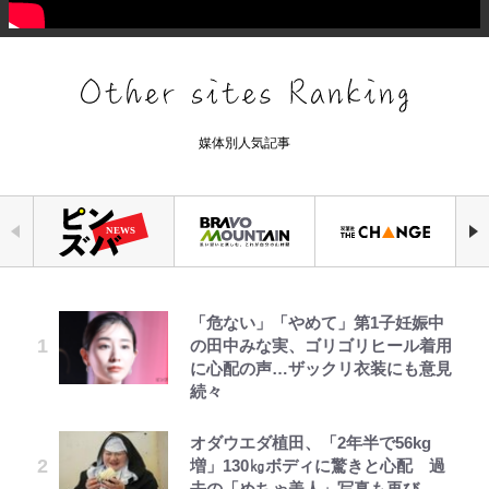
媒体別人気記事
「危ない」「やめて」第1子妊娠中
荒々しい「火山帯」の一端にいるこ
元衆院議員・山尾志桜里が語る誹謗
空の轍と大地の雲と 第1回
公式-婚約破棄されたのでお掃除メ
浅草は日本の心だゾ
ファミマと『VIVANT』第2シーズ
｢お土産最高すぎ笑｣｢どうやって入
の田中みな実、ゴリゴリヒール着用
とを体感！ 登頂約10分でも大迫力
中傷動画…「計り知れない」切り抜
イドになったら笑わない貴公子様に
ンのコラボがスタート！ “別班饅
手？｣ブライトン帰還の三笘薫、同
に心配の声…ザックリ衣装にも意見
「吾妻小富士」火口を1周する「1
き落選運動の影響と今語る「保育園
溺愛されました 第27話(3)
頭”や限定グッズ登場にファン感激
僚に“ポケカ”をプレゼント！｢薫の
続々
時間半ハイキング」パノラマ絶景レ
落ちた日本死ね」
「これは買うしかない！」
笑顔見れてよかった｣｢大喜びのリ
ポ【福島県福島市】
ュテル可愛すぎ｣
第3回 出版までの道のり・その2
公式-苦節四年、理想の聖女を演じ
とうちゃんが出世するゾ
オダウエダ植田、「2年半で56kg
誹謗中傷も「『そうせざるを得ない
『ONE PIECE』今後の展開に絡ん
るのに疲れました ~便利屋扱いする
増」130㎏ボディに驚きと心配 過
アユは「怒らせて掛ける」魚だっ
事情』がある」…山尾志桜里が
できそうな「意味深な表紙連載」
W杯クオーター制への大反発か、
国は捨て“白魔導士”となり旅に出
去の「めちゃ美人」写真も再び
た！ ルアーを追わせて釣りあげる
SNSのバッシングにも向き合う理
「神」エネルの月での展開に、元王
FIFA会長を追い詰めた｢欧州のボイ