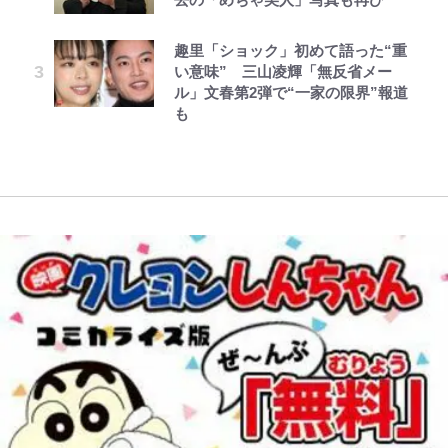
る~ 第12話(1)
「アユイング」のオリジナリティ＆
由と独自メンタル術
下七武海の謎めいた過去も…
コット｣と再選の行方【FIFA3兆円
レビュー『仮面家族』悠木シュン・
ボンジュールでポンジュースだゾ
おもしろさを知る
の野望と2度のオウンゴール、来年
趣里「ショック」初めて語った“重
公式-最強宮廷指南役のおっさん、
著
3月の会長選】(3)
武田久美子が語る23年ぶり写真集
南や和也だけじゃない！『タッチ』
い意味” 三山凌輝「無反省メー
追放された僻地で無双する~幻とな
やってはいけない！「キャンプツー
の裏側…57歳の妥協なき美ボディ
上杉達也の才能を「いち早く見出し
ル」文春第2弾で“一家の限界”報道
った種族の美少女たちを育てて辺境
リング」での「NGパッキング」7
と「貝殻水着」を超える伝説の衣装
た人物たち」
｢モデルやってる｣｢かっけぇ｣三笘
も
を開拓~ 第23話(3)
選！ 安全＆快適につながる「荷物
に迫る
薫がブライトン新ユニのモデルで完
の順序や位置」積載のコツとは？
全復活！“King”の帰還に｢チームか
「実体験レポ」
ら大歓迎されてる｣｢元気な姿見れ
て…｣