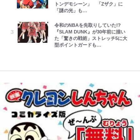
トンデモシーン」 「Zザク」に
包容力…超愛される日本代表
22歳でアイドルの道を切り拓いた
選！ 安全＆快適につながる「荷物
薫がブライトン新ユニのモデルで完
「謎の光」も…
「人生最大の決断」
の順序や位置」積載のコツとは？
全復活！“King”の帰還に｢チームか
公式-転生したら平民でした。~生活
とうちゃんが出世するゾ
レビュー『仮面家族』悠木シュン・
「実体験レポ」
ら大歓迎されてる｣｢元気な姿見れ
長瀬智也の“角刈りちっく短髪”変
水準に耐えられないので貴族を目指
著
て…｣
令和のNBAを先取りしていた!?
三代目魚武濱田成夫「すっごい勉強
貌姿に「超絶イケメン」大反響 意
します~ 第37話(2)
『SLAM DUNK』が30年前に描い
ができない阿呆」が京都の名門美術
【自転車】「若いときは登れたんだ
味深「スネ毛ハラスメント」にも注
た「驚きの戦術」ストレッチ5に大
高校に受かった理由「落ちたと思っ
けど……」 グラベルバイクで暑さ
W杯クオーター制への大反発か、
目
型ポイントガードも…
てたので合格発表も行かなかったん
に負けそうなヒルクライム、砂利道
FIFA会長を追い詰めた｢欧州のボイ
です」
を疾走して少年時代を振り返る50
コット｣と再選の行方【FIFA3兆円
代の夏 長野県｜2026年
の野望と2度のオウンゴール、来年
3月の会長選】(3)