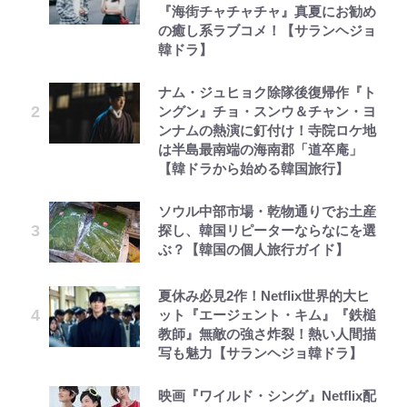
『海街チャチャチャ』真夏にお勧め
の癒し系ラブコメ！【サランヘジョ
韓ドラ】
ナム・ジュヒョク除隊後復帰作『ト
ングン』チョ・スンウ＆チャン・ヨ
ンナムの熱演に釘付け！寺院ロケ地
は半島最南端の海南郡「道卒庵」
【韓ドラから始める韓国旅行】
ソウル中部市場・乾物通りでお土産
探し、韓国リピーターならなにを選
ぶ？【韓国の個人旅行ガイド】
夏休み必見2作！Netflix世界的大ヒ
ット『エージェント・キム』『鉄槌
教師』無敵の強さ炸裂！熱い人間描
写も魅力【サランヘジョ韓ドラ】
映画『ワイルド・シング』Netflix配