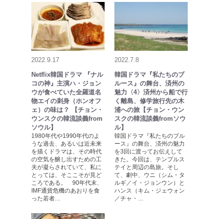
2022.9.17
2022.7.8
Netflix韓国ドラマ 『ナル
韓国ドラマ『私たちのブ
コの神』主演ハ・ジョン
ルース』の舞台、済州の
ウが食べていた全羅道名
魅力〈4〉済州から船で行
物エイの刺身（ホンオフ
く離島、修学旅行先の木
ェ）の味は？ 【チョン・
浦への旅【チョン・ウン
ウンスクの韓流談義from
スクの韓流談義fromソウ
ソウル】
ル】
1980年代や1990年代のよ
韓国ドラマ『私たちのブル
うな過去、あるいは近未来
ース』の舞台、済州の魅力
を描くドラマは、その時代
を3回に渡ってお伝えして
の空気を醸し出すための工
きた。今回は、テンプルス
夫が凝らされていて、私に
テイと周辺の島旅。そし
とっては、そここそが見ど
て、劇中、ウニ（シム・タ
ころである。 90年代末、
ルギ／イ・ジョンウン）と
IMF通貨危機のあおりを食
ハンス（キム・ジェウォン
った若者…
／チャ・…