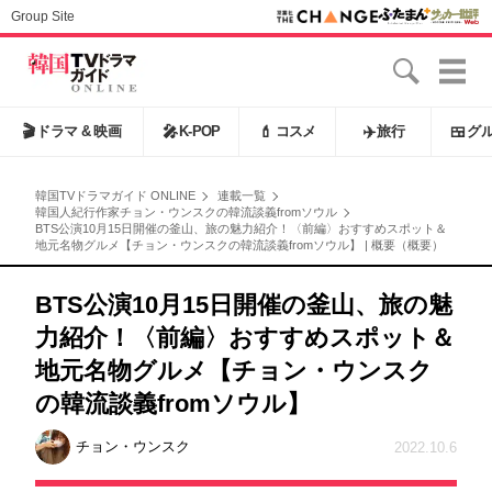
Group Site
🎬
ドラマ & 映画
🎤
K-POP
💄
コスメ
✈️
旅行
🍱
グ
韓国TVドラマガイド ONLINE
連載一覧
韓国人紀行作家チョン・ウンスクの韓流談義fromソウル
BTS公演10月15日開催の釜山、旅の魅力紹介！〈前編〉おすすめスポット＆
地元名物グルメ【チョン・ウンスクの韓流談義fromソウル】 | 概要（概要）
BTS公演10月15日開催の釜山、旅の魅
力紹介！〈前編〉おすすめスポット＆
地元名物グルメ【チョン・ウンスク
の韓流談義fromソウル】
チョン・ウンスク
2022.10.6