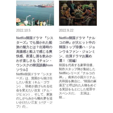
2022.10.5
2022.9.22
Netflix韓国ドラマ 『シス
Netflix韓国ドラマ『ナル
ターズ』でも描かれた船
コの神』が大ヒット中の
旅の魅力とは？出港時の
韓国トップ俳優ハ・ジョ
高揚感と船上で感じる爽
ンウ＆ファン・ジョンミ
快感、夜通し酒を飲みか
ン、出演ドラマお薦め
わす楽しさも【チョン・
選！〈前編〉
ウンスクの韓流談義from
韓国を代表する豪華俳優、
制作スタッフ陣が集結した
ソウル】
Netflixシリーズ『ナルコの
Netflix韓国ドラマ『シスタ
神』。南米の小国スリナム
ーズ』は、貧困から抜け出
共和国を舞台に、“韓国の麻
したい長女（キム・ゴウ
薬王“と呼ばれた人物をめぐ
ン）、弱者が虐げられる社
る実話をもとにした犯罪サ
会を変えたい次女（ナム・
スペンスだ。 主演は、
ジヒョン）、そして、家族
韓…
のしがらみから離れ夢を追
いかけたい三女（パク・ジ
フ）の…