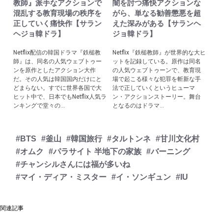
教師』派手なアクションで
闇を討つ痛快アクションな
混乱する教育現場の秩序を
がら、単なる勧善懲悪を超
正していく痛快作【サラン
えた深みがある【サランヘ
ヘジョ韓ドラ】
ジョ韓ドラ】
Netflix配信の韓国ドラマ『鉄槌教
Netflix『鉄槌教師』が世界的な大ヒ
師』は、同名の人気ウェブトゥー
ットを記録している。原作は同名
ンを原作としたアクション大作
の人気ウェブトゥーンで、教育現
だ。その人気は韓国国内だけにと
場で起こる様々な犯罪を斬新な手
どまらない。すでに世界各国で大
法で正していくというヒューマ
ヒット中で、日本でもNetflix人気ラ
ン・アクションストーリー。舞台
ンキングで堂々の...
となるのはドラマ...
#BTS
#釜山
#韓国旅行
#タルトンネ
#甘川文化村
#オムク
#パラサイト 半地下の家族
#バーニング
#チャンシルさんには福が多いね
#マイ・ディア・ミスター
#イ・ソンギュン
#IU
関連記事