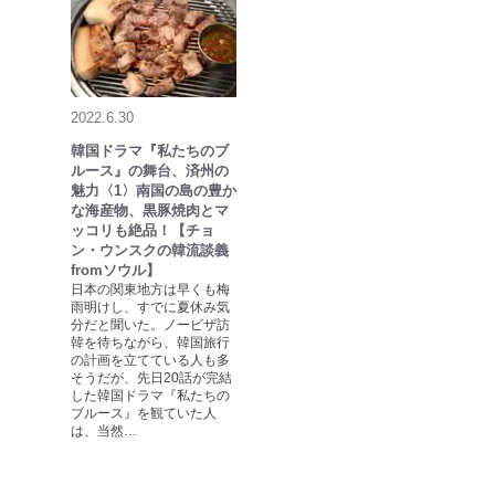
2022.6.30
韓国ドラマ『私たちのブ
ルース』の舞台、済州の
魅力〈1〉南国の島の豊か
な海産物、黒豚焼肉とマ
ッコリも絶品！【チョ
ン・ウンスクの韓流談義
fromソウル】
日本の関東地方は早くも梅
雨明けし、すでに夏休み気
分だと聞いた。ノービザ訪
韓を待ちながら、韓国旅行
の計画を立てている人も多
そうだが、先日20話が完結
した韓国ドラマ『私たちの
ブルース』を観ていた人
は、当然…