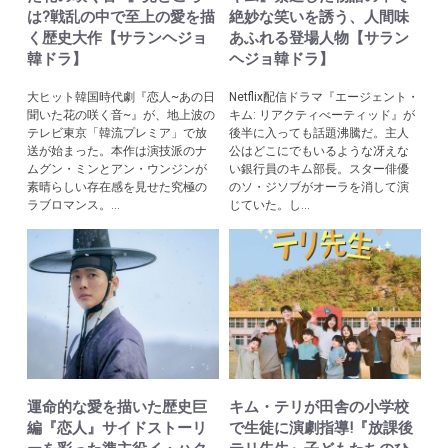
は?戦乱の中で至上の愛を描
絶妙な笑いを誘う、人間味
く歴史大作【サランヘジョ
あふれる登場人物【サラン
韓ドラ】
ヘジョ韓ドラ】
大ヒット韓国時代劇『恋人~あの日
Netflix配信ドラマ『エージェント・
聞いた花の咲く音~』が、地上波の
キム: リアクティべーティッド』が
テレビ東京「韓流プレミア」で放
後半に入っても話題沸騰だ。主人
送が始まった。本作は演技派のナ
公はどこにでもいるような冴えな
ムグン・ミンとアン・ウンジンが
い銀行員のキム部長。スター俳優
素晴らしい存在感を見せた究極の
のソ・ジソブがオーラを消して演
ラブロマンス。...
じていた。し...
運命的な愛を描いた歴史巨
キム・テリが田舎の小学校
編『恋人』サイドストーリ
で生徒に演劇指導!『放課後