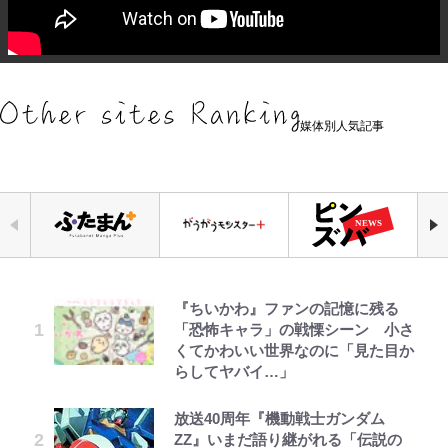
媒体別人気記事
『ちいかわ』ファンの記憶に残る
公式-ヒロインが来る前に妊娠しま
「危ない」「やめて」第1子妊娠中
元衆院議員・山尾志桜里が語る誹謗
アユは「怒らせて掛ける」魚だっ
浅草は日本の心だゾ
空の轍と大地の雲と 第1回
｢お土産最高すぎ笑｣｢どうやって入
「恐怖キャラ」の戦慄シーン 小さ
した~詰んだはずの悪役令嬢です
の田中みな実、ゴリゴリヒール着用
中傷動画…「計り知れない」切り抜
た！ ルアーを追わせて釣りあげる
手？｣ブライトン帰還の三笘薫、同
くてかわいい世界なのに「見た目か
が、どうやら違うようです~ 第1話
に心配の声…ザックリ衣装にも意見
き落選運動の影響と今語る「保育園
「アユイング」のオリジナリティ＆
僚に“ポケカ”をプレゼント！｢薫の
らしてヤバイ…」
続々
落ちた日本死ね」
おもしろさを知る
笑顔見れてよかった｣｢大喜びのリ
ュテル可愛すぎ｣
公式-雑用付与術師が自分の最強に
ボンジュールでポンジュースだゾ
第3回 出版までの道のり・その2
放送40周年『機動戦士ガンダム
【川口春奈と結婚】板倉滉は「めっ
FRUITS ZIPPER鎮西寿々歌が語る
やってはいけない！「キャンプツー
気付くまで 第56話(1)
ZZ』いまだ語り継がれる「伝説の
ちゃモテる」 年収7億円・お洒落・
『天才てれびくん』時代の学びと
リング」での「NGパッキング」7
｢モデルやってる｣｢かっけぇ｣三笘