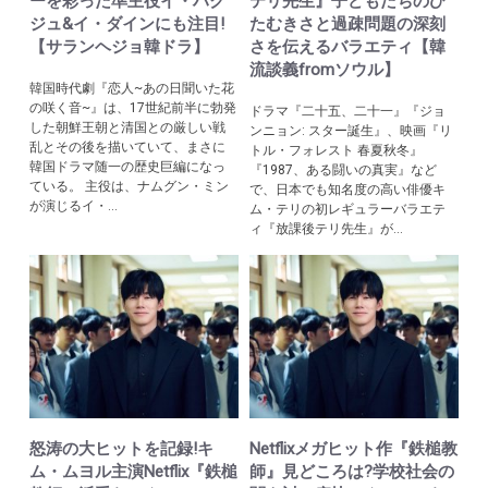
ーを彩った準主役イ・ハク
テリ先生』子どもたちのひ
ジュ&イ・ダインにも注目!
たむきさと過疎問題の深刻
【サランヘジョ韓ドラ】
さを伝えるバラエティ【韓
流談義fromソウル】
韓国時代劇『恋人~あの日聞いた花
の咲く音~』は、17世紀前半に勃発
ドラマ『二十五、二十一』『ジョ
した朝鮮王朝と清国との厳しい戦
ンニョン: スター誕生』、映画『リ
乱とその後を描いていて、まさに
トル・フォレスト 春夏秋冬』
韓国ドラマ随一の歴史巨編になっ
『1987、ある闘いの真実』など
ている。 主役は、ナムグン・ミン
で、日本でも知名度の高い俳優キ
が演じるイ・...
ム・テリの初レギュラーバラエテ
ィ『放課後テリ先生』が...
怒涛の大ヒットを記録!キ
Netflixメガヒット作『鉄槌教
ム・ムヨル主演Netflix『鉄槌
師』見どころは?学校社会の