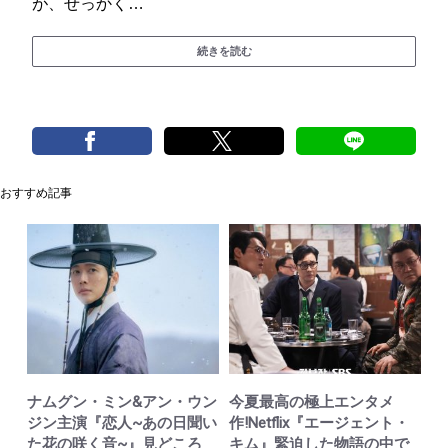
が、せっかく…
続きを読む
おすすめ記事
ナムグン・ミン&アン・ウン
今夏最高の極上エンタメ
ジン主演『恋人~あの日聞い
作!Netflix『エージェント・
た花の咲く音~』見どころ
キム』緊迫した物語の中で