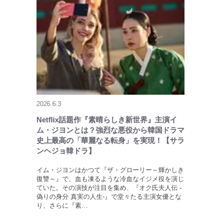
2026.6.3
Netflix話題作『素晴らしき新世界』主演イ
ム・ジヨンとは？強烈な悪役から韓国ドラマ
史上最高の「華麗なる転身」を実現！【サラ
ンヘジョ韓ドラ】
イム・ジヨンはかつて『ザ・グローリー～輝かしき
復讐～』で、血も凍るような冷血なイジメ役を演じ
ていた。その演技が注目を集め、『オク氏夫人伝 -
偽りの身分 真実の人生-』で堂々たる主演女優とな
り、さらに『素…