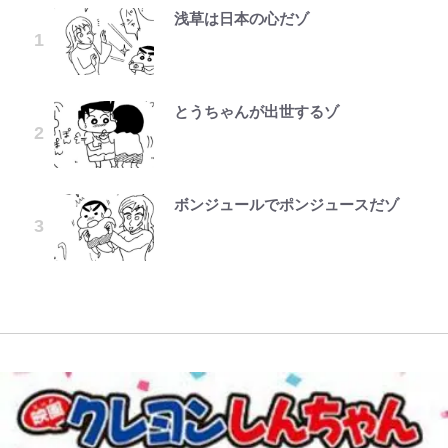
浅草は日本の心だゾ
空の轍と大地の雲と 第1回
やってはいけない！「キャンプツー
公式-ヒロインが来る前に妊娠しま
｢お土産最高すぎ笑｣｢どうやって入
元衆院議員・山尾志桜里が語る誹謗
「危ない」「やめて」第1子妊娠中
『ONE PIECE』今後の展開に絡ん
リング」での「NGパッキング」7
した~詰んだはずの悪役令嬢です
手？｣ブライトン帰還の三笘薫、同
中傷動画…「計り知れない」切り抜
の田中みな実、ゴリゴリヒール着用
できそうな「意味深な表紙連載」
選！ 安全＆快適につながる「荷物
が、どうやら違うようです~ 第1話
僚に“ポケカ”をプレゼント！｢薫の
き落選運動の影響と今語る「保育園
に心配の声…ザックリ衣装にも意見
「神」エネルの月での展開に、元王
の順序や位置」積載のコツとは？
笑顔見れてよかった｣｢大喜びのリ
落ちた日本死ね」
続々
下七武海の謎めいた過去も…
「実体験レポ」
ュテル可愛すぎ｣
とうちゃんが出世するゾ
第3回 出版までの道のり・その2
公式-転生したら平民でした。~生活
FRUITS ZIPPER鎮西寿々歌が語る
趣里「ショック」初めて語った“重
「BOSS×ポケモン30周年」第2弾
水準に耐えられないので貴族を目指
アユは「怒らせて掛ける」魚だっ
｢モデルやってる｣｢かっけぇ｣三笘
『天才てれびくん』時代の学びと
い意味” 三山凌輝「無反省メー
コラボ実施！ 新商品「歴戦の微
します~ 第37話(2)
た！ ルアーを追わせて釣りあげる
薫がブライトン新ユニのモデルで完
22歳でアイドルの道を切り拓いた
ル」文春第2弾で“一家の限界”報道
糖」や図鑑缶登場にファン歓喜「見
「アユイング」のオリジナリティ＆
全復活！“King”の帰還に｢チームか
「人生最大の決断」
も
つけたら即購入！」
ボンジュールでポンジュースだゾ
レビュー『仮面家族』悠木シュン・
公式-雑用付与術師が自分の最強に
おもしろさを知る
ら大歓迎されてる｣｢元気な姿見れ
著
気付くまで 第56話(1)
て…｣
誹謗中傷も「『そうせざるを得ない
【川口春奈と結婚】板倉滉は「めっ
南や和也だけじゃない！『タッチ』
【自転車】「若いときは登れたんだ
事情』がある」…山尾志桜里が
ちゃモテる」 年収7億円・お洒落・
上杉達也の才能を「いち早く見出し
けど……」 グラベルバイクで暑さ
W杯クオーター制への大反発か、
SNSのバッシングにも向き合う理
包容力…超愛される日本代表
た人物たち」
に負けそうなヒルクライム、砂利道
FIFA会長を追い詰めた｢欧州のボイ
由と独自メンタル術
を疾走して少年時代を振り返る50
コット｣と再選の行方【FIFA3兆円
代の夏 長野県｜2026年
の野望と2度のオウンゴール、来年
3月の会長選】(3)