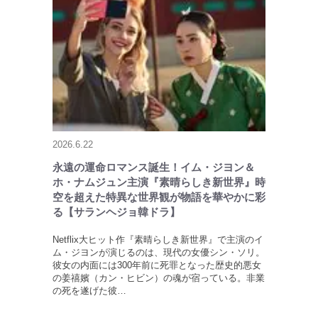
2026.6.22
永遠の運命ロマンス誕生！イム・ジヨン＆
ホ・ナムジュン主演『素晴らしき新世界』時
空を超えた特異な世界観が物語を華やかに彩
る【サランヘジョ韓ドラ】
Netflix大ヒット作『素晴らしき新世界』で主演のイ
ム・ジヨンが演じるのは、現代の女優シン・ソリ。
彼女の内面には300年前に死罪となった歴史的悪女
の姜禧嬪（カン・ヒビン）の魂が宿っている。非業
の死を遂げた彼…