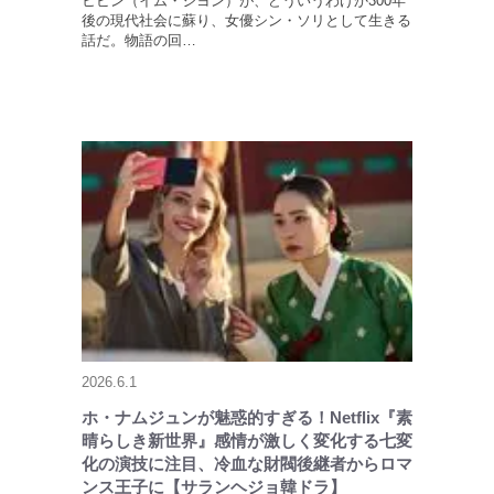
ヒビン（イム・ジヨン）が、どういうわけか300年
後の現代社会に蘇り、女優シン・ソリとして生きる
話だ。物語の回…
2026.6.1
ホ・ナムジュンが魅惑的すぎる！Netflix『素
晴らしき新世界』感情が激しく変化する七変
化の演技に注目、冷血な財閥後継者からロマ
ンス王子に【サランヘジョ韓ドラ】