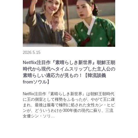
2026.5.15
Netflix注目作『素晴らしき新世界』朝鮮王朝
時代から現代へタイムスリップした主人公の
素晴らしい適応力が見もの！【韓流談義
fromソウル】
Netflix注目作『素晴らしき新世界』は朝鮮王朝時代
に王の側室として権勢をふるったが、やがて王に疎
まれ、最後は服毒で極刑に処された女性カン・ヒビ
ンが、どういうわけか300年後の現代に蘇り、三流
女優シン・ソリ…