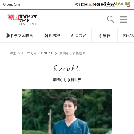
Group Site
🎬
ドラマ & 映画
🎤
K-POP
💄
コスメ
✈️
旅行
🍱
グ
韓国TVドラマガイド ONLINE
素晴らしき新世界
素晴らしき新世界