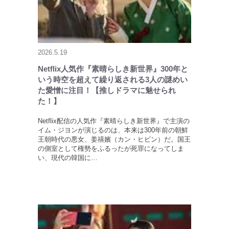
2026.5.19
Netflix人気作『素晴らしき新世界』300年と
いう時空を超えて繰り返される3人の謎めい
た愛憎に注目！【推しドラマに魅せられ
た！】
Netflix配信の人気作『素晴らしき新世界』で主演の
イム・ジヨンが演じるのは、本来は300年前の朝鮮
王朝時代の悪女、姜禧嬪（カン・ヒビン）だ。国王
の側室として権勢をふるったが死罪になってしま
い、現代の韓国に…