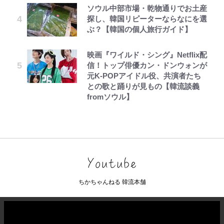
ソウル中部市場・乾物通りでお土産
探し、韓国リピーターならなにを選
ぶ？【韓国の個人旅行ガイド】
映画『ワイルド・シング』Netflix配
信！トップ俳優カン・ドンウォンが
元K-POPアイドル役、共演者たち
との歌と踊りが見もの【韓流談義
fromソウル】
ちかちゃんねる 韓流本舗