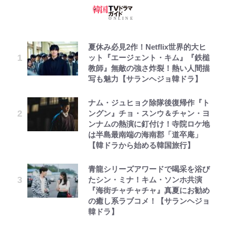
夏休み必見2作！Netflix世界的大ヒ
ット『エージェント・キム』『鉄槌
教師』無敵の強さ炸裂！熱い人間描
写も魅力【サランヘジョ韓ドラ】
ナム・ジュヒョク除隊後復帰作『ト
ングン』チョ・スンウ＆チャン・ヨ
ンナムの熱演に釘付け！寺院ロケ地
は半島最南端の海南郡「道卒庵」
【韓ドラから始める韓国旅行】
青龍シリーズアワードで喝采を浴び
たシン・ミナ！キム・ソンホ共演
『海街チャチャチャ』真夏にお勧め
の癒し系ラブコメ！【サランヘジョ
韓ドラ】