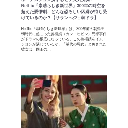
Netflix『素晴らしき新世界』300年の時空を
超えた愛憎劇、どんな恐ろしい因縁が待ち受
けているのか？【サランヘジョ韓ドラ】
Netflix『素晴らしき新世界』は、300年前の朝鮮王
朝時代に起こった姜禧嬪（カン・ヒビン）死罪事件
がドラマの根底になっている。この姜禧嬪をイム・
ジヨンが演じているが、「希代の悪女」と称された
彼女は、国王の…