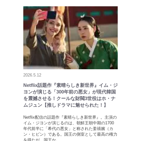
2026.5.12
Netflix話題作『素晴らしき新世界』イム・ジ
ヨンが演じる「300年前の悪女」が現代韓国
を震撼させる！クールな財閥3世役はホ・ナ
ムジュン【推しドラマに魅せられた！】
Netflix配信の話題作『素晴らしき新世界』。主演の
イム・ジヨンが演じるのは、朝鮮王朝中期の1700
年代前半に「希代の悪女」と称された姜禧嬪（カ
ン・ヒビン）である。国王の側室として最高の権力
を得たが、国王か…