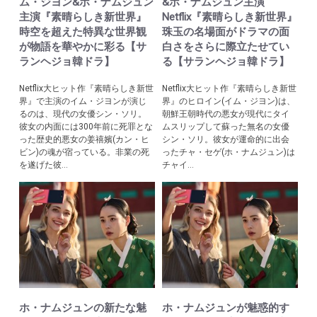
ム・ジヨン&ホ・ナムジュン
&ホ・ナムジュン主演
主演『素晴らしき新世界』
Netflix『素晴らしき新世界』
時空を超えた特異な世界観
珠玉の名場面がドラマの面
が物語を華やかに彩る【サ
白さをさらに際立たせてい
ランヘジョ韓ドラ】
る【サランヘジョ韓ドラ】
Netflix大ヒット作『素晴らしき新世
Netflix大ヒット作『素晴らしき新世
界』で主演のイム・ジヨンが演じ
界』のヒロイン(イム・ジヨン)は、
るのは、現代の女優シン・ソリ。
朝鮮王朝時代の悪女が現代にタイ
彼女の内面には300年前に死罪とな
ムスリップして蘇った無名の女優
った歴史的悪女の姜禧嬪(カン・ヒ
シン・ソリ。彼女が運命的に出会
ビン)の魂が宿っている。非業の死
ったチャ・セゲ(ホ・ナムジュン)は
を遂げた彼...
チャイ...
ホ・ナムジュンの新たな魅
ホ・ナムジュンが魅惑的す