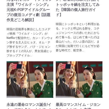
主演『ワイルド・シング』
トッポッキ鍋を注文してみ
元祖K-POPアイドルグルー
た【韓国の個人旅行ガイ
プの復活コメディ劇【話題
ド】
作見どころ解説】
韓国にトッポッキという料理があ
る。トックと呼ばれる餅を、コチ
韓国の芸能界を舞台にしたコメデ
ュジャンベースの赤いたれにから
ィ映画『ワイルド・シング』が
めて食べる。はじめて食べたのは
Netflixで配信中だ。カン・ドンウォ
釜山だった。だいぶ昔の話だ。ま
ン扮する主人公ヒョヌ、オム・テ
だ韓国に短期で行くにもビザが必
グ扮するサング、パク・ジヒョン
要な時代で、航空券...
扮するドミの3人が、男女混成ヒッ
プホップアイドル...
永遠の運命ロマンス誕生!イ
最高ロマンス!イム・ジヨン