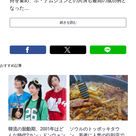
持を集め、ホ・ナムジュンとの共演も最高の成功例と
なった…
続きを読む
おすすめ記事
韓流の胎動期、2001年はど
ソウルのトッポッキタウ
んな時代?カン・ドンウォン
ン、若者に人気の行列店で