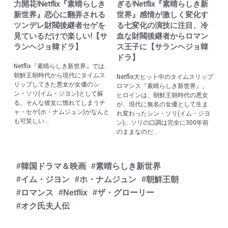
力開花!Netflix『素晴らしき
ぎる!Netflix『素晴らしき新
新世界』恋心に翻弄される
世界』感情が激しく変化す
ツンデレ財閥後継者セゲを
る七変化の演技に注目、冷
見ているだけで楽しい!【サ
血な財閥後継者からロマン
ランヘジョ韓ドラ】
ス王子に【サランヘジョ韓
ドラ】
Netflix『素晴らしき新世界』では、
朝鮮王朝時代から現代にタイムス
Netflix大ヒット中のタイムスリップ
リップしてきた悪女が女優のシ
ロマンス『素晴らしき新世界』。
ン・ソリ(イム・ジヨン)として蘇
ヒロインは、朝鮮王朝時代の悪女
る。そんな彼女に惚れてしまうチ
が、現代に無名の女優として生ま
ャ・セゲ(ホ・ナムジュン)がなんと
れ変わったシン・ソリ(イム・ジヨ
も可笑しい...
ン)。ソリの口調は完全に300年前
のままなのだ...
#韓国ドラマ＆映画
#素晴らしき新世界
#イム・ジヨン
#ホ・ナムジュン
#朝鮮王朝
#ロマンス
#Netflix
#ザ・グローリー
#オク氏夫人伝