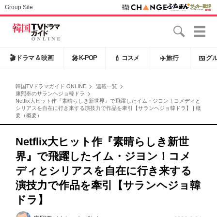
Group Site
🎬
ドラマ & 映画
🎤
K-POP
💄
コスメ
✈️
旅行
🍱
グ
韓国TVドラマガイド ONLINE
連載一覧
康煕奉のサランヘジョ韓ドラ
Netflix大ヒット作『素晴らしき新世界』で飛躍したイム・ジヨン！コメディと
シリアスを自在に行き来する演技力で作品を牽引【サランヘジョ韓ドラ】 | 概
要（概要）
Netflix大ヒット作『素晴らしき新世
界』で飛躍したイム・ジヨン！コメ
ディとシリアスを自在に行き来する
演技力で作品を牽引【サランヘジョ韓
ドラ】