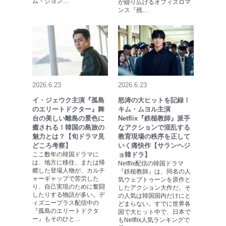
ム・ジヨン…
が繰り広げるオフィスロマ
ンス『残…
2026.6.23
2026.6.23
イ・ジェウク主演『孤島
怒涛の大ヒットを記録！
のエリートドクター』舞
キム・ムヨル主演
台の美しい離島の景色に
Netflix『鉄槌教師』派手
癒される！韓国の島旅の
なアクションで混乱する
魅力とは？【旬ドラマ見
教育現場の秩序を正して
どころ考察】
いく痛快作【サランヘジ
ここ数年の韓国ドラマに
ョ韓ドラ】
は、地方に移住、または帰
Netflix配信の韓国ドラマ
郷した登場人物が、カルチ
『鉄槌教師』は、同名の人
ャーギャップで苦労した
気ウェブトゥーンを原作と
り、自己実現のために奮闘
したアクション大作だ。そ
したりする物語が多い。デ
の人気は韓国国内だけにと
ィズニープラス配信中の
どまらない。すでに世界各
『孤島のエリートドクタ
国で大ヒット中で、日本で
ー』もそのひと…
もNetflix人気ランキングで