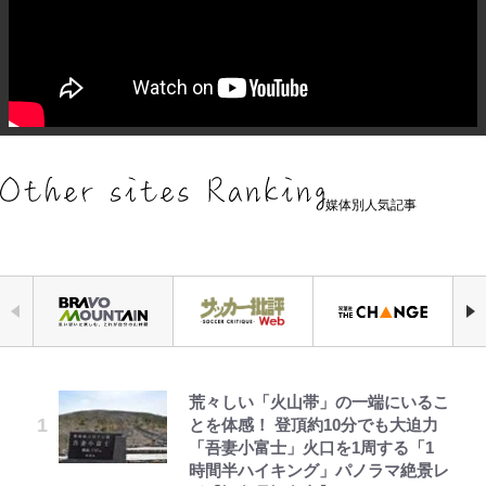
媒体別人気記事
荒々しい「火山帯」の一端にいるこ
浦和と千葉の首をかしげる主力放
錦織一清の写真集はなぜ私服なの
千葉雄大、ほっそりイケメン近影に
公式-ヒロインが来る前に妊娠しま
空の轍と大地の雲と 第1回
「自分の絵ごと、このジャンルはそ
でっかい男になりたいゾ
とを体感！ 登頂約10分でも大迫力
出、柏リカルドの下で新加入2人が
か…高級ブランドをやめ等身大の自
「顔パンパンだったのに」反響 視
した~詰んだはずの悪役令嬢です
ろそろ終わりかな」江口寿史が炎上
「吾妻小富士」火口を1周する「1
化ける！Jリーグに必要な外国人選
分を表現する現在「ちゃんとおじい
聴者が想った激変の納得理由
が、どうやら違うようです~ 第1話
を経て樋口毅宏に語ったこと
時間半ハイキング」パノラマ絶景レ
手は【Jリーグ開幕｢初めての秋春
ちゃんに」