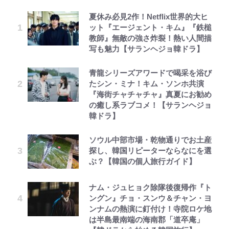
夏休み必見2作！Netflix世界的大ヒ
ット『エージェント・キム』『鉄槌
教師』無敵の強さ炸裂！熱い人間描
写も魅力【サランヘジョ韓ドラ】
青龍シリーズアワードで喝采を浴び
たシン・ミナ！キム・ソンホ共演
『海街チャチャチャ』真夏にお勧め
の癒し系ラブコメ！【サランヘジョ
韓ドラ】
ソウル中部市場・乾物通りでお土産
探し、韓国リピーターならなにを選
ぶ？【韓国の個人旅行ガイド】
ナム・ジュヒョク除隊後復帰作『ト
ングン』チョ・スンウ＆チャン・ヨ
ンナムの熱演に釘付け！寺院ロケ地
は半島最南端の海南郡「道卒庵」