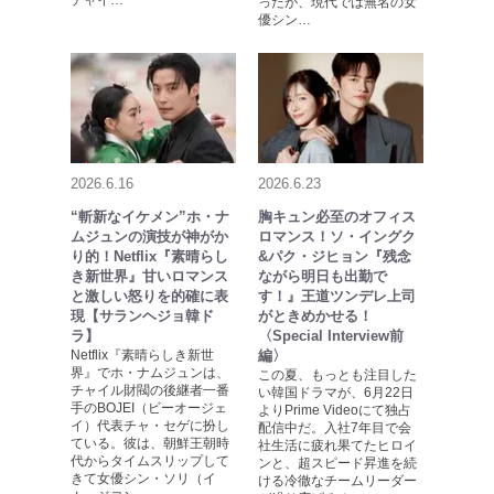
チャイ…
ったが、現代では無名の女
優シン…
2026.6.16
2026.6.23
“斬新なイケメン”ホ・ナ
胸キュン必至のオフィス
ムジュンの演技が神がか
ロマンス！ソ・イングク
り的！Netflix『素晴らし
&パク・ジヒョン『残念
き新世界』甘いロマンス
ながら明日も出勤で
と激しい怒りを的確に表
す！』王道ツンデレ上司
現【サランヘジョ韓ド
がときめかせる！
ラ】
〈Special Interview前
Netflix『素晴らしき新世
編〉
界』でホ・ナムジュンは、
この夏、もっとも注目した
チャイル財閥の後継者一番
い韓国ドラマが、6月22日
手のBOJEI（ビーオージェ
よりPrime Videoにて独占
イ）代表チャ・セゲに扮し
配信中だ。入社7年目で会
ている。彼は、朝鮮王朝時
社生活に疲れ果てたヒロイ
代からタイムスリップして
ンと、超スピード昇進を続
きて女優シン・ソリ（イ
ける冷徹なチームリーダー