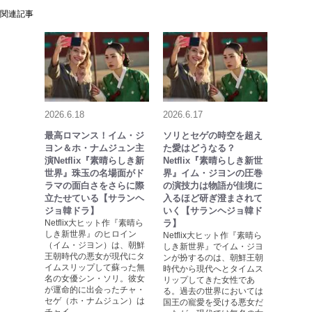
関連記事
2026.6.18
2026.6.17
最高ロマンス！イム・ジ
ソリとセゲの時空を超え
ヨン＆ホ・ナムジュン主
た愛はどうなる？
演Netflix『素晴らしき新
Netflix『素晴らしき新世
世界』珠玉の名場面がド
界』イム・ジヨンの圧巻
ラマの面白さをさらに際
の演技力は物語が佳境に
立たせている【サランヘ
入るほど研ぎ澄まされて
ジョ韓ドラ】
いく【サランヘジョ韓ド
Netflix大ヒット作『素晴ら
ラ】
しき新世界』のヒロイン
Netflix大ヒット作『素晴ら
（イム・ジヨン）は、朝鮮
しき新世界』でイム・ジヨ
王朝時代の悪女が現代にタ
ンが扮するのは、朝鮮王朝
イムスリップして蘇った無
時代から現代へとタイムス
名の女優シン・ソリ。彼女
リップしてきた女性であ
が運命的に出会ったチャ・
る。過去の世界においては
セゲ（ホ・ナムジュン）は
国王の寵愛を受ける悪女だ