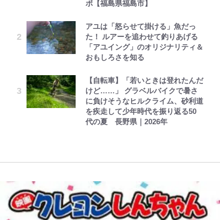
ポ【福島県福島市】
制｣の大激論】(4)
オダウエダ植田、「2年半で56kg
公式-婚約破棄されたのでお掃除メ
第3回 出版までの道のり・その2
ファミマと『VIVANT』第2シーズ
浅草は日本の心だゾ
誹謗中傷も「『そうせざるを得ない
増」130㎏ボディに驚きと心配 過
イドになったら笑わない貴公子様に
ンのコラボがスタート！ “別班饅
アユは「怒らせて掛ける」魚だっ
｢めーっちゃオシャじゃん｣中田英
事情』がある」…山尾志桜里が
去の「めちゃ美人」写真も再び
溺愛されました 第27話(3)
頭”や限定グッズ登場にファン感激
た！ ルアーを追わせて釣りあげる
寿やトッティも愛した名門ローマ、
SNSのバッシングにも向き合う理
「これは買うしかない！」
「アユイング」のオリジナリティ＆
新アウェイユニが大評判！｢カッコ
由と独自メンタル術
GLAY・TERU＆PUFFY大貫亜美
公式-最強宮廷指南役のおっさん、
レビュー『仮面家族』悠木シュン・
とうちゃんが出世するゾ
おもしろさを知る
いい｣｢好きなデザイン｣｢今年は2nd
『ONE PIECE』今後の展開に絡ん
の“共演”ショットに「夫婦で写っ
追放された僻地で無双する~幻とな
著
買おうかな｣
錦織一清が語る還暦からの新たな挑
できそうな「意味深な表紙連載」
てるの尊い」 長女はもう23歳
った種族の美少女たちを育てて辺境
【自転車】「若いときは登れたんだ
戦…少年隊の分岐点と60代で挑む
「神」エネルの月での展開に、元王
を開拓~ 第23話(3)
けど……」 グラベルバイクで暑さ
｢守り方かっこよすぎ｣上田綺世が
映画監督作『僕は瞳に恋してる』
下七武海の謎めいた過去も…
に負けそうなヒルクライム、砂利道
妻の“ワンオペ騒動”に家族写真で
を疾走して少年時代を振り返る50
アンサー！ボールも嫁の炎上も収め
代の夏 長野県｜2026年
る“神対応”に新婚の板倉、久保、
長友夫妻も続々エール！