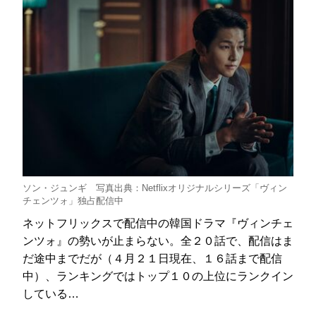
ソン・ジュンギ 写真出典：Netflixオリジナルシリーズ「ヴィン
チェンツォ」独占配信中
ネットフリックスで配信中の韓国ドラマ『ヴィンチェ
ンツォ』の勢いが止まらない。全２０話で、配信はま
だ途中までだが（４月２１日現在、１６話まで配信
中）、ランキングではトップ１０の上位にランクイン
している…