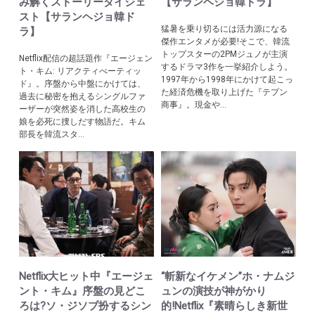
み解くストーリーダイジェ
【サランヘジョ韓ドラ】
スト【サランヘジョ韓ド
猛暑を乗り切るには活力源になる
ラ】
傑作エンタメが必要!そこで、韓流
トップスターの2PMジュノが主演
Netflix配信の超話題作『エージェン
するドラマ3作を一挙紹介しよう。
ト・キム: リアクティべーティッ
1997年から1998年にかけて起こっ
ド』。序盤から中盤にかけては、
た経済危機を取り上げた『テプン
過去に秘密を抱えるシングルファ
商事』。現金や...
ーザーが突然姿を消した高校生の
娘を必死に捜しだす物語だ。キム
部長を韓流スタ...
Netflix大ヒット中『エージェ
“斬新なイケメン”ホ・ナムジ
ント・キム』序盤の見どこ
ュンの演技が神がかり
ろは?ソ・ジソブ扮するシン
的!Netflix『素晴らしき新世