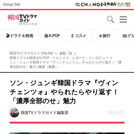
Group Site
🎬
ドラマ & 映画
🎤
K-POP
💄
コスメ
✈️
旅行
🍱
グ
韓国TVドラマガイド ONLINE
連載一覧
韓国ドラマ＆映画＆K-POP・トピックス・レポート・インタビュー
ソン・ジュンギ韓国ドラマ『ヴィンチェンツォ』やられたらやり返す！「濃
厚全部のせ」魅力 | 概要（概要）
ソン・ジュンギ韓国ドラマ『ヴィン
チェンツォ』やられたらやり返す！
「濃厚全部のせ」魅力
韓国TVドラマガイド編集部
2021.4.22