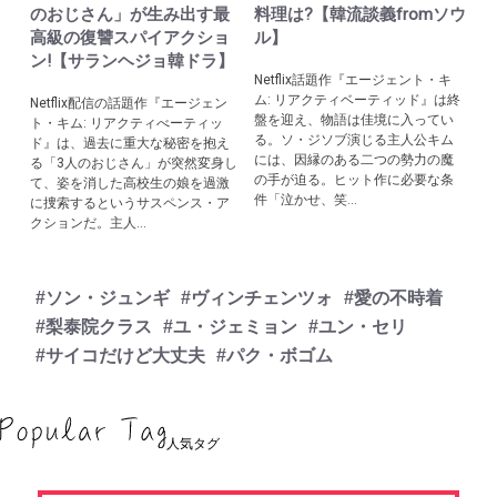
のおじさん」が生み出す最
料理は?【韓流談義fromソウ
高級の復讐スパイアクショ
ル】
ン!【サランヘジョ韓ドラ】
Netflix話題作『エージェント・キ
ム: リアクティベーティッド』は終
Netflix配信の話題作『エージェン
盤を迎え、物語は佳境に入ってい
ト・キム: リアクティべーティッ
る。ソ・ジソブ演じる主人公キム
ド』は、過去に重大な秘密を抱え
には、因縁のある二つの勢力の魔
る「3人のおじさん」が突然変身し
の手が迫る。ヒット作に必要な条
て、姿を消した高校生の娘を過激
件「泣かせ、笑...
に捜索するというサスペンス・ア
クションだ。主人...
#ソン・ジュンギ
#ヴィンチェンツォ
#愛の不時着
#梨泰院クラス
#ユ・ジェミョン
#ユン・セリ
#サイコだけど大丈夫
#パク・ボゴム
人気タグ