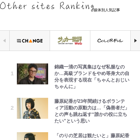
媒体別人気記事
錦織一清の写真集はなぜ私服なの
｢なんじゃこりゃあああ！｣本田圭
空の轍と大地の雲と 第1回
【キャンプ自己啓発】増えすぎたギ
千葉雄大、ほっそりイケメン近影に
えびめしの流儀
「自分の絵ごと、このジャンルはそ
公式-ヒロインが来る前に妊娠しま
か…高級ブランドをやめ等身大の自
佑の古巣ミラン、漆黒×蛍光レッド
アを棚卸し！ “ウルトラライト” 目
「顔パンパンだったのに」反響 視
ろそろ終わりかな」江口寿史が炎上
した~詰んだはずの悪役令嬢です
分を表現する現在「ちゃんとおじい
の超絶クールな新サードユニに世界
指した「自分スタイル」再構築でわ
聴者が想った激変の納得理由
を経て樋口毅宏に語ったこと
が、どうやら違うようです~ 第1話
ちゃんに」
が熱狂｢サードなのにズルい｣｢こり
かった「本当に必要な7つの道具」
ゃかっけえわ｣
とは
第3回 出版までの道のり・その2
GLAY・TERU＆PUFFY大貫亜美
でっかい男になりたいゾ
映画『ちいかわ』入場者特典「第２
公式-冒険家になろう! ~スキルボー
藤原紀香が23年間続けるボランテ
の“共演”ショットに「夫婦で写っ
弾」がスタート！まさかの人気アイ
ドでダンジョン攻略~ 第65話(1)
ィア活動の原動力は…「偽善者だ」
浦和と千葉の首をかしげる主力放
荒々しい「火山帯」の一端にいるこ
てるの尊い」 長女はもう23歳
テムに称賛続々「豪華すぎる！」
との声も跳ね返す“誰かの役に立ち
出、柏リカルドの下で新加入2人が
とを体感！ 登頂約10分でも大迫力
たい”という思い
化ける！Jリーグに必要な外国人選
「吾妻小富士」火口を1周する「1
レビュー『仮面家族』悠木シュン・
黒木啓司が妻・宮崎麗果にDV報
ボーちゃんの一途な気持ちだゾ
1万円超えも「納得のクオリティ」
公式-異世界召喚は二度目です 第1
手は【Jリーグ開幕｢初めての秋春
時間半ハイキング」パノラマ絶景レ
著
道、逮捕前にインスタに起きてい
『この素晴らしい世界に祝福を！』
話
制｣の大激論】(4)
ポ【福島県福島市】
「のりの芝居は観たいと」藤原紀香
た“異変”…削除していたラブラブ
10万針以上の密度で再現された“め