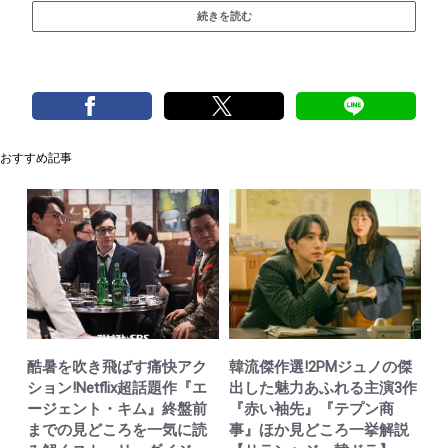
続きを読む
おすすめ記事
酷暑を吹き飛ばす痛快アク
韓流傑作選!2PMジュノの傑
ション!Netflix超話題作『エ
出した魅力あふれる主演3作
ージェント・キム』終盤前
『赤い袖先』『テプン商
までの見どころを一気に読
事』ほか見どころ一挙解説