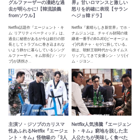
グルファーザーの凄絶な過
界』甘いロマンスと激しい
去が明らかに!【韓流談義
怒りを的確に表現【サラン
fromソウル】
ヘジョ韓ドラ】
Netflix話題作『エージェント・キ
Netflix『素晴らしき新世界』でホ・
ム: リアリティペーティッド』は、
ナムジュンは、チャイル財閥の後
過去に秘密があるが今は銀行の部
継者一番手のBOJEI(ビーオージェ
長としてトラブルに巻き込まれな
イ)代表チャ・セゲに扮している。
いよう静かに暮らしているシング
彼は、朝鮮王朝時代からタイムス
ルファーザー、キム部長(ソ・ジソ
リップしてきて女優シン・ソリ(イ
ブ)が誘拐さ...
ム・ジヨン...
主演ソ・ジソブのカリスマ
Netflix人気沸騰『エージェン
性あふれるNetflix『エージェ
ト・キム』窮地を脱した主
ント・キム』怪物級の「3人
人公たちが美味しく食べた