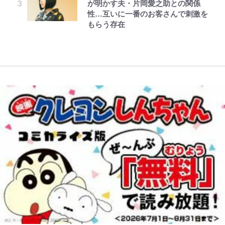
が明かす夫・片岡愛之助との関係
投稿
ぐみん刺繍ワークシャツ”にファン
性…互いに一番のお客さんで刺激を
｢知念さんを煽ってたのと同じ
「電気風呂の数は全国一」温泉じゃ
も感動
もらう存在
人？｣鹿島・鈴木優磨、大逆転勝利
ないのに大満足！ 上高地帰りに寄
後の“超・優等生インタビュー”が
りたい「林檎の湯屋 おぶ～」【山
話題！｢試合中とのギャップw｣｢礼
帰り、今日はどこでととのう？
儀正しいイケメンやな」
vol.7】