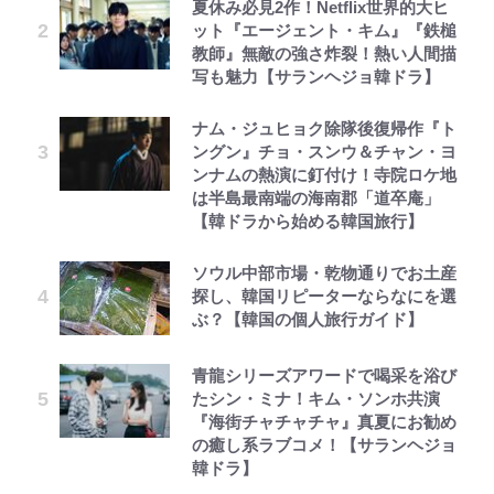
夏休み必見2作！Netflix世界的大ヒ
ット『エージェント・キム』『鉄槌
教師』無敵の強さ炸裂！熱い人間描
写も魅力【サランヘジョ韓ドラ】
ナム・ジュヒョク除隊後復帰作『ト
ングン』チョ・スンウ＆チャン・ヨ
ンナムの熱演に釘付け！寺院ロケ地
は半島最南端の海南郡「道卒庵」
【韓ドラから始める韓国旅行】
ソウル中部市場・乾物通りでお土産
探し、韓国リピーターならなにを選
ぶ？【韓国の個人旅行ガイド】
青龍シリーズアワードで喝采を浴び
たシン・ミナ！キム・ソンホ共演
『海街チャチャチャ』真夏にお勧め
の癒し系ラブコメ！【サランヘジョ
韓ドラ】