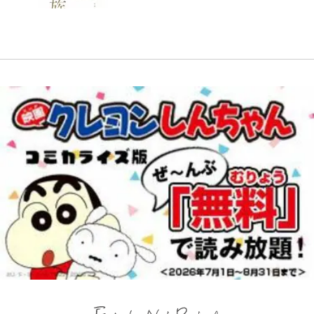
アユは「怒らせて掛ける」魚だっ
った種族の美少女たちを育てて辺境
との声も跳ね返す“誰かの役に立ち
び、漫画に向かう江口寿史の現在地
た！ ルアーを追わせて釣りあげる
｢守り方かっこよすぎ｣上田綺世が
を開拓~ 第23話(3)
たい”という思い
「アユイング」のオリジナリティ＆
妻の“ワンオペ騒動”に家族写真で
おもしろさを知る
アンサー！ボールも嫁の炎上も収め
る“神対応”に新婚の板倉、久保、
長友夫妻も続々エール！