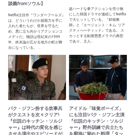
談義fromソウル】
超ハードな拳アクションを売り物
にした韓国ドラマが連続してNetflix
Netflix注目作『ワンダーフールズ』
で大ヒットしている。『鉄槌教
は、どういうわけか超能力を手に
師』と『エージェント・キム: リア
入れた者たちが、世界を守るた
クティべーティッド』である。 ス
め、悪に立ち向かうアクションコ
カッとする勧善懲悪ドラマの典型
メディだ。物語は世紀末の1999
であり、主人...
年、終末論が広がる地方の町が舞
台になっている。 ...
パク・ジフン扮する炊事兵
アイドル「味覚ボーイズ」
がクエストを次々クリア!
にも注目!パク・ジフン主演
『伝説のキッチン・ソルジ
『伝説のキッチン・ソルジ
ャー』は時代の変化を感じ
ャー』野外訓練で兵士たち
させる演出やエピソードが
を窮地に陥れた料理「タッ