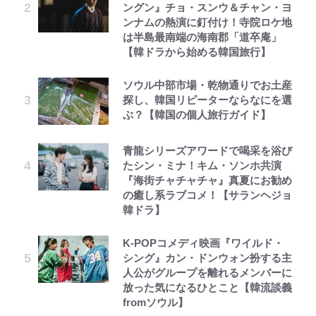
ングン』チョ・スンウ＆チャン・ヨ
ンナムの熱演に釘付け！寺院ロケ地
は半島最南端の海南郡「道卒庵」
【韓ドラから始める韓国旅行】
ソウル中部市場・乾物通りでお土産
探し、韓国リピーターならなにを選
ぶ？【韓国の個人旅行ガイド】
青龍シリーズアワードで喝采を浴び
たシン・ミナ！キム・ソンホ共演
『海街チャチャチャ』真夏にお勧め
の癒し系ラブコメ！【サランヘジョ
韓ドラ】
K-POPコメディ映画『ワイルド・
シング』カン・ドンウォン扮する主
人公がグループを離れるメンバーに
放った気になるひとこと【韓流談義
fromソウル】