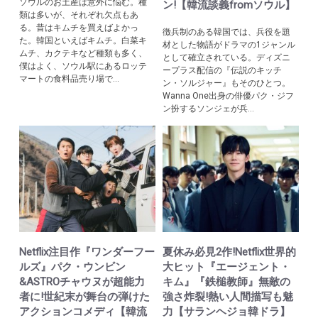
ソウルのお土産は意外に悩む。種
ン!【韓流談義fromソウル】
類は多いが、それぞれ欠点もあ
る。昔はキムチを買えばよかっ
徴兵制のある韓国では、兵役を題
た。韓国といえばキムチ。白菜キ
材とした物語がドラマの1ジャンル
ムチ、カクテキなど種類も多く、
として確立されている。ディズニ
僕はよく、ソウル駅にあるロッテ
ープラス配信の『伝説のキッチ
マートの食料品売り場で...
ン・ソルジャー』もそのひとつ。
Wanna One出身の俳優パク・ジフ
ン扮するソンジェが兵...
Netflix注目作『ワンダーフー
夏休み必見2作!Netflix世界的
ルズ』パク・ウンビン
大ヒット『エージェント・
&ASTROチャウヌが超能力
キム』『鉄槌教師』無敵の
者に!世紀末が舞台の弾けた
強さ炸裂!熱い人間描写も魅
アクションコメディ【韓流
力【サランヘジョ韓ドラ】