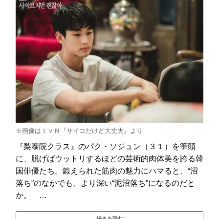
※画像はｔｖＮ『サイコだけど大丈夫』より
『梨泰院クラス』のパク・ソジュン（３１）を筆頭
に、脱げばウットリするほどの芸術的肉体美を誇る韓
国俳優たち。鍛えられた筋肉の魅力にハマると、“沼
落ち”のなかでも、より深い“泥沼落ち”になるのだと
か。 …
続きを読む