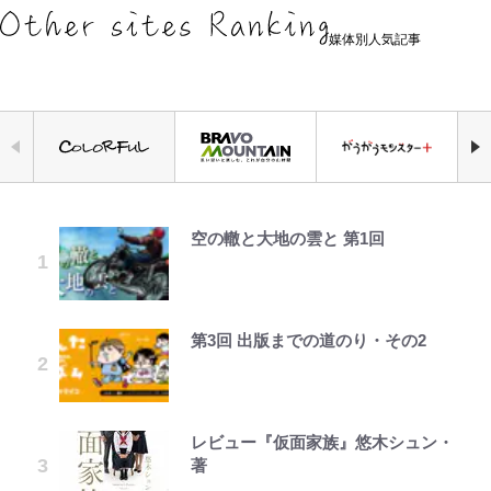
媒体別人気記事
空の轍と大地の雲と 第1回
荒々しい「火山帯」の一端にいるこ
公式-ヒロインが来る前に妊娠しま
錦織一清の写真集はなぜ私服なの
「自分の絵ごと、このジャンルはそ
千葉雄大、ほっそりイケメン近影に
でっかい男になりたいゾ
｢めーっちゃオシャじゃん｣中田英
とを体感！ 登頂約10分でも大迫力
した~詰んだはずの悪役令嬢です
か…高級ブランドをやめ等身大の自
ろそろ終わりかな」江口寿史が炎上
「顔パンパンだったのに」反響 視
寿やトッティも愛した名門ローマ、
「吾妻小富士」火口を1周する「1
が、どうやら違うようです~ 第1話
分を表現する現在「ちゃんとおじい
を経て樋口毅宏に語ったこと
聴者が想った激変の納得理由
新アウェイユニが大評判！｢カッコ
時間半ハイキング」パノラマ絶景レ
ちゃんに」
いい｣｢好きなデザイン｣｢今年は2nd
ポ【福島県福島市】
買おうかな｣
第3回 出版までの道のり・その2
公式-ヒロインが来る前に妊娠しま
ファミマと『VIVANT』第2シーズ
GLAY・TERU＆PUFFY大貫亜美
浅草は日本の心だゾ
錦織一清が語る還暦からの新たな挑
した~詰んだはずの悪役令嬢です
ンのコラボがスタート！ “別班饅
の“共演”ショットに「夫婦で写っ
青く美しい「幸せのブルービー」の
戦…少年隊の分岐点と60代で挑む
浦和と千葉の首をかしげる主力放
が、どうやら違うようです~ 第2話
頭”や限定グッズ登場にファン感激
てるの尊い」 長女はもう23歳
正体とは？ 身近な場所で見つける
映画監督作『僕は瞳に恋してる』
出、柏リカルドの下で新加入2人が
(1)
「これは買うしかない！」
コツを紹介【あなたのすぐそばにい
化ける！Jリーグに必要な外国人選
レビュー『仮面家族』悠木シュン・
オダウエダ植田、「2年半で56kg
ボーちゃんの一途な気持ちだゾ
る「季節の虫」の探し方 vol.21】
手は【Jリーグ開幕｢初めての秋春
公式-最強宮廷指南役のおっさん、
藤原紀香が23年間続けるボランテ
「まだ2枚しか描けてないんだよね
著
増」130㎏ボディに驚きと心配 過
制｣の大激論】(4)
追放された僻地で無双する~幻とな
ィア活動の原動力は…「偽善者だ」
ぇ」作家・樋口毅宏が問う、今再
去の「めちゃ美人」写真も再び