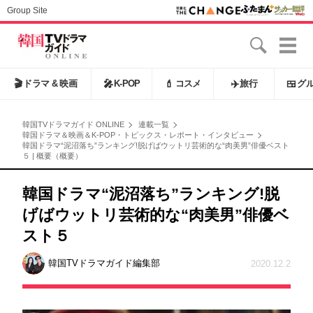
Group Site
🎬
ドラマ & 映画
🎤
K-POP
💄
コスメ
✈️
旅行
🍱
グ
韓国TVドラマガイド ONLINE
連載一覧
韓国ドラマ＆映画＆K-POP・トピックス・レポート・インタビュー
韓国ドラマ“泥沼落ち”ランキング!脱げばウットリ芸術的な“肉美男”俳優ベスト
５ | 概要（概要）
韓国ドラマ“泥沼落ち”ランキング!脱
げばウットリ芸術的な“肉美男”俳優ベ
スト５
韓国TVドラマガイド編集部
2020.12.2