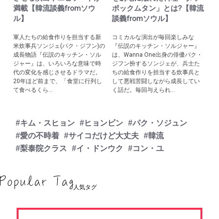
満載【韓流談義fromソウ
ポックムタン」とは?【韓流
ル】
談義fromソウル】
軍人たちの給食作りを担当する新
コミカルな演出が毎回楽しみな
米炊事兵ソンジェ(パク・ジフン)の
『伝説のキッチン・ソルジャー』
成長物語『伝説のキッチン・ソル
は、Wanna One出身の俳優パク・
ジャー』は、いろいろな意味で時
ジフン扮するソンジェが、兵士た
代の変化を感じさせるドラマだ。
ちの給食作りを担当する炊事兵と
20年ほど前まで、「食堂に行列し
して悪戦苦闘しながら成長してい
て食べるくら...
く話だ。毎回与えられ...
#キム・スヒョン
#ヒョンビン
#パク・ソジュン
#愛の不時着
#サイコだけど大丈夫
#韓流
#梨泰院クラス
#イ・ドンウク
#コン・ユ
人気タグ