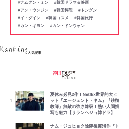
#ナムグン・ミン
#韓国ドラマ＆映画
#アン・ウンジン
#韓国料理
#トングン
#イ・ダイン
#韓国コスメ
#韓国旅行
#カン・ギヨン
#カン・ドンウォン
人気記事
夏休み必見2作！Netflix世界的大ヒ
ット『エージェント・キム』『鉄槌
教師』無敵の強さ炸裂！熱い人間描
写も魅力【サランヘジョ韓ドラ】
ナム・ジュヒョク除隊後復帰作『ト