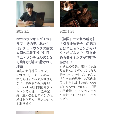
2022.2.1
2022.1.28
Netflixランキング１位ド
【韓国ドラマ斜め萌え】
ラマ『その年、私たち
「引き止め男子」の魅力
は』チェ・ウシクの親友
とは？ヒョンビンからパ
＆恋の二番手役で注目！
ク・ボゴムまで、引き止
キム・ソンチョルの切な
めるタイミングが“男”を
く繊細な演技に惹かれる
あげる！
理由
引き止める男。嫌いじゃあ
りません。いや、むしろ大
今冬の新作韓国ドラマ、
好きです。そして、そんな
Netflixシリーズ『その年、
「引き止め男子」の私内上
私たちは』の人気が止まら
位におられますのが、いわ
ない。最終話の配信を迎
ずもがなのこのお方、『愛
え、Netflixの日本国内ラン
の不時着』リ・ジョンヒョ
キングでも連日１位を記
ク大尉です（つまり、ヒョ
録。主人公とヒロインの恋
ンビン…
愛はもちろん、主人公たち
を取り巻く…