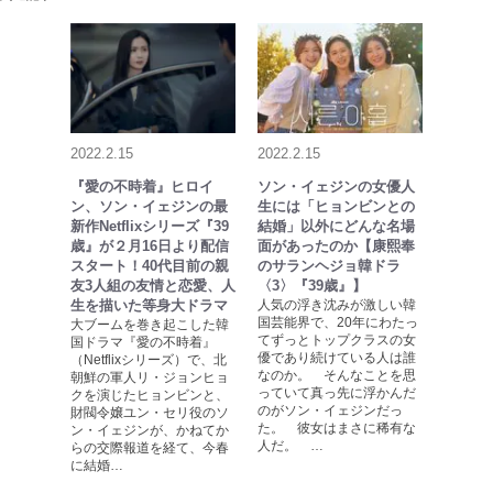
2022.2.15
2022.2.15
『愛の不時着』ヒロイ
ソン・イェジンの女優人
ン、ソン・イェジンの最
生には「ヒョンビンとの
新作Netflixシリーズ『39
結婚」以外にどんな名場
歳』が２月16日より配信
面があったのか【康熙奉
スタート！40代目前の親
のサランヘジョ韓ドラ
友3人組の友情と恋愛、人
〈3〉『39歳』】
生を描いた等身大ドラマ
人気の浮き沈みが激しい韓
国芸能界で、20年にわたっ
大ブームを巻き起こした韓
てずっとトップクラスの女
国ドラマ『愛の不時着』
優であり続けている人は誰
（Netflixシリーズ）で、北
なのか。 そんなことを思
朝鮮の軍人リ・ジョンヒョ
っていて真っ先に浮かんだ
クを演じたヒョンビンと、
のがソン・イェジンだっ
財閥令嬢ユン・セリ役のソ
た。 彼女はまさに稀有な
ン・イェジンが、かねてか
人だ。 …
らの交際報道を経て、今春
に結婚…