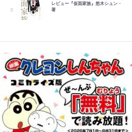
レビュー『仮面家族』悠木シュン・
公式-ポーション工場に左遷された
浅草は日本の心だゾ
「まだ2枚しか描けてないんだよね
元SKE48・松井珠理奈、街中で見
いい｣｢好きなデザイン｣｢今年は2nd
る「季節の虫」の探し方 vol.21】
著
錬金術師、美少女に拉致され異国で
ぇ」作家・樋口毅宏が問う、今再
せた“ド迫力のノースリーブ”姿に
買おうかな｣
錦織一清が語る還暦からの新たな挑
いつの間にか英雄になる 第29話(2)
び、漫画に向かう江口寿史の現在地
ファン反応 直近では「幸せ太り」
戦…少年隊の分岐点と60代で挑む
【キャンプ自己啓発】増えすぎたギ
自虐も
映画監督作『僕は瞳に恋してる』
浦和と千葉の首をかしげる主力放
アを棚卸し！ “ウルトラライト” 目
出、柏リカルドの下で新加入2人が
指した「自分スタイル」再構築でわ
化ける！Jリーグに必要な外国人選
かった「本当に必要な7つの道具」
手は【Jリーグ開幕｢初めての秋春
とは
制｣の大激論】(4)