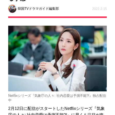
韓国TVドラマガイド編集部
2022.2.15
Netflixシリーズ『気象庁の人々: 社内恋愛は予測不能?!』独占配信
中
2月12日に配信がスタートしたNetflixシリーズ『気象
庁の人々: 社内恋愛は予測不能?!』に早くも注目が集