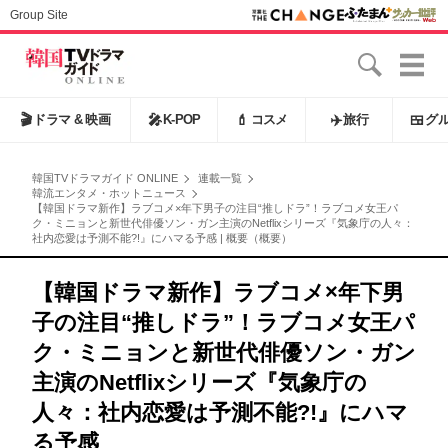
Group Site
🎬
ドラマ & 映画
🎤
K-POP
💄
コスメ
✈️
旅行
🍱
グ
韓国TVドラマガイド ONLINE
連載一覧
韓流エンタメ・ホットニュース
【韓国ドラマ新作】ラブコメ×年下男子の注目“推しドラ”！ラブコメ女王パ
ク・ミニョンと新世代俳優ソン・ガン主演のNetflixシリーズ『気象庁の人々：
社内恋愛は予測不能?!』にハマる予感 | 概要（概要）
【韓国ドラマ新作】ラブコメ×年下男
子の注目“推しドラ”！ラブコメ女王パ
ク・ミニョンと新世代俳優ソン・ガン
主演のNetflixシリーズ『気象庁の
人々：社内恋愛は予測不能?!』にハマ
る予感