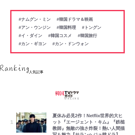
#ナムグン・ミン
#韓国ドラマ＆映画
#アン・ウンジン
#韓国料理
#トングン
#イ・ダイン
#韓国コスメ
#韓国旅行
#カン・ギヨン
#カン・ドンウォン
人気記事
夏休み必見2作！Netflix世界的大ヒ
ット『エージェント・キム』『鉄槌
教師』無敵の強さ炸裂！熱い人間描
写も魅力【サランヘジョ韓ドラ】