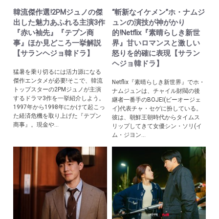
韓流傑作選!2PMジュノの傑
“斬新なイケメン”ホ・ナムジ
出した魅力あふれる主演3作
ュンの演技が神がかり
『赤い袖先』『テプン商
的!Netflix『素晴らしき新世
事』ほか見どころ一挙解説
界』甘いロマンスと激しい
【サランヘジョ韓ドラ】
怒りを的確に表現【サラン
ヘジョ韓ドラ】
猛暑を乗り切るには活力源になる
傑作エンタメが必要!そこで、韓流
Netflix『素晴らしき新世界』でホ・
トップスターの2PMジュノが主演
ナムジュンは、チャイル財閥の後
するドラマ3作を一挙紹介しよう。
継者一番手のBOJEI(ビーオージェ
1997年から1998年にかけて起こっ
イ)代表チャ・セゲに扮している。
た経済危機を取り上げた『テプン
彼は、朝鮮王朝時代からタイムス
商事』。現金や...
リップしてきて女優シン・ソリ(イ
ム・ジヨン...