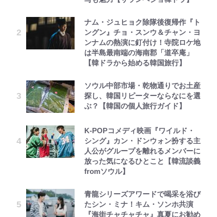
ナム・ジュヒョク除隊後復帰作『ト
ングン』チョ・スンウ＆チャン・ヨ
ンナムの熱演に釘付け！寺院ロケ地
は半島最南端の海南郡「道卒庵」
【韓ドラから始める韓国旅行】
ソウル中部市場・乾物通りでお土産
探し、韓国リピーターならなにを選
ぶ？【韓国の個人旅行ガイド】
K-POPコメディ映画『ワイルド・
シング』カン・ドンウォン扮する主
人公がグループを離れるメンバーに
放った気になるひとこと【韓流談義
fromソウル】
青龍シリーズアワードで喝采を浴び
たシン・ミナ！キム・ソンホ共演
『海街チャチャチャ』真夏にお勧め