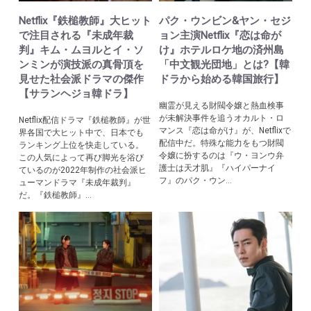
Netflix『鉄槌教師』大ヒット
パク・ウンビン&ヤン・セジ
で注目される『未成年裁
ョン主演Netflix『恋は命が
判』キム・ムヨルとイ・ソ
け』ホテルロケ地の済州島
ンミンが演技派の真骨頂を
「中文観光団地」とは?【韓
見せた社会派ドラマの傑作
ドラから始める韓国旅行】
【サランヘジョ韓ドラ】
幽霊が見える財閥令嬢と熱血検事
が未解決事件を追うオカルト・ロ
Netflix配信ドラマ『鉄槌教師』が世
マンス『恋は命がけ』が、Netflixで
界各国で大ヒット中で、日本でも
配信中だ。特殊な能力をもつ財閥
ランキング上位を快走している。
令嬢に扮するのは『ウ・ヨンウ弁
この人気によって再び脚光を浴び
護士は天才肌』『ハイパーナイ
ているのが2022年制作の社会派ヒ
フ』のパク・ウン...
ューマンドラマ『未成年裁判』
だ。『鉄槌教師』...