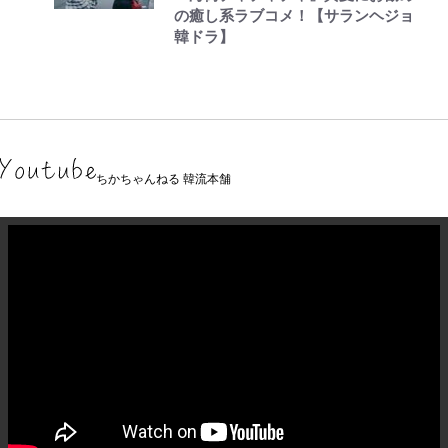
の癒し系ラブコメ！【サランヘジョ
韓ドラ】
ちかちゃんねる 韓流本舗