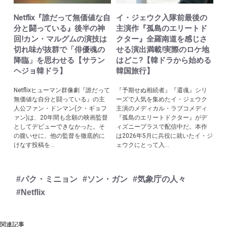
Netflix『誰だって無価値な自
イ・ジェウク入隊前最後の
分と闘っている』後半の神
主演作『孤島のエリートド
回!カン・マルグムの演技は
クター』全羅南道を感じさ
切れ味が抜群で「俳優魂の
せる演出満載!実際のロケ地
降臨」を思わせる【サラン
はどこ?【韓ドラから始める
ヘジョ韓ドラ】
韓国旅行】
Netflixヒューマン群像劇『誰だって
『予期せぬ相続者』『還魂』シリ
無価値な自分と闘っている』の主
ーズで人気を集めたイ・ジェウク
人公ファン・ドンマン(ク・ギョフ
主演のメディカル・ラブコメディ
ァン)は、20年間も念願の映画監督
『孤島のエリートドクター』がデ
としてデビューできなかった。そ
ィズニープラスで配信中だ。本作
の腹いせに、他の監督を徹底的に
は2026年5月に兵役に就いたイ・ジ
けなす投稿を...
ェウクにとって入...
#パク・ミニョン
#ソン・ガン
#気象庁の人々
#Netflix
関連記事