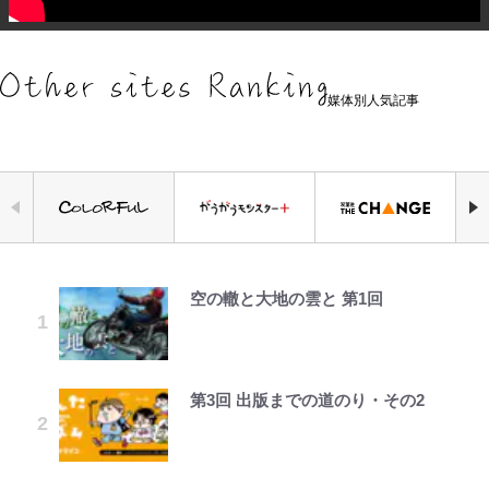
媒体別人気記事
空の轍と大地の雲と 第1回
公式-冒険家になろう! ~スキルボー
錦織一清の写真集はなぜ私服なの
えびめしの流儀
「自分の絵ごと、このジャンルはそ
｢守り方かっこよすぎ｣上田綺世が
荒々しい「火山帯」の一端にいるこ
千葉雄大、ほっそりイケメン近影に
ドでダンジョン攻略~ 第65話(1)
か…高級ブランドをやめ等身大の自
ろそろ終わりかな」江口寿史が炎上
妻の“ワンオペ騒動”に家族写真で
とを体感！ 登頂約10分でも大迫力
「顔パンパンだったのに」反響 視
分を表現する現在「ちゃんとおじい
を経て樋口毅宏に語ったこと
アンサー！ボールも嫁の炎上も収め
「吾妻小富士」火口を1周する「1
聴者が想った激変の納得理由
ちゃんに」
る“神対応”に新婚の板倉、久保、
時間半ハイキング」パノラマ絶景レ
長友夫妻も続々エール！
ポ【福島県福島市】
第3回 出版までの道のり・その2
公式-超難関ダンジョンで10万年修
でっかい男になりたいゾ
「カルチャーは引用の歴史である」
GLAY・TERU＆PUFFY大貫亜美
藤原紀香が23年間続けるボランテ
行した結果、世界最強に~最弱無能
江口寿史と樋口毅宏、“引用と継
の“共演”ショットに「夫婦で写っ
ィア活動の原動力は…「偽善者だ」
｢めーっちゃオシャじゃん｣中田英
青く美しい「幸せのブルービー」の
の下剋上~ 第37話(1)
承”をめぐる対話
てるの尊い」 長女はもう23歳
との声も跳ね返す“誰かの役に立ち
寿やトッティも愛した名門ローマ、
正体とは？ 身近な場所で見つける
たい”という思い
新アウェイユニが大評判！｢カッコ
コツを紹介【あなたのすぐそばにい