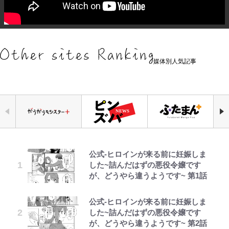
媒体別人気記事
公式-ヒロインが来る前に妊娠しま
千葉雄大、ほっそりイケメン近影に
「自分の絵ごと、このジャンルはそ
空の轍と大地の雲と 第1回
｢めーっちゃオシャじゃん｣中田英
荒々しい「火山帯」の一端にいるこ
でっかい男になりたいゾ
錦織一清の写真集はなぜ私服なの
した~詰んだはずの悪役令嬢です
「顔パンパンだったのに」反響 視
ろそろ終わりかな」江口寿史が炎上
寿やトッティも愛した名門ローマ、
とを体感！ 登頂約10分でも大迫力
か…高級ブランドをやめ等身大の自
が、どうやら違うようです~ 第1話
聴者が想った激変の納得理由
を経て樋口毅宏に語ったこと
新アウェイユニが大評判！｢カッコ
「吾妻小富士」火口を1周する「1
分を表現する現在「ちゃんとおじい
いい｣｢好きなデザイン｣｢今年は2nd
時間半ハイキング」パノラマ絶景レ
ちゃんに」
買おうかな｣
ポ【福島県福島市】
公式-ヒロインが来る前に妊娠しま
GLAY・TERU＆PUFFY大貫亜美
ファミマと『VIVANT』第2シーズ
第3回 出版までの道のり・その2
とうちゃんが出世するゾ
錦織一清が語る還暦からの新たな挑
した~詰んだはずの悪役令嬢です
の“共演”ショットに「夫婦で写っ
ンのコラボがスタート！ “別班饅
｢守り方かっこよすぎ｣上田綺世が
青く美しい「幸せのブルービー」の
戦…少年隊の分岐点と60代で挑む
が、どうやら違うようです~ 第2話
てるの尊い」 長女はもう23歳
頭”や限定グッズ登場にファン感激