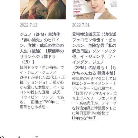
2022.7.12
2022.7.31
ジュノ（2PM）主演作
元祖韓流四天王！演技派
『赤い袖先』のヒロイ
フェロモン俳優イ・ビョ
ン、宜嬪・成氏の本当の
ンホン、危険な男『私の
人生（後編）【康熙奉の
解放日誌』ソン・ソック
サランヘジョ韓ドラ
他、イ・ジュンギ、ソ・
〈15〉】
イングク、ジュノ
韓国ドラマ『赤い袖先』で
（2PM）の話題も！【ち
イ・ジュノ（ジュノ／
かちゃんねる 韓流本舗】
2PM）が演じた22代王・正
韓流界の生き字引にして韓
祖（チョンジョ）。彼が心
国エンターテイメント・ナ
から愛した女性が、イ・セ
ビゲーター・田代親世と、
ヨンの扮した宜嬪・成氏
『韓国TVドラマガイド』立
（ウィビン・ソンシ）であ
ち上げ人でチーフエディタ
る。 正祖は1780年に、二
ー・高橋尚子が、ディープ
度目となる承恩…
な韓流知識と韓流愛をもと
に毎日更新中の愉快で
HappyなYouT…