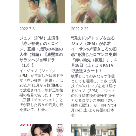
2022.7.6
2022.2.22
ジュノ（2PM）主演作
“演技ドル”トップを走る
『赤い袖先』のヒロイ
ジュノ（2PM）が名君
ン、宜嬪・成氏の本当の
イ・サンの“若きころの初
人生（前編）【康熙奉の
恋”を演じたロマンス史劇
サランヘジョ韓ドラ
『赤い袖先（原題）』、4
〈13〉】
月16日（土）よりKNTV
イ・ジュノ（ジュノ／
で放送スタート！
2PM）が主演した韓国ドラ
歌手としてのみならず俳優
マ『赤い袖先（原題）』は
としても活躍し、まさに“演
2021年11月から韓国MBC
技ドル”のトップを走り続け
で放送されて、朝鮮王朝後
るジュノ（2PM）。ジュノ
期の名君であったイ・サン
の兵役除隊後の復帰主演作
（正祖〔チョンジョ〕）と
となるロマンス史劇『赤い
彼が愛した宮女の高貴な愛
袖先 (原題) 』が、KNTVで4
を描いて、社会…
月16日(土)より待望の日本
初…