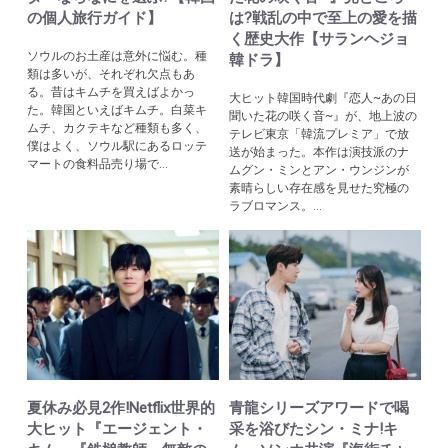
の個人旅行ガイド】
は?戦乱の中で至上の愛を描
く歴史大作【サランヘジョ
ソウルのお土産は意外に悩む。種
韓ドラ】
類は多いが、それぞれ欠点もあ
る。昔はキムチを買えばよかっ
大ヒット韓国時代劇『恋人~あの日
た。韓国といえばキムチ。白菜キ
聞いた花の咲く音~』が、地上波の
ムチ、カクテキなど種類も多く、
テレビ東京「韓流プレミア」で放
僕はよく、ソウル駅にあるロッテ
送が始まった。本作は演技派のナ
マートの食料品売り場で...
ムグン・ミンとアン・ウンジンが
素晴らしい存在感を見せた究極の
ラブロマンス。...
夏休み必見2作!Netflix世界的
青龍シリーズアワードで喝
大ヒット『エージェント・
采を浴びたシン・ミナ!キ