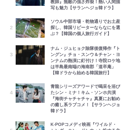
教師』無敵の強さ炸裂！熱い人間描
写も魅力【サランヘジョ韓ドラ】
ソウル中部市場・乾物通りでお土産
探し、韓国リピーターならなにを選
ぶ？【韓国の個人旅行ガイド】
ナム・ジュヒョク除隊後復帰作『ト
ングン』チョ・スンウ＆チャン・ヨ
ンナムの熱演に釘付け！寺院ロケ地
は半島最南端の海南郡「道卒庵」
【韓ドラから始める韓国旅行】
青龍シリーズアワードで喝采を浴び
たシン・ミナ！キム・ソンホ共演
『海街チャチャチャ』真夏にお勧め
の癒し系ラブコメ！【サランヘジョ
韓ドラ】
K-POPコメディ映画『ワイルド・