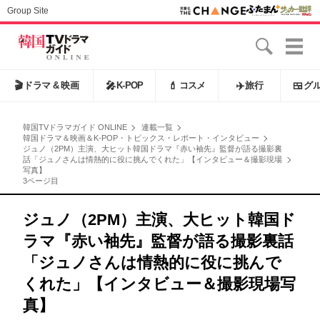
Group Site
🎬
ドラマ & 映画
🎤
K-POP
💄
コスメ
✈️
旅行
🍱
グ
韓国TVドラマガイド ONLINE
連載一覧
韓国ドラマ＆映画＆K-POP・トピックス・レポート・インタビュー
ジュノ（2PM）主演、大ヒット韓国ドラマ『赤い袖先』監督が語る撮影裏
話「ジュノさんは情熱的に役に挑んでくれた」【インタビュー＆撮影現場
写真】
3ページ目
ジュノ（2PM）主演、大ヒット韓国ド
ラマ『赤い袖先』監督が語る撮影裏話
「ジュノさんは情熱的に役に挑んで
くれた」【インタビュー＆撮影現場写
真】