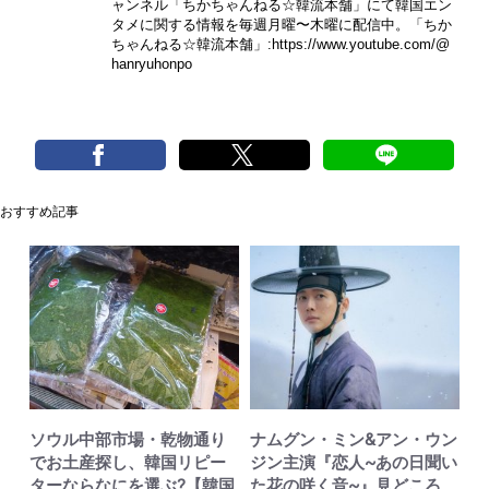
ャンネル「ちかちゃんねる☆韓流本舗」にて韓国エン
タメに関する情報を毎週月曜〜木曜に配信中。「ちか
ちゃんねる☆韓流本舗」:
https://www.youtube.com/@
hanryuhonpo
おすすめ記事
ソウル中部市場・乾物通り
ナムグン・ミン&アン・ウン
でお土産探し、韓国リピー
ジン主演『恋人~あの日聞い
ターならなにを選ぶ?【韓国
た花の咲く音~』見どころ