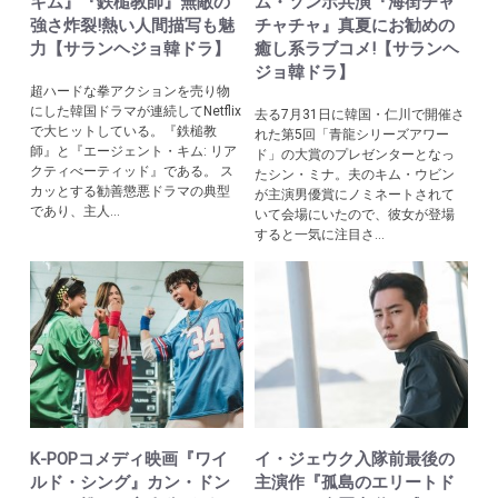
キム』『鉄槌教師』無敵の
ム・ソンホ共演『海街チャ
強さ炸裂!熱い人間描写も魅
チャチャ』真夏にお勧めの
力【サランヘジョ韓ドラ】
癒し系ラブコメ!【サランヘ
ジョ韓ドラ】
超ハードな拳アクションを売り物
にした韓国ドラマが連続してNetflix
去る7月31日に韓国・仁川で開催さ
で大ヒットしている。『鉄槌教
れた第5回「青龍シリーズアワー
師』と『エージェント・キム: リア
ド」の大賞のプレゼンターとなっ
クティべーティッド』である。 ス
たシン・ミナ。夫のキム・ウビン
カッとする勧善懲悪ドラマの典型
が主演男優賞にノミネートされて
であり、主人...
いて会場にいたので、彼女が登場
すると一気に注目さ...
K-POPコメディ映画『ワイ
イ・ジェウク入隊前最後の
ルド・シング』カン・ドン
主演作『孤島のエリートド