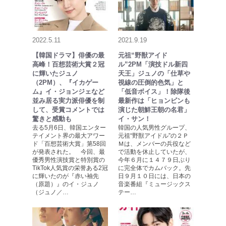
2022.5.11
2021.9.19
【韓国ドラマ】俳優の最
元祖“野獣アイド
高峰！百想芸術大賞２冠
ル”2PM「演技ドル新四
に輝いたジュノ
天王」ジュノの「仕草や
（2PM）、『イカゲー
視線の圧倒的色気」と
ム』イ・ジョンジェなど
「低音ボイス」！除隊後
並み居る実力派俳優を制
最新作は「ヒョンビンも
して、受賞コメントでは
演じた朝鮮王朝の名君」
驚きと感動も
イ・サン！
去る5月6日、韓国エンター
韓国の人気男性グループ、
テイメント界の最大アワー
元祖“野獣アイドル”の２Ｐ
ド「百想芸術大賞」第58回
Ｍは、メンバーの兵役など
が発表された。 今回、最
で活動を休止していたが、
優秀男性演技賞と特別賞の
今年６月に１４７９日ぶり
TikTok人気賞の栄誉ある2冠
に完全体でカムバック。先
に輝いたのが『赤い袖先
日９月１０日には、日本の
（原題）』のイ・ジュノ
音楽番組『ミュージックス
（ジュノ／…
テー…