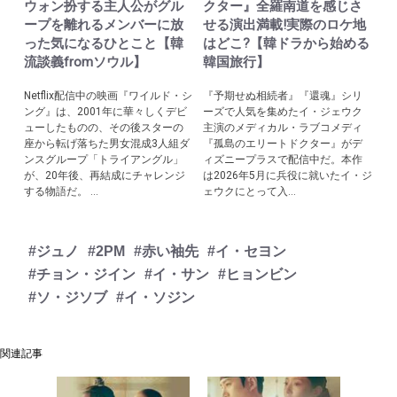
ウォン扮する主人公がグル
クター』全羅南道を感じさ
ープを離れるメンバーに放
せる演出満載!実際のロケ地
った気になるひとこと【韓
はどこ?【韓ドラから始める
流談義fromソウル】
韓国旅行】
Netflix配信中の映画『ワイルド・シ
『予期せぬ相続者』『還魂』シリ
ング』は、2001年に華々しくデビ
ーズで人気を集めたイ・ジェウク
ューしたものの、その後スターの
主演のメディカル・ラブコメディ
座から転げ落ちた男女混成3人組ダ
『孤島のエリートドクター』がデ
ンスグループ「トライアングル」
ィズニープラスで配信中だ。本作
が、20年後、再結成にチャレンジ
は2026年5月に兵役に就いたイ・ジ
する物語だ。 ...
ェウクにとって入...
#ジュノ
#2PM
#赤い袖先
#イ・セヨン
#チョン・ジイン
#イ・サン
#ヒョンビン
#ソ・ジソブ
#イ・ソジン
関連記事