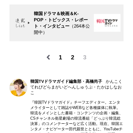
韓国ドラマ＆映画＆K-
POP・トピックス・レポー
ト・インタビュー
（264本公
開中）
1
2
3
韓国TVドラマガイド編集部・高橋尚子
かんこく
てれびどらまがいどへんしゅうぶ・たかはしなお
こ
『韓国TVドラマガイド』チーフエディター。エンタ
メライターとして雑誌やWEBなど各種媒体に執筆。
韓流をメインとした書籍・コンテンツの企画・編集、
CSチャンネル衛星劇場の韓流番組「どっぷり韓流総
決算」のコメンテーターなど広く活動。現在、韓国エ
ンタメ・ナビゲーター田代親世とともに、YouTubeチ