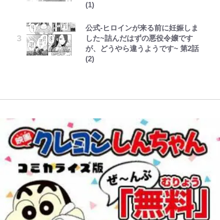
妻の“ワンオペ騒動”に家族写真で
正体とは？ 身近な場所で見つける
映画監督作『僕は瞳に恋してる』
(1)
「これは買うしかない！」
アンサー！ボールも嫁の炎上も収め
コツを紹介【あなたのすぐそばにい
オダウエダ植田、「2年半で56kg
レビュー『仮面家族』悠木シュン・
浅草は日本の心だゾ
る“神対応”に新婚の板倉、久保、
る「季節の虫」の探し方 vol.21】
公式-ヒロインが来る前に妊娠しま
「まだ2枚しか描けてないんだよね
藤原紀香が23年間続けるボランテ
増」130㎏ボディに驚きと心配 過
著
長友夫妻も続々エール！
した~詰んだはずの悪役令嬢です
ぇ」作家・樋口毅宏が問う、今再
ィア活動の原動力は…「偽善者だ」
去の「めちゃ美人」写真も再び
アユは「怒らせて掛ける」魚だっ
が、どうやら違うようです~ 第2話
び、漫画に向かう江口寿史の現在地
との声も跳ね返す“誰かの役に立ち
浦和と千葉の首をかしげる主力放
た！ ルアーを追わせて釣りあげる
(2)
たい”という思い
出、柏リカルドの下で新加入2人が
「アユイング」のオリジナリティ＆
化ける！Jリーグに必要な外国人選
おもしろさを知る
手は【Jリーグ開幕｢初めての秋春
制｣の大激論】(4)