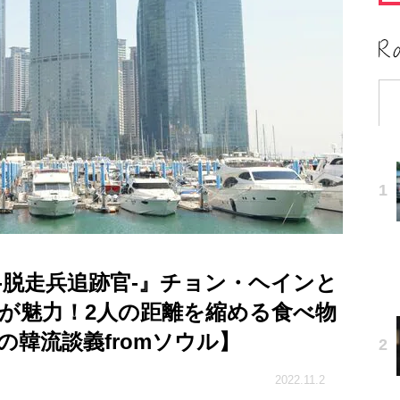
.P. -脱走兵追跡官-』チョン・ヘインと
が魅力！2人の距離を縮める食べ物
韓流談義fromソウル】
2022.11.2