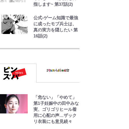
指します~ 第37話(2)
ンデモシーン」 「Zザ
ク」に「謎の光」も…
公式-ゲーム知識で最強
に成ったモブ兵士は、
真の実力を隠したい 第
16話(2)
空の轍と大地の雲と 第
1回
第3回 出版までの道の
り・その2
レビュー『仮面家族』
「危ない」「やめて」
悠木シュン・著
第1子妊娠中の田中みな
実、ゴリゴリヒール着
用に心配の声…ザック
リ衣装にも意見続々