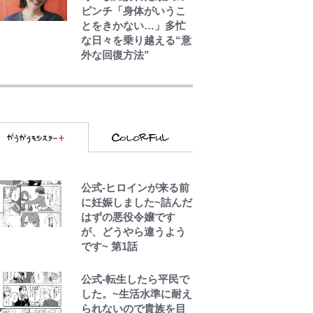
ピンチ「身体がいうこ
とをきかない…」多忙
な日々を乗り越える“意
外な回復方法”
令和のNBAを先取りし
ていた!?『SLAM
DUNK』が30年前に描
いた「驚きの戦術」ス
トレッチ5に大型ポイン
トガードも…
『ちいかわ』ファンの
公式-ヒロインが来る前
記憶に残る「恐怖キャ
に妊娠しました~詰んだ
ラ」の戦慄シーン 小
はずの悪役令嬢です
さくてかわいい世界な
が、どうやら違うよう
のに「見た目からして
です~ 第1話
ヤバイ…」
公式-転生したら平民で
放送40周年『機動戦士
した。~生活水準に耐え
ガンダムZZ』いまだ語
られないので貴族を目
り継がれる「伝説のト