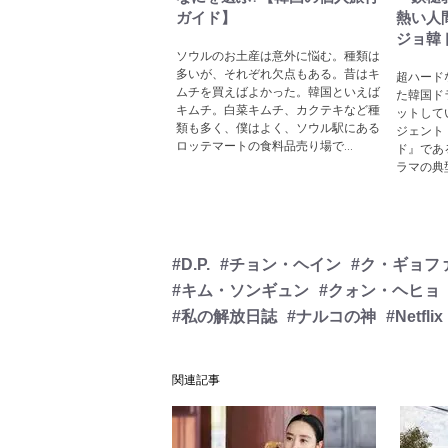
ガイド】
熱い人
ジョ韓
ソウルのお土産は意外に悩む。種類は
多いが、それぞれ欠点もある。昔はキ
超ハード
ムチを買えばよかった。韓国といえば
た韓国ドラ
キムチ。白菜キムチ、カクテキなど種
ットして
類も多く、僕はよく、ソウル駅にある
ジェント
ロッテマートの食料品売り場で...
ド』であ
ラマの典型
#D.P.
#チョン・ヘイン
#ク・ギョフ
#キム・ソンギュン
#クォン・ヘヒョ
#私の解放日誌
#ナルコの神
#Netflix
関連記事