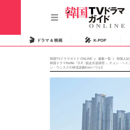
🎬
🎤
ドラマ & 映画
K-POP
韓国TVドラマガイド ONLINE
連載一覧
韓国人紀
韓国ドラマNetflix『D.P. -脱走兵追跡官-』チ
ン・ウンスクの韓流談義fromソウル】