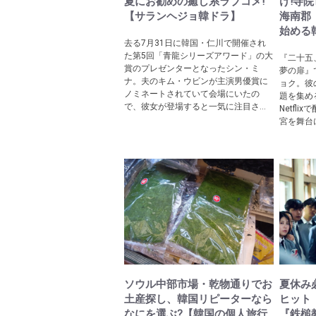
夏にお勧めの癒し系ラブコメ!
け!寺
【サランヘジョ韓ドラ】
海南郡
始める
去る7月31日に韓国・仁川で開催され
た第5回「青龍シリーズアワード」の大
『二十五
賞のプレゼンターとなったシン・ミ
夢の扉』
ナ。夫のキム・ウビンが主演男優賞に
ョク。彼
ノミネートされていて会場にいたの
題を集め
で、彼女が登場すると一気に注目さ...
Netfl
宮を舞台に
ソウル中部市場・乾物通りでお
夏休み必
土産探し、韓国リピーターなら
ヒット
なにを選ぶ?【韓国の個人旅行
『鉄槌