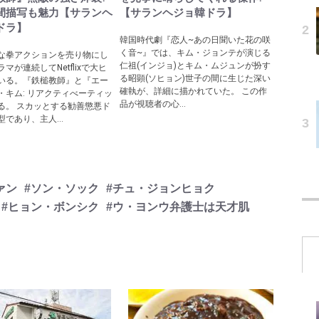
間描写も魅力【サランヘ
【サランヘジョ韓ドラ】
ドラ】
韓国時代劇『恋人~あの日聞いた花の咲
く音~』では、キム・ジョンテが演じる
な拳アクションを売り物にし
仁祖(インジョ)とキム・ムジュンが扮す
マが連続してNetflixで大ヒ
る昭顕(ソヒョン)世子の間に生じた深い
いる。『鉄槌教師』と『エー
確執が、詳細に描かれていた。 この作
・キム: リアクティべーティッ
品が視聴者の心...
る。 スカッとする勧善懲悪ド
であり、主人...
ァン
#ソン・ソック
#チュ・ジョンヒョク
#ヒョン・ボンシク
#ウ・ヨンウ弁護士は天才肌