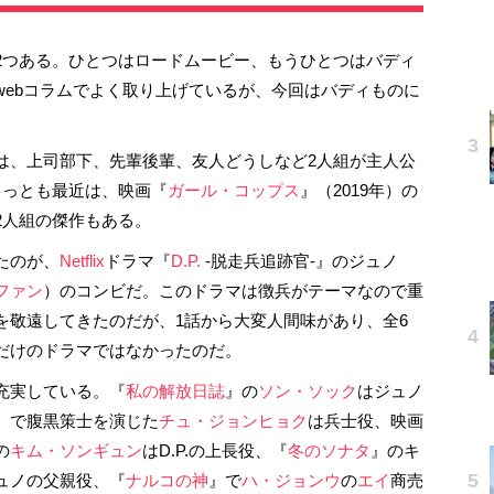
つある。ひとつはロードムービー、もうひとつはバディ
webコラムでよく取り上げているが、今回はバディものに
、上司部下、先輩後輩、友人どうしなど2人組が主人公
もっとも最近は、映画『
ガール・コップス
』（2019年）の
2人組の傑作もある。
たのが、
Netflix
ドラマ『
D.P.
-脱走兵追跡官-』のジュノ
ファン
）のコンビだ。このドラマは徴兵がテーマなので重
を敬遠してきたのだが、1話から大変人間味があり、全6
だけのドラマではなかったのだ。
充実している。『
私の解放日誌
』の
ソン・ソック
はジュノ
』で腹黒策士を演じた
チュ・ジョンヒョク
は兵士役、映画
の
キム・ソンギュン
はD.P.の上長役、『
冬のソナタ
』のキ
ュノの父親役、『
ナルコの神
』で
ハ・ジョンウ
の
エイ
商売