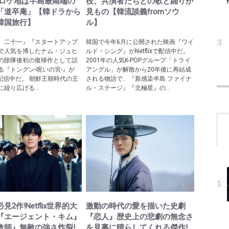
院ロケ地は半島最南端の
役、共演者たちとの歌と踊りが
「道卒庵」【韓ドラから
見もの【韓流談義fromソウ
韓国旅行】
ル】
、二十一』『スタートアップ:
韓国で今年6月に公開された映画『ワイ
で人気を博したナム・ジュヒ
ルド・シング』がNetflixで配信中だ。
の除隊後初の復帰作として話
2001年の人気K-POPグループ「トライ
る『トングン-呪いの宮-』が
アングル」が解散から20年後に再結成
ixで配信中だ。 朝鮮王朝時代の王
される物語で、『新感染半島 ファイナ
繰り広げる...
ル・ステージ』『北極星』の...
見2作!Netflix世界的大
激動の時代の愛を描いた史劇
『エージェント・キム』
『恋人』歴史上の悲劇の無念さ
教師』無敵の強さ炸裂!
を見事に晴らしてくれる傑作!