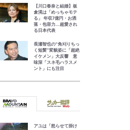
【川口春奈と結婚】板
倉滉は「めっちゃモテ
る」 年収7億円・お洒
落・包容力…超愛され
る日本代表
長瀬智也の“角刈りちっ
く短髪”変貌姿に「超絶
イケメン」大反響 意
味深「スネ毛ハラスメ
ント」にも注目
ボンジュールでポンジ
ュースだゾ
ボーちゃんの一途な気
持ちだゾ
アユは「怒らせて掛け
とうちゃんが出世する