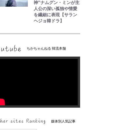
神”ナムグン・ミンが主
人公の深い孤独や情愛
を繊細に表現【サラン
ヘジョ韓ドラ】
ちかちゃんねる 韓流本舗
媒体別人気記事