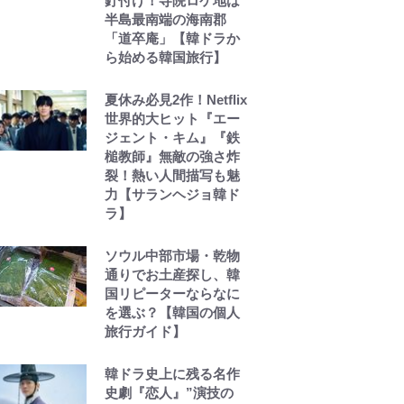
釘付け！寺院ロケ地は
半島最南端の海南郡
「道卒庵」【韓ドラか
ら始める韓国旅行】
夏休み必見2作！Netflix
世界的大ヒット『エー
ジェント・キム』『鉄
槌教師』無敵の強さ炸
裂！熱い人間描写も魅
力【サランヘジョ韓ド
ラ】
ソウル中部市場・乾物
通りでお土産探し、韓
国リピーターならなに
を選ぶ？【韓国の個人
旅行ガイド】
韓ドラ史上に残る名作
史劇『恋人』”演技の