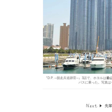
『D.P. ─脱走兵追跡官─』3話で、ホヨルは
釜
バスに乗った。写真は
先