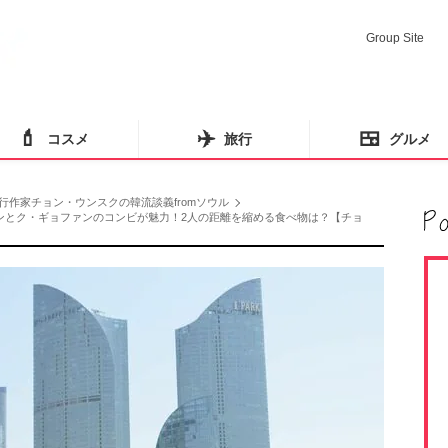
Group Site
💄
✈️
🍱
コスメ
旅行
グルメ
行作家チョン・ウンスクの韓流談義fromソウル
ョン・ヘインとク・ギョファンのコンビが魅力！2人の距離を縮める食べ物は？【チョ