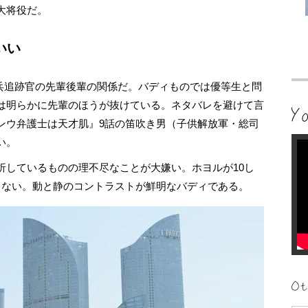
大将役だ。
いい
走兵追跡官の先輩後輩の関係だ。バディものでは優等生と問
は明らかに先輩のほうが抜けている。ネタバレを避けて言
ンウ弁護士は天才肌』9話の笛吹き男（子供解放軍・総司
い。
しているものの理不尽なことが大嫌い。ホヨルが10し
らない。動と静のコントラストが鮮明なバディである。