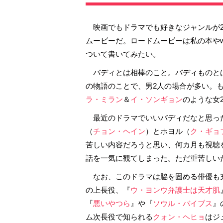
映画でもドラマでも好きなジャンルが2
ムービーだ。ロードムービーは私の本や
ついて書いてみたい。
バディとは相棒のこと。バディものとは
の物語のことで、男2人の場合が多い。
ラ・ミラン
＆
イ・ソンギョン
のような女
最近のドラマでいいバディだなと思っ
（
チョン・ヘイン
）とホヨル（
ク・ギョ
苦しい内容だろうと思い、何カ月も視聴
話を一気に観てしまった。ただ重苦しい
なお、このドラマは脇を固める俳優も
の上長役、『
ウ・ヨンウ弁護士は天才肌
『
悪いやつら
』や『
ソウル・バイブス
』
ム次長役で知られる
クォン・ヘヒョ
はジ