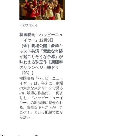
2022.12.8
韓国映画『ハッピーニュ
ーイヤー』12月9日
（金）劇場公開！豪華キ
ャスト共演「素敵な奇跡
が起こりそうな予感」が
味わえる珠玉作【康熙奉
のサランヘジョ韓ドラ
〈26〉】
韓国映画『ハッピーニュー
イヤー』は、年末に、劇場
の大きなスクリーンで見る
のに最適な作品だ。 何よ
りも、『ハッピーニューイ
ヤー』の出演陣に魅せられ
る。豪華なキャストが「こ
こぞ！」という配役で次か
ら次へ…