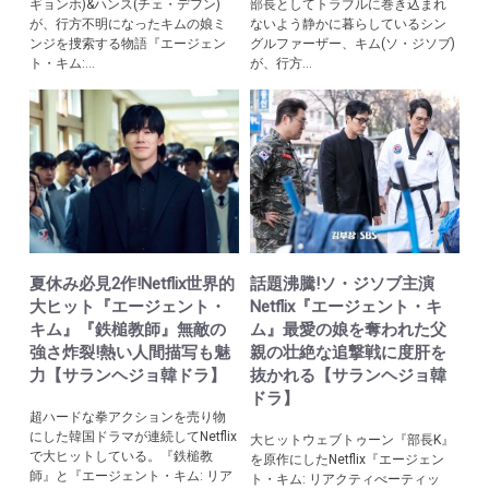
ギョンホ)&ハンス(チェ・デフン)
部長としてトラブルに巻き込まれ
が、行方不明になったキムの娘ミ
ないよう静かに暮らしているシン
ンジを捜索する物語『エージェン
グルファーザー、キム(ソ・ジソブ)
ト・キム:...
が、行方...
夏休み必見2作!Netflix世界的
話題沸騰!ソ・ジソブ主演
大ヒット『エージェント・
Netflix『エージェント・キ
キム』『鉄槌教師』無敵の
ム』最愛の娘を奪われた父
強さ炸裂!熱い人間描写も魅
親の壮絶な追撃戦に度肝を
力【サランヘジョ韓ドラ】
抜かれる【サランヘジョ韓
ドラ】
超ハードな拳アクションを売り物
にした韓国ドラマが連続してNetflix
大ヒットウェブトゥーン『部長K』
で大ヒットしている。『鉄槌教
を原作にしたNetflix『エージェン
師』と『エージェント・キム: リア
ト・キム: リアクティべーティッ