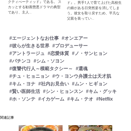
クティべーティッド』である。 ス
ド』。男手1人で育て上げた高校生
カッとする勧善懲悪ドラマの典型
の娘がある日突然姿を消してしま
であり、主人...
う。彼女を取り戻すため、平凡な
父親を装ってい...
#エージェントなお仕事
#オンエアー
#彼らが生きる世界
#プロデューサー
#アントラージュ
#恋愛体質
#ノ・サンヒョン
#パチンコ
#シム・ソヨン
#復讐代行人～模範タクシー～
#還魂
#チュ・ヒョニョン
#ウ・ヨンウ弁護士は天才肌
#キム・ヨナ
#社内お見合い
#ムン・ヒギョン
#賢い医師生活
#シン・ヒョンスン
#キム・グッキ
#ホ・ソンテ
#イカゲーム
#キム・テオ
#Netflix
関連記事