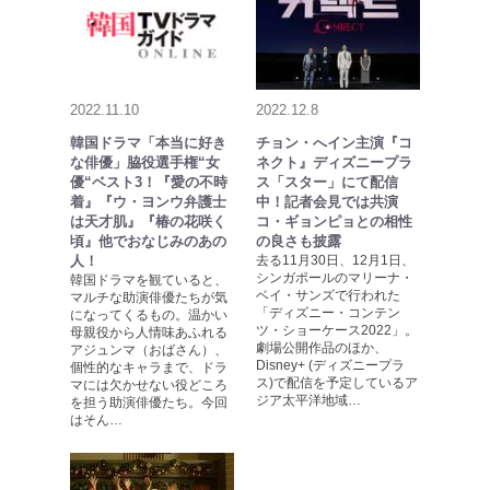
2022.11.10
2022.12.8
韓国ドラマ「本当に好き
チョン・へイン主演『コ
な俳優」脇役選手権“女
ネクト』ディズニープラ
優“ベスト3！『愛の不時
ス「スター」にて配信
着』『ウ・ヨンウ弁護士
中！記者会見では共演
は天才肌』『椿の花咲く
コ・ギョンピョとの相性
頃』他でおなじみのあの
の良さも披露
人！
去る11月30日、12月1日、
シンガポールのマリーナ・
韓国ドラマを観ていると、
ベイ・サンズで行われた
マルチな助演俳優たちが気
「ディズニー・コンテン
になってくるもの。温かい
ツ・ショーケース2022」。
母親役から人情味あふれる
劇場公開作品のほか、
アジュンマ（おばさん）、
Disney+ (ディズニープラ
個性的なキャラまで、ドラ
ス)で配信を予定しているア
マには欠かせない役どころ
ジア太平洋地域…
を担う助演俳優たち。今回
はそん…