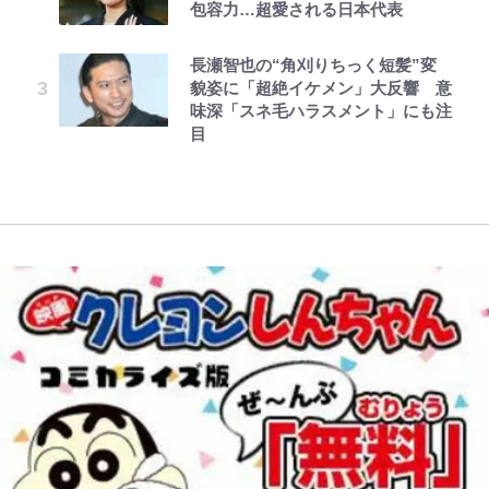
包容力…超愛される日本代表
トンデモシーン」 「Zザク」に
選！ 安全＆快適につながる「荷物
22歳でアイドルの道を切り拓いた
薫がブライトン新ユニのモデルで完
「謎の光」も…
の順序や位置」積載のコツとは？
「人生最大の決断」
全復活！“King”の帰還に｢チームか
レビュー『仮面家族』悠木シュン・
公式-雑用付与術師が自分の最強に
とうちゃんが出世するゾ
「実体験レポ」
ら大歓迎されてる｣｢元気な姿見れ
長瀬智也の“角刈りちっく短髪”変
著
気付くまで 第56話(1)
て…｣
「BOSS×ポケモン30周年」第2弾
三代目魚武濱田成夫「すっごい勉強
貌姿に「超絶イケメン」大反響 意
コラボ実施！ 新商品「歴戦の微
【自転車】「若いときは登れたんだ
ができない阿呆」が京都の名門美術
味深「スネ毛ハラスメント」にも注
糖」や図鑑缶登場にファン歓喜「見
けど……」 グラベルバイクで暑さ
高校に受かった理由「落ちたと思っ
W杯クオーター制への大反発か、
目
つけたら即購入！」
に負けそうなヒルクライム、砂利道
てたので合格発表も行かなかったん
FIFA会長を追い詰めた｢欧州のボイ
を疾走して少年時代を振り返る50
です」
コット｣と再選の行方【FIFA3兆円
代の夏 長野県｜2026年
の野望と2度のオウンゴール、来年
3月の会長選】(3)