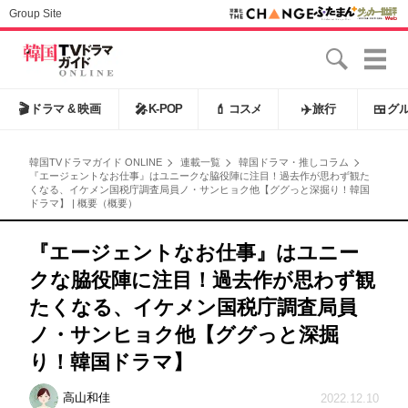
Group Site
🎬
ドラマ & 映画
🎤
K-POP
💄
コスメ
✈️
旅行
🍱
グ
韓国TVドラマガイド ONLINE
連載一覧
韓国ドラマ・推しコラム
『エージェントなお仕事』はユニークな脇役陣に注目！過去作が思わず観た
くなる、イケメン国税庁調査局員ノ・サンヒョク他【ググっと深掘り！韓国
ドラマ】 | 概要（概要）
『エージェントなお仕事』はユニー
クな脇役陣に注目！過去作が思わず観
たくなる、イケメン国税庁調査局員
ノ・サンヒョク他【ググっと深掘
り！韓国ドラマ】
高山和佳
2022.12.10