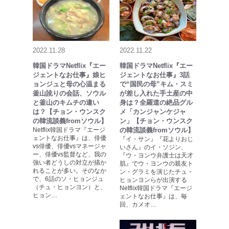
2022.11.28
2022.11.22
韓国ドラマNetflix『エー
韓国ドラマNetflix『エー
ジェントなお仕事』娘ヒ
ジェントなお仕事』3話
ョンジュと母の心温まる
で“国民の母”キム・スミ
釜山訛りの会話、ソウル
が差し入れた手土産の中
と釜山のキムチの違い
身は？全羅道の絶品グル
は？【チョン・ウンスク
メ「カンジャンケジャ
の韓流談義fromソウル】
ン」【チョン・ウンスク
Netflix韓国ドラマ『エージ
の韓流談義fromソウル】
ェントなお仕事』は、俳優
『イ・サン』『花よりおじ
vs俳優、俳優vsマネージャ
いさん』のイ・ソジン、
ー、俳優vs監督など、我の
『ウ・ヨンウ弁護士は天才
強い者どうしの対立が描か
肌』でウ・ヨンウの親友ト
れることが多い。そのなか
ン・グラミを演じたチュ・
で、6話のソ・ヒョンジュ
ヒョンヨンらが出演する
（チュ・ヒョンヨン）と、
Netflix韓国ドラマ『エージ
ヒョン…
ェントなお仕事』は、毎
回、カメオ…