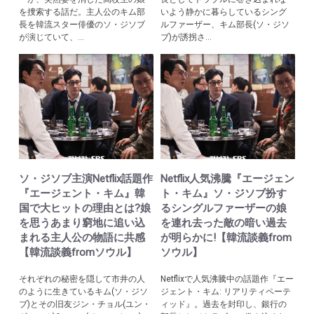
を捜索する話だ。主人公のキム部
いよう静かに暮らしているシング
長を韓流スター俳優のソ・ジソブ
ルファーザー、キム部長(ソ・ジソ
が演じていて、...
ブ)が誘拐さ...
ソ・ジソブ主演Netflix話題作
Netflix人気沸騰『エージェン
『エージェント・キム』韓
ト・キム』ソ・ジソブ扮す
国で大ヒットの理由とは?娘
るシングルファーザーの娘
を思うあまり窮地に追い込
を連れ去った敵の暗い過去
まれる主人公の物語に共感
が明らかに!【韓流談義from
【韓流談義fromソウル】
ソウル】
それぞれの秘密を隠して市井の人
Netflixで人気沸騰中の話題作『エー
のように生きているキム(ソ・ジソ
ジェント・キム: リアリティペーテ
ブ)とその旧友ジン・チョル(ユン・
ィッド』。過去を封印し、銀行の