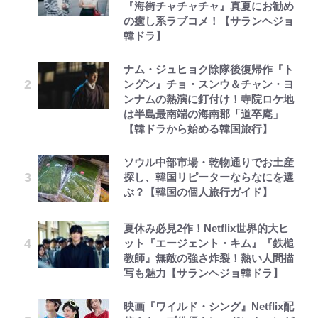
『海街チャチャチャ』真夏にお勧め
の癒し系ラブコメ！【サランヘジョ
韓ドラ】
ナム・ジュヒョク除隊後復帰作『ト
ングン』チョ・スンウ＆チャン・ヨ
ンナムの熱演に釘付け！寺院ロケ地
は半島最南端の海南郡「道卒庵」
【韓ドラから始める韓国旅行】
ソウル中部市場・乾物通りでお土産
探し、韓国リピーターならなにを選
ぶ？【韓国の個人旅行ガイド】
夏休み必見2作！Netflix世界的大ヒ
ット『エージェント・キム』『鉄槌
教師』無敵の強さ炸裂！熱い人間描
写も魅力【サランヘジョ韓ドラ】
映画『ワイルド・シング』Netflix配