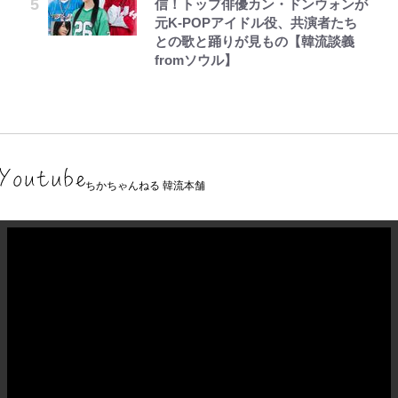
信！トップ俳優カン・ドンウォンが
元K-POPアイドル役、共演者たち
との歌と踊りが見もの【韓流談義
fromソウル】
ちかちゃんねる 韓流本舗