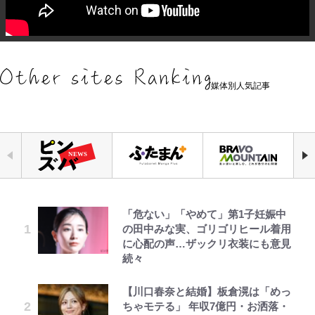
媒体別人気記事
「危ない」「やめて」第1子妊娠中
『ちいかわ』ファンの記憶に残る
アユは「怒らせて掛ける」魚だっ
元衆院議員・山尾志桜里が語る誹謗
空の轍と大地の雲と 第1回
公式-ヒロインが来る前に妊娠しま
浅草は日本の心だゾ
｢お土産最高すぎ笑｣｢どうやって入
の田中みな実、ゴリゴリヒール着用
「恐怖キャラ」の戦慄シーン 小さ
た！ ルアーを追わせて釣りあげる
中傷動画…「計り知れない」切り抜
した~詰んだはずの悪役令嬢です
手？｣ブライトン帰還の三笘薫、同
に心配の声…ザックリ衣装にも意見
くてかわいい世界なのに「見た目か
「アユイング」のオリジナリティ＆
き落選運動の影響と今語る「保育園
が、どうやら違うようです~ 第1話
僚に“ポケカ”をプレゼント！｢薫の
続々
らしてヤバイ…」
おもしろさを知る
落ちた日本死ね」
笑顔見れてよかった｣｢大喜びのリ
ュテル可愛すぎ｣
第3回 出版までの道のり・その2
公式-転生したら平民でした。~生活
ボンジュールでポンジュースだゾ
【川口春奈と結婚】板倉滉は「めっ
放送40周年『機動戦士ガンダム
やってはいけない！「キャンプツー
FRUITS ZIPPER鎮西寿々歌が語る
水準に耐えられないので貴族を目指
ちゃモテる」 年収7億円・お洒落・
ZZ』いまだ語り継がれる「伝説の
リング」での「NGパッキング」7
『天才てれびくん』時代の学びと
｢モデルやってる｣｢かっけぇ｣三笘
します~ 第37話(2)