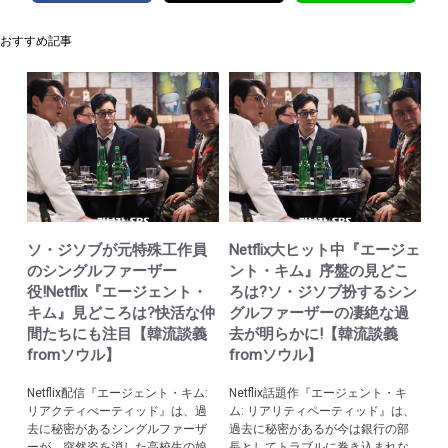
おすすめ記事
ソ・ジソブが元特殊工作員
Netflix大ヒット中『エージェ
のシングルファーザー
ント・キム』序盤の見どこ
役!Netflix『エージェント・
ろは?ソ・ジソブ扮するシン
キム』見どころは?快活な仲
グルファーザーの凄絶な過
間たちにも注目【韓流談義
去が明らかに!【韓流談義
fromソウル】
fromソウル】
Netflix配信『エージェント・キム:
Netflix話題作『エージェント・キ
リアクティべーティッド』は、過
ム: リアリティペーティッド』は、
去に秘密があるシングルファーザ
過去に秘密があるが今は銀行の部
ーが、突然姿を消した高校生の娘
長としてトラブルに巻き込まれな