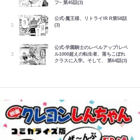
フ~ 第45話(3)
ぎてませんか」心配の声も 夫・黒
の“煽りショット”に興奮！｢最後の
分を表現する現在「ちゃんとおじい
「3つの事」 あまりの“不慣れ”さが
を震え上がらせた「恐怖のテレビ番
木啓司にはDV巡る逮捕報道
1枚までの壮大なフリ｣｢知念くんの
ちゃんに」
招いた「ガッカリ経験」レポ
組」
ことどんだけ好きなんよｗ｣
公式-魔王様、リトライ!R R第58話
第3回 出版までの道のり・その2
オラの引越し物語 サボテン大襲撃
『ラヴ上等2』金髪モデル美女
「のりの芝居は観たいと」藤原紀香
青く美しい「幸せのブルービー」の
「ハイキュー!! おせち2027」の予
(3)
が“シールでタトゥー隠し”に疑問
｢マジでなんちゅー作戦なの槙野監
が明かす夫・片岡愛之助との関係
正体とは？ 身近な場所で見つける
約がスタート！“春高”を見事表現
の声、明らかになった“有名キャ
督w｣ベンチ前に掲げられた｢マテ
性…互いに一番のお客さんで刺激を
コツを紹介【あなたのすぐそばにい
した三段重にファン感激「エモすぎ
ラ”の正体
茶｣｢白い犬｣｢爆弾｣｢合コン｣のイラ
もらう存在
る「季節の虫」の探し方 vol.21】
る」
公式-学園騎士のレベルアップ!レベ
レビュー『仮面家族』悠木シュン・
でっかい男になりたいゾ
スト入り作戦ボードにファン困惑！
ル1000超えの転生者、落ちこぼれ
著
｢想像よりデカくて吹いた｣
村上佳菜子、“遠距離結婚”の夫と
人気漫画家・江口寿史がお金がなく
「電気風呂の数は全国一」温泉じゃ
「あまりにも強すぎる…」『呪術廻
クラスに入学。そして、 第64話(3)
の再会にデレデレ…顔出し公開
て原画を売却!? 画集『KING OF
ないのに大満足！ 上高地帰りに寄
戦≡』で描かれた、本編最強の呪術
「愛が足りない」不満を漏らしてい
｢なんじゃこりゃあああ！｣本田圭
POP』で起死回生！
りたい「林檎の湯屋 おぶ～」【山
師たちの「その後」 虎杖、東堂、
た過去も
佑の古巣ミラン、漆黒×蛍光レッド
帰り、今日はどこでととのう？
釘崎らの数十年後の姿とは
の超絶クールな新サードユニに世界
vol.7】
が熱狂｢サードなのにズルい｣｢こり
ゃかっけえわ｣