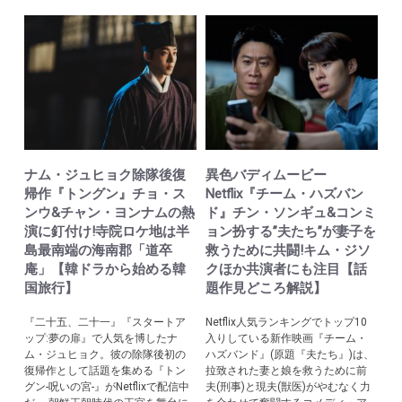
ナム・ジュヒョク除隊後復
異色バディムービー
帰作『トングン』チョ・ス
Netflix『チーム・ハズバン
ンウ&チャン・ヨンナムの熱
ド』チン・ソンギュ&コンミ
演に釘付け!寺院ロケ地は半
ョン扮する”夫たち”が妻子を
島最南端の海南郡「道卒
救うために共闘!キム・ジソ
庵」【韓ドラから始める韓
クほか共演者にも注目【話
国旅行】
題作見どころ解説】
『二十五、二十一』『スタートア
Netflix人気ランキングでトップ10
ップ:夢の扉』で人気を博したナ
入りしている新作映画『チーム・
ム・ジュヒョク。彼の除隊後初の
ハズバンド』(原題『夫たち』)は、
復帰作として話題を集める『トン
拉致された妻と娘を救うために前
グン-呪いの宮-』がNetflixで配信中
夫(刑事)と現夫(獣医)がやむなく力