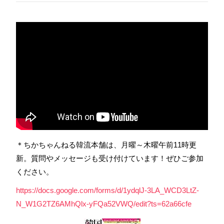
＊ちかちゃんねる韓流本舗は、月曜～木曜午前11時更
新。質問やメッセージも受け付けています！ぜひご参加
ください。
https://docs.google.com/forms/d/1ydqlJ-3LA_WCD3LtZ-
N_W1G2TZ6AMhQlx-yFQa52VWQ/edit?ts=62a66cfe