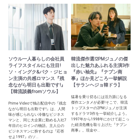
ソウル一人暮らしの会社員
韓流傑作選!2PMジュノの傑
ライフスタイルにも注目!
出した魅力あふれる主演3作
ソ・イングク&パク・ジヒョ
『赤い袖先』『テプン商
ン主演の共感ロマンス『残
事』ほか見どころ一挙解説
念ながら明日も出勤です!』
【サランヘジョ韓ドラ】
【韓流談義fromソウル】
猛暑を乗り切るには活力源になる
傑作エンタメが必要!そこで、韓流
Prime Videoで独占配信中の『残念
トップスターの2PMジュノが主演
ながら明日も出勤です!』は、人間
するドラマ3作を一挙紹介しよう。
味が感じられない冷徹なビジネス
1997年から1998年にかけて起こっ
マンと、同じ大企業に勤める入社7
た経済危機を取り上げた『テプン
年目のヒロインの物語。主人公の
商事』。現金や...
ビジネスマンに扮するのは『応答
せよ1997』のソ...