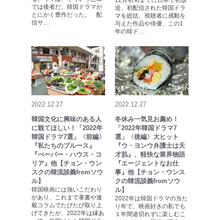
12月初旬までに日本で初放
では後者だ。韓国ドラマが
送、初配信された韓国ドラ
とにかく豊作だった。 配
マを総括。視聴者に感動を
信サ…
与えた作品や俳優、この1
年の韓ド…
2022.12.27
2022.12.27
韓国文化に興味のある人
冬休み一気見お薦め！
に観てほしい！「2022年
「2022年韓国ドラマ7
韓国ドラマ7選」〈前編〉
選」〈後編〉大ヒット
『私たちのブルース』
『ウ・ヨンウ弁護士は天
『ぺーパー・ハウス・コ
才肌』、軽快な業界物語
リア』他【チョン・ウン
『エージェントなお仕
スクの韓流談義fromソウ
事』他【チョン・ウンス
ル】
クの韓流談義fromソウ
韓国映画には強いこだわり
ル】
があり、これまで著書や連
2022年は韓国ドラマの当た
載コラムでたびたび取り上
り年で、映画好きの私でも
げてきたが、2022年は縁あ
１年間途切れずに楽しむこ