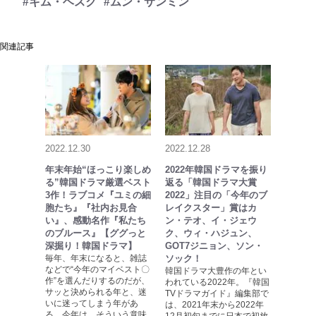
#キム・ヘスク
#ムン・サンミン
関連記事
2022.12.30
2022.12.28
年末年始“ほっこり楽しめ
2022年韓国ドラマを振り
る”韓国ドラマ厳選ベスト
返る「韓国ドラマ大賞
3作！ラブコメ『ユミの細
2022」注目の「今年のブ
胞たち』『社内お見合
レイクスター」賞はカ
い』、感動名作『私たち
ン・テオ、イ・ジェウ
のブルース』【ググっと
ク、ウィ・ハジュン、
深掘り！韓国ドラマ】
GOT7ジニョン、ソン・
毎年、年末になると、雑誌
ソック！
などで“今年のマイベスト〇
韓国ドラマ大豊作の年とい
作”を選んだりするのだが、
われている2022年。『韓国
サッと決められる年と、迷
TVドラマガイド』編集部で
いに迷ってしまう年があ
は、2021年末から2022年
る。今年は、そういう意味