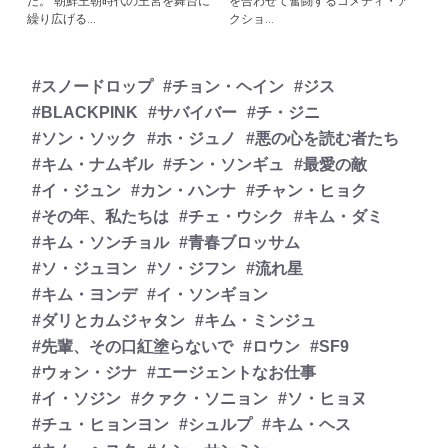
だ。 朝鮮王朝時代の王宮を舞台に
を合わせて奮闘するコメディ・ア
繰り広げる...
クショ...
#スノードロップ
#チョン・ヘイン
#ジス
#BLACKPINK
#サバイバー
#チ・ジニ
#ソン・ソック
#ホ・ジュノ
#悪の心を読む者たち
#キム・ナムギル
#チン・ソンギュ
#最愛の敵
#イ・ジュン
#カン・ハンナ
#チャン・ヒョク
#その年、私たちは
#チェ・ウシク
#キム・ダミ
#キム・ソンチョル
#青春ブロッサム
#ソ・ジュヨン
#ソ・ジフン
#流れ星
#キム・ヨンデ
#イ・ソンギョン
#ダリとカムジャタン
#キム・ミンジュ
#先輩、その口紅塗らないで
#ロウン
#SF9
#ウォン・ジナ
#エージェントなお仕事
#イ・ソジン
#クァク・ソニョン
#ソ・ヒョヌ
#チュ・ヒョンヨン
#シュルプ
#キム・ヘス