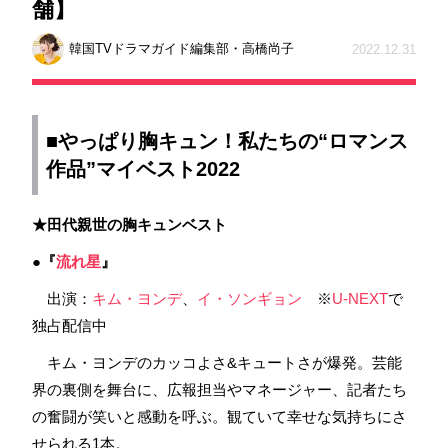
舗】
韓国TVドラマガイド編集部・高橋尚子
2022.12.31
■やっぱり胸キュン！私たちの“ロマンス
作品”マイベスト2022
★田代親世の胸キュンベスト
●『
流れ星
』
出演：
キム・ヨンデ
、
イ・ソンギョン
※
U-NEXT
で
独占配信中
キム・ヨンデのカッコよさ&キュートさが爆発。芸能
界の裏側を舞台に、広報担当やマネージャー、記者たち
の奮闘が笑いと感動を呼ぶ。観ていて幸せな気持ちにさ
せられる1本。