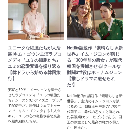
ユニークな細胞たちが大活
Netflix話題作『素晴らしき新
躍!キム・ゴウン主演ラブコ
世界』イム・ジヨンが演じ
メディ『ユミの細胞たち』
る「300年前の悪女」が現代
ユミの恋愛変遷を振り返る
韓国を震撼させる!クールな
【韓ドラから始める韓国旅
財閥3世役はホ・ナムジュン
行】
【推しドラマに魅せられ
た!】
実写と3Dアニメーションを融合さ
せたラブコメディ『ユミの細胞た
Netflix配信の話題作『素晴らしき新
ち』シーズン3がディズニープラス
世界』。主演のイム・ジヨンが演
で配信中だ。原作はウェブトゥー
じるのは、朝鮮王朝中期の1700年
ンで、キム・ゴウン扮する主人公
代前半に「希代の悪女」と称され
キム・ユミの心の葛藤や喜怒哀楽
た姜禧嬪(カン・ヒビン)である。国
を脳内細胞たちが...
王の側室として最高の権力を得た
が、国王か...