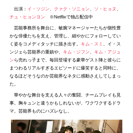
出演：
イ・ソジン
、
クァク・ソニョン
、
ソ・ヒョヌ
、
チュ・ヒョンヨン
※Netflixで独占配信中
芸能事務所を舞台に、敏腕マネージャーたちが個性豊
かな俳優たちを支え、管理し、細やかにフォローしてい
く姿をコメディタッチに描き出す。
キム・スミ
、イ・ス
ンジェら芸能界の重鎮や、
キム・ジフン
、
キム・アジュ
ン
ら売れっ子まで、毎回登場する豪華ゲスト陣と彼らに
まつわるリアルすぎるエピソードに爆笑すると同時に、
なるほどそうなのか芸能界なネタに感動さえしてしまっ
た。
華やかな舞台を支える人々の奮闘、チームプレイも見
事。胸キュンと違うかもしれないが、ワクワクするドラ
マ。芸能界ものにハズレなし。