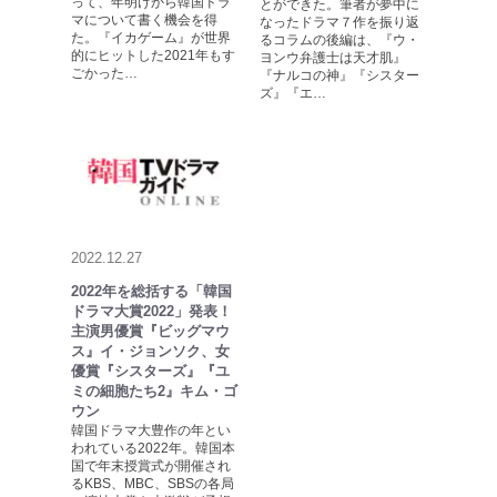
って、年明けから韓国ドラ
とができた。筆者が夢中に
マについて書く機会を得
なったドラマ７作を振り返
た。『イカゲーム』が世界
るコラムの後編は、『ウ・
的にヒットした2021年もす
ヨンウ弁護士は天才肌』
ごかった…
『ナルコの神』『シスター
ズ』『エ…
2022.12.27
2022年を総括する「韓国
ドラマ大賞2022」発表！
主演男優賞『ビッグマウ
ス』イ・ジョンソク、女
優賞『シスターズ』『ユ
ミの細胞たち2』キム・ゴ
ウン
韓国ドラマ大豊作の年とい
われている2022年。韓国本
国で年末授賞式が開催され
るKBS、MBC、SBSの各局