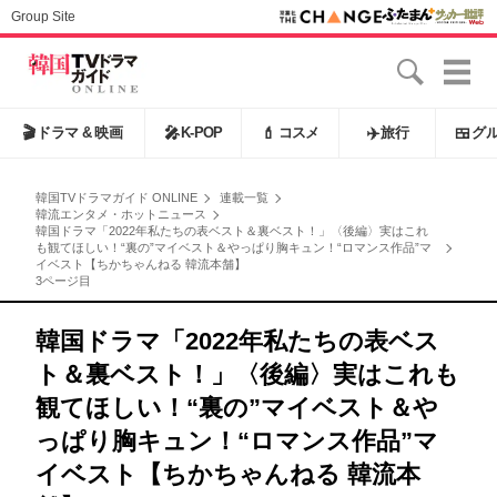
Group Site
🎬
ドラマ & 映画
🎤
K-POP
💄
コスメ
✈️
旅行
🍱
グ
韓国TVドラマガイド ONLINE
連載一覧
韓流エンタメ・ホットニュース
韓国ドラマ「2022年私たちの表ベスト＆裏ベスト！」〈後編〉実はこれ
も観てほしい！“裏の”マイベスト＆やっぱり胸キュン！“ロマンス作品”マ
イベスト【ちかちゃんねる 韓流本舗】
3ページ目
韓国ドラマ「2022年私たちの表ベス
ト＆裏ベスト！」〈後編〉実はこれも
観てほしい！“裏の”マイベスト＆や
っぱり胸キュン！“ロマンス作品”マ
イベスト【ちかちゃんねる 韓流本