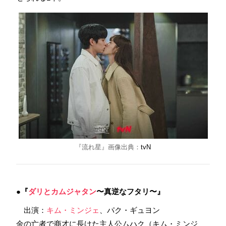
『流れ星』画像出典：
tvN
●『
ダリとカムジャタン
〜真逆なフタリ〜』
出演：
キム・ミンジェ
、パク・ギュヨン
金の亡者で商才に長けた主人公ムハク（キム・ミンジ