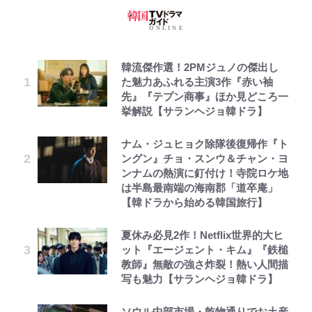
韓流傑作選！2PMジュノの傑出し
た魅力あふれる主演3作『赤い袖
先』『テプン商事』ほか見どころ一
挙解説【サランヘジョ韓ドラ】
ナム・ジュヒョク除隊後復帰作『ト
ングン』チョ・スンウ＆チャン・ヨ
ンナムの熱演に釘付け！寺院ロケ地
は半島最南端の海南郡「道卒庵」
【韓ドラから始める韓国旅行】
夏休み必見2作！Netflix世界的大ヒ
ット『エージェント・キム』『鉄槌
教師』無敵の強さ炸裂！熱い人間描
写も魅力【サランヘジョ韓ドラ】
ソウル中部市場・乾物通りでお土産