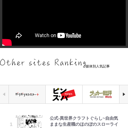
媒体別人気記事
公式-異世界クラフトぐらし~自由気
宮崎麗果、“10キロ減”告白後の背
｢最後の1枚…ワルぃゎ〜｣鈴木優磨
空の轍と大地の雲と 第1回
錦織一清の写真集はなぜ私服なの
【当事者が語る】“海なし県民”と
「見るんじゃなかった」怪奇に心
えびめしの流儀
ままな生産職のほのぼのスローライ
骨・肋骨くっきりトレ姿に「痩せ過
が激勝翌日に写真12枚投稿→渾身
か…高級ブランドをやめ等身大の自
海に行くなら教えてあげてほしい
霊、未確認生命体まで…昭和キッズ