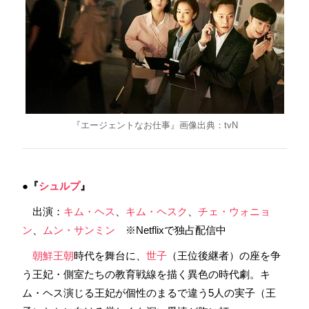
『エージェントなお仕事』画像出典：tvN
●『
シュルプ
』
出演：
キム・ヘス
、
キム・ヘスク
、
チェ・ウォニョ
ン
、
ムン・サンミン
※Netflixで独占配信中
朝鮮王朝
時代を舞台に、
世子
（王位後継者）の座を争
う王妃・側室たちの教育戦線を描く異色の時代劇。キ
ム・ヘス演じる王妃が個性のまるで違う5人の実子（王