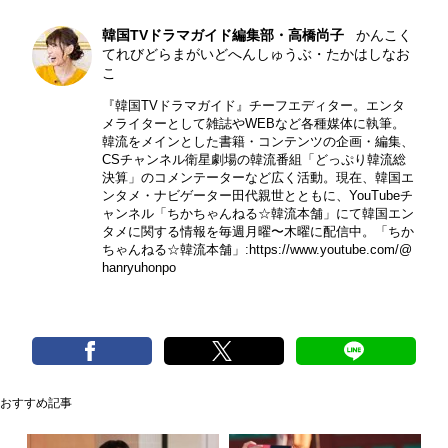
韓国TVドラマガイド編集部・高橋尚子
かんこく
てれびどらまがいどへんしゅうぶ・たかはしなお
こ
『韓国TVドラマガイド』チーフエディター。エンタ
メライターとして雑誌やWEBなど各種媒体に執筆。
韓流をメインとした書籍・コンテンツの企画・編集、
CSチャンネル衛星劇場の韓流番組「どっぷり韓流総
決算」のコメンテーターなど広く活動。現在、韓国エ
ンタメ・ナビゲーター田代親世とともに、YouTubeチ
ャンネル「ちかちゃんねる☆韓流本舗」にて韓国エン
タメに関する情報を毎週月曜〜木曜に配信中。「ちか
ちゃんねる☆韓流本舗」:
https://www.youtube.com/@
hanryuhonpo
おすすめ記事