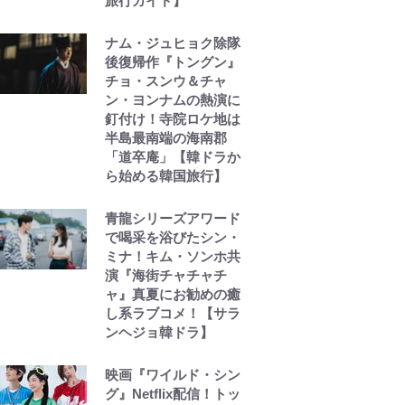
旅行ガイド】
ナム・ジュヒョク除隊
後復帰作『トングン』
チョ・スンウ＆チャ
ン・ヨンナムの熱演に
釘付け！寺院ロケ地は
半島最南端の海南郡
「道卒庵」【韓ドラか
ら始める韓国旅行】
青龍シリーズアワード
で喝采を浴びたシン・
ミナ！キム・ソンホ共
演『海街チャチャチ
ャ』真夏にお勧めの癒
し系ラブコメ！【サラ
ンヘジョ韓ドラ】
映画『ワイルド・シン
グ』Netflix配信！トッ