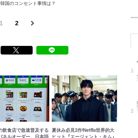
韓国のコンセント事情は？
1
2
の飲食店で急速普及する
夏休み必見2作!Netflix世界的大
パネルオーダー、日本語
ヒット『エージェント・キム』