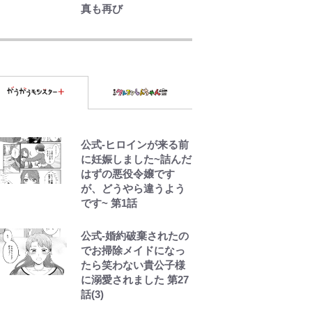
真も再び
浦和と千葉の首をかし
げる主力放出、柏リカ
ルドの下で新加入2人が
化ける！Jリーグに必要
な外国人選手は【Jリー
グ開幕｢初めての秋春
制｣の大激論】(4)
｢めーっちゃオシャじゃ
公式-ヒロインが来る前
ん｣中田英寿やトッティ
に妊娠しました~詰んだ
も愛した名門ローマ、
はずの悪役令嬢です
新アウェイユニが大評
が、どうやら違うよう
判！｢カッコいい｣｢好き
です~ 第1話
なデザイン｣｢今年は
2nd買おうかな｣
公式-婚約破棄されたの
でお掃除メイドになっ
｢守り方かっこよすぎ｣
たら笑わない貴公子様
上田綺世が妻の“ワンオ
に溺愛されました 第27
ペ騒動”に家族写真でア
話(3)
ンサー！ボールも嫁の