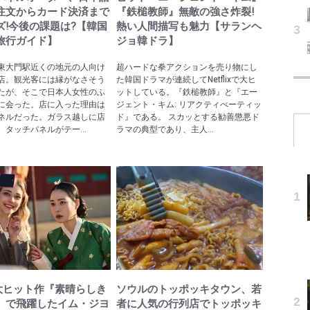
注文からカード決済まで
『鉄槌教師』無敵の強さ炸裂!
ズ!今後の課題は?【韓国
熱い人間描写も魅力【サランヘ
旅行ガイド】
ジョ韓ドラ】
東大門駅近くの地元の人向け
超ハードな拳アクションを売り物にし
店。観光客には縁がなさそう
た韓国ドラマが連続してNetflixで大ヒ
たが、そこで日本人女性のふ
ットしている。『鉄槌教師』と『エー
に会った。店に入った理由は
ジェント・キム: リアクティべーティッ
ネルだった。ガラス越しに店
ド』である。 スカッとする勧善懲悪ド
、タッチパネルがテー...
ラマの典型であり、主人...
lix大ヒット作『素晴らしき
ソウルのトッポッキタウン、若
』で飛躍したイム・ジヨ
者に人気の行列店でトッポッキ