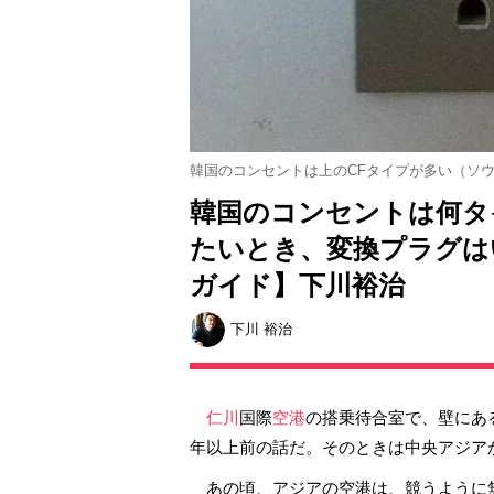
韓国のコンセントは上のCFタイプが多い（ソ
韓国のコンセントは何タ
たいとき、変換プラグは
ガイド】下川裕治
下川 裕治
仁川
国際
空港
の搭乗待合室で、壁にあ
年以上前の話だ。そのときは中央アジア
あの頃、アジアの空港は、競うように