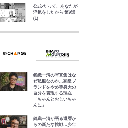
炎上も収める“神対
公式-だって、あなたが
応”に新婚の板倉、久
浮気をしたから 第9話
保、長友夫妻も続々エ
(1)
ール！
でっかい男になりたい
ゾ
浅草は日本の心だゾ
錦織一清の写真集はな
ボーちゃんの一途な気
ぜ私服なのか…高級ブ
持ちだゾ
ランドをやめ等身大の
自分を表現する現在
「ちゃんとおじいちゃ
んに」
錦織一清が語る還暦か
らの新たな挑戦…少年