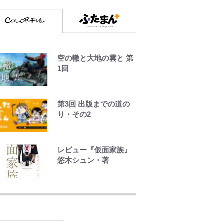
空の轍と大地の雲と 第
1回
第3回 出版までの道の
り・その2
レビュー『仮面家族』
悠木シュン・著
「自分の絵ごと、この
ジャンルはそろそろ終
わりかな」江口寿史が
炎上を経て樋口毅宏に