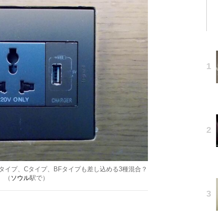
タイプ、Cタイプ、BFタイプも差し込める3種混合？
（
ソウル
駅で）