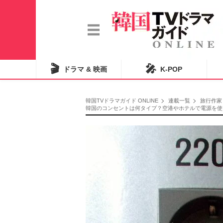
🎬
🎤
ドラマ & 映画
K-POP
韓国TVドラマガイド ONLINE
連載一覧
旅行作家
韓国のコンセントは何タイプ？空港やホテルで電源を使