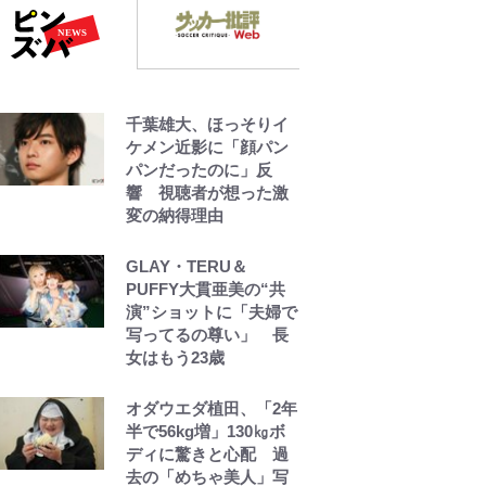
語ったこと
ファミマと『VIVANT』
第2シーズンのコラボが
スタート！ “別班饅
千葉雄大、ほっそりイ
頭”や限定グッズ登場に
ケメン近影に「顔パン
ファン感激「これは買
パンだったのに」反
うしかない！」
響 視聴者が想った激
変の納得理由
「まだ2枚しか描けてな
いんだよねぇ」作家・
GLAY・TERU＆
樋口毅宏が問う、今再
PUFFY大貫亜美の“共
び、漫画に向かう江口
演”ショットに「夫婦で
寿史の現在地
写ってるの尊い」 長
女はもう23歳
オダウエダ植田、「2年
半で56kg増」130㎏ボ
ディに驚きと心配 過
去の「めちゃ美人」写