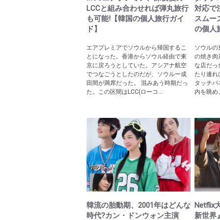
LCCと組み合わせれば弾丸旅行
対応で
も可能!【韓国の個人旅行ガイ
スムー
ド】
の個人
エアプレミアでソウルから帰国するこ
ソウルの
とになった。香港からソウル経由で東
の焼き肉
京に戻ろうとしていた。アシアナ航空
な店だっ
でつなごうとしたのだが、ソウルー成
たり連れ
田間が満席だった。 混みあう時期だっ
タッチパ
た。この区間はLCC(ローコ...
内を眺め
韓流の胎動期、2001年はどんな
Netf
時代?カン・ドンウォン主演
新世界