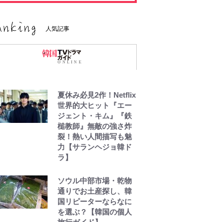
人気記事
夏休み必見2作！Netflix
世界的大ヒット『エー
ジェント・キム』『鉄
槌教師』無敵の強さ炸
裂！熱い人間描写も魅
力【サランヘジョ韓ド
ラ】
ソウル中部市場・乾物
通りでお土産探し、韓
国リピーターならなに
を選ぶ？【韓国の個人